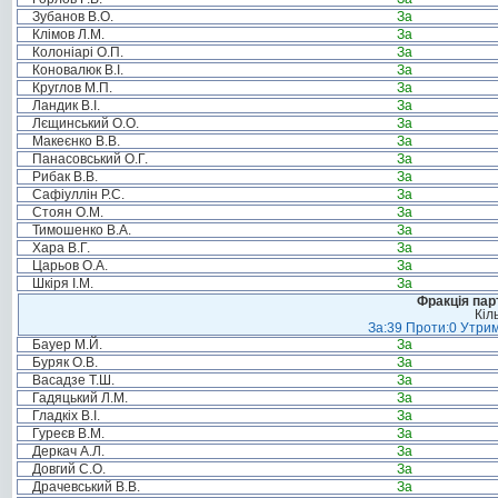
Зубанов В.О.
За
Клімов Л.М.
За
Колоніарі О.П.
За
Коновалюк В.І.
За
Круглов М.П.
За
Ландик В.І.
За
Лєщинський О.О.
За
Макеєнко В.В.
За
Панасовський О.Г.
За
Рибак В.В.
За
Сафіуллін Р.С.
За
Стоян О.М.
За
Тимошенко В.А.
За
Хара В.Г.
За
Царьов О.А.
За
Шкіря І.М.
За
Фракція пар
Кіл
За:39 Проти:0 Утрим
Бауер М.Й.
За
Буряк О.В.
За
Васадзе Т.Ш.
За
Гадяцький Л.М.
За
Гладкіх В.І.
За
Гуреєв В.М.
За
Деркач А.Л.
За
Довгий С.О.
За
Драчевський В.В.
За