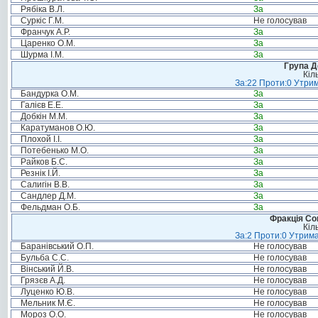
Рябіка В.Л.
За
Суркіс Г.М.
Не голосував
Франчук А.Р.
За
Царенко О.М.
За
Шурма І.М.
За
Група Д
Кіл
За:22 Проти:0 Утрим
Бандурка О.М.
За
Галієв Е.Е.
За
Добкін М.М.
За
Каратуманов О.Ю.
За
Плохой І.І.
За
Потебенько М.О.
За
Райков Б.С.
За
Резнік І.Й.
За
Салигін В.В.
За
Сандлер Д.М.
За
Фельдман О.Б.
За
Фракція Соц
Кіл
За:2 Проти:0 Утрима
Баранівський О.П.
Не голосував
Бульба С.С.
Не голосував
Вінський Й.В.
Не голосував
Грязєв А.Д.
Не голосував
Луценко Ю.В.
Не голосував
Мельник М.Є.
Не голосував
Мороз О.О.
Не голосував