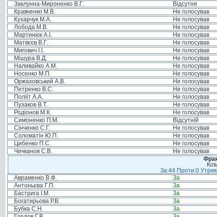
Заклунна-Мироненко В.Г.
Відсутня
Кравченко М.В.
Не голосував
Кухарчук М.А.
Не голосував
Лобода М.В.
Не голосував
Мартинюк А.І.
Не голосував
Матвєєв В.Г.
Не голосував
Мигович І.І.
Не голосував
Мішура В.Д.
Не голосував
Наливайко А.М.
Не голосував
Носенко М.П.
Не голосував
Оржаховський А.В.
Не голосував
Петренко В.С.
Не голосував
Полііт А.А.
Не голосував
Пузаков В.Т.
Не голосував
Родіонов М.К.
Не голосував
Симоненко П.М.
Відсутній
Сінченко С.Г.
Не голосував
Соломатін Ю.П.
Не голосував
Цибенко П.С.
Не голосував
Чичканов С.В.
Не голосував
Фрак
Кіл
За:44 Проти:0 Утрим
Авраменко В.Ф.
За
Антоньєва Г.П.
За
Бастрига І.М.
За
Богатирьова Р.В.
За
Бубка С.Н.
За
Горлов Г.В.
За