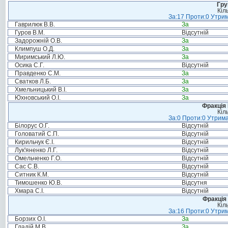
Гру
Кіл
За:17 Проти:0 Утрим
Гаврилюк В.В.
За
Гуров В.М.
Відсутній
Задорожній О.В.
За
Климпуш О.Д.
За
Миримський Л.Ю.
За
Осика С.Г.
Відсутній
Правденко С.М.
За
Сватков Л.Б.
За
Хмельницький В.І.
За
Юхновський О.І.
За
Фракція
Кіл
За:0 Проти:0 Утрима
Білорус О.Г.
Відсутній
Головатий С.П.
Відсутній
Кирильчук Є.І.
Відсутній
Лук'яненко Л.Г.
Відсутній
Омельченко Г.О.
Відсутній
Сас С.В.
Відсутній
Ситник К.М.
Відсутній
Тимошенко Ю.В.
Відсутня
Хмара С.І.
Відсутній
Фракція 
Кіл
За:16 Проти:0 Утрим
Борзих О.І.
За
Гладій М.В.
За