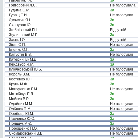
Гаврилюк І.Я.
За
Григорович Л.С.
Не голосувала
Гудима О.М.
За
Гурвіц Е.Й.
Не голосував
Джоджик Я.І.
За
Єхануров Ю.І.
За
Жебрівський П.І.
Відсутній
Жулинський М.Г.
За
Заєць І.О.
Відсутній
Зімін О.П.
Не голосував
Івченко О.Г.
За
Капустін В.В.
Не голосував
Катеринчук М.Д.
За
Кендзьор Я.М.
За
Ключковський Ю.Б.
Не голосував
Король В.М.
Не голосував
Костенко Ю.І.
За
Круць М.Ф.
За
Манчуленко Г.М.
Не голосував
Матвійчук Е.Л.
За
Мойсик В.Р.
За
Одайник М.М.
Не голосував
Олійник П.М.
Не голосував
Оробець Ю.М.
За
Павленко Ю.О.
За
Поліщук М.Є.
За
Порошенко П.О.
Не голосував
Скомаровський В.В.
Не голосував