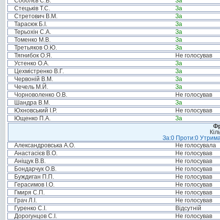
Соболєв С.В.
За
Стецьків Т.С.
За
Стретович В.М.
За
Тарасюк Б.І.
За
Терьохін С.А.
За
Томенко М.В.
За
Третьяков О.Ю.
За
Тягнибок О.Я.
Не голосував
Устенко О.А.
За
Цехмістренко В.Г.
За
Червоній В.М.
За
Чечель М.Й.
За
Чорноволенко О.В.
Не голосував
Шандра В.М.
За
Юхновський І.Р.
Не голосував
Ющенко П.А.
За
Фр
Кіл
За:0 Проти:0 Утрима
Александровська А.О.
Не голосувала
Анастасієв В.О.
Не голосував
Аніщук В.В.
Не голосував
Бондарчук О.В.
Не голосував
Буждиган П.П.
Не голосував
Герасимов І.О.
Не голосував
Гмиря С.П.
Не голосував
Грач Л.І.
Не голосував
Гуренко С.І.
Відсутній
Дорогунцов С.І.
Не голосував