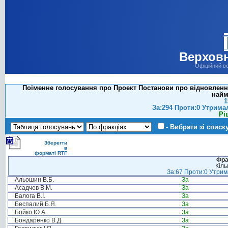
Верховн
Офіційний в
Поіменне голосування про Проект Постанови про відновленн
найм
1
За:294 Проти:0 Утрима
Рі
- Вибрати зі списк
Зберегти
в
форматі RTF
Фра
Кіль
За:67 Проти:0 Утрима
Альошин В.Б.
За
Асадчев В.М.
За
Балога В.І.
За
Беспалий Б.Я.
За
Бойко Ю.А.
За
Бондаренко В.Д.
За