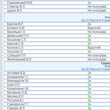
Рудьковський М.М.
За
Співачук В.Л.
Не голосував
Цушко В.П.
Не голосував
Кіл
За:12 Проти:0 Утрим
Бартків В.П.
За
Біловол О.М.
Відсутній
Васильєв Г.А.
Не голосував
Димінський П.П.
За
Касьянов С.П.
За
Ківалов С.В.
За
Косінов С.А.
Відсутній
Насалик І.С.
За
Сабашук П.П.
Не голосував
Фіалковський В.О.
Не голосував
Група
Кіл
За:20 Проти:0 Утрим
Антемюк В.Д.
За
Бондаренко Г.І.
За
Вернидубов І.В.
За
Ісаєв Л.О.
За
Кальніченко І.В.
За
Матвієнко П.В.
За
Мусіяка В.Л.
За
Потапов В.І.
За
Самофалов Г.Г.
За
Сівкович В.Л.
За