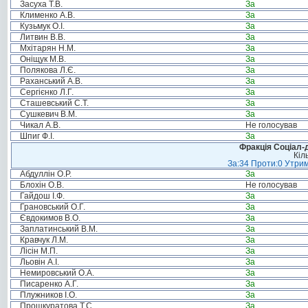
Засуха Т.В.
За
Клименко А.В.
За
Кузьмук О.І.
За
Литвин В.В.
За
Мхітарян Н.М.
За
Оніщук М.В.
За
Полякова Л.Є.
За
Раханський А.В.
За
Сергієнко Л.Г.
За
Сташевський С.Т.
За
Сушкевич В.М.
За
Чикал А.В.
Не голосував
Шпиг Ф.І.
За
Фракція Соціал-д
Кіл
За:34 Проти:0 Утрим
Абдуллін О.Р.
За
Блохін О.В.
Не голосував
Гайдош І.Ф.
За
Грановський О.Г.
За
Євдокимов В.О.
За
Заплатинський В.М.
За
Кравчук Л.М.
За
Лісін М.П.
За
Льовін А.І.
За
Немировський О.А.
За
Писаренко А.Г.
За
Плужников І.О.
За
Прошкуратова Т.С.
За