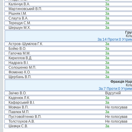
Калінчук В.А.
За
Мартиновський В.П.
За
Рішняк І.М.
За
Слаута В.А.
За
Терещук С.М.
За
Шершун М.Х.
За
Гру
Кіл
За:14 Проти:0 Утрим
Астров–Шумілов Г.К.
За
Бойко В.О.
За
Гапочка М.М.
За
Кириллов В.Д.
За
Надрага В.І.
За
Солошенко М.П.
За
Фоменко К.О.
За
Щербань В.П.
За
Фракція Нар
Кіл
За:7 Проти:0 Утрим
Заічко В.О.
Відсутній
Каденюк Л.К.
За
Кафарський В.І.
За
Мовчан В.П.
Не голосував
Павлюк М.П.
За
Пустовойтенко В.П.
Не голосував
Толстоухов А.В.
Не голосував
Шевчук С.В.
За