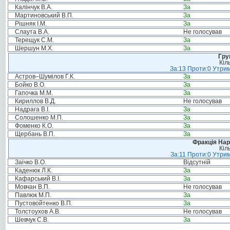
Калінчук В.А.
За
Мартиновський В.П.
За
Рішняк І.М.
За
Слаута В.А.
Не голосував
Терещук С.М.
За
Шершун М.Х.
За
Гру
Кіл
За:13 Проти:0 Утрим
Астров–Шумілов Г.К.
За
Бойко В.О.
За
Гапочка М.М.
За
Кириллов В.Д.
Не голосував
Надрага В.І.
За
Солошенко М.П.
За
Фоменко К.О.
За
Щербань В.П.
За
Фракція Нар
Кіл
За:11 Проти:0 Утрим
Заічко В.О.
Відсутній
Каденюк Л.К.
За
Кафарський В.І.
За
Мовчан В.П.
Не голосував
Павлюк М.П.
За
Пустовойтенко В.П.
За
Толстоухов А.В.
Не голосував
Шевчук С.В.
За