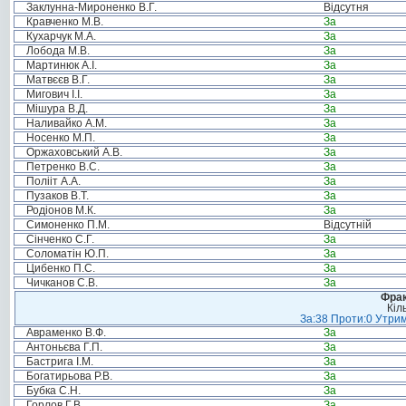
Заклунна-Мироненко В.Г.
Відсутня
Кравченко М.В.
За
Кухарчук М.А.
За
Лобода М.В.
За
Мартинюк А.І.
За
Матвєєв В.Г.
За
Мигович І.І.
За
Мішура В.Д.
За
Наливайко А.М.
За
Носенко М.П.
За
Оржаховський А.В.
За
Петренко В.С.
За
Полііт А.А.
За
Пузаков В.Т.
За
Родіонов М.К.
За
Симоненко П.М.
Відсутній
Сінченко С.Г.
За
Соломатін Ю.П.
За
Цибенко П.С.
За
Чичканов С.В.
За
Фрак
Кіл
За:38 Проти:0 Утрим
Авраменко В.Ф.
За
Антоньєва Г.П.
За
Бастрига І.М.
За
Богатирьова Р.В.
За
Бубка С.Н.
За
Горлов Г.В.
За