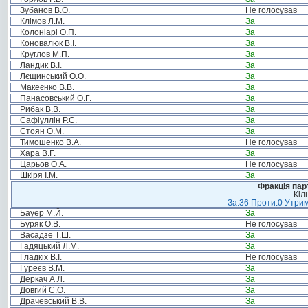
Зубанов В.О.
Не голосував
Клімов Л.М.
За
Колоніарі О.П.
За
Коновалюк В.І.
За
Круглов М.П.
За
Ландик В.І.
За
Лєщинський О.О.
За
Макеєнко В.В.
За
Панасовський О.Г.
За
Рибак В.В.
За
Сафіуллін Р.С.
За
Стоян О.М.
За
Тимошенко В.А.
Не голосував
Хара В.Г.
За
Царьов О.А.
Не голосував
Шкіря І.М.
За
Фракція пар
Кіл
За:36 Проти:0 Утрим
Бауер М.Й.
За
Буряк О.В.
Не голосував
Васадзе Т.Ш.
За
Гадяцький Л.М.
За
Гладкіх В.І.
Не голосував
Гуреєв В.М.
За
Деркач А.Л.
За
Довгий С.О.
За
Драчевський В.В.
За