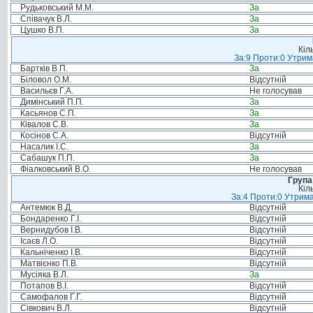
Рудьковський М.М.
За
Співачук В.Л.
За
Цушко В.П.
За
Кіл
За:9 Проти:0 Утрим
Бартків В.П.
За
Біловол О.М.
Відсутній
Васильєв Г.А.
Не голосував
Димінський П.П.
За
Касьянов С.П.
За
Ківалов С.В.
За
Косінов С.А.
Відсутній
Насалик І.С.
За
Сабашук П.П.
За
Фіалковський В.О.
Не голосував
Група
Кіл
За:4 Проти:0 Утрима
Антемюк В.Д.
Відсутній
Бондаренко Г.І.
Відсутній
Вернидубов І.В.
Відсутній
Ісаєв Л.О.
Відсутній
Кальніченко І.В.
Відсутній
Матвієнко П.В.
Відсутній
Мусіяка В.Л.
За
Потапов В.І.
Відсутній
Самофалов Г.Г.
Відсутній
Сівкович В.Л.
Відсутній