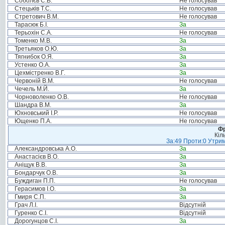
Соболєв С.В.
Не голосував
Стецьків Т.С.
Не голосував
Стретович В.М.
Не голосував
Тарасюк Б.І.
За
Терьохін С.А.
Не голосував
Томенко М.В.
За
Третьяков О.Ю.
За
Тягнибок О.Я.
За
Устенко О.А.
За
Цехмістренко В.Г.
За
Червоній В.М.
Не голосував
Чечель М.Й.
За
Чорноволенко О.В.
Не голосував
Шандра В.М.
За
Юхновський І.Р.
Не голосував
Ющенко П.А.
Не голосував
Фр
Кіл
За:49 Проти:0 Утрим
Александровська А.О.
За
Анастасієв В.О.
За
Аніщук В.В.
За
Бондарчук О.В.
За
Буждиган П.П.
Не голосував
Герасимов І.О.
За
Гмиря С.П.
За
Грач Л.І.
Відсутній
Гуренко С.І.
Відсутній
Дорогунцов С.І.
За