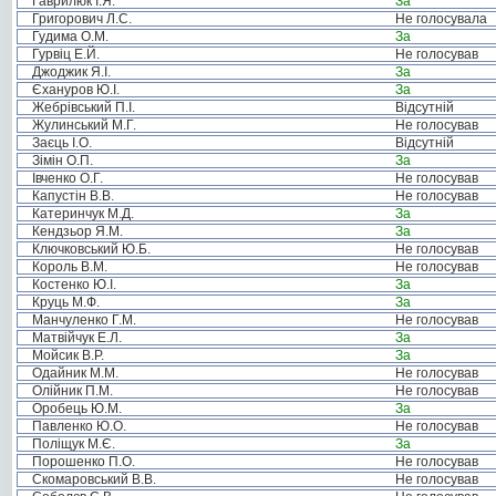
Гаврилюк І.Я.
За
Григорович Л.С.
Не голосувала
Гудима О.М.
За
Гурвіц Е.Й.
Не голосував
Джоджик Я.І.
За
Єхануров Ю.І.
За
Жебрівський П.І.
Відсутній
Жулинський М.Г.
Не голосував
Заєць І.О.
Відсутній
Зімін О.П.
За
Івченко О.Г.
Не голосував
Капустін В.В.
Не голосував
Катеринчук М.Д.
За
Кендзьор Я.М.
За
Ключковський Ю.Б.
Не голосував
Король В.М.
Не голосував
Костенко Ю.І.
За
Круць М.Ф.
За
Манчуленко Г.М.
Не голосував
Матвійчук Е.Л.
За
Мойсик В.Р.
За
Одайник М.М.
Не голосував
Олійник П.М.
Не голосував
Оробець Ю.М.
За
Павленко Ю.О.
Не голосував
Поліщук М.Є.
За
Порошенко П.О.
Не голосував
Скомаровський В.В.
Не голосував