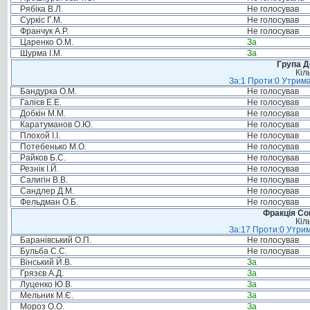
Рябіка В.Л.
Не голосував
Суркіс Г.М.
Не голосував
Франчук А.Р.
Не голосував
Царенко О.М.
За
Шурма І.М.
За
Група Д
Кіл
За:1 Проти:0 Утрима
Бандурка О.М.
Не голосував
Галієв Е.Е.
Не голосував
Добкін М.М.
Не голосував
Каратуманов О.Ю.
Не голосував
Плохой І.І.
Не голосував
Потебенько М.О.
Не голосував
Райков Б.С.
Не голосував
Резнік І.Й.
Не голосував
Салигін В.В.
Не голосував
Сандлер Д.М.
Не голосував
Фельдман О.Б.
Не голосував
Фракція Соц
Кіл
За:17 Проти:0 Утрим
Баранівський О.П.
Не голосував
Бульба С.С.
Не голосував
Вінський Й.В.
За
Грязєв А.Д.
За
Луценко Ю.В.
За
Мельник М.Є.
За
Мороз О.О.
За