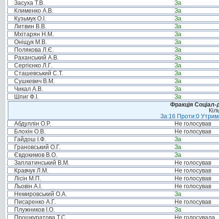
Засуха Т.В.
За
Клименко А.В.
За
Кузьмук О.І.
За
Литвин В.В.
За
Мхітарян Н.М.
За
Оніщук М.В.
За
Полякова Л.Є.
За
Раханський А.В.
За
Сергієнко Л.Г.
За
Сташевський С.Т.
За
Сушкевич В.М.
За
Чикал А.В.
За
Шпиг Ф.І.
За
Фракція Соціал-д
Кіл
За:16 Проти:0 Утрима
Абдуллін О.Р.
Не голосував
Блохін О.В.
Не голосував
Гайдош І.Ф.
За
Грановський О.Г.
За
Євдокимов В.О.
За
Заплатинський В.М.
Не голосував
Кравчук Л.М.
Не голосував
Лісін М.П.
Не голосував
Льовін А.І.
Не голосував
Немировський О.А.
За
Писаренко А.Г.
Не голосував
Плужников І.О.
За
Прошкуратова Т.С.
Не голосувала