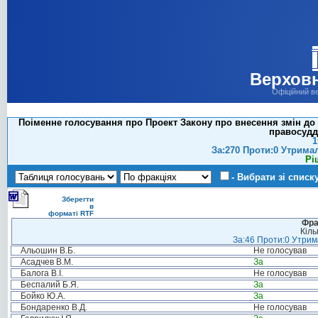
Верховн
Офіційний в
Поіменне голосування про Проект Закону про внесення змін до 
правосуддя
1
За:270 Проти:0 Утрима
Рі
- Вибрати зі списк
Зберегти
в
форматі RTF
Фра
Кіль
За:46 Проти:0 Утрима
Альошин В.Б.
Не голосував
Асадчев В.М.
За
Балога В.І.
Не голосував
Беспалий Б.Я.
За
Бойко Ю.А.
За
Бондаренко В.Д.
Не голосував