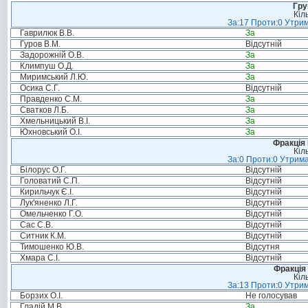
Гру
Кіл
За:17 Проти:0 Утрим
Гаврилюк В.В.
За
Гуров В.М.
Відсутній
Задорожній О.В.
За
Климпуш О.Д.
За
Миримський Л.Ю.
За
Осика С.Г.
Відсутній
Правденко С.М.
За
Сватков Л.Б.
За
Хмельницький В.І.
За
Юхновський О.І.
За
Фракція
Кіл
За:0 Проти:0 Утрима
Білорус О.Г.
Відсутній
Головатий С.П.
Відсутній
Кирильчук Є.І.
Відсутній
Лук'яненко Л.Г.
Відсутній
Омельченко Г.О.
Відсутній
Сас С.В.
Відсутній
Ситник К.М.
Відсутній
Тимошенко Ю.В.
Відсутня
Хмара С.І.
Відсутній
Фракція 
Кіл
За:13 Проти:0 Утрим
Борзих О.І.
Не голосував
Гладій М.В.
За