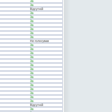
За
За
Відсутній
За
За
За
За
За
За
За
Не голосував
За
За
За
За
За
За
За
За
За
За
За
За
За
За
За
Відсутній
За