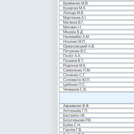
Кравченко М.В.
Кухарчук М.А.
Лобода М.В.
Мартинюк А.І.
Матвєєв В.Г.
Мигович І.І.
Мішура В.Д.
Наливайко А.М.
Носенко М.П.
Оржаховський А.В.
Петренко В.С.
Полііт А.А.
Пузаков В.Т.
Родіонов М.К.
Симоненко П.М.
Сінченко С.Г.
Соломатін Ю.П.
Цибенко П.С.
Чичканов С.В.
Авраменко В.Ф.
Антоньєва Г.П.
Бастрига І.М.
Богатирьова Р.В.
Бубка С.Н.
Горлов Г.В.