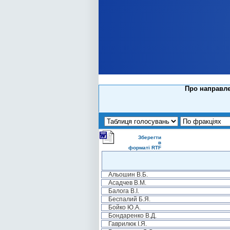
Про направле
Зберегти
в
форматі RTF
Альошин В.Б.
Асадчев В.М.
Балога В.І.
Беспалий Б.Я.
Бойко Ю.А.
Бондаренко В.Д.
Гаврилюк І.Я.