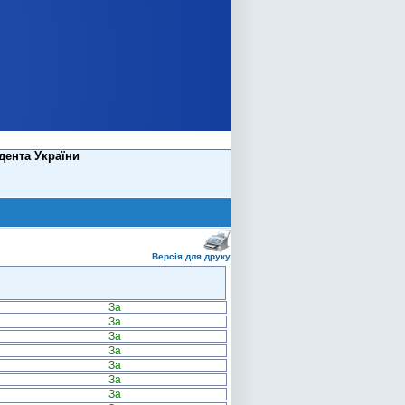
дента України
Версія для друку
За
За
За
За
За
За
За