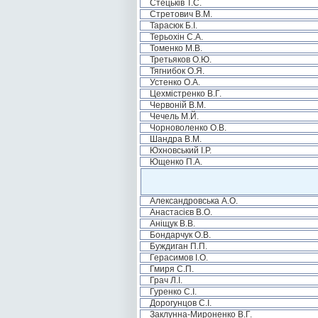
Стецьків Т.С.
Стретович В.М.
Тарасюк Б.І.
Терьохін С.А.
Томенко М.В.
Третьяков О.Ю.
Тягнибок О.Я.
Устенко О.А.
Цехмістренко В.Г.
Червоній В.М.
Чечель М.Й.
Чорноволенко О.В.
Шандра В.М.
Юхновський І.Р.
Ющенко П.А.
Александровська А.О.
Анастасієв В.О.
Аніщук В.В.
Бондарчук О.В.
Буждиган П.П.
Герасимов І.О.
Гмиря С.П.
Грач Л.І.
Гуренко С.І.
Дорогунцов С.І.
Заклунна-Мироненко В.Г.