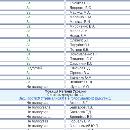
За
Крючков Г.К.
За
Лещенко В.О.
За
Маркуш М.А.
За
Масенко О.М.
За
Матвєєв В.Й.
За
Мироненко В.А.
За
Мороз А.М.
За
Новак В.М.
За
Олійник Б.І.
За
Парубок О.Н.
За
Петров В.Б.
За
Пономаренко Г.Г.
За
Пхиденко С.С.
За
Самойлик К.С.
Відсутній
Сімонов В.Д.
За
Сіренко В.Ф.
За
Ткаченко О.М.
За
Челноков С.Д.
Не голосував
Шульга М.О.
Фракція Регіони України
Кількість депутатів: 44
За:1 Проти:0 Утрималися:0 Не голосували:42 Відсутні:1
Не голосував
Акопян В.Г.
Не голосувала
Байсаров Л.В.
Не голосував
Бахтеєва Т.Д.
Не голосувала
Бронніков В.К.
Не голосував
Горбаль В.М.
Не голосував
Звягільський Ю.Л.