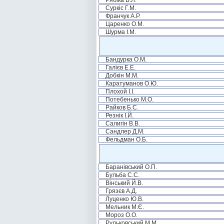
Рябіка В.Л.
Суркіс Г.М.
Франчук А.Р.
Царенко О.М.
Шурма І.М.
Бандурка О.М.
Галієв Е.Е.
Добкін М.М.
Каратуманов О.Ю.
Плохой І.І.
Потебенько М.О.
Райков Б.С.
Резнік І.Й.
Салигін В.В.
Сандлер Д.М.
Фельдман О.Б.
Баранівський О.П.
Бульба С.С.
Вінський Й.В.
Грязєв А.Д.
Луценко Ю.В.
Мельник М.Є.
Мороз О.О.
Рудьковський М.М.