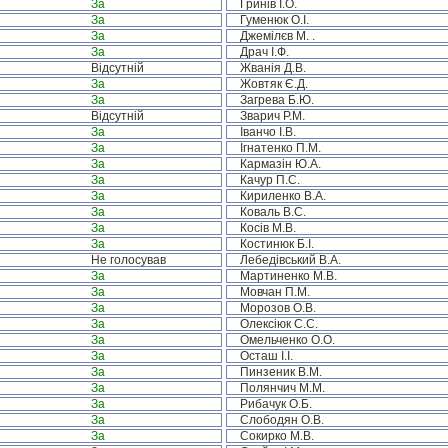
За
Гринів І.О.
За
Гуменюк О.І.
За
Джемілєв М. .
За
Драч І.Ф.
Відсутній
Жванія Д.В.
За
Жовтяк Є.Д.
За
Загрева Б.Ю.
Відсутній
Зварич Р.М.
За
Іванчо І.В.
За
Ігнатенко П.М.
За
Кармазін Ю.А.
За
Качур П.С.
За
Кириленко В.А.
За
Коваль В.С.
За
Косів М.В.
За
Костинюк Б.І.
Не голосував
Лебедівський В.А.
За
Мартиненко М.В.
За
Мовчан П.М.
За
Морозов О.В.
За
Олексіюк С.С.
За
Омельченко О.О.
За
Осташ І.І.
За
Пинзеник В.М.
За
Полянчич М.М.
За
Рибачук О.Б.
За
Слободян О.В.
За
Сокирко М.В.