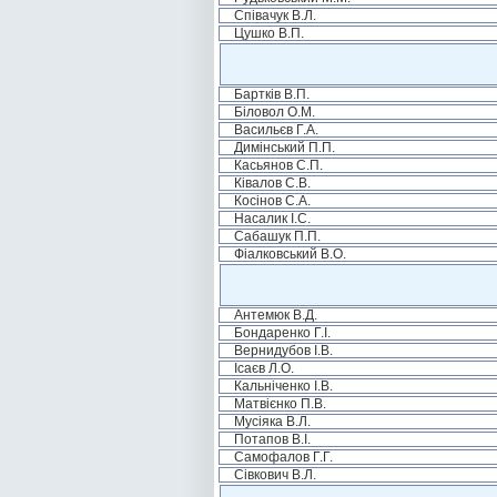
Співачук В.Л.
Цушко В.П.
Бартків В.П.
Біловол О.М.
Васильєв Г.А.
Димінський П.П.
Касьянов С.П.
Ківалов С.В.
Косінов С.А.
Насалик І.С.
Сабашук П.П.
Фіалковський В.О.
Антемюк В.Д.
Бондаренко Г.І.
Вернидубов І.В.
Ісаєв Л.О.
Кальніченко І.В.
Матвієнко П.В.
Мусіяка В.Л.
Потапов В.І.
Самофалов Г.Г.
Сівкович В.Л.