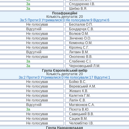
За
Сподаренко І.В.
За
Шибко В.Я.
Позафракційні
Кількість депутатів: 20
За:5 Проти:0 Утрималися:0 Не голосували:9 Відсутні:6
Не голосував
Беспалов О.П.
Відсутній
Бондарчук С.В.
Не голосував
Волков О.М.
Не голосував
Зінченко О.О.
Не голосував
Кеменяш О.М.
Не голосував
Кіроянц С.Г.
Відсутній
Литвин В.М.
Не голосував
Онопенко В.В.
За
Слабенко С.І.
За
Черновецький Л.М.
Група Європейський вибір
Кількість депутатів: 20
За:2 Проти:0 Утрималися:0 Не голосували:17 Відсутні:1
Не голосував
Бойко В.С.
Не голосував
Веревський А.М.
Не голосував
Жеваго К.В.
Не голосував
Калетнік Г.М.
Не голосував
Лапін Є.В.
Відсутній
Матвієнков С.А.
За
Пєхота В.Ю.
Не голосував
Савицький В.В.
Не голосував
Сацюк В.М.
Не голосував
Челомбітко І.В.
Група Народовладдя