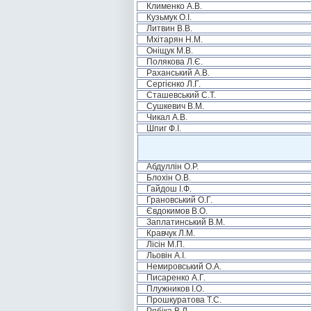
Клименко А.В.
Кузьмук О.І.
Литвин В.В.
Мхітарян Н.М.
Оніщук М.В.
Полякова Л.Є.
Раханський А.В.
Сергієнко Л.Г.
Сташевський С.Т.
Сушкевич В.М.
Чикал А.В.
Шпиг Ф.І.
Абдуллін О.Р.
Блохін О.В.
Гайдош І.Ф.
Грановський О.Г.
Євдокимов В.О.
Заплатинський В.М.
Кравчук Л.М.
Лісін М.П.
Льовін А.І.
Немировський О.А.
Писаренко А.Г.
Плужников І.О.
Прошкуратова Т.С.