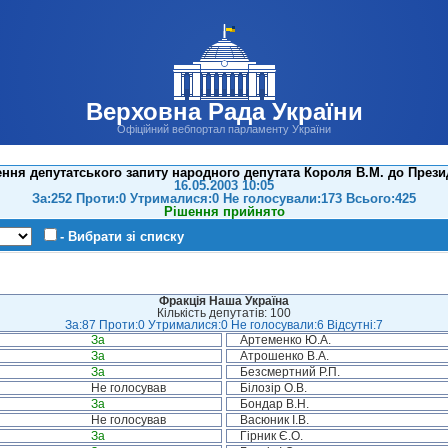
Верховна Рада України
Офіційний вебпортал парламенту України
ння депутатського запиту народного депутата Короля В.М. до Прези
16.05.2003 10:05
За:252 Проти:0 Утрималися:0 Не голосували:173 Всього:425
Рішення прийнято
- Вибрати зі списку
Фракція Наша Україна
Кількість депутатів: 100
За:87 Проти:0 Утрималися:0 Не голосували:6 Відсутні:7
За
Артеменко Ю.А.
За
Атрошенко В.А.
За
Безсмертний Р.П.
Не голосував
Білозір О.В.
За
Бондар В.Н.
Не голосував
Васюник І.В.
За
Гірник Є.О.