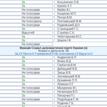
За
Косьяненко О.В.
За
Кукоба А.Т.
Не голосував
Майко В.І.
Не голосував
Нощенко М.П.
Не голосував
Пінчук В.М.
Не голосувала
Поплавський М.М.
Не голосував
Рудковський Д.О.
За
Станецький Г.С.
Відсутній
Стребко С.К.
За
Чеботарьова Ю.С.
За
Шаров І.Ф.
Не голосував
Фракція Соціал-демократичної партії України (о)
Кількість депутатів: 36
За:23 Проти:0 Утрималися:0 Не голосували:13 Відсутні:0
За
Андресюк Б.П.
За
Воюш В.Д.
За
Горбатов В.М.
Не голосував
Дубицький В.В.
Не голосував
Заєць В.В.
За
Злочевський М.В.
За
Кузьменко П.П.
За
Лукашук О.Г.
Не голосував
Мазуренко В.І.
Не голосував
Нечипорук В.П.
За
Писарчук П.І.
Не голосував
Подобєдов С.М.
За
Руденко Г.Б.