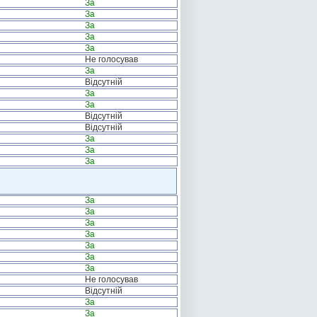
За
За
За
За
За
Не голосував
За
Відсутній
За
За
Відсутній
Відсутній
За
За
За
За
За
За
За
За
За
За
Не голосував
Відсутній
За
За