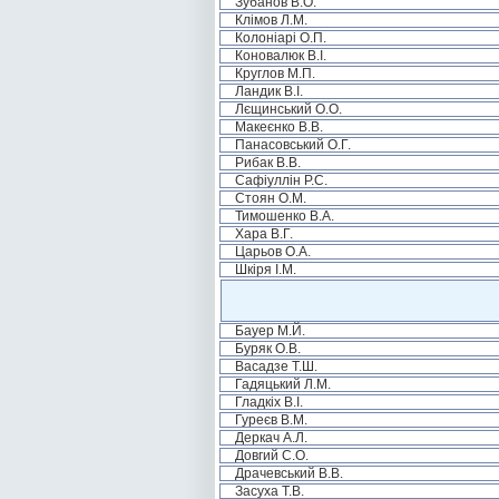
Зубанов В.О.
Клімов Л.М.
Колоніарі О.П.
Коновалюк В.І.
Круглов М.П.
Ландик В.І.
Лєщинський О.О.
Макеєнко В.В.
Панасовський О.Г.
Рибак В.В.
Сафіуллін Р.С.
Стоян О.М.
Тимошенко В.А.
Хара В.Г.
Царьов О.А.
Шкіря І.М.
Бауер М.Й.
Буряк О.В.
Васадзе Т.Ш.
Гадяцький Л.М.
Гладкіх В.І.
Гуреєв В.М.
Деркач А.Л.
Довгий С.О.
Драчевський В.В.
Засуха Т.В.