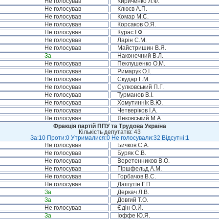
Не голосував
Кириченко Л.Ф.
Не голосував
Клюєв А.П.
Не голосував
Комар М.С.
Не голосував
Корсаков О.Я.
Не голосував
Курас І.Ф.
Не голосував
Ларін С.М.
Не голосував
Майстришин В.Я.
За
Наконечний В.Л.
Не голосував
Пеклушенко О.М.
Не голосував
Римарук О.І.
Не голосував
Скудар Г.М.
Не голосував
Сулковський П.Г.
Не голосував
Турманов В.І.
Не голосував
Хомутиннік В.Ю.
Не голосував
Четверіков І.А.
Не голосував
Янковський М.А.
Фракція партій ППУ та Трудова Україна
Кількість депутатів: 43
За:10 Проти:0 Утрималися:0 Не голосували:32 Відсутні:1
Не голосував
Бичков С.А.
Не голосував
Буряк С.В.
Не голосував
Веретенников В.О.
Не голосував
Гіршфельд А.М.
Не голосував
Горбачов В.С.
Не голосував
Дашутін Г.П.
За
Деркач Л.В.
За
Довгий Т.О.
Не голосував
Єдін О.Й.
За
Іоффе Ю.Я.