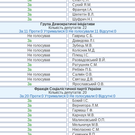
За
Сігал Є.Я.
За
Сухий Я.М.
За
Франчук І.А.
За
Шепетін В.Л.
За
Шуфрич Н.І.
Група Демократичні ініціативи
Кількість депутатів: 22
За:11 Проти:0 Утрималися:0 Не голосували:11 Відсутні:0
Не голосував
Гавриш С.Б.
За
Давидова Л.І.
Не голосував
Зубець М.В.
Не голосував
Колісник М.Д.
Не голосував
Плющ І.С.
Не голосував
Развадовський В.Й.
За
Ратушняк С.М.
За
Рябікін П.Б.
Не голосував
Салмін О.В.
Не голосував
Святаш Д.В.
За
Ярославський О.В.
Фракція Соціалістичної партії України
Кількість депутатів: 20
За:20 Проти:0 Утрималися:0 Не голосували:0 Відсутні:0
За
Бокий І.С.
За
Вернигора Л.М.
За
Гармаш Г.Ф.
За
Карнаух М.В.
За
Малиновський О.П.
За
Мельничук М.В.
За
Ніколаєнко С.М.
За
Семенюк В.П.