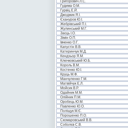
Григорович Л.С.
Гудима О.М.
Гурвіц Е.Й.
Джоджик Я.І.
Єхануров Ю.І.
Жебрівський П.І.
Жулинський М.Г.
Заєць І.О.
Зімін О.П.
Івченко О.Г.
Капустін В.В.
Катеринчук М.Д.
Кендзьор Я.М.
Ключковський Ю.Б.
Король В.М.
Костенко Ю.І.
Круць М.Ф.
Манчуленко Г.М.
Матвійчук Е.Л.
Мойсик В.Р.
Одайник М.М.
Олійник П.М.
Оробець Ю.М.
Павленко Ю.О.
Поліщук М.Є.
Порошенко П.О.
Скомаровський В.В.
Соболєв С.В.