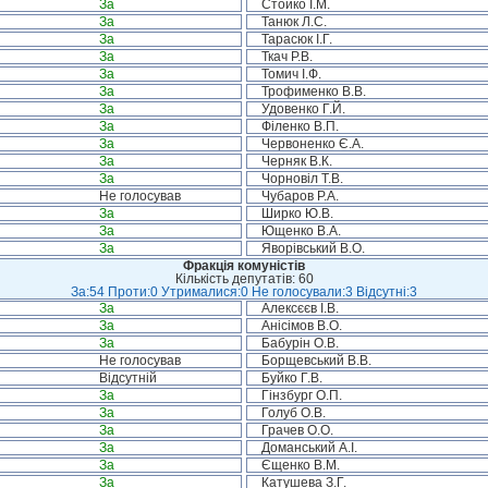
За
Стойко І.М.
За
Танюк Л.С.
За
Тарасюк І.Г.
За
Ткач Р.В.
За
Томич І.Ф.
За
Трофименко В.В.
За
Удовенко Г.Й.
За
Філенко В.П.
За
Червоненко Є.А.
За
Черняк В.К.
За
Чорновіл Т.В.
Не голосував
Чубаров Р.А.
За
Ширко Ю.В.
За
Ющенко В.А.
За
Яворівський В.О.
Фракція комуністів
Кількість депутатів: 60
За:54 Проти:0 Утрималися:0 Не голосували:3 Відсутні:3
За
Алексєєв І.В.
За
Анісімов В.О.
За
Бабурін О.В.
Не голосував
Борщевський В.В.
Відсутній
Буйко Г.В.
За
Гінзбург О.П.
За
Голуб О.В.
За
Грачев О.О.
За
Доманський А.І.
За
Єщенко В.М.
За
Катушева З.Г.