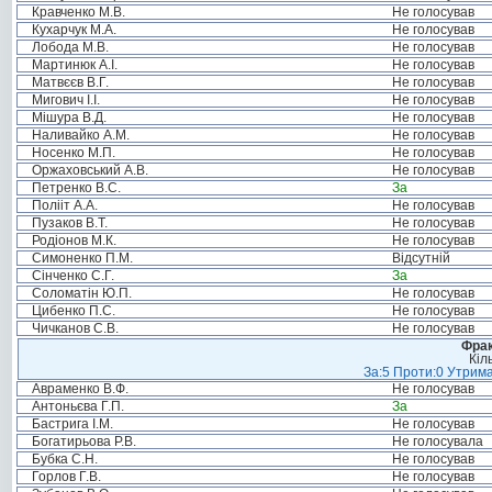
Кравченко М.В.
Не голосував
Кухарчук М.А.
Не голосував
Лобода М.В.
Не голосував
Мартинюк А.І.
Не голосував
Матвєєв В.Г.
Не голосував
Мигович І.І.
Не голосував
Мішура В.Д.
Не голосував
Наливайко А.М.
Не голосував
Носенко М.П.
Не голосував
Оржаховський А.В.
Не голосував
Петренко В.С.
За
Полііт А.А.
Не голосував
Пузаков В.Т.
Не голосував
Родіонов М.К.
Не голосував
Симоненко П.М.
Відсутній
Сінченко С.Г.
За
Соломатін Ю.П.
Не голосував
Цибенко П.С.
Не голосував
Чичканов С.В.
Не голосував
Фрак
Кіл
За:5 Проти:0 Утрима
Авраменко В.Ф.
Не голосував
Антоньєва Г.П.
За
Бастрига І.М.
Не голосував
Богатирьова Р.В.
Не голосувала
Бубка С.Н.
Не голосував
Горлов Г.В.
Не голосував