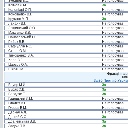
Зубанов В.О.
Не голосував
Клімов Л.М.
За
Колоніарі О.П.
Не голосував
Коновалюк В.І.
Не голосував
Круглов М.П.
За
Ландик В.І.
Не голосував
Лєщинський О.О.
Не голосував
Макеєнко В.В.
Не голосував
Панасовський О.Г.
Не голосував
Рибак В.В.
Не голосував
Сафіуллін Р.С.
Не голосував
Стоян О.М.
Не голосував
Тимошенко В.А.
Не голосував
Хара В.Г.
Не голосував
Царьов О.А.
Не голосував
Шкіря І.М.
Не голосував
Фракція пар
Кіл
За:30 Проти:0 Утрима
Бауер М.Й.
За
Буряк О.В.
За
Васадзе Т.Ш.
За
Гадяцький Л.М.
Не голосував
Гладкіх В.І.
Не голосував
Гуреєв В.М.
Не голосував
Деркач А.Л.
Не голосував
Довгий С.О.
За
Драчевський В.В.
За
Засуха Т.В.
За