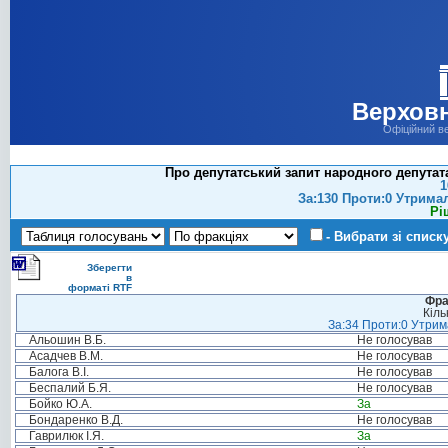
Верховн
Офіційний в
Про депутатський запит народного депутат
1
За:130 Проти:0 Утрима
Рі
- Вибрати зі списк
Зберегти
в
форматі RTF
Фра
Кіль
За:34 Проти:0 Утрима
Альошин В.Б.
Не голосував
Асадчев В.М.
Не голосував
Балога В.І.
Не голосував
Беспалий Б.Я.
Не голосував
Бойко Ю.А.
За
Бондаренко В.Д.
Не голосував
Гаврилюк І.Я.
За