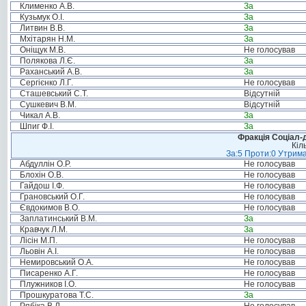
Клименко А.В.
За
Кузьмук О.І.
За
Литвин В.В.
За
Мхітарян Н.М.
За
Оніщук М.В.
Не голосував
Полякова Л.Є.
За
Раханський А.В.
За
Сергієнко Л.Г.
Не голосував
Сташевський С.Т.
Відсутній
Сушкевич В.М.
Відсутній
Чикал А.В.
За
Шпиг Ф.І.
За
Фракція Соціал-д
Кіл
За:5 Проти:0 Утрима
Абдуллін О.Р.
Не голосував
Блохін О.В.
Не голосував
Гайдош І.Ф.
Не голосував
Грановський О.Г.
Не голосував
Євдокимов В.О.
Не голосував
Заплатинський В.М.
За
Кравчук Л.М.
За
Лісін М.П.
Не голосував
Льовін А.І.
Не голосував
Немировський О.А.
Не голосував
Писаренко А.Г.
Не голосував
Плужников І.О.
Не голосував
Прошкуратова Т.С.
За