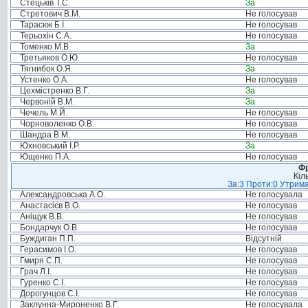
Стецьків Т.С.
За
Стретович В.М.
Не голосував
Тарасюк Б.І.
Не голосував
Терьохін С.А.
Не голосував
Томенко М.В.
За
Третьяков О.Ю.
Не голосував
Тягнибок О.Я.
За
Устенко О.А.
Не голосував
Цехмістренко В.Г.
За
Червоній В.М.
За
Чечель М.Й.
Не голосував
Чорноволенко О.В.
Не голосував
Шандра В.М.
Не голосував
Юхновський І.Р.
За
Ющенко П.А.
Не голосував
Фр
Кіл
За:3 Проти:0 Утрима
Александровська А.О.
Не голосувала
Анастасієв В.О.
Не голосував
Аніщук В.В.
Не голосував
Бондарчук О.В.
Не голосував
Буждиган П.П.
Відсутній
Герасимов І.О.
Не голосував
Гмиря С.П.
Не голосував
Грач Л.І.
Не голосував
Гуренко С.І.
Не голосував
Дорогунцов С.І.
Не голосував
Заклунна-Мироненко В.Г.
Не голосувала