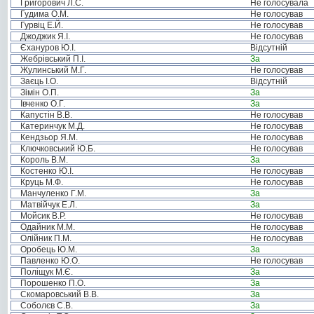
Григорович Л.С.
Не голосувала
Гудима О.М.
Не голосував
Гурвіц Е.Й.
Не голосував
Джоджик Я.І.
Не голосував
Єхануров Ю.І.
Відсутній
Жебрівський П.І.
За
Жулинський М.Г.
Не голосував
Заєць І.О.
Відсутній
Зімін О.П.
За
Івченко О.Г.
За
Капустін В.В.
Не голосував
Катеринчук М.Д.
Не голосував
Кендзьор Я.М.
Не голосував
Ключковський Ю.Б.
Не голосував
Король В.М.
За
Костенко Ю.І.
Не голосував
Круць М.Ф.
Не голосував
Манчуленко Г.М.
За
Матвійчук Е.Л.
За
Мойсик В.Р.
Не голосував
Одайник М.М.
Не голосував
Олійник П.М.
Не голосував
Оробець Ю.М.
За
Павленко Ю.О.
Не голосував
Поліщук М.Є.
За
Порошенко П.О.
За
Скомаровський В.В.
За
Соболєв С.В.
За