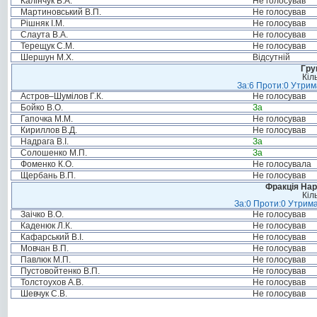
Калінчук В.А.
Не голосував
Мартиновський В.П.
Не голосував
Рішняк І.М.
Не голосував
Слаута В.А.
Не голосував
Терещук С.М.
Не голосував
Шершун М.Х.
Відсутній
Гру
Кіл
За:6 Проти:0 Утрим
Астров–Шумілов Г.К.
Не голосував
Бойко В.О.
За
Гапочка М.М.
Не голосував
Кириллов В.Д.
Не голосував
Надрага В.І.
За
Солошенко М.П.
За
Фоменко К.О.
Не голосувала
Щербань В.П.
Не голосував
Фракція Нар
Кіл
За:0 Проти:0 Утрима
Заічко В.О.
Не голосував
Каденюк Л.К.
Не голосував
Кафарський В.І.
Не голосував
Мовчан В.П.
Не голосував
Павлюк М.П.
Не голосував
Пустовойтенко В.П.
Не голосував
Толстоухов А.В.
Не голосував
Шевчук С.В.
Не голосував