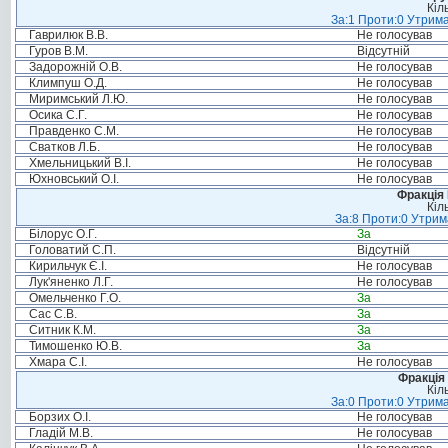
Кіл
За:1 Проти:0 Утрима
Гаврилюк В.В.
Не голосував
Гуров В.М.
Відсутній
Задорожній О.В.
Не голосував
Климпуш О.Д.
Не голосував
Миримський Л.Ю.
Не голосував
Осика С.Г.
Не голосував
Правденко С.М.
Не голосував
Сватков Л.Б.
Не голосував
Хмельницький В.І.
Не голосував
Юхновський О.І.
Не голосував
Фракція
Кіл
За:8 Проти:0 Утрим
Білорус О.Г.
За
Головатий С.П.
Відсутній
Кирильчук Є.І.
Не голосував
Лук'яненко Л.Г.
Не голосував
Омельченко Г.О.
За
Сас С.В.
За
Ситник К.М.
За
Тимошенко Ю.В.
За
Хмара С.І.
Не голосував
Фракція 
Кіл
За:0 Проти:0 Утрима
Борзих О.І.
Не голосував
Гладій М.В.
Не голосував