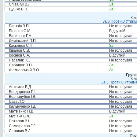
Співачук В.Л.
За
Цушко В.П.
За
Кіл
За:6 Проти:0 Утрим
Бартків В.П.
Не голосував
Біловол О.М.
Відсутній
Васильєв Г.А.
Не голосував
Димінський П.П.
Не голосував
Касьянов С.П.
За
Ківалов С.В.
Не голосував
Косінов С.А.
Відсутній
Насалик І.С.
Не голосував
Сабашук П.П.
За
Фіалковський В.О.
За
Група
Кіл
За:3 Проти:0 Утрима
Антемюк В.Д.
Не голосував
Бондаренко Г.І.
Не голосував
Вернидубов І.В.
Не голосував
Ісаєв Л.О.
Не голосував
Кальніченко І.В.
Не голосував
Матвієнко П.В.
Відсутній
Мусіяка В.Л.
За
Потапов В.І.
Не голосував
Самофалов Г.Г.
Не голосував
Сівкович В.Л.
Не голосував
Гру