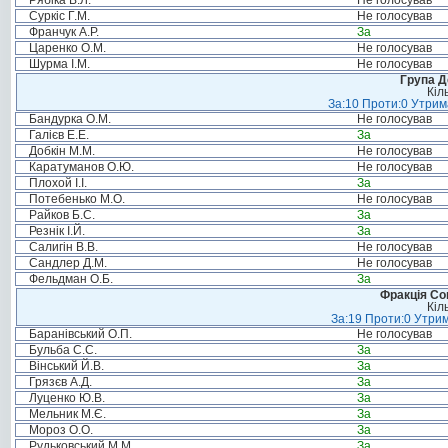
Рябіка В.Л.
Не голосував
Суркіс Г.М.
Не голосував
Франчук А.Р.
За
Царенко О.М.
Не голосував
Шурма І.М.
Не голосував
Група Д
Кіл
За:10 Проти:0 Утрима
Бандурка О.М.
Не голосував
Галієв Е.Е.
За
Добкін М.М.
Не голосував
Каратуманов О.Ю.
Не голосував
Плохой І.І.
За
Потебенько М.О.
Не голосував
Райков Б.С.
За
Резнік І.Й.
За
Салигін В.В.
Не голосував
Сандлер Д.М.
Не голосував
Фельдман О.Б.
За
Фракція Соц
Кіл
За:19 Проти:0 Утрим
Баранівський О.П.
Не голосував
Бульба С.С.
За
Вінський Й.В.
За
Грязєв А.Д.
За
Луценко Ю.В.
За
Мельник М.Є.
За
Мороз О.О.
За
Рудьковський М.М.
За