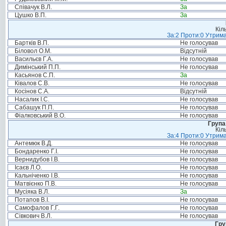
Співачук В.Л.
За
Цушко В.П.
За
Кіл
За:2 Проти:0 Утрима
Бартків В.П.
Не голосував
Біловол О.М.
Відсутній
Васильєв Г.А.
Не голосував
Димінський П.П.
Не голосував
Касьянов С.П.
За
Ківалов С.В.
Не голосував
Косінов С.А.
Відсутній
Насалик І.С.
Не голосував
Сабашук П.П.
Не голосував
Фіалковський В.О.
Не голосував
Група
Кіл
За:4 Проти:0 Утрима
Антемюк В.Д.
Не голосував
Бондаренко Г.І.
Не голосував
Вернидубов І.В.
Не голосував
Ісаєв Л.О.
Не голосував
Кальніченко І.В.
Не голосував
Матвієнко П.В.
Не голосував
Мусіяка В.Л.
За
Потапов В.І.
Не голосував
Самофалов Г.Г.
Не голосував
Сівкович В.Л.
Не голосував
Гру