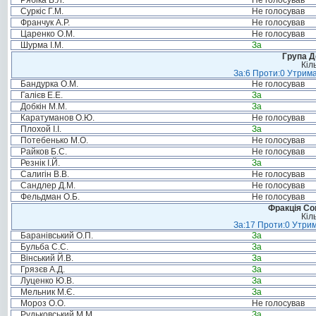
Рябіка В.Л.
Не голосував
Суркіс Г.М.
Не голосував
Франчук А.Р.
Не голосував
Царенко О.М.
Не голосував
Шурма І.М.
За
Група Д
Кіл
За:6 Проти:0 Утрима
Бандурка О.М.
Не голосував
Галієв Е.Е.
За
Добкін М.М.
За
Каратуманов О.Ю.
Не голосував
Плохой І.І.
За
Потебенько М.О.
Не голосував
Райков Б.С.
Не голосував
Резнік І.Й.
За
Салигін В.В.
Не голосував
Сандлер Д.М.
Не голосував
Фельдман О.Б.
Не голосував
Фракція Соц
Кіл
За:17 Проти:0 Утрим
Баранівський О.П.
За
Бульба С.С.
За
Вінський Й.В.
За
Грязєв А.Д.
За
Луценко Ю.В.
За
Мельник М.Є.
За
Мороз О.О.
Не голосував
Рудьковський М.М.
За