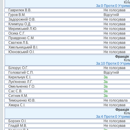
Кіл
За:0 Проти:0 Утрима
Гаврилюк В.В.
Не голосував
Гуров В.М.
Відсутній
Задорожній О.В.
Не голосував
Климпуш О.Д.
Не голосував
Миримський Л.Ю.
Не голосував
Осика С.Г.
Не голосував
Правденко С.М.
Не голосував
Сватков Л.Б.
Не голосував
Хмельницький В.І.
Не голосував
Юхновський О.І.
Не голосував
Фракція
Кіл
За:10 Проти:0 Утрим
Білорус О.Г.
Не голосував
Головатий С.П.
Відсутній
Кирильчук Є.І.
За
Лук'яненко Л.Г.
За
Омельченко Г.О.
За
Сас С.В.
За
Ситник К.М.
За
Тимошенко Ю.В.
Не голосувала
Хмара С.І.
Не голосував
Фракція 
Кіл
За:4 Проти:0 Утрима
Борзих О.І.
Не голосував
Гладій М.В.
Не голосував