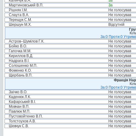
Калінчук В.А.
За
Мартиновський В.П.
За
Рішняк І.М.
Не голосував
Слаута В.А.
Не голосував
Терещук С.М.
Не голосував
Шершун М.Х.
Відсутній
Гру
Кіл
За:0 Проти:0 Утрима
Астров–Шумілов Г.К.
Не голосував
Бойко В.О.
Не голосував
Гапочка М.М.
Не голосував
Кириллов В.Д.
Не голосував
Надрага В.І.
Не голосував
Солошенко М.П.
Не голосував
Фоменко К.О.
Не голосувала
Щербань В.П.
Не голосував
Фракція Нар
Кіл
За:0 Проти:0 Утрима
Заічко В.О.
Не голосував
Каденюк Л.К.
Не голосував
Кафарський В.І.
Не голосував
Мовчан В.П.
Не голосував
Павлюк М.П.
Не голосував
Пустовойтенко В.П.
Не голосував
Толстоухов А.В.
Не голосував
Шевчук С.В.
Не голосував