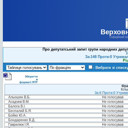
Верховн
Офіційний в
Про депутатський запит групи народних депутат
1
За:148 Проти:0 Утрима
Рі
- Вибрати зі списк
Зберегти
в
форматі RTF
Фра
Кіль
За:6 Проти:0 Утрима
Альошин В.Б.
Не голосував
Асадчев В.М.
Не голосував
Балога В.І.
Не голосував
Беспалий Б.Я.
Не голосував
Бойко Ю.А.
Не голосував
Бондаренко В.Д.
Не голосував
Гаврилюк І.Я.
Не голосував