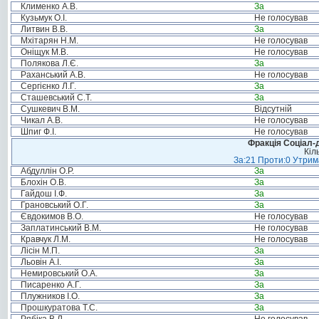
Клименко А.В.
За
Кузьмук О.І.
Не голосував
Литвин В.В.
За
Мхітарян Н.М.
Не голосував
Оніщук М.В.
Не голосував
Полякова Л.Є.
За
Раханський А.В.
Не голосував
Сергієнко Л.Г.
За
Сташевський С.Т.
За
Сушкевич В.М.
Відсутній
Чикал А.В.
Не голосував
Шпиг Ф.І.
Не голосував
Фракція Соціал-д
Кіл
За:21 Проти:0 Утрима
Абдуллін О.Р.
За
Блохін О.В.
За
Гайдош І.Ф.
За
Грановський О.Г.
За
Євдокимов В.О.
Не голосував
Заплатинський В.М.
Не голосував
Кравчук Л.М.
Не голосував
Лісін М.П.
За
Льовін А.І.
За
Немировський О.А.
За
Писаренко А.Г.
За
Плужников І.О.
За
Прошкуратова Т.С.
За