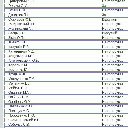
Григорович Л.С.
Не голосувала
Гудима О.М.
За
Гурвіц Е.Й.
Не голосував
Джоджик Я.І.
За
Єхануров Ю.І.
Відсутній
Жебрівський П.І.
Не голосував
Жулинський М.Г.
Не голосував
Заєць І.О.
Відсутній
Зімін О.П.
Не голосував
Івченко О.Г.
Не голосував
Капустін В.В.
Не голосував
Катеринчук М.Д.
Не голосував
Кендзьор Я.М.
Не голосував
Ключковський Ю.Б.
Не голосував
Король В.М.
Не голосував
Костенко Ю.І.
Не голосував
Круць М.Ф.
Не голосував
Манчуленко Г.М.
Не голосував
Матвійчук Е.Л.
Не голосував
Мойсик В.Р.
Не голосував
Одайник М.М.
Не голосував
Олійник П.М.
Не голосував
Оробець Ю.М.
Не голосував
Павленко Ю.О.
Не голосував
Поліщук М.Є.
Не голосував
Порошенко П.О.
Не голосував
Скомаровський В.В.
Не голосував
Соболєв С.В.
Не голосував