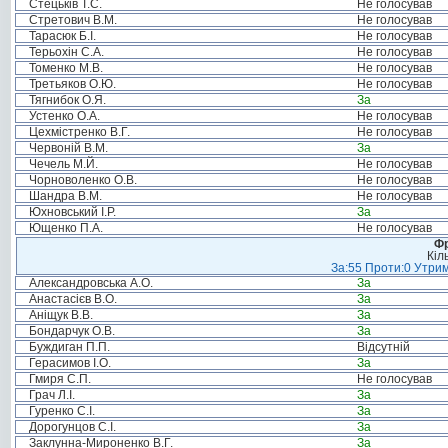
Стецьків Т.С.
Не голосував
Стретович В.М.
Не голосував
Тарасюк Б.І.
Не голосував
Терьохін С.А.
Не голосував
Томенко М.В.
Не голосував
Третьяков О.Ю.
Не голосував
Тягнибок О.Я.
За
Устенко О.А.
Не голосував
Цехмістренко В.Г.
Не голосував
Червоній В.М.
За
Чечель М.Й.
Не голосував
Чорноволенко О.В.
Не голосував
Шандра В.М.
Не голосував
Юхновський І.Р.
За
Ющенко П.А.
Не голосував
Фр
Кіл
За:55 Проти:0 Утрим
Александровська А.О.
За
Анастасієв В.О.
За
Аніщук В.В.
За
Бондарчук О.В.
За
Буждиган П.П.
Відсутній
Герасимов І.О.
За
Гмиря С.П.
Не голосував
Грач Л.І.
За
Гуренко С.І.
За
Дорогунцов С.І.
За
Заклунна-Мироненко В.Г.
За