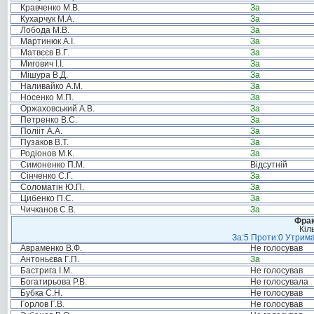
Кравченко М.В.
За
Кухарчук М.А.
За
Лобода М.В.
За
Мартинюк А.І.
За
Матвєєв В.Г.
За
Мигович І.І.
За
Мішура В.Д.
За
Наливайко А.М.
За
Носенко М.П.
За
Оржаховський А.В.
За
Петренко В.С.
За
Полііт А.А.
За
Пузаков В.Т.
За
Родіонов М.К.
За
Симоненко П.М.
Відсутній
Сінченко С.Г.
За
Соломатін Ю.П.
За
Цибенко П.С.
За
Чичканов С.В.
За
Фрак
Кіл
За:5 Проти:0 Утрима
Авраменко В.Ф.
Не голосував
Антоньєва Г.П.
За
Бастрига І.М.
Не голосував
Богатирьова Р.В.
Не голосувала
Бубка С.Н.
Не голосував
Горлов Г.В.
Не голосував