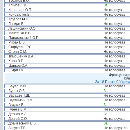
Зубанов В.О.
Не голосував
Клімов Л.М.
За
Колоніарі О.П.
Не голосував
Коновалюк В.І.
Не голосував
Круглов М.П.
За
Ландик В.І.
Не голосував
Лєщинський О.О.
Не голосував
Макеєнко В.В.
Не голосував
Панасовський О.Г.
Не голосував
Рибак В.В.
Не голосував
Сафіуллін Р.С.
Не голосував
Стоян О.М.
Не голосував
Тимошенко В.А.
Не голосував
Хара В.Г.
Не голосував
Царьов О.А.
Не голосував
Шкіря І.М.
Не голосував
Фракція пар
Кіл
За:18 Проти:0 Утрима
Бауер М.Й.
Не голосував
Буряк О.В.
За
Васадзе Т.Ш.
Не голосував
Гадяцький Л.М.
Не голосував
Гладкіх В.І.
За
Гуреєв В.М.
Не голосував
Деркач А.Л.
За
Довгий С.О.
Не голосував
Драчевський В.В.
За
Засуха Т.В.
Не голосувала