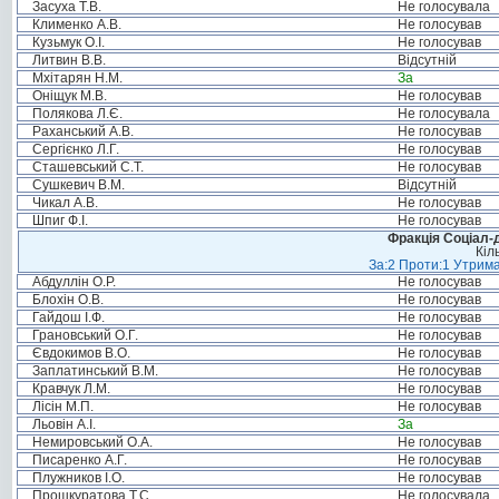
Засуха Т.В.
Не голосувала
Клименко А.В.
Не голосував
Кузьмук О.І.
Не голосував
Литвин В.В.
Відсутній
Мхітарян Н.М.
За
Оніщук М.В.
Не голосував
Полякова Л.Є.
Не голосувала
Раханський А.В.
Не голосував
Сергієнко Л.Г.
Не голосував
Сташевський С.Т.
Не голосував
Сушкевич В.М.
Відсутній
Чикал А.В.
Не голосував
Шпиг Ф.І.
Не голосував
Фракція Соціал-д
Кіл
За:2 Проти:1 Утрима
Абдуллін О.Р.
Не голосував
Блохін О.В.
Не голосував
Гайдош І.Ф.
Не голосував
Грановський О.Г.
Не голосував
Євдокимов В.О.
Не голосував
Заплатинський В.М.
Не голосував
Кравчук Л.М.
Не голосував
Лісін М.П.
Не голосував
Льовін А.І.
За
Немировський О.А.
Не голосував
Писаренко А.Г.
Не голосував
Плужников І.О.
Не голосував
Прошкуратова Т.С.
Не голосувала