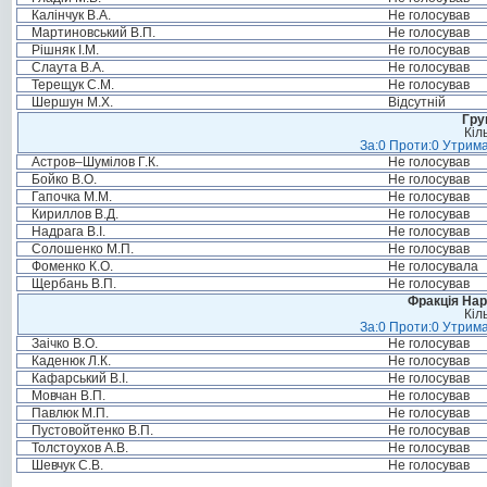
Калінчук В.А.
Не голосував
Мартиновський В.П.
Не голосував
Рішняк І.М.
Не голосував
Слаута В.А.
Не голосував
Терещук С.М.
Не голосував
Шершун М.Х.
Відсутній
Гру
Кіл
За:0 Проти:0 Утрима
Астров–Шумілов Г.К.
Не голосував
Бойко В.О.
Не голосував
Гапочка М.М.
Не голосував
Кириллов В.Д.
Не голосував
Надрага В.І.
Не голосував
Солошенко М.П.
Не голосував
Фоменко К.О.
Не голосувала
Щербань В.П.
Не голосував
Фракція Нар
Кіл
За:0 Проти:0 Утрима
Заічко В.О.
Не голосував
Каденюк Л.К.
Не голосував
Кафарський В.І.
Не голосував
Мовчан В.П.
Не голосував
Павлюк М.П.
Не голосував
Пустовойтенко В.П.
Не голосував
Толстоухов А.В.
Не голосував
Шевчук С.В.
Не голосував