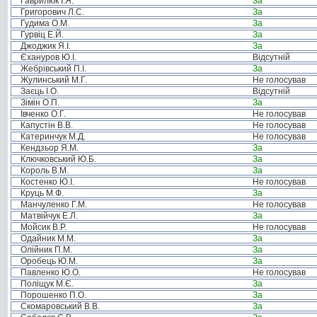
Гаврилюк І.Я.
За
Григорович Л.С.
За
Гудима О.М.
За
Гурвіц Е.Й.
За
Джоджик Я.І.
За
Єхануров Ю.І.
Відсутній
Жебрівський П.І.
За
Жулинський М.Г.
Не голосував
Заєць І.О.
Відсутній
Зімін О.П.
За
Івченко О.Г.
Не голосував
Капустін В.В.
Не голосував
Катеринчук М.Д.
Не голосував
Кендзьор Я.М.
За
Ключковський Ю.Б.
За
Король В.М.
За
Костенко Ю.І.
Не голосував
Круць М.Ф.
За
Манчуленко Г.М.
Не голосував
Матвійчук Е.Л.
За
Мойсик В.Р.
Не голосував
Одайник М.М.
За
Олійник П.М.
За
Оробець Ю.М.
За
Павленко Ю.О.
Не голосував
Поліщук М.Є.
За
Порошенко П.О.
За
Скомаровський В.В.
За