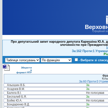
Верховн
Офіційний в
Про депутатський запит народного депутата Кармазіна Ю.А. 
злочинністю при Президентові
1
За:162 Проти:1 Утрима
Рі
- Вибрати зі списк
Зберегти
в
форматі RTF
Фра
Кіль
За:60 Проти:0 Утрима
Альошин В.Б.
За
Асадчев В.М.
За
Балога В.І.
Не голосував
Беспалий Б.Я.
За
Бойко Ю.А.
Не голосував
Бондаренко В.Д.
За