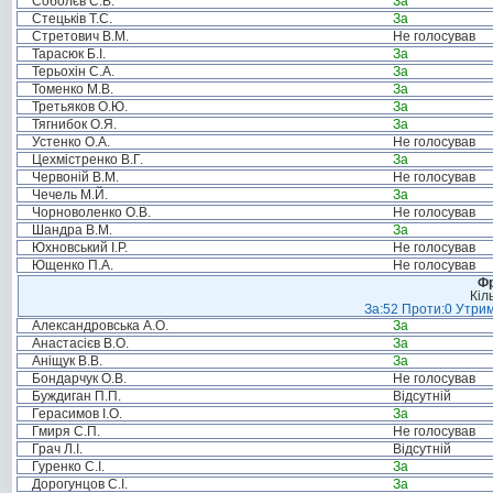
Соболєв С.В.
За
Стецьків Т.С.
За
Стретович В.М.
Не голосував
Тарасюк Б.І.
За
Терьохін С.А.
За
Томенко М.В.
За
Третьяков О.Ю.
За
Тягнибок О.Я.
За
Устенко О.А.
Не голосував
Цехмістренко В.Г.
За
Червоній В.М.
Не голосував
Чечель М.Й.
За
Чорноволенко О.В.
Не голосував
Шандра В.М.
За
Юхновський І.Р.
Не голосував
Ющенко П.А.
Не голосував
Фр
Кіл
За:52 Проти:0 Утрим
Александровська А.О.
За
Анастасієв В.О.
За
Аніщук В.В.
За
Бондарчук О.В.
Не голосував
Буждиган П.П.
Відсутній
Герасимов І.О.
За
Гмиря С.П.
Не голосував
Грач Л.І.
Відсутній
Гуренко С.І.
За
Дорогунцов С.І.
За