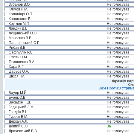
Зубанов В.О.
Не голосував
Клімов Л.М.
Не голосував
Колоніарі О.П.
Не голосував
Коновалюк В.І.
Не голосував
Круглов М.П.
Не голосував
Ландик В.І.
Не голосував
Лєщинський О.О.
Не голосував
Макеєнко В.В.
Не голосував
Панасовський О.Г.
Не голосував
Рибак В.В.
Не голосував
Сафіуллін Р.С.
Не голосував
Стоян О.М.
Не голосував
Тимошенко В.А.
Не голосував
Хара В.Г.
Не голосував
Царьов О.А.
Не голосував
Шкіря І.М.
Не голосував
Фракція пар
Кіл
За:4 Проти:0 Утрима
Бауер М.Й.
Не голосував
Буряк О.В.
Не голосував
Васадзе Т.Ш.
Не голосував
Гадяцький Л.М.
Не голосував
Гладкіх В.І.
Не голосував
Гуреєв В.М.
Не голосував
Деркач А.Л.
Не голосував
Довгий С.О.
За
Драчевський В.В.
Не голосував