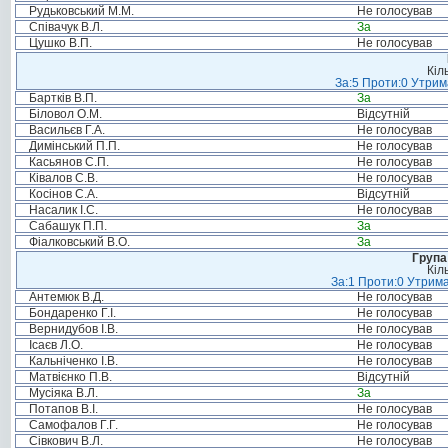
Рудьковський М.М.
Не голосував
Співачук В.Л.
За
Цушко В.П.
Не голосував
Кіл
За:5 Проти:0 Утрим
Бартків В.П.
За
Біловол О.М.
Відсутній
Васильєв Г.А.
Не голосував
Димінський П.П.
Не голосував
Касьянов С.П.
Не голосував
Ківалов С.В.
Не голосував
Косінов С.А.
Відсутній
Насалик І.С.
Не голосував
Сабашук П.П.
За
Фіалковський В.О.
За
Група
Кіл
За:1 Проти:0 Утрима
Антемюк В.Д.
Не голосував
Бондаренко Г.І.
Не голосував
Вернидубов І.В.
Не голосував
Ісаєв Л.О.
Не голосував
Кальніченко І.В.
Не голосував
Матвієнко П.В.
Відсутній
Мусіяка В.Л.
За
Потапов В.І.
Не голосував
Самофалов Г.Г.
Не голосував
Сівкович В.Л.
Не голосував