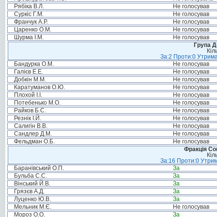
Рябіка В.Л.
Не голосував
Суркіс Г.М.
Не голосував
Франчук А.Р.
Не голосував
Царенко О.М.
Не голосував
Шурма І.М.
Не голосував
Група Д
Кіл
За:2 Проти:0 Утрима
Бандурка О.М.
Не голосував
Галієв Е.Е.
Не голосував
Добкін М.М.
Не голосував
Каратуманов О.Ю.
Не голосував
Плохой І.І.
Не голосував
Потебенько М.О.
Не голосував
Райков Б.С.
Не голосував
Резнік І.Й.
Не голосував
Салигін В.В.
Не голосував
Сандлер Д.М.
Не голосував
Фельдман О.Б.
Не голосував
Фракція Соц
Кіл
За:16 Проти:0 Утрим
Баранівський О.П.
За
Бульба С.С.
За
Вінський Й.В.
За
Грязєв А.Д.
За
Луценко Ю.В.
За
Мельник М.Є.
Не голосував
Мороз О.О.
За