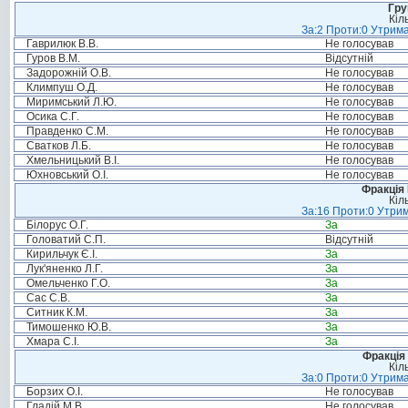
Гру
Кіл
За:2 Проти:0 Утрима
Гаврилюк В.В.
Не голосував
Гуров В.М.
Відсутній
Задорожній О.В.
Не голосував
Климпуш О.Д.
Не голосував
Миримський Л.Ю.
Не голосував
Осика С.Г.
Не голосував
Правденко С.М.
Не голосував
Сватков Л.Б.
Не голосував
Хмельницький В.І.
Не голосував
Юхновський О.І.
Не голосував
Фракція
Кіл
За:16 Проти:0 Утрим
Білорус О.Г.
За
Головатий С.П.
Відсутній
Кирильчук Є.І.
За
Лук'яненко Л.Г.
За
Омельченко Г.О.
За
Сас С.В.
За
Ситник К.М.
За
Тимошенко Ю.В.
За
Хмара С.І.
За
Фракція 
Кіл
За:0 Проти:0 Утрима
Борзих О.І.
Не голосував
Гладій М.В.
Не голосував