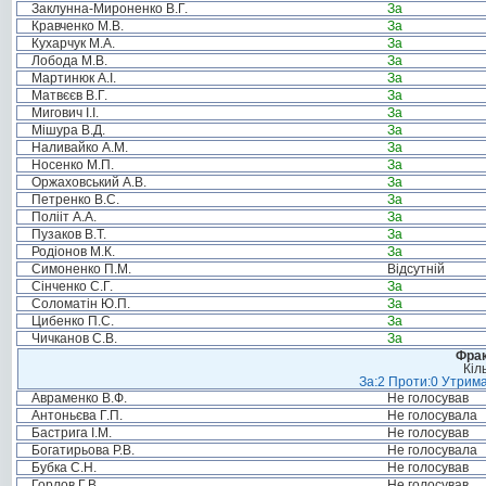
Заклунна-Мироненко В.Г.
За
Кравченко М.В.
За
Кухарчук М.А.
За
Лобода М.В.
За
Мартинюк А.І.
За
Матвєєв В.Г.
За
Мигович І.І.
За
Мішура В.Д.
За
Наливайко А.М.
За
Носенко М.П.
За
Оржаховський А.В.
За
Петренко В.С.
За
Полііт А.А.
За
Пузаков В.Т.
За
Родіонов М.К.
За
Симоненко П.М.
Відсутній
Сінченко С.Г.
За
Соломатін Ю.П.
За
Цибенко П.С.
За
Чичканов С.В.
За
Фрак
Кіл
За:2 Проти:0 Утрима
Авраменко В.Ф.
Не голосував
Антоньєва Г.П.
Не голосувала
Бастрига І.М.
Не голосував
Богатирьова Р.В.
Не голосувала
Бубка С.Н.
Не голосував
Горлов Г.В.
Не голосував