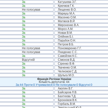
За
Катушева З.Г.
За
Крючков Г.К.
Не голосував
Лещенко В.О.
За
Маркуш М.А.
За
Масенко О.М.
За
Матвєєв В.Й.
За
Мироненко В.А.
За
Мороз А.М.
За
Новак В.М.
За
Олійник Б.І.
За
Парубок О.Н.
За
Петров В.Б.
Не голосував
Пономаренко Г.Г.
Не голосував
Пхиденко С.С.
За
Самойлик К.С.
Відсутній
Сімонов В.Д.
За
Сіренко В.Ф.
За
Ткаченко О.М.
За
Челноков С.Д.
За
Шульга М.О.
Фракція Регіони України
Кількість депутатів: 44
За:44 Проти:0 Утрималися:0 Не голосували:0 Відсутні:0
За
Акопян В.Г.
За
Байсаров Л.В.
За
Бахтеєва Т.Д.
За
Бронніков В.К.
За
Горбаль В.М.
За
Звягільський Ю.Л.