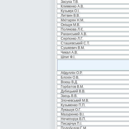
Засуха Т.В.
Клименко А.В.
Кузьмук О.І.
Литвин В.В.
Мхітарян Н.М.
Оніщук М.В.
Полякова Л.Є.
Раханський А.В.
Сергієнко Л.Г.
Сташевський С.Т.
Сушкевич В.М.
Чикал А.В.
Шпиг Ф.І.
Абдуллін О.Р.
Блохін О.В.
Воюш В.Д.
Горбатов В.М.
Дубицький В.В.
Заєць В.В.
Злочевський М.В.
Кузьменко П.П.
Лукашук О.Г.
Мазуренко В.І.
Нечипорук В.П.
Писарчук П.І.
Подобєдов С.М.