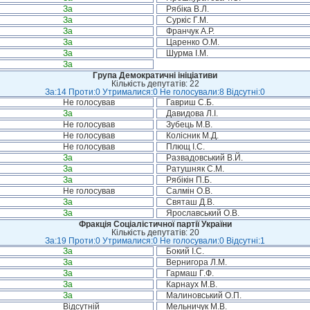
За
Рябіка В.Л.
За
Суркіс Г.М.
За
Франчук А.Р.
За
Царенко О.М.
За
Шурма І.М.
За
Група Демократичні ініціативи
Кількість депутатів: 22
За:14 Проти:0 Утрималися:0 Не голосували:8 Відсутні:0
Не голосував
Гавриш С.Б.
За
Давидова Л.І.
Не голосував
Зубець М.В.
Не голосував
Колісник М.Д.
Не голосував
Плющ І.С.
За
Развадовський В.Й.
За
Ратушняк С.М.
За
Рябікін П.Б.
Не голосував
Салмін О.В.
За
Святаш Д.В.
За
Ярославський О.В.
Фракція Соціалістичної партії України
Кількість депутатів: 20
За:19 Проти:0 Утрималися:0 Не голосували:0 Відсутні:1
За
Бокий І.С.
За
Вернигора Л.М.
За
Гармаш Г.Ф.
За
Карнаух М.В.
За
Малиновський О.П.
Відсутній
Мельничук М.В.