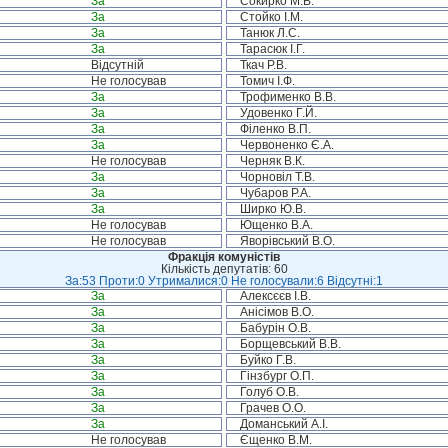
За
Сокирко М.В.
За
Стойко І.М.
За
Танюк Л.С.
За
Тарасюк І.Г.
Відсутній
Ткач Р.В.
Не голосував
Томич І.Ф.
За
Трофименко В.В.
За
Удовенко Г.Й.
За
Філенко В.П.
За
Червоненко Є.А.
Не голосував
Черняк В.К.
За
Чорновіл Т.В.
За
Чубаров Р.А.
За
Ширко Ю.В.
Не голосував
Ющенко В.А.
Не голосував
Яворівський В.О.
Фракція комуністів
Кількість депутатів: 60
За:53 Проти:0 Утрималися:0 Не голосували:6 Відсутні:1
За
Алексєєв І.В.
За
Анісімов В.О.
За
Бабурін О.В.
За
Борщевський В.В.
За
Буйко Г.В.
За
Гінзбург О.П.
За
Голуб О.В.
За
Грачев О.О.
За
Доманський А.І.
Не голосував
Єщенко В.М.