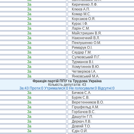
За
Кириченко Л.Ф.
За
Клюєв А.П.
За
Комар М.С.
За
Корсаков О.Я.
За
Курас І.Ф.
За
Ларін С.М.
За
Майстришин В.Я.
За
Наконечний В.Л.
За
Пеклушенко О.М.
За
Римарук О.І.
За
Скудар Г.М.
За
Сулковський П.Г.
За
Турманов В.І.
За
Хомутиннік В.Ю.
За
Четверіков І.А.
За
Янковський М.А.
Фракція партій ППУ та Трудова Україна
Кількість депутатів: 43
За:43 Проти:0 Утрималися:0 Не голосували:0 Відсутні:0
За
Бичков С.А.
За
Буряк С.В.
За
Веретенников В.О.
За
Гіршфельд А.М.
За
Горбачов В.С.
За
Дашутін Г.П.
За
Деркач Л.В.
За
Довгий Т.О.
За
Єдін О.Й.