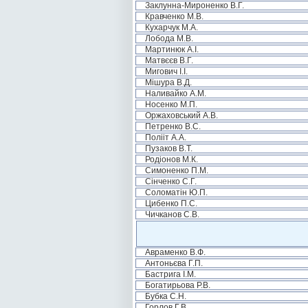
Заклунна-Мироненко В.Г.
Кравченко М.В.
Кухарчук М.А.
Лобода М.В.
Мартинюк А.І.
Матвєєв В.Г.
Мигович І.І.
Мішура В.Д.
Наливайко А.М.
Носенко М.П.
Оржаховський А.В.
Петренко В.С.
Полііт А.А.
Пузаков В.Т.
Родіонов М.К.
Симоненко П.М.
Сінченко С.Г.
Соломатін Ю.П.
Цибенко П.С.
Чичканов С.В.
Авраменко В.Ф.
Антоньєва Г.П.
Бастрига І.М.
Богатирьова Р.В.
Бубка С.Н.
Горлов Г.В.