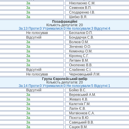
За
Ніколаєнко С.М.
За
Семенюк В.П.
За
Сподаренко І.В.
За
Шибко В.Я.
Позафракційні
Кількість депутатів: 20
За:13 Проти:0 Утрималися:0 Не голосували:3 Відсутні:4
Не голосував
Беспалов О.П.
Відсутній
Бондарчук С.В.
За
Волков О.М.
За
Зінченко О.О.
За
Кеменяш О.М.
За
Кіроянц С.Г.
За
Литвин В.М.
За
Онопенко В.В.
Відсутній
Слабенко С.І.
Не голосував
Черновецький Л.М.
Група Європейський вибір
Кількість депутатів: 20
За:14 Проти:0 Утрималися:0 Не голосували:5 Відсутні:1
Відсутній
Бойко В.С.
За
Веревський А.М.
За
Жеваго К.В.
За
Калетнік Г.М.
За
Лапін Є.В.
За
Матвієнков С.А.
За
Пєхота В.Ю.
За
Савицький В.В.
За
Сацюк В.М.