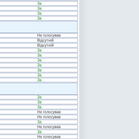
За
За
За
За
Не голосував
Відсутній
Відсутній
За
За
За
За
За
За
За
За
За
За
Не голосував
Не голосував
За
Не голосував
За
Не голосував