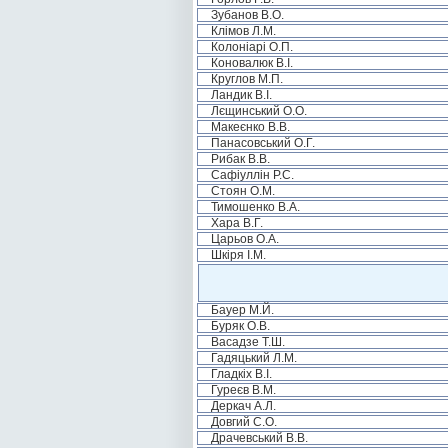
Зубанов В.О.
Клімов Л.М.
Колоніарі О.П.
Коновалюк В.І.
Круглов М.П.
Ландик В.І.
Лєщинський О.О.
Макеєнко В.В.
Панасовський О.Г.
Рибак В.В.
Сафіуллін Р.С.
Стоян О.М.
Тимошенко В.А.
Хара В.Г.
Царьов О.А.
Шкіря І.М.
Бауер М.Й.
Буряк О.В.
Васадзе Т.Ш.
Гадяцький Л.М.
Гладкіх В.І.
Гуреєв В.М.
Деркач А.Л.
Довгий С.О.
Драчевський В.В.