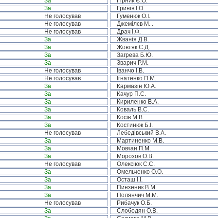
За
Гірник Є.О.
За
Гринів І.О.
Не голосував
Гуменюк О.І.
Не голосував
Джемілєв М. .
Не голосував
Драч І.Ф.
За
Жванія Д.В.
За
Жовтяк Є.Д.
За
Загрева Б.Ю.
За
Зварич Р.М.
Не голосував
Іванчо І.В.
Не голосував
Ігнатенко П.М.
За
Кармазін Ю.А.
За
Качур П.С.
За
Кириленко В.А.
За
Коваль В.С.
За
Косів М.В.
За
Костинюк Б.І.
Не голосував
Лебедівський В.А.
За
Мартиненко М.В.
За
Мовчан П.М.
За
Морозов О.В.
Не голосував
Олексіюк С.С.
За
Омельченко О.О.
За
Осташ І.І.
За
Пинзеник В.М.
За
Полянчич М.М.
Не голосував
Рибачук О.Б.
За
Слободян О.В.