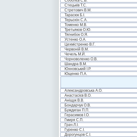
Соболєв С.В.
Стецьків Т.С.
Стретович В.М.
Тарасюк Б.І.
Терьохін С.А.
Томенко М.В.
Третьяков О.Ю.
Тягнибок О.Я.
Устенко О.А.
Цехмістренко В.Г.
Червоній В.М.
Чечель М.Й.
Чорноволенко О.В.
Шандра В.М.
Юхновський І.Р.
Ющенко П.А.
Александровська А.О.
Анастасієв В.О.
Аніщук В.В.
Бондарчук О.В.
Буждиган П.П.
Герасимов І.О.
Гмиря С.П.
Грач Л.І.
Гуренко С.І.
Дорогунцов С.І.