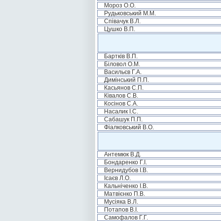
Мороз О.О.
Рудьковський М.М.
Співачук В.Л.
Цушко В.П.
Бартків В.П.
Біловол О.М.
Васильєв Г.А.
Димінський П.П.
Касьянов С.П.
Ківалов С.В.
Косінов С.А.
Насалик І.С.
Сабашук П.П.
Фіалковський В.О.
Антемюк В.Д.
Бондаренко Г.І.
Вернидубов І.В.
Ісаєв Л.О.
Кальніченко І.В.
Матвієнко П.В.
Мусіяка В.Л.
Потапов В.І.
Самофалов Г.Г.