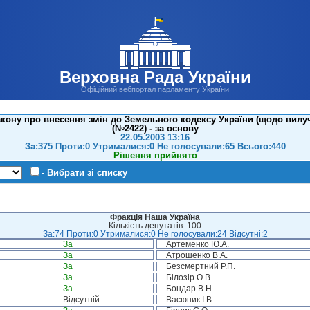
Верховна Рада України
Офіційний вебпортал парламенту України
кону про внесення змін до Земельного кодексу України (щодо вилу
(№2422) - за основу
22.05.2003 13:16
За:375 Проти:0 Утрималися:0 Не голосували:65 Всього:440
Рішення прийнято
- Вибрати зі списку
Фракція Наша Україна
Кількість депутатів: 100
За:74 Проти:0 Утрималися:0 Не голосували:24 Відсутні:2
За
Артеменко Ю.А.
За
Атрошенко В.А.
За
Безсмертний Р.П.
За
Білозір О.В.
За
Бондар В.Н.
Відсутній
Васюник І.В.