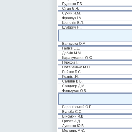
Руденко Г.Б.
Сігал Є.Я.
Сухий Я.М.
Франчук І.А.
Шепетін В.Л.
Шуфрич Н.І.
Бандурка О.М.
Галієв Е.Е.
Добкін М.М.
Каратуманов О.Ю.
Плохой І.І.
Потебенько М.О.
Райков Б.С.
Резнік І.Й.
Салигін В.В.
Сандлер Д.М.
Фельдман О.Б.
Баранівський О.П.
Бульба С.С.
Вінський Й.В.
Грязєв А.Д.
Луценко Ю.В.
Мельник М.Є.