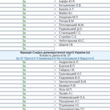
За
Іоффе Ю.Я.
За
Косьяненко О.В.
За
Кукоба А.Т.
За
Майко В.І.
За
Нощенко М.П.
За
Пінчук В.М.
За
Поплавський М.М.
За
Рудковський Д.О.
За
Станецький Г.С.
За
Стребко С.К.
За
Чеботарьова Ю.С.
За
Шаров І.Ф.
За
Фракція Соціал-демократичної партії України (о)
Кількість депутатів: 37
За:37 Проти:0 Утрималися:0 Не голосували:0 Відсутні:0
За
Андресюк Б.П.
За
Борзов В.П.
За
Гайдош І.Ф.
За
Грановський О.Г.
За
Євдокимов В.О.
За
Заплатинський В.М.
За
Кравчук Л.М.
За
Лісін М.П.
За
Льовін А.І.
За
Немировський О.А.
За
Писаренко А.Г.
За
Плужников І.О.
За
Прошкуратова Т.С.