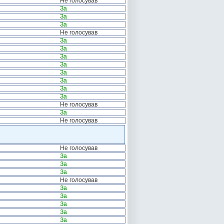
Не голосував
За
За
За
Не голосував
За
За
За
За
За
За
За
За
Не голосував
За
Не голосував
Не голосував
За
За
За
Не голосував
За
За
За
За
За