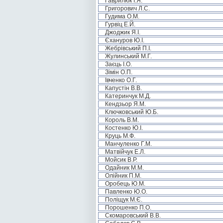
Гаврилюк І.Я.
Григорович Л.С.
Гудима О.М.
Гурвіц Е.Й.
Джоджик Я.І.
Єхануров Ю.І.
Жебрівський П.І.
Жулинський М.Г.
Заєць І.О.
Зімін О.П.
Івченко О.Г.
Капустін В.В.
Катеринчук М.Д.
Кендзьор Я.М.
Ключковський Ю.Б.
Король В.М.
Костенко Ю.І.
Круць М.Ф.
Манчуленко Г.М.
Матвійчук Е.Л.
Мойсик В.Р.
Одайник М.М.
Олійник П.М.
Оробець Ю.М.
Павленко Ю.О.
Поліщук М.Є.
Порошенко П.О.
Скомаровський В.В.