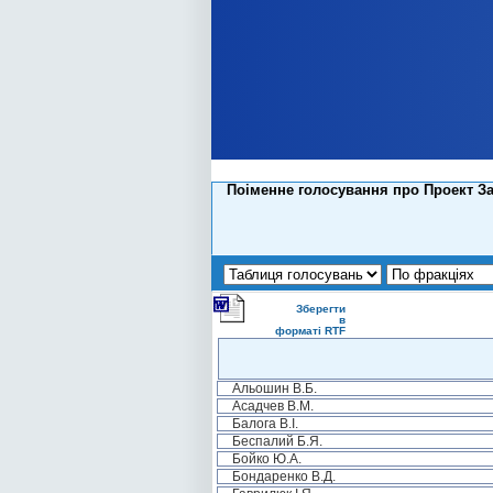
Поіменне голосування про Проект За
Зберегти
в
форматі RTF
Альошин В.Б.
Асадчев В.М.
Балога В.І.
Беспалий Б.Я.
Бойко Ю.А.
Бондаренко В.Д.