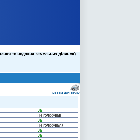
чення та надання земельних ділянок)
Версія для друку
За
Не голосував
За
Не голосувала
За
За