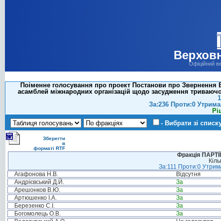
Верховн
Офіційний в
Поіменне голосування про проект Постанови про Звернення В
асамблей міжнародних організацій щодо засудження триваючої а
1
За:236 Проти:0 Утрима
Рі
- Вибрати зі списк
Зберегти
в
форматі RTF
Фракція ПАРТ
Кіль
За:111 Проти:0 Утрима
Агафонова Н.В.
Відсутня
Андрієвський Д.Й.
За
Арешонков В.Ю.
За
Артюшенко І.А.
За
Березенко С.І.
За
Богомолець О.В.
За