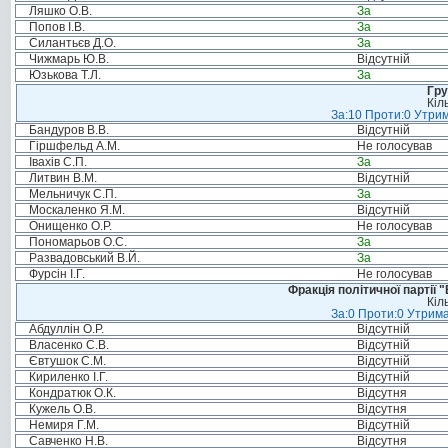
Ляшко О.В.
За
Попов І.В.
За
Силантьєв Д.О.
За
Чижмарь Ю.В.
Відсутній
Юзькова Т.Л.
За
Гру
Кіл
За:10 Проти:0 Утрим
Бандуров В.В.
Відсутній
Гіршфельд А.М.
Не голосував
Івахів С.П.
За
Литвин В.М.
Відсутній
Мельничук С.П.
За
Москаленко Я.М.
Відсутній
Онищенко О.Р.
Не голосував
Пономарьов О.С.
За
Развадовський В.Й.
За
Фурсін І.Г.
Не голосував
Фракція політичної партії
Кіл
За:0 Проти:0 Утрима
Абдуллін О.Р.
Відсутній
Власенко С.В.
Відсутній
Євтушок С.М.
Відсутній
Кириленко І.Г.
Відсутній
Кондратюк О.К.
Відсутня
Кужель О.В.
Відсутня
Немиря Г.М.
Відсутній
Савченко Н.В.
Відсутня