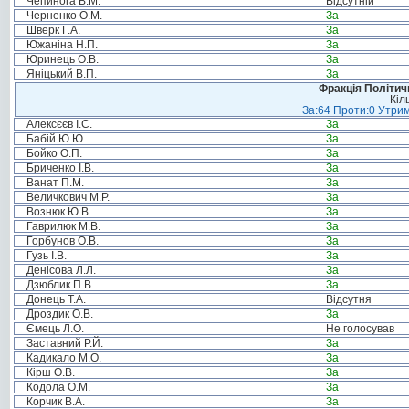
Чепинога В.М.
Відсутній
Черненко О.М.
За
Шверк Г.А.
За
Южаніна Н.П.
За
Юринець О.В.
За
Яніцький В.П.
За
Фракція Політи
Кіл
За:64 Проти:0 Утрим
Алексєєв І.С.
За
Бабій Ю.Ю.
За
Бойко О.П.
За
Бриченко І.В.
За
Ванат П.М.
За
Величкович М.Р.
За
Вознюк Ю.В.
За
Гаврилюк М.В.
За
Горбунов О.В.
За
Гузь І.В.
За
Денісова Л.Л.
За
Дзюблик П.В.
За
Донець Т.А.
Відсутня
Дроздик О.В.
За
Ємець Л.О.
Не голосував
Заставний Р.Й.
За
Кадикало М.О.
За
Кірш О.В.
За
Кодола О.М.
За
Корчик В.А.
За