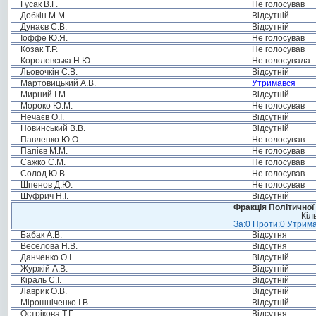
Гусак В.Г.
Не голосував
Добкін М.М.
Відсутній
Дунаєв С.В.
Відсутній
Іоффе Ю.Я.
Не голосував
Козак Т.Р.
Не голосував
Королевська Н.Ю.
Не голосувала
Льовочкін С.В.
Відсутній
Мартовицький А.В.
Утримався
Мирний І.М.
Відсутній
Мороко Ю.М.
Не голосував
Нечаєв О.І.
Відсутній
Новинський В.В.
Відсутній
Павленко Ю.О.
Не голосував
Папієв М.М.
Не голосував
Сажко С.М.
Не голосував
Солод Ю.В.
Не голосував
Шпенов Д.Ю.
Не голосував
Шуфрич Н.І.
Відсутній
Фракція Політичної
Кіл
За:0 Проти:0 Утрима
Бабак А.В.
Відсутня
Веселова Н.В.
Відсутня
Данченко О.І.
Відсутній
Журжій А.В.
Відсутній
Кіраль С.І.
Відсутній
Лаврик О.В.
Відсутній
Мірошніченко І.В.
Відсутній
Острікова Т.Г.
Відсутня