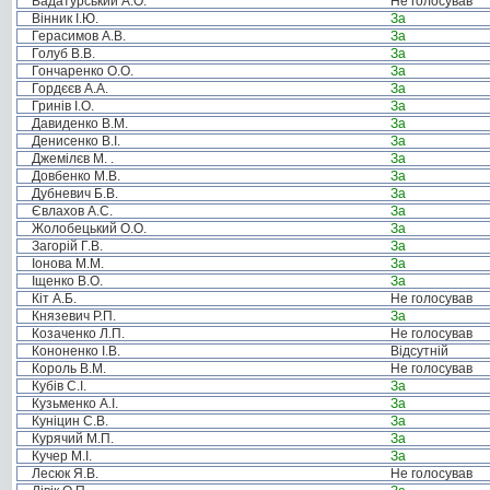
Вадатурський А.О.
Не голосував
Вінник І.Ю.
За
Герасимов А.В.
За
Голуб В.В.
За
Гончаренко О.О.
За
Гордєєв А.А.
За
Гринів І.О.
За
Давиденко В.М.
За
Денисенко В.І.
За
Джемілєв М. .
За
Довбенко М.В.
За
Дубневич Б.В.
За
Євлахов А.С.
За
Жолобецький О.О.
За
Загорій Г.В.
За
Іонова М.М.
За
Іщенко В.О.
За
Кіт А.Б.
Не голосував
Князевич Р.П.
За
Козаченко Л.П.
Не голосував
Кононенко І.В.
Відсутній
Король В.М.
Не голосував
Кубів С.І.
За
Кузьменко А.І.
За
Куніцин С.В.
За
Курячий М.П.
За
Кучер М.І.
За
Лесюк Я.В.
Не голосував