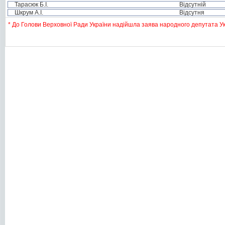
Тарасюк Б.І.
Відсутній
Шкрум А.І.
Відсутня
* До Голови Верховної Ради України надійшла заява народного депутата Укра