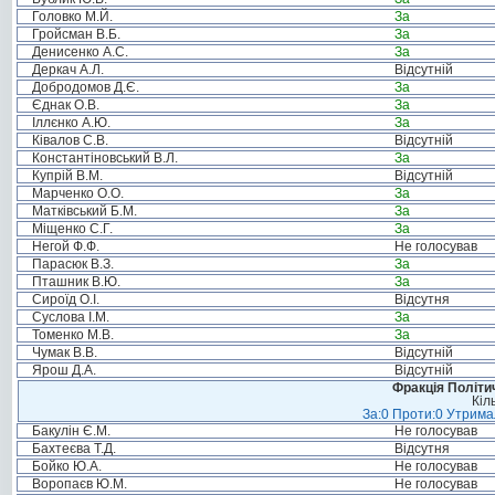
Головко М.Й.
За
Гройсман В.Б.
За
Денисенко А.С.
За
Деркач А.Л.
Відсутній
Добродомов Д.Є.
За
Єднак О.В.
За
Іллєнко А.Ю.
За
Ківалов С.В.
Відсутній
Константіновський В.Л.
За
Купрій В.М.
Відсутній
Марченко О.О.
За
Матківський Б.М.
За
Міщенко С.Г.
За
Негой Ф.Ф.
Не голосував
Парасюк В.З.
За
Пташник В.Ю.
За
Сироїд О.І.
Відсутня
Суслова І.М.
За
Томенко М.В.
За
Чумак В.В.
Відсутній
Ярош Д.А.
Відсутній
Фракція Політич
Кіл
За:0 Проти:0 Утримал
Бакулін Є.М.
Не голосував
Бахтеєва Т.Д.
Відсутня
Бойко Ю.А.
Не голосував
Воропаєв Ю.М.
Не голосував