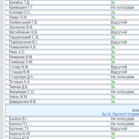
Кремінь Т.Д.
За
Кривошея Г.Г.
Не голосував
Ксенжук О.С.
За
Левус А.М.
За
Логвинський Г.В.
Відсутній
Лунченко В.В.
За
Матейченко К.В.
Відсутній
Пашинський С.В.
За
Підберезняк В.І.
Відсутній
Помазанов А.В.
За
Река А.О.
За
Романюк В.М.
За
Семерак О.М.
За
Соляр В.М.
Відсутній
Сташук В.Ф.
Відсутній
Сторожук Д.А.
Не голосував
Тетерук А.А.
За
Тимчук Д.Б.
За
Фаєрмарк С.О.
Не голосував
Хміль М.М.
За
Шкварилюк В.В.
За
Кіл
За:31 Проти:0 Утрима
Балога В.І.
Не голосував
Балога П.І.
Не голосував
Батенко Т.І.
Відсутній
Береза Б.Ю.
За
Бублик Ю.В.
За