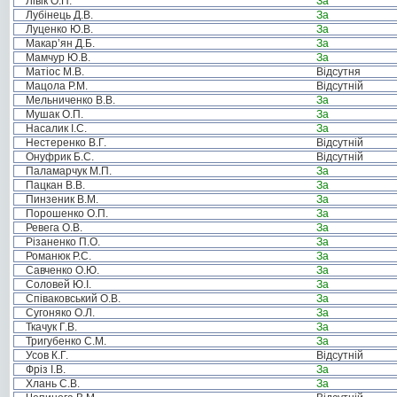
Лівік О.П.
За
Лубінець Д.В.
За
Луценко Ю.В.
За
Макар’ян Д.Б.
За
Мамчур Ю.В.
За
Матіос М.В.
Відсутня
Мацола Р.М.
Відсутній
Мельниченко В.В.
За
Мушак О.П.
За
Насалик І.С.
За
Нестеренко В.Г.
Відсутній
Онуфрик Б.С.
Відсутній
Паламарчук М.П.
За
Пацкан В.В.
За
Пинзеник В.М.
За
Порошенко О.П.
За
Ревега О.В.
За
Різаненко П.О.
За
Романюк Р.С.
За
Савченко О.Ю.
За
Соловей Ю.І.
За
Співаковський О.В.
За
Сугоняко О.Л.
За
Ткачук Г.В.
За
Тригубенко С.М.
За
Усов К.Г.
Відсутній
Фріз І.В.
За
Хлань С.В.
За