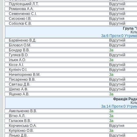
Підлісецький Л.Т.
Відсутній
Романова А.А.
Відсутня
Семенченко С.І.
Відсутній
Сисоєнко І.В.
Відсутня
Соболєв Є.В.
Відсутній
Група "
Кіл
За:6 Проти:0 Утрима
Барвіненко В.Д.
Відсутній
Біловол О.М.
Відсутній
Бондар В.В.
За
Гуляєв В.О.
Відсутній
Ільюк А.О.
За
Кіссе А.І.
Відсутній
Кулініч О.І.
Відсутній
Ничипоренко В.М.
За
Писаренко В.В.
Відсутній
Святаш Д.В.
Відсутній
Шипко А.Ф.
Відсутній
Яценко А.В.
За
Фракція Ради
Кіл
За:14 Проти:0 Утрим
Амельченко В.В.
За
Вітко А.Л.
За
Галасюк В.В.
За
Корчинська О.А.
Відсутня
Купрієнко О.В.
За
Лінько Д.В.
Відсутній