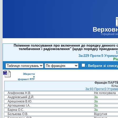
Верховн
Офіційний в
Поіменне голосування про включення до порядку денного се
телебачення і радіомовлення" (щодо порядку приєднання
1
За:229 Проти:5 Утрима
Рі
- Вибрати зі списк
Зберегти
в
форматі RTF
Фракція ПАРТ
Кіль
За:93 Проти:0 Утрима
Агафонова Н.В.
Не голосувала
Андрієвський Д.Й.
За
Арешонков В.Ю.
За
Артюшенко І.А.
За
Барна О.С.
За
Бєлькова О.В.
Відсутня