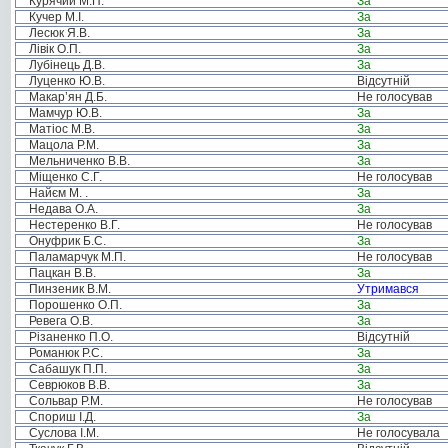
Курячий М.П.
За
Кучер М.І.
За
Лесюк Я.В.
За
Лівік О.П.
За
Лубінець Д.В.
За
Луценко Ю.В.
Відсутній
Макар’ян Д.Б.
Не голосував
Мамчур Ю.В.
За
Матіос М.В.
За
Мацола Р.М.
За
Мельниченко В.В.
За
Міщенко С.Г.
Не голосував
Найєм М. .
За
Недава О.А.
За
Нестеренко В.Г.
Не голосував
Онуфрик Б.С.
За
Паламарчук М.П.
Не голосував
Пацкан В.В.
За
Пинзеник В.М.
Утримався
Порошенко О.П.
За
Ревега О.В.
За
Різаненко П.О.
Відсутній
Романюк Р.С.
За
Сабашук П.П.
За
Севрюков В.В.
За
Сольвар Р.М.
Не голосував
Спориш І.Д.
За
Суслова І.М.
Не голосувала