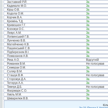
Заставний Р.Й.
За
Кадикало М.О.
За
Кірш О.В.
За
Кодола О.М.
За
Корчик В.А.
За
Кремінь Т.Д.
За
Кривошея Г.Г.
За
Ксенжук О.С.
За
Левус А.М.
За
Логвинський Г.В.
За
Лунченко В.В.
За
Матейченко К.В.
За
Пашинський С.В.
За
Підберезняк В.І.
За
Помазанов А.В.
За
Река А.О.
Відсутній
Романюк В.М.
Не голосував
Семерак О.М.
За
Соляр В.М.
За
Сташук В.Ф.
Не голосував
Сторожук Д.А.
За
Тетерук А.А.
За
Тимчук Д.Б.
Не голосував
Фаєрмарк С.О.
За
Хміль М.М.
За
Шкварилюк В.В.
За
Кіл