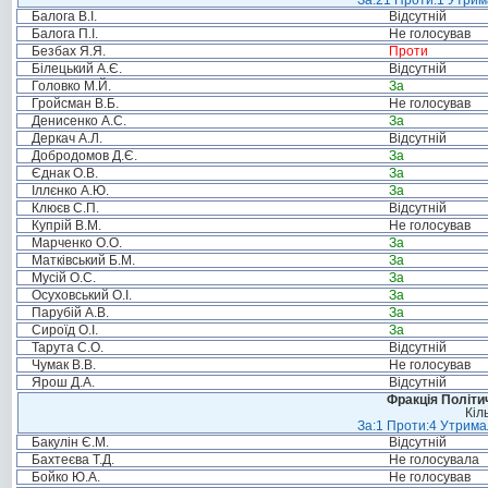
За:21 Проти:1 Утрима
Балога В.І.
Відсутній
Балога П.І.
Не голосував
Безбах Я.Я.
Проти
Білецький А.Є.
Відсутній
Головко М.Й.
За
Гройсман В.Б.
Не голосував
Денисенко А.С.
За
Деркач А.Л.
Відсутній
Добродомов Д.Є.
За
Єднак О.В.
За
Іллєнко А.Ю.
За
Клюєв С.П.
Відсутній
Купрій В.М.
Не голосував
Марченко О.О.
За
Матківський Б.М.
За
Мусій О.С.
За
Осуховський О.І.
За
Парубій А.В.
За
Сироїд О.І.
За
Тарута С.О.
Відсутній
Чумак В.В.
Не голосував
Ярош Д.А.
Відсутній
Фракція Політич
Кіл
За:1 Проти:4 Утримал
Бакулін Є.М.
Відсутній
Бахтеєва Т.Д.
Не голосувала
Бойко Ю.А.
Не голосував