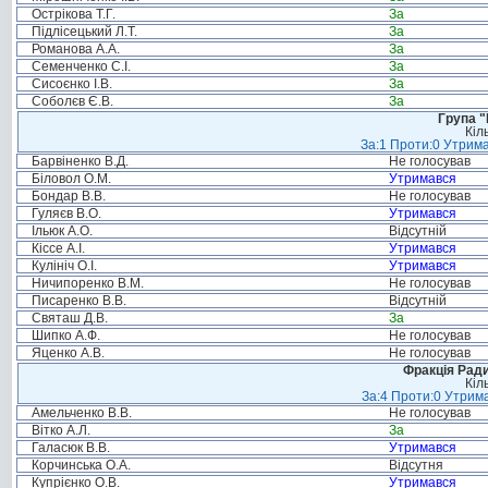
Острікова Т.Г.
За
Підлісецький Л.Т.
За
Романова А.А.
За
Семенченко С.І.
За
Сисоєнко І.В.
За
Соболєв Є.В.
За
Група "
Кіл
За:1 Проти:0 Утрима
Барвіненко В.Д.
Не голосував
Біловол О.М.
Утримався
Бондар В.В.
Не голосував
Гуляєв В.О.
Утримався
Ільюк А.О.
Відсутній
Кіссе А.І.
Утримався
Кулініч О.І.
Утримався
Ничипоренко В.М.
Не голосував
Писаренко В.В.
Відсутній
Святаш Д.В.
За
Шипко А.Ф.
Не голосував
Яценко А.В.
Не голосував
Фракція Ради
Кіл
За:4 Проти:0 Утрима
Амельченко В.В.
Не голосував
Вітко А.Л.
За
Галасюк В.В.
Утримався
Корчинська О.А.
Відсутня
Купрієнко О.В.
Утримався