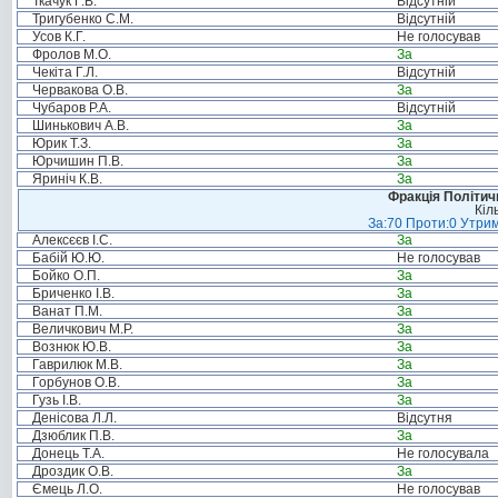
Ткачук Г.В.
Відсутній
Тригубенко С.М.
Відсутній
Усов К.Г.
Не голосував
Фролов М.О.
За
Чекіта Г.Л.
Відсутній
Червакова О.В.
За
Чубаров Р.А.
Відсутній
Шинькович А.В.
За
Юрик Т.З.
За
Юрчишин П.В.
За
Яриніч К.В.
За
Фракція Політи
Кіл
За:70 Проти:0 Утрим
Алексєєв І.С.
За
Бабій Ю.Ю.
Не голосував
Бойко О.П.
За
Бриченко І.В.
За
Ванат П.М.
За
Величкович М.Р.
За
Вознюк Ю.В.
За
Гаврилюк М.В.
За
Горбунов О.В.
За
Гузь І.В.
За
Денісова Л.Л.
Відсутня
Дзюблик П.В.
За
Донець Т.А.
Не голосувала
Дроздик О.В.
За
Ємець Л.О.
Не голосував