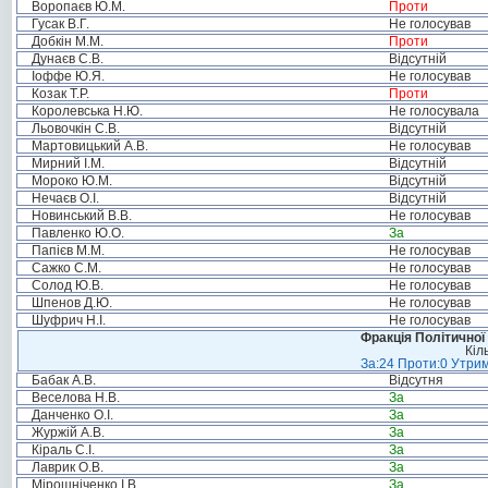
Воропаєв Ю.М.
Проти
Гусак В.Г.
Не голосував
Добкін М.М.
Проти
Дунаєв С.В.
Відсутній
Іоффе Ю.Я.
Не голосував
Козак Т.Р.
Проти
Королевська Н.Ю.
Не голосувала
Льовочкін С.В.
Відсутній
Мартовицький А.В.
Не голосував
Мирний І.М.
Відсутній
Мороко Ю.М.
Відсутній
Нечаєв О.І.
Відсутній
Новинський В.В.
Не голосував
Павленко Ю.О.
За
Папієв М.М.
Не голосував
Сажко С.М.
Не голосував
Солод Ю.В.
Не голосував
Шпенов Д.Ю.
Не голосував
Шуфрич Н.І.
Не голосував
Фракція Політичної
Кіл
За:24 Проти:0 Утрим
Бабак А.В.
Відсутня
Веселова Н.В.
За
Данченко О.І.
За
Журжій А.В.
За
Кіраль С.І.
За
Лаврик О.В.
За
Мірошніченко І.В.
За