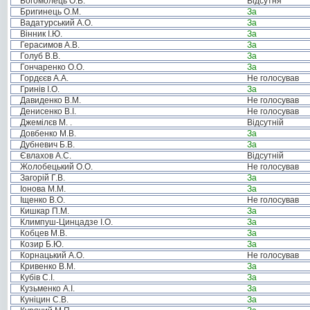
Богомолець О.В.
Відсутня
Бригинець О.М.
За
Вадатурський А.О.
За
Вінник І.Ю.
За
Герасимов А.В.
За
Голуб В.В.
За
Гончаренко О.О.
За
Гордєєв А.А.
Не голосував
Гринів І.О.
За
Давиденко В.М.
Не голосував
Денисенко В.І.
Не голосував
Джемілєв М. .
Відсутній
Довбенко М.В.
За
Дубневич Б.В.
За
Євлахов А.С.
Відсутній
Жолобецький О.О.
Не голосував
Загорій Г.В.
За
Іонова М.М.
За
Іщенко В.О.
Не голосував
Кишкар П.М.
За
Климпуш-Цинцадзе І.О.
За
Кобцев М.В.
За
Козир Б.Ю.
За
Корнацький А.О.
Не голосував
Кривенко В.М.
За
Кубів С.І.
За
Кузьменко А.І.
За
Куніцин С.В.
За