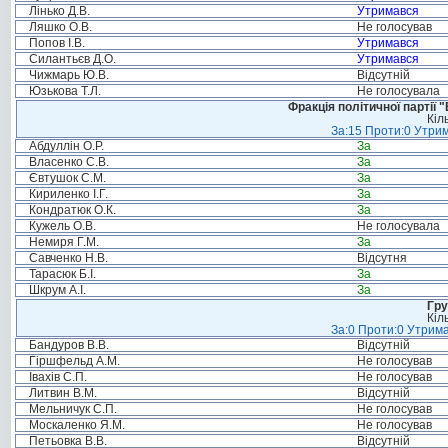
Лінько Д.В.
Утримався
Ляшко О.В.
Не голосував
Попов І.В.
Утримався
Силантьєв Д.О.
Утримався
Чижмарь Ю.В.
Відсутній
Юзькова Т.Л.
Не голосувала
Фракція політичної партії
Кіл
За:15 Проти:0 Утрим
Абдуллін О.Р.
За
Власенко С.В.
За
Євтушок С.М.
За
Кириленко І.Г.
За
Кондратюк О.К.
За
Кужель О.В.
Не голосувала
Немиря Г.М.
За
Савченко Н.В.
Відсутня
Тарасюк Б.І.
За
Шкрум А.І.
За
Гру
Кіл
За:0 Проти:0 Утрима
Бандуров В.В.
Відсутній
Гіршфельд А.М.
Не голосував
Івахів С.П.
Не голосував
Литвин В.М.
Відсутній
Мельничук С.П.
Не голосував
Москаленко Я.М.
Не голосував
Петьовка В.В.
Відсутній