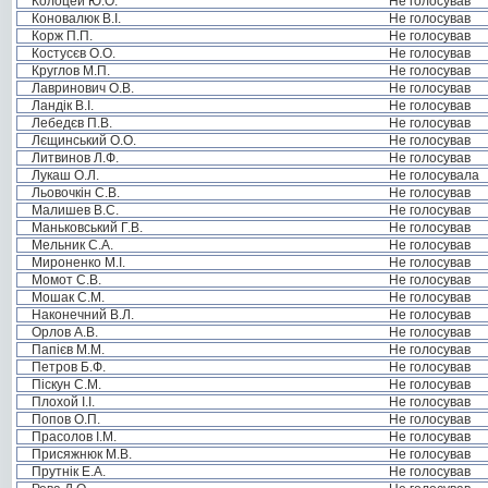
Колоцей Ю.О.
Не голосував
Коновалюк В.І.
Не голосував
Корж П.П.
Не голосував
Костусєв О.О.
Не голосував
Круглов М.П.
Не голосував
Лавринович О.В.
Не голосував
Ландік В.І.
Не голосував
Лебедєв П.В.
Не голосував
Лєщинський О.О.
Не голосував
Литвинов Л.Ф.
Не голосував
Лукаш О.Л.
Не голосувала
Льовочкін С.В.
Не голосував
Малишев В.С.
Не голосував
Маньковський Г.В.
Не голосував
Мельник С.А.
Не голосував
Мироненко М.І.
Не голосував
Момот С.В.
Не голосував
Мошак С.М.
Не голосував
Наконечний В.Л.
Не голосував
Орлов А.В.
Не голосував
Папієв М.М.
Не голосував
Петров Б.Ф.
Не голосував
Піскун С.М.
Не голосував
Плохой І.І.
Не голосував
Попов О.П.
Не голосував
Прасолов І.М.
Не голосував
Присяжнюк М.В.
Не голосував
Прутнік Е.А.
Не голосував