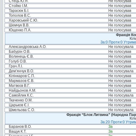
Стець Ю.Я.
Не голосував
Стойко І.М.
Не голосував
Тарасюк Б.І.
Не голосував
Тополов В.С.
Не голосував
Харовський С.Ю.
Не голосував
Шемчук В.В.
Не голосував
Ющенко П.А.
Не голосував
Фракція Ком
Кіл
За:0 Проти:0 Утрима
Александровська А.О.
Не голосувала
Бабурін О.В.
Не голосував
Волинець Є.В.
Не голосував
Голуб О.В.
Не голосував
Грач Л.І.
Не голосував
Дем’янчук В.О.
Не голосувала
Кілінкаров С.П.
Не голосував
Мармазов Є.В.
Не голосував
Матвєєв В.Г.
Не голосував
Найдьонов А.М.
Не голосував
Самойлик К.С.
Не голосувала
Ткаченко О.М.
Не голосував
Царьков Є.І.
Не голосував
Шмельова С.О.
Не голосувала
Фракція “Блок Литвина” (Народна Парті
Кіл
За:20 Проти:0 Утрим
Баранов В.О.
За
Ващук К.Т.
За