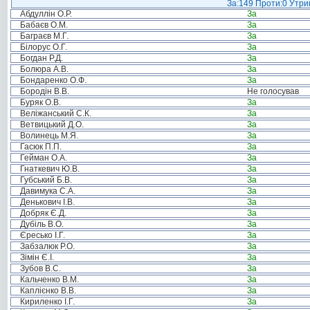
За:149 Проти:0 Утрим
Абдуллін О.Р.
За
Бабаєв О.М.
За
Баграєв М.Г.
За
Білорус О.Г.
За
Богдан Р.Д.
За
Болюра А.В.
За
Бондаренко О.Ф.
За
Бородін В.В.
Не голосував
Буряк О.В.
За
Веліжанський С.К.
За
Ветвицький Д.О.
За
Волинець М.Я.
За
Гасюк П.П.
За
Гейман О.А.
За
Гнаткевич Ю.В.
За
Губський Б.В.
За
Давимука С.А.
За
Денькович І.В.
За
Добряк Є.Д.
За
Дубіль В.О.
За
Єресько І.Г.
За
Забзалюк Р.О.
За
Зімін Є.І.
За
Зубов В.С.
За
Кальченко В.М.
За
Каплієнко В.В.
За
Кириленко І.Г.
За