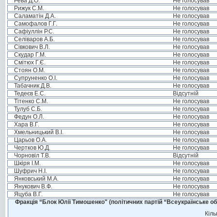
Рева Д.О.
Не голосував
Рижук С.М.
Не голосував
Саламатін Д.А.
Не голосував
Самофалов Г.Г.
Не голосував
Сафіуллін Р.С.
Не голосував
Селіваров А.Б.
Не голосував
Сівкович В.Л.
Не голосував
Скудар Г.М.
Не голосував
Смітюх Г.Є.
Не голосував
Стоян О.М.
Не голосував
Супруненко О.І.
Не голосував
Табачник Д.В.
Не голосував
Тедеєв Е.С.
Відсутній
Тітенко С.М.
Не голосував
Тулуб С.Б.
Не голосував
Федун О.Л.
Не голосував
Хара В.Г.
Не голосував
Хмельницький В.І.
Не голосував
Царьов О.А.
Не голосував
Чертков Ю.Д.
Не голосував
Чорновіл Т.В.
Відсутній
Шкіря І.М.
Не голосував
Шуфрич Н.І.
Не голосував
Янковський М.А.
Не голосував
Янукович В.Ф.
Не голосував
Яцуба В.Г.
Не голосував
Фракція “Блок Юлії Тимошенко" (політичних партій “Всеукраїнське об
Кіль