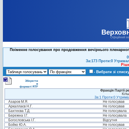
Верховн
Офіційний в
Поіменне голосування про продовження вечірнього пленарного
0
За:173 Проти:0 Утрима
Ріш
- Вибрати зі списк
Зберегти
в
форматі RTF
Фракція Партії р
Кіль
За:1 Проти:0 Утримал
Азаров М.Я.
Не голосував
Аркаллаєв Н.Г.
Не голосував
Бахтеєва Т.Д.
Не голосувала
Бережна І.Г.
Не голосувала
Богословська І.Г.
Відсутня
Бойко Ю.А.
Не голосував