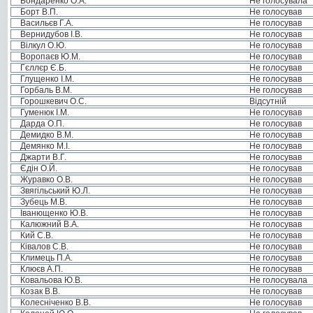
Бондаренко О.А.
Не голосувала
Борт В.П.
Не голосував
Васильєв Г.А.
Не голосував
Вернидубов І.В.
Не голосував
Вілкул О.Ю.
Не голосував
Воропаєв Ю.М.
Не голосував
Гєллєр Є.Б.
Не голосував
Глущенко І.М.
Не голосував
Горбаль В.М.
Не голосував
Горошкевич О.С.
Відсутній
Гуменюк І.М.
Не голосував
Дарда О.П.
Не голосував
Демидко В.М.
Не голосував
Демянко М.І.
Не голосував
Джарти В.Г.
Не голосував
Єдін О.Й.
Не голосував
Журавко О.В.
Не голосував
Звягільський Ю.Л.
Не голосував
Зубець М.В.
Не голосував
Іванющенко Ю.В.
Не голосував
Калюжний В.А.
Не голосував
Кий С.В.
Не голосував
Ківалов С.В.
Не голосував
Климець П.А.
Не голосував
Клюєв А.П.
Не голосував
Ковальова Ю.В.
Не голосувала
Козак В.В.
Не голосував
Колесніченко В.В.
Не голосував