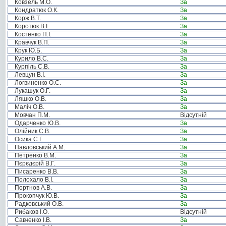
Ковзель М.О.
За
Кондратюк О.К.
За
Корж В.Т.
За
Коротюк В.І.
За
Костенко П.І.
За
Кравчук В.П.
За
Крук Ю.Б.
За
Курило В.С.
За
Курпіль С.В.
За
Левцун В.І.
За
Логвиненко О.С.
За
Лукашук О.Г.
За
Ляшко О.В.
За
Маліч О.В.
За
Мовчан П.М.
Відсутній
Одарченко Ю.В.
За
Олійник С.В.
За
Осика С.Г.
За
Павловський А.М.
За
Петренко В.М.
За
Пєрєдєрій В.Г.
За
Писаренко В.В.
За
Полохало В.І.
За
Портнов А.В.
За
Прокопчук Ю.В.
За
Радковський О.В.
За
Рибаков І.О.
Відсутній
Савченко І.В.
За