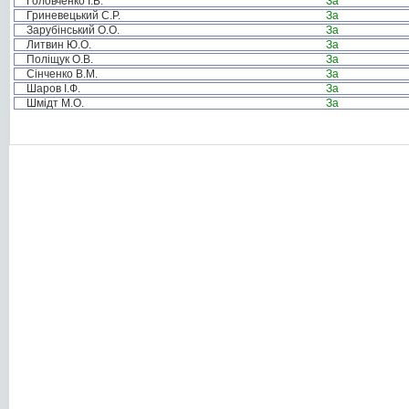
Головченко І.Б.
За
Гриневецький С.Р.
За
Зарубінський О.О.
За
Литвин Ю.О.
За
Поліщук О.В.
За
Сінченко В.М.
За
Шаров І.Ф.
За
Шмідт М.О.
За