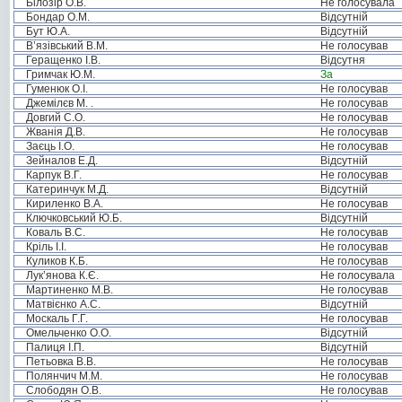
Білозір О.В.
Не голосувала
Бондар О.М.
Відсутній
Бут Ю.А.
Відсутній
В’язівський В.М.
Не голосував
Геращенко І.В.
Відсутня
Гримчак Ю.М.
За
Гуменюк О.І.
Не голосував
Джемілєв М. .
Не голосував
Довгий С.О.
Не голосував
Жванія Д.В.
Не голосував
Заєць І.О.
Не голосував
Зейналов Е.Д.
Відсутній
Карпук В.Г.
Не голосував
Катеринчук М.Д.
Відсутній
Кириленко В.А.
Не голосував
Ключковський Ю.Б.
Відсутній
Коваль В.С.
Не голосував
Кріль І.І.
Не голосував
Куликов К.Б.
Не голосував
Лук’янова К.Є.
Не голосувала
Мартиненко М.В.
Не голосував
Матвієнко А.С.
Відсутній
Москаль Г.Г.
Не голосував
Омельченко О.О.
Відсутній
Палиця І.П.
Відсутній
Петьовка В.В.
Не голосував
Полянчич М.М.
Не голосував
Слободян О.В.
Не голосував