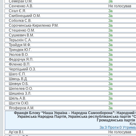
Семерак О.М.
За
Сенченко А.В.
Не голосував
Сігал Є.Я.
За
Скибінецький О.М.
За
Соболєв С.В.
За
Сорочинська-Кириленко Р.М.
За
Стешенко О.М.
За
Сушкевич В.М.
За
Терьохін С.А.
За
Трайдук М.Ф.
За
Триндюк Ю.Г.
За
Уколов В.О.
За
Федорчук Я.П.
За
Філенко В.П.
За
Черпіцький О.З.
За
Шаго Є.П.
За
Швець В.Д.
За
Шевчук О.Б.
За
Шепелев О.О.
За
Шишкіна З.Л.
За
Шкіль А.В.
За
Шустік О.Ю.
За
Ягоферов А.М.
За
Фракція Блоку “Наша Україна – Народна Самооборона”: Народний Со
Українська Народна Партія, Українська республіканська партія “
Громадянська партія 
Кіл
За:3 Проти:0 Утримал
Ар’єв В.І.
Не голосував