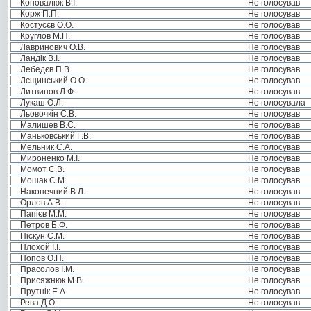
Коновалюк В.І.
Не голосував
Корж П.П.
Не голосував
Костусєв О.О.
Не голосував
Круглов М.П.
Не голосував
Лавринович О.В.
Не голосував
Ландік В.І.
Не голосував
Лебедєв П.В.
Не голосував
Лєщинський О.О.
Не голосував
Литвинов Л.Ф.
Не голосував
Лукаш О.Л.
Не голосувала
Льовочкін С.В.
Не голосував
Малишев В.С.
Не голосував
Маньковський Г.В.
Не голосував
Мельник С.А.
Не голосував
Мироненко М.І.
Не голосував
Момот С.В.
Не голосував
Мошак С.М.
Не голосував
Наконечний В.Л.
Не голосував
Орлов А.В.
Не голосував
Папієв М.М.
Не голосував
Петров Б.Ф.
Не голосував
Піскун С.М.
Не голосував
Плохой І.І.
Не голосував
Попов О.П.
Не голосував
Прасолов І.М.
Не голосував
Присяжнюк М.В.
Не голосував
Прутнік Е.А.
Не голосував
Рева Д.О.
Не голосував