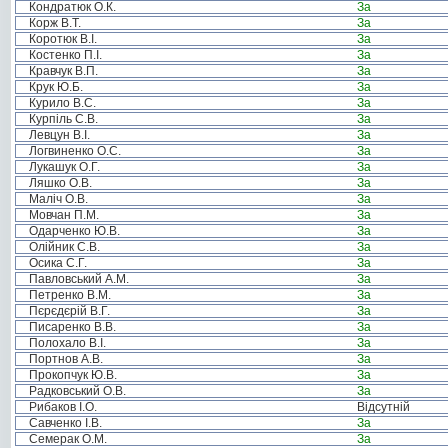
Кондратюк О.К.
За
Корж В.Т.
За
Коротюк В.І.
За
Костенко П.І.
За
Кравчук В.П.
За
Крук Ю.Б.
За
Курило В.С.
За
Курпіль С.В.
За
Левцун В.І.
За
Логвиненко О.С.
За
Лукашук О.Г.
За
Ляшко О.В.
За
Маліч О.В.
За
Мовчан П.М.
За
Одарченко Ю.В.
За
Олійник С.В.
За
Осика С.Г.
За
Павловський А.М.
За
Петренко В.М.
За
Пєрєдєрій В.Г.
За
Писаренко В.В.
За
Полохало В.І.
За
Портнов А.В.
За
Прокопчук Ю.В.
За
Радковський О.В.
За
Рибаков І.О.
Відсутній
Савченко І.В.
За
Семерак О.М.
За