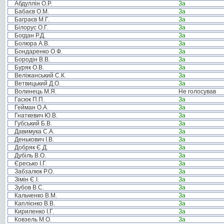
Абдуллін О.Р.
За
Бабаєв О.М.
За
Баграєв М.Г.
За
Білорус О.Г.
За
Богдан Р.Д.
За
Болюра А.В.
За
Бондаренко О.Ф.
За
Бородін В.В.
За
Буряк О.В.
За
Веліжанський С.К.
За
Ветвицький Д.О.
За
Волинець М.Я.
Не голосував
Гасюк П.П.
За
Гейман О.А.
За
Гнаткевич Ю.В.
За
Губський Б.В.
За
Давимука С.А.
За
Денькович І.В.
За
Добряк Є.Д.
За
Дубіль В.О.
За
Єресько І.Г.
За
Забзалюк Р.О.
За
Зімін Є.І.
За
Зубов В.С.
За
Кальченко В.М.
За
Каплієнко В.В.
За
Кириленко І.Г.
За
Ковзель М.О.
За