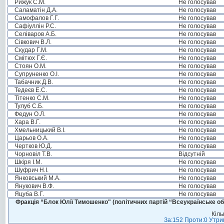
Рижук С.М.
Не голосував
Саламатін Д.А.
Не голосував
Самофалов Г.Г.
Не голосував
Сафіуллін Р.С.
Не голосував
Селіваров А.Б.
Не голосував
Сівкович В.Л.
Не голосував
Скудар Г.М.
Не голосував
Смітюх Г.Є.
Не голосував
Стоян О.М.
Не голосував
Супруненко О.І.
Не голосував
Табачник Д.В.
Не голосував
Тедеєв Е.С.
Не голосував
Тітенко С.М.
Не голосував
Тулуб С.Б.
Не голосував
Федун О.Л.
Не голосував
Хара В.Г.
Не голосував
Хмельницький В.І.
Не голосував
Царьов О.А.
Не голосував
Чертков Ю.Д.
Не голосував
Чорновіл Т.В.
Відсутній
Шкіря І.М.
Не голосував
Шуфрич Н.І.
Не голосував
Янковський М.А.
Не голосував
Янукович В.Ф.
Не голосував
Яцуба В.Г.
Не голосував
Фракція “Блок Юлії Тимошенко" (політичних партій “Всеукраїнське об
Кіль
За:152 Проти:0 Утрим