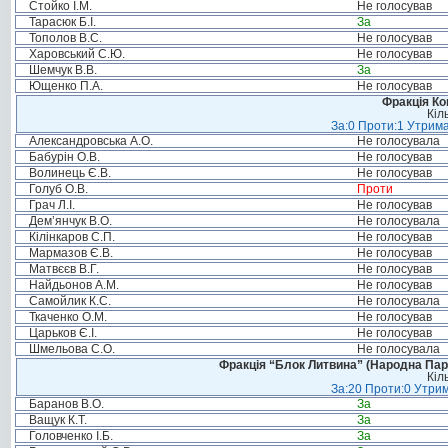
Стойко І.М.
Не голосував
Тарасюк Б.І.
За
Тополов В.С.
Не голосував
Харовський С.Ю.
Не голосував
Шемчук В.В.
За
Ющенко П.А.
Не голосував
Фракція Ком
Кіл
За:0 Проти:1 Утрима
Александровська А.О.
Не голосувала
Бабурін О.В.
Не голосував
Волинець Є.В.
Не голосував
Голуб О.В.
Проти
Грач Л.І.
Не голосував
Дем’янчук В.О.
Не голосувала
Кілінкаров С.П.
Не голосував
Мармазов Є.В.
Не голосував
Матвєєв В.Г.
Не голосував
Найдьонов А.М.
Не голосував
Самойлик К.С.
Не голосувала
Ткаченко О.М.
Не голосував
Царьков Є.І.
Не голосував
Шмельова С.О.
Не голосувала
Фракція “Блок Литвина” (Народна Парті
Кіл
За:20 Проти:0 Утрим
Баранов В.О.
За
Ващук К.Т.
За
Головченко І.Б.
За