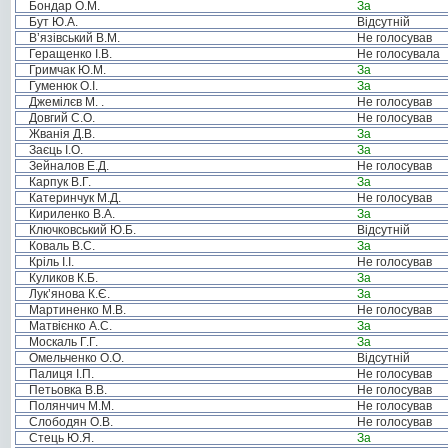
Бондар О.М.
За
Бут Ю.А.
Відсутній
В’язівський В.М.
Не голосував
Геращенко І.В.
Не голосувала
Гримчак Ю.М.
За
Гуменюк О.І.
За
Джемілєв М. .
Не голосував
Довгий С.О.
Не голосував
Жванія Д.В.
За
Заєць І.О.
За
Зейналов Е.Д.
Не голосував
Карпук В.Г.
За
Катеринчук М.Д.
Не голосував
Кириленко В.А.
За
Ключковський Ю.Б.
Відсутній
Коваль В.С.
За
Кріль І.І.
Не голосував
Куликов К.Б.
За
Лук’янова К.Є.
За
Мартиненко М.В.
Не голосував
Матвієнко А.С.
За
Москаль Г.Г.
За
Омельченко О.О.
Відсутній
Палиця І.П.
Не голосував
Петьовка В.В.
Не голосував
Полянчич М.М.
Не голосував
Слободян О.В.
Не голосував
Стець Ю.Я.
За