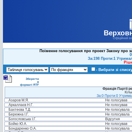
Верховн
Офіційний в
Поіменне голосування про проект Закону про за
0
За:198 Проти:1 Утрима
Ріш
- Вибрати зі списк
Зберегти
в
форматі RTF
Фракція Партії р
Кіль
За:0 Проти:0 Утримал
Азаров М.Я.
Не голосував
Аркаллаєв Н.Г.
Не голосував
Бахтеєва Т.Д.
Не голосувала
Бережна І.Г.
Не голосувала
Богословська І.Г.
Відсутня
Бойко Ю.А.
Не голосував
Бондаренко О.А.
Не голосувала