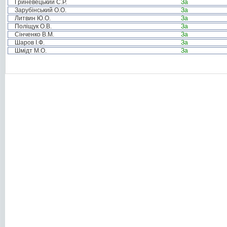
Гриневецький С.Р.
За
Зарубінський О.О.
За
Литвин Ю.О.
За
Поліщук О.В.
За
Сінченко В.М.
За
Шаров І.Ф.
За
Шмідт М.О.
За