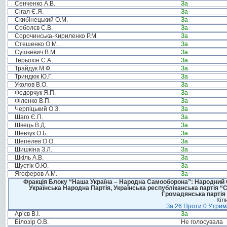
Сенченко А.В.
За
Сігал Є.Я.
За
Скибінецький О.М.
За
Соболєв С.В.
За
Сорочинська-Кириленко Р.М.
За
Стешенко О.М.
За
Сушкевич В.М.
За
Терьохін С.А.
За
Трайдук М.Ф.
За
Триндюк Ю.Г.
За
Уколов В.О.
За
Федорчук Я.П.
За
Філенко В.П.
За
Черпіцький О.З.
За
Шаго Є.П.
За
Швець В.Д.
За
Шевчук О.Б.
За
Шепелев О.О.
За
Шишкіна З.Л.
За
Шкіль А.В.
За
Шустік О.Ю.
За
Ягоферов А.М.
За
Фракція Блоку “Наша Україна – Народна Самооборона”: Народний Со
Українська Народна Партія, Українська республіканська партія “
Громадянська партія 
Кіл
За:26 Проти:0 Утрима
Ар’єв В.І.
За
Білозір О.В.
Не голосувала