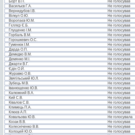
Борт В.П.
Не голосував
Васильєв Г.А.
Не голосував
Вернидубов І.В.
Не голосував
Вілкул О.Ю.
Не голосував
Воропаєв Ю.М.
Не голосував
Гєллєр Є.Б.
Не голосував
Глущенко І.М.
Не голосував
Горбаль В.М.
Не голосував
Горошкевич О.С.
Не голосував
Гуменюк І.М.
Не голосував
Дарда О.П.
Не голосував
Демидко В.М.
Не голосував
Демянко М.І.
Не голосував
Джарти В.Г.
Не голосував
Єдін О.Й.
Не голосував
Журавко О.В.
Не голосував
Звягільський Ю.Л.
Не голосував
Зубець М.В.
Не голосував
Іванющенко Ю.В.
Не голосував
Калюжний В.А.
Не голосував
Кий С.В.
Не голосував
Ківалов С.В.
Не голосував
Климець П.А.
Не голосував
Клюєв А.П.
Не голосував
Ковальова Ю.В.
Не голосувала
Козак В.В.
Не голосував
Колесніченко В.В.
Не голосував
Колоцей Ю.О.
Не голосував