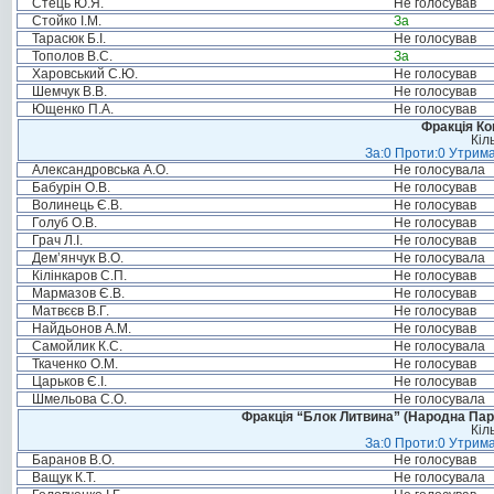
Стець Ю.Я.
Не голосував
Стойко І.М.
За
Тарасюк Б.І.
Не голосував
Тополов В.С.
За
Харовський С.Ю.
Не голосував
Шемчук В.В.
Не голосував
Ющенко П.А.
Не голосував
Фракція Ком
Кіл
За:0 Проти:0 Утрима
Александровська А.О.
Не голосувала
Бабурін О.В.
Не голосував
Волинець Є.В.
Не голосував
Голуб О.В.
Не голосував
Грач Л.І.
Не голосував
Дем’янчук В.О.
Не голосувала
Кілінкаров С.П.
Не голосував
Мармазов Є.В.
Не голосував
Матвєєв В.Г.
Не голосував
Найдьонов А.М.
Не голосував
Самойлик К.С.
Не голосувала
Ткаченко О.М.
Не голосував
Царьков Є.І.
Не голосував
Шмельова С.О.
Не голосувала
Фракція “Блок Литвина” (Народна Парті
Кіл
За:0 Проти:0 Утрима
Баранов В.О.
Не голосував
Ващук К.Т.
Не голосувала