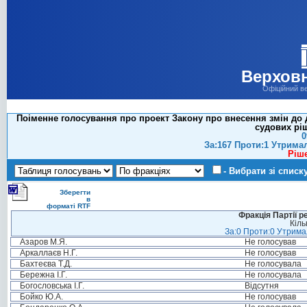
Верховн
Офіційний в
Поіменне голосування про проект Закону про внесення змін до
судових ріш
0
За:167 Проти:1 Утрима
Ріш
- Вибрати зі списк
Зберегти
в
форматі RTF
Фракція Партії р
Кіль
За:0 Проти:0 Утримал
Азаров М.Я.
Не голосував
Аркаллаєв Н.Г.
Не голосував
Бахтеєва Т.Д.
Не голосувала
Бережна І.Г.
Не голосувала
Богословська І.Г.
Відсутня
Бойко Ю.А.
Не голосував