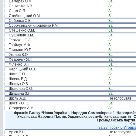
Семерак О.М.
За
Сенченко А.В.
За
Сігал Є.Я.
За
Скибінецький О.М.
За
Соболєв С.В.
За
Сорочинська-Кириленко Р.М.
За
Стешенко О.М.
За
Сушкевич В.М.
За
Терьохін С.А.
За
Трайдук М.Ф.
За
Триндюк Ю.Г.
За
Уколов В.О.
За
Федорчук Я.П.
За
Філенко В.П.
За
Черпіцький О.З.
За
Шаго Є.П.
За
Швець В.Д.
За
Шевчук О.Б.
За
Шепелев О.О.
За
Шишкіна З.Л.
За
Шкіль А.В.
Не голосував
Шустік О.Ю.
За
Ягоферов А.М.
За
Фракція Блоку “Наша Україна – Народна Самооборона”: Народний Со
Українська Народна Партія, Українська республіканська партія “
Громадянська партія 
Кіл
За:27 Проти:0 Утрима
Ар’єв В.І.
Не голосував