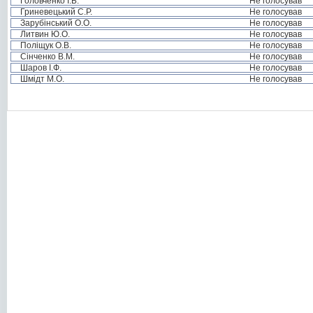
Головченко І.Б.
Не голосував
Гриневецький С.Р.
Не голосував
Зарубінський О.О.
Не голосував
Литвин Ю.О.
Не голосував
Поліщук О.В.
Не голосував
Сінченко В.М.
Не голосував
Шаров І.Ф.
Не голосував
Шмідт М.О.
Не голосував