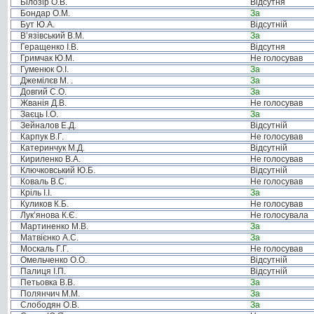
Білозір О.В.
Відсутня
Бондар О.М.
За
Бут Ю.А.
Відсутній
В’язівський В.М.
За
Геращенко І.В.
Відсутня
Гримчак Ю.М.
Не голосував
Гуменюк О.І.
За
Джемілєв М. .
За
Довгий С.О.
За
Жванія Д.В.
Не голосував
Заєць І.О.
За
Зейналов Е.Д.
Відсутній
Карпук В.Г.
Не голосував
Катеринчук М.Д.
Відсутній
Кириленко В.А.
Не голосував
Ключковський Ю.Б.
Відсутній
Коваль В.С.
Не голосував
Кріль І.І.
За
Куликов К.Б.
Не голосував
Лук’янова К.Є.
Не голосувала
Мартиненко М.В.
За
Матвієнко А.С.
За
Москаль Г.Г.
Не голосував
Омельченко О.О.
Відсутній
Палиця І.П.
Відсутній
Петьовка В.В.
За
Полянчич М.М.
За
Слободян О.В.
За