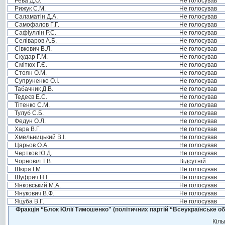
Рева Д.О.
Не голосував
Рижук С.М.
Не голосував
Саламатін Д.А.
Не голосував
Самофалов Г.Г.
Не голосував
Сафіуллін Р.С.
Не голосував
Селіваров А.Б.
Не голосував
Сівкович В.Л.
Не голосував
Скудар Г.М.
Не голосував
Смітюх Г.Є.
Не голосував
Стоян О.М.
Не голосував
Супруненко О.І.
Не голосував
Табачник Д.В.
Не голосував
Тедеєв Е.С.
Не голосував
Тітенко С.М.
Не голосував
Тулуб С.Б.
Не голосував
Федун О.Л.
Не голосував
Хара В.Г.
Не голосував
Хмельницький В.І.
Не голосував
Царьов О.А.
Не голосував
Чертков Ю.Д.
Не голосував
Чорновіл Т.В.
Відсутній
Шкіря І.М.
Не голосував
Шуфрич Н.І.
Не голосував
Янковський М.А.
Не голосував
Янукович В.Ф.
Не голосував
Яцуба В.Г.
Не голосував
Фракція “Блок Юлії Тимошенко" (політичних партій “Всеукраїнське об
Кіль