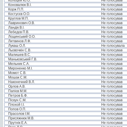
Колоцей Ю.О.
Не голосував
Коновалюк В.І.
Не голосував
Корж П.П.
Не голосував
Костусєв О.О.
Не голосував
Круглов М.П.
Не голосував
Лавринович О.В.
Не голосував
Ландік В.І.
Не голосував
Лебедєв П.В.
Не голосував
Лєщинський О.О.
Не голосував
Литвинов Л.Ф.
Не голосував
Лукаш О.Л.
Не голосувала
Льовочкін С.В.
Не голосував
Малишев В.С.
Не голосував
Маньковський Г.В.
Не голосував
Мельник С.А.
Не голосував
Мироненко М.І.
Не голосував
Момот С.В.
Не голосував
Мошак С.М.
Не голосував
Наконечний В.Л.
Не голосував
Орлов А.В.
Не голосував
Папієв М.М.
Не голосував
Петров Б.Ф.
Не голосував
Піскун С.М.
Не голосував
Плохой І.І.
Не голосував
Попов О.П.
Не голосував
Прасолов І.М.
Не голосував
Присяжнюк М.В.
Не голосував
Прутнік Е.А.
Не голосував