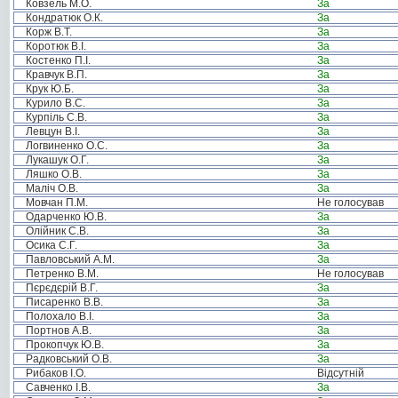
Ковзель М.О.
За
Кондратюк О.К.
За
Корж В.Т.
За
Коротюк В.І.
За
Костенко П.І.
За
Кравчук В.П.
За
Крук Ю.Б.
За
Курило В.С.
За
Курпіль С.В.
За
Левцун В.І.
За
Логвиненко О.С.
За
Лукашук О.Г.
За
Ляшко О.В.
За
Маліч О.В.
За
Мовчан П.М.
Не голосував
Одарченко Ю.В.
За
Олійник С.В.
За
Осика С.Г.
За
Павловський А.М.
За
Петренко В.М.
Не голосував
Пєрєдєрій В.Г.
За
Писаренко В.В.
За
Полохало В.І.
За
Портнов А.В.
За
Прокопчук Ю.В.
За
Радковський О.В.
За
Рибаков І.О.
Відсутній
Савченко І.В.
За