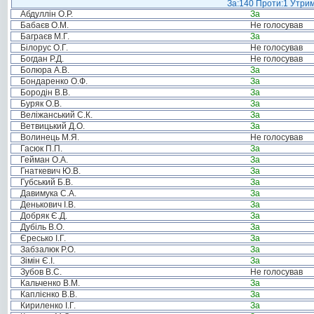
За:140 Проти:1 Утрим
Абдуллін О.Р.
За
Бабаєв О.М.
Не голосував
Баграєв М.Г.
За
Білорус О.Г.
Не голосував
Богдан Р.Д.
Не голосував
Болюра А.В.
За
Бондаренко О.Ф.
За
Бородін В.В.
За
Буряк О.В.
За
Веліжанський С.К.
За
Ветвицький Д.О.
За
Волинець М.Я.
Не голосував
Гасюк П.П.
За
Гейман О.А.
За
Гнаткевич Ю.В.
За
Губський Б.В.
За
Давимука С.А.
За
Денькович І.В.
За
Добряк Є.Д.
За
Дубіль В.О.
За
Єресько І.Г.
За
Забзалюк Р.О.
За
Зімін Є.І.
За
Зубов В.С.
Не голосував
Кальченко В.М.
За
Каплієнко В.В.
За
Кириленко І.Г.
За