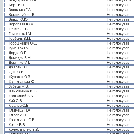
Бондаренко О.А.
Не голосувала
Борт В.П.
Не голосував
Васильєв Г.А.
Не голосував
Вернидубов І.В.
Не голосував
Вілкул О.Ю.
Не голосував
Воропаєв Ю.М.
Не голосував
Гєллєр Є.Б.
Не голосував
Глущенко І.М.
Не голосував
Горбаль В.М.
Не голосував
Горошкевич О.С.
Не голосував
Гуменюк І.М.
Не голосував
Дарда О.П.
Не голосував
Демидко В.М.
Не голосував
Демянко М.І.
Не голосував
Джарти В.Г.
Не голосував
Єдін О.Й.
Не голосував
Журавко О.В.
Не голосував
Звягільський Ю.Л.
Не голосував
Зубець М.В.
Не голосував
Іванющенко Ю.В.
Не голосував
Калюжний В.А.
Не голосував
Кий С.В.
Не голосував
Ківалов С.В.
Не голосував
Климець П.А.
Не голосував
Клюєв А.П.
Не голосував
Ковальова Ю.В.
Не голосувала
Козак В.В.
Не голосував
Колесніченко В.В.
Не голосував