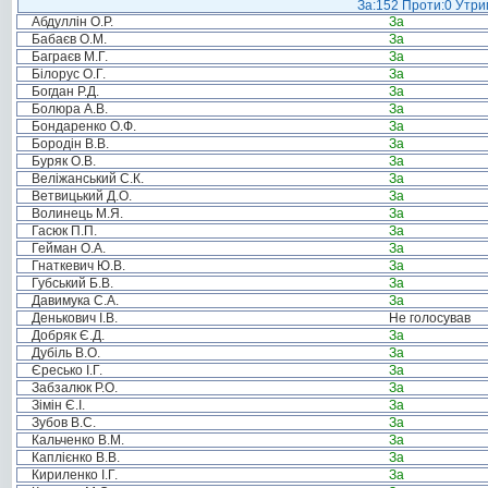
За:152 Проти:0 Утрим
Абдуллін О.Р.
За
Бабаєв О.М.
За
Баграєв М.Г.
За
Білорус О.Г.
За
Богдан Р.Д.
За
Болюра А.В.
За
Бондаренко О.Ф.
За
Бородін В.В.
За
Буряк О.В.
За
Веліжанський С.К.
За
Ветвицький Д.О.
За
Волинець М.Я.
За
Гасюк П.П.
За
Гейман О.А.
За
Гнаткевич Ю.В.
За
Губський Б.В.
За
Давимука С.А.
За
Денькович І.В.
Не голосував
Добряк Є.Д.
За
Дубіль В.О.
За
Єресько І.Г.
За
Забзалюк Р.О.
За
Зімін Є.І.
За
Зубов В.С.
За
Кальченко В.М.
За
Каплієнко В.В.
За
Кириленко І.Г.
За