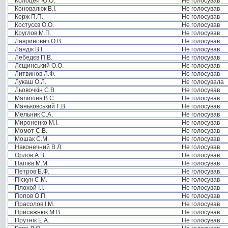
Колоцей Ю.О.
Не голосував
Коновалюк В.І.
Не голосував
Корж П.П.
Не голосував
Костусєв О.О.
Не голосував
Круглов М.П.
Не голосував
Лавринович О.В.
Не голосував
Ландік В.І.
Не голосував
Лебедєв П.В.
Не голосував
Лєщинський О.О.
Не голосував
Литвинов Л.Ф.
Не голосував
Лукаш О.Л.
Не голосувала
Льовочкін С.В.
Не голосував
Малишев В.С.
Не голосував
Маньковський Г.В.
Не голосував
Мельник С.А.
Не голосував
Мироненко М.І.
Не голосував
Момот С.В.
Не голосував
Мошак С.М.
Не голосував
Наконечний В.Л.
Не голосував
Орлов А.В.
Не голосував
Папієв М.М.
Не голосував
Петров Б.Ф.
Не голосував
Піскун С.М.
Не голосував
Плохой І.І.
Не голосував
Попов О.П.
Не голосував
Прасолов І.М.
Не голосував
Присяжнюк М.В.
Не голосував
Прутнік Е.А.
Не голосував