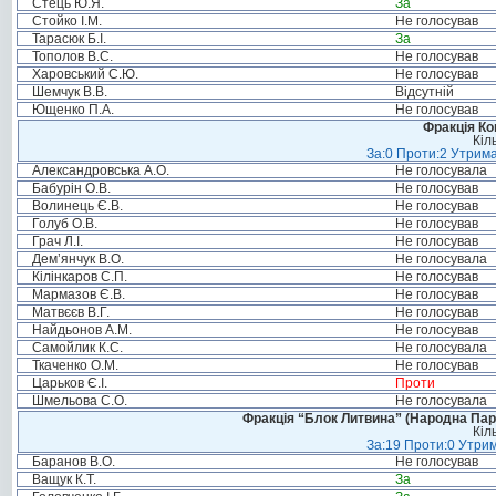
Стець Ю.Я.
За
Стойко І.М.
Не голосував
Тарасюк Б.І.
За
Тополов В.С.
Не голосував
Харовський С.Ю.
Не голосував
Шемчук В.В.
Відсутній
Ющенко П.А.
Не голосував
Фракція Ком
Кіл
За:0 Проти:2 Утрима
Александровська А.О.
Не голосувала
Бабурін О.В.
Не голосував
Волинець Є.В.
Не голосував
Голуб О.В.
Не голосував
Грач Л.І.
Не голосував
Дем’янчук В.О.
Не голосувала
Кілінкаров С.П.
Не голосував
Мармазов Є.В.
Не голосував
Матвєєв В.Г.
Не голосував
Найдьонов А.М.
Не голосував
Самойлик К.С.
Не голосувала
Ткаченко О.М.
Не голосував
Царьков Є.І.
Проти
Шмельова С.О.
Не голосувала
Фракція “Блок Литвина” (Народна Парті
Кіл
За:19 Проти:0 Утрим
Баранов В.О.
Не голосував
Ващук К.Т.
За