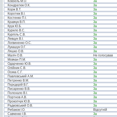
Ковзель М.О.
За
Кондратюк О.К.
За
Корж В.Т.
За
Коротюк В.І.
За
Костенко П.І.
За
Кравчук В.П.
За
Крук Ю.Б.
За
Курило В.С.
За
Курпіль С.В.
За
Левцун В.І.
За
Логвиненко О.С.
За
Лукашук О.Г.
За
Ляшко О.В.
За
Маліч О.В.
Не голосував
Мовчан П.М.
За
Одарченко Ю.В.
За
Олійник С.В.
За
Осика С.Г.
За
Павловський А.М.
За
Петренко В.М.
За
Пєрєдєрій В.Г.
За
Писаренко В.В.
За
Полохало В.І.
За
Портнов А.В.
За
Прокопчук Ю.В.
За
Радковський О.В.
За
Рибаков І.О.
Відсутній
Савченко І.В.
За