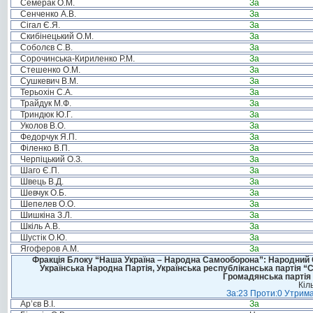
Семерак О.М.
За
Сенченко А.В.
За
Сігал Є.Я.
За
Скибінецький О.М.
За
Соболєв С.В.
За
Сорочинська-Кириленко Р.М.
За
Стешенко О.М.
За
Сушкевич В.М.
За
Терьохін С.А.
За
Трайдук М.Ф.
За
Триндюк Ю.Г.
За
Уколов В.О.
За
Федорчук Я.П.
За
Філенко В.П.
За
Черпіцький О.З.
За
Шаго Є.П.
За
Швець В.Д.
За
Шевчук О.Б.
За
Шепелев О.О.
За
Шишкіна З.Л.
За
Шкіль А.В.
За
Шустік О.Ю.
За
Ягоферов А.М.
За
Фракція Блоку “Наша Україна – Народна Самооборона”: Народний Со
Українська Народна Партія, Українська республіканська партія “
Громадянська партія 
Кіл
За:23 Проти:0 Утрима
Ар’єв В.І.
За