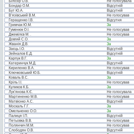
Білозір О.В.
Не голосувала
Бондар О.М.
Відсутній
Бут Ю.А.
Відсутній
В’язівський В.М.
Не голосував
Геращенко І.В.
Відсутня
Гримчак Ю.М.
За
Гуменюк О.І.
Не голосував
Джемілєв М. .
Не голосував
Довгий С.О.
За
Жванія Д.В.
За
Заєць І.О.
Відсутній
Зейналов Е.Д.
Відсутній
Карпук В.Г.
За
Катеринчук М.Д.
Відсутній
Кириленко В.А.
Не голосував
Ключковський Ю.Б.
Відсутній
Коваль В.С.
За
Кріль І.І.
Не голосував
Куликов К.Б.
За
Лук’янова К.Є.
Не голосувала
Мартиненко М.В.
Не голосував
Матвієнко А.С.
Відсутній
Москаль Г.Г.
За
Омельченко О.О.
За
Палиця І.П.
Відсутній
Петьовка В.В.
Не голосував
Полянчич М.М.
Не голосував
Слободян О.В.
Відсутній