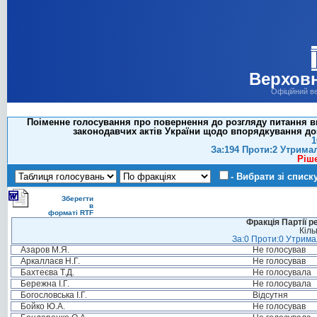
Верховн
Офіційний в
Поіменне голосування про повернення до розгляду питання в
законодавчих актів України щодо впорядкування доз
1
За:194 Проти:2 Утрима
Ріш
- Вибрати зі списк
Зберегти
в
форматі RTF
Фракція Партії р
Кіль
За:0 Проти:0 Утримал
Азаров М.Я.
Не голосував
Аркаллаєв Н.Г.
Не голосував
Бахтеєва Т.Д.
Не голосувала
Бережна І.Г.
Не голосувала
Богословська І.Г.
Відсутня
Бойко Ю.А.
Не голосував