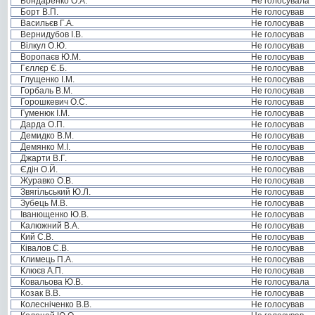
Бондаренко О.А.
Не голосувала
Борт В.П.
Не голосував
Васильєв Г.А.
Не голосував
Вернидубов І.В.
Не голосував
Вілкул О.Ю.
Не голосував
Воропаєв Ю.М.
Не голосував
Гєллєр Є.Б.
Не голосував
Глущенко І.М.
Не голосував
Горбаль В.М.
Не голосував
Горошкевич О.С.
Не голосував
Гуменюк І.М.
Не голосував
Дарда О.П.
Не голосував
Демидко В.М.
Не голосував
Демянко М.І.
Не голосував
Джарти В.Г.
Не голосував
Єдін О.Й.
Не голосував
Журавко О.В.
Не голосував
Звягільський Ю.Л.
Не голосував
Зубець М.В.
Не голосував
Іванющенко Ю.В.
Не голосував
Калюжний В.А.
Не голосував
Кий С.В.
Не голосував
Ківалов С.В.
Не голосував
Климець П.А.
Не голосував
Клюєв А.П.
Не голосував
Ковальова Ю.В.
Не голосувала
Козак В.В.
Не голосував
Колесніченко В.В.
Не голосував