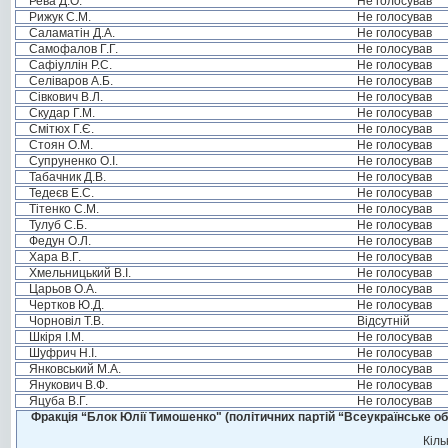
Рева Д.О.
Не голосував
Рижук С.М.
Не голосував
Саламатін Д.А.
Не голосував
Самофалов Г.Г.
Не голосував
Сафіуллін Р.С.
Не голосував
Селіваров А.Б.
Не голосував
Сівкович В.Л.
Не голосував
Скудар Г.М.
Не голосував
Смітюх Г.Є.
Не голосував
Стоян О.М.
Не голосував
Супруненко О.І.
Не голосував
Табачник Д.В.
Не голосував
Тедеєв Е.С.
Не голосував
Тітенко С.М.
Не голосував
Тулуб С.Б.
Не голосував
Федун О.Л.
Не голосував
Хара В.Г.
Не голосував
Хмельницький В.І.
Не голосував
Царьов О.А.
Не голосував
Чертков Ю.Д.
Не голосував
Чорновіл Т.В.
Відсутній
Шкіря І.М.
Не голосував
Шуфрич Н.І.
Не голосував
Янковський М.А.
Не голосував
Янукович В.Ф.
Не голосував
Яцуба В.Г.
Не голосував
Фракція “Блок Юлії Тимошенко" (політичних партій “Всеукраїнське об
Кіль