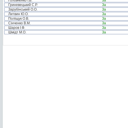
Головченко І.Б.
За
Гриневецький С.Р.
За
Зарубінський О.О.
За
Литвин Ю.О.
За
Поліщук О.В.
За
Сінченко В.М.
За
Шаров І.Ф.
За
Шмідт М.О.
За