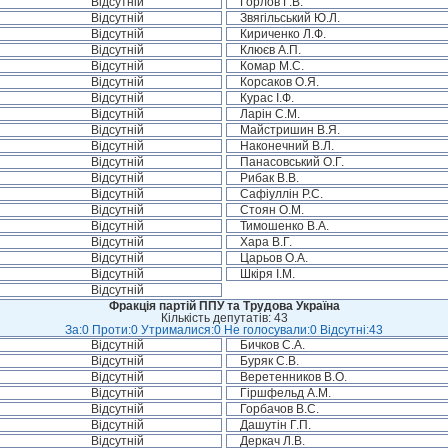
Відсутній
Горлов Г.В.
Відсутній
Звягільський Ю.Л.
Відсутній
Кириченко Л.Ф.
Відсутній
Клюєв А.П.
Відсутній
Комар М.С.
Відсутній
Корсаков О.Я.
Відсутній
Курас І.Ф.
Відсутній
Ларін С.М.
Відсутній
Майстришин В.Я.
Відсутній
Наконечний В.Л.
Відсутній
Панасовський О.Г.
Відсутній
Рибак В.В.
Відсутній
Сафіуллін Р.С.
Відсутній
Стоян О.М.
Відсутній
Тимошенко В.А.
Відсутній
Хара В.Г.
Відсутній
Царьов О.А.
Відсутній
Шкіря І.М.
Відсутній
Фракція партій ППУ та Трудова Україна
Кількість депутатів: 43
За:0 Проти:0 Утрималися:0 Не голосували:0 Відсутні:43
Відсутній
Бичков С.А.
Відсутній
Буряк С.В.
Відсутній
Веретенников В.О.
Відсутній
Гіршфельд А.М.
Відсутній
Горбачов В.С.
Відсутній
Дашутін Г.П.
Відсутній
Деркач Л.В.