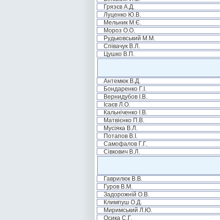
Грязєв А.Д.
Луценко Ю.В.
Мельник М.Є.
Мороз О.О.
Рудьковський М.М.
Співачук В.Л.
Цушко В.П.
Антемюк В.Д.
Бондаренко Г.І.
Вернидубов І.В.
Ісаєв Л.О.
Кальніченко І.В.
Матвієнко П.В.
Мусіяка В.Л.
Потапов В.І.
Самофалов Г.Г.
Сівкович В.Л.
Гаврилюк В.В.
Гуров В.М.
Задорожній О.В.
Климпуш О.Д.
Миримський Л.Ю.
Осика С.Г.