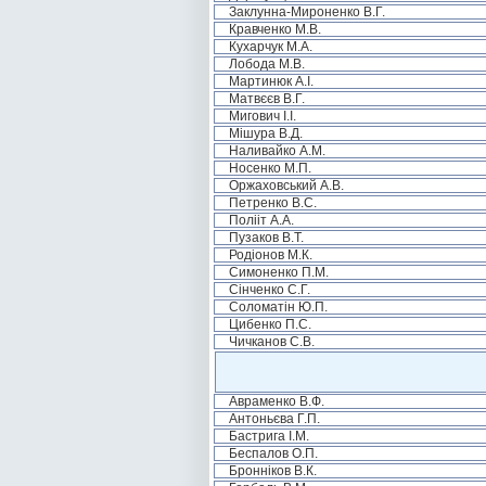
Заклунна-Мироненко В.Г.
Кравченко М.В.
Кухарчук М.А.
Лобода М.В.
Мартинюк А.І.
Матвєєв В.Г.
Мигович І.І.
Мішура В.Д.
Наливайко А.М.
Носенко М.П.
Оржаховський А.В.
Петренко В.С.
Полііт А.А.
Пузаков В.Т.
Родіонов М.К.
Симоненко П.М.
Сінченко С.Г.
Соломатін Ю.П.
Цибенко П.С.
Чичканов С.В.
Авраменко В.Ф.
Антоньєва Г.П.
Бастрига І.М.
Беспалов О.П.
Бронніков В.К.