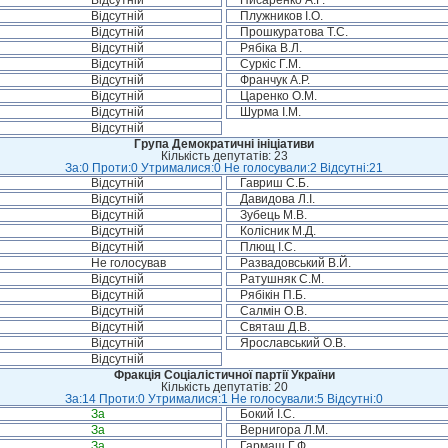
Відсутній
Писаренко А.Г.
Відсутній
Плужников І.О.
Відсутній
Прошкуратова Т.С.
Відсутній
Рябіка В.Л.
Відсутній
Суркіс Г.М.
Відсутній
Франчук А.Р.
Відсутній
Царенко О.М.
Відсутній
Шурма І.М.
Відсутній
Група Демократичні ініціативи
Кількість депутатів: 23
За:0 Проти:0 Утрималися:0 Не голосували:2 Відсутні:21
Відсутній
Гавриш С.Б.
Відсутній
Давидова Л.І.
Відсутній
Зубець М.В.
Відсутній
Колісник М.Д.
Відсутній
Плющ І.С.
Не голосував
Развадовський В.Й.
Відсутній
Ратушняк С.М.
Відсутній
Рябікін П.Б.
Відсутній
Салмін О.В.
Відсутній
Святаш Д.В.
Відсутній
Ярославський О.В.
Відсутній
Фракція Соціалістичної партії України
Кількість депутатів: 20
За:14 Проти:0 Утрималися:1 Не голосували:5 Відсутні:0
За
Бокий І.С.
За
Вернигора Л.М.
За
Гармаш Г.Ф.