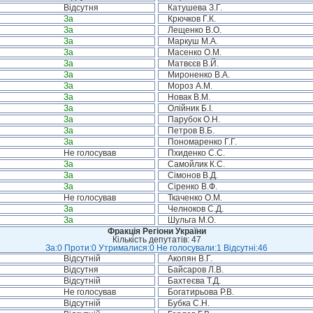
Відсутня
Катушева З.Г.
За
Крючков Г.К.
За
Лещенко В.О.
За
Маркуш М.А.
За
Масенко О.М.
За
Матвєєв В.Й.
За
Мироненко В.А.
За
Мороз А.М.
За
Новак В.М.
За
Олійник Б.І.
За
Парубок О.Н.
За
Петров В.Б.
За
Пономаренко Г.Г.
Не голосував
Пхиденко С.С.
За
Самойлик К.С.
За
Сімонов В.Д.
За
Сіренко В.Ф.
Не голосував
Ткаченко О.М.
За
Челноков С.Д.
За
Шульга М.О.
Фракція Регіони України
Кількість депутатів: 47
За:0 Проти:0 Утрималися:0 Не голосували:1 Відсутні:46
Відсутній
Акопян В.Г.
Відсутня
Байсаров Л.В.
Відсутній
Бахтеєва Т.Д.
Не голосував
Богатирьова Р.В.
Відсутній
Бубка С.Н.