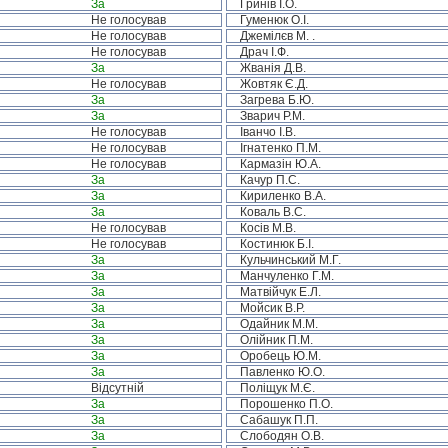
За
Гринів І.О.
Не голосував
Гуменюк О.І.
Не голосував
Джемілєв М. .
Не голосував
Драч І.Ф.
За
Жванія Д.В.
Не голосував
Жовтяк Є.Д.
За
Загрева Б.Ю.
За
Зварич Р.М.
Не голосував
Іванчо І.В.
Не голосував
Ігнатенко П.М.
Не голосував
Кармазін Ю.А.
За
Качур П.С.
За
Кириленко В.А.
За
Коваль В.С.
Не голосував
Косів М.В.
Не голосував
Костинюк Б.І.
За
Кульчинський М.Г.
За
Манчуленко Г.М.
За
Матвійчук Е.Л.
За
Мойсик В.Р.
За
Одайник М.М.
За
Олійник П.М.
За
Оробець Ю.М.
За
Павленко Ю.О.
Відсутній
Поліщук М.Є.
За
Порошенко П.О.
За
Сабашук П.П.
За
Слободян О.В.