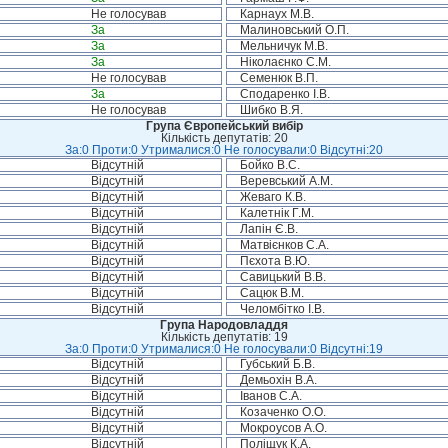
Не голосував
Карнаух М.В.
За
Малиновський О.П.
За
Мельничук М.В.
За
Ніколаєнко С.М.
Не голосував
Семенюк В.П.
За
Сподаренко І.В.
Не голосував
Шибко В.Я.
Група Європейський вибір
Кількість депутатів: 20
За:0 Проти:0 Утрималися:0 Не голосували:0 Відсутні:20
Відсутній
Бойко В.С.
Відсутній
Веревський А.М.
Відсутній
Жеваго К.В.
Відсутній
Калетнік Г.М.
Відсутній
Лапін Є.В.
Відсутній
Матвієнков С.А.
Відсутній
Пєхота В.Ю.
Відсутній
Савицький В.В.
Відсутній
Сацюк В.М.
Відсутній
Челомбітко І.В.
Група Народовладдя
Кількість депутатів: 19
За:0 Проти:0 Утрималися:0 Не голосували:0 Відсутні:19
Відсутній
Губський Б.В.
Відсутній
Демьохін В.А.
Відсутній
Іванов С.А.
Відсутній
Козаченко О.О.
Відсутній
Мокроусов А.О.
Відсутній
Поліщук К.А.