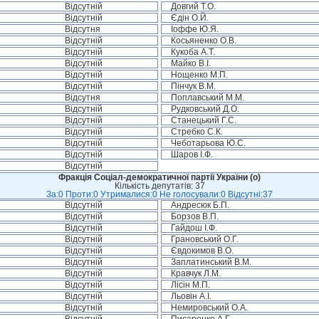
Відсутній
Довгий Т.О.
Відсутній
Єдін О.Й.
Відсутня
Іоффе Ю.Я.
Відсутній
Косьяненко О.В.
Відсутній
Кукоба А.Т.
Відсутній
Майко В.І.
Відсутній
Нощенко М.П.
Відсутній
Пінчук В.М.
Відсутня
Поплавський М.М.
Відсутній
Рудковський Д.О.
Відсутній
Станецький Г.С.
Відсутній
Стребко С.К.
Відсутній
Чеботарьова Ю.С.
Відсутній
Шаров І.Ф.
Відсутній
Фракція Соціал-демократичної партії України (о)
Кількість депутатів: 37
За:0 Проти:0 Утрималися:0 Не голосували:0 Відсутні:37
Відсутній
Андресюк Б.П.
Відсутній
Борзов В.П.
Відсутній
Гайдош І.Ф.
Відсутній
Грановський О.Г.
Відсутній
Євдокимов В.О.
Відсутній
Заплатинський В.М.
Відсутній
Кравчук Л.М.
Відсутній
Лісін М.П.
Відсутній
Льовін А.І.
Відсутній
Немировський О.А.