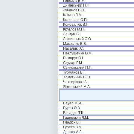
Горбаль В.М.
Димінський П.П.
Зубанов В.О.
Клімов Л.М.
Колоніарі О.П.
Коновалюк В.І.
Круглов М.П.
Ландик В.І.
Лєщинський О.О.
Макеєнко В.В.
Насалик І.С.
Пеклушенко О.М.
Римарук О.І.
Скудар Г.М.
Сулковський П.Г.
Турманов В.І.
Хомутиннік В.Ю.
Четверіков І.А.
Янковський М.А.
Бауер М.Й.
Буряк О.В.
Васадзе Т.Ш.
Гадяцький Л.М.
Гладкіх В.І.
Гуреєв В.М.
Деркач А.Л.