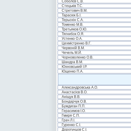
Соболєв С.В.
Стецьків Т.С.
Стретович В.М.
Тарасюк Б.І.
Терьохін С.А.
Томенко М.В.
Третьяков О.Ю.
Тягнибок О.Я.
Устенко О.А.
Цехмістренко В.Г.
Червоній В.М.
Чечель М.Й.
Чорноволенко О.В.
Шандра В.М.
Юхновський І.Р.
Ющенко П.А.
Александровська А.О.
Анастасієв В.О.
Аніщук В.В.
Бондарчук О.В.
Буждиган П.П.
Герасимов І.О.
Гмиря С.П.
Грач Л.І.
Гуренко С.І.
Дорогунцов С.І.