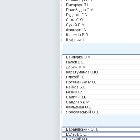
Нечипорук В.П.
Писарчук П.І.
Подобєдов С.М.
Руденко Г.Б.
Сігал Є.Я.
Сухий Я.М.
Франчук І.А.
Шепетін В.Л.
Шуфрич Н.І.
Бандурка О.М.
Галієв Е.Е.
Добкін М.М.
Каратуманов О.Ю.
Плохой І.І.
Потебенько М.О.
Райков Б.С.
Резнік І.Й.
Салигін В.В.
Сандлер Д.М.
Фельдман О.Б.
Ярославський О.В.
Баранівський О.П.
Бульба С.С.
Вінський Й.В.