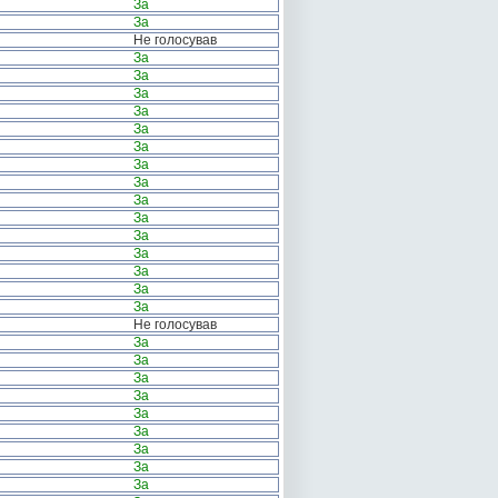
За
За
Не голосував
За
За
За
За
За
За
За
За
За
За
За
За
За
За
За
Не голосував
За
За
За
За
За
За
За
За
За