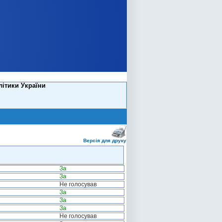
літики України
Версія для друку
За
За
Не голосував
За
За
За
Не голосував