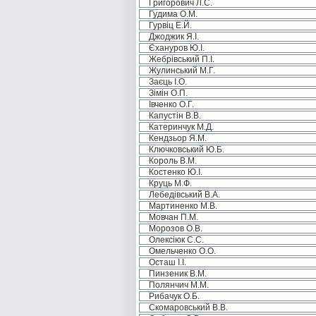
Григорович Л.С.
Гудима О.М.
Гурвіц Е.Й.
Джоджик Я.І.
Єхануров Ю.І.
Жебрівський П.І.
Жулинський М.Г.
Заєць І.О.
Зімін О.П.
Івченко О.Г.
Капустін В.В.
Катеринчук М.Д.
Кендзьор Я.М.
Ключковський Ю.Б.
Король В.М.
Костенко Ю.І.
Круць М.Ф.
Лебедівський В.А.
Мартиненко М.В.
Мовчан П.М.
Морозов О.В.
Олексіюк С.С.
Омельченко О.О.
Осташ І.І.
Пинзеник В.М.
Полянчич М.М.
Рибачук О.Б.
Скомаровський В.В.