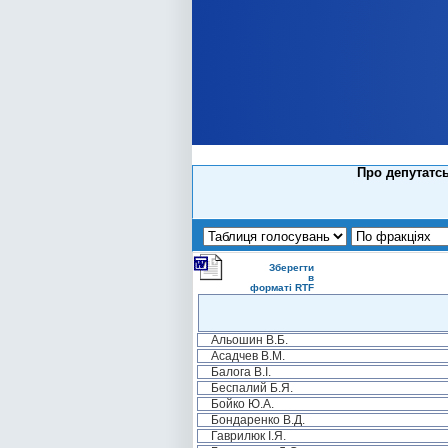
Про депутатсь
Зберегти
в
форматі RTF
Альошин В.Б.
Асадчев В.М.
Балога В.І.
Беспалий Б.Я.
Бойко Ю.А.
Бондаренко В.Д.
Гаврилюк І.Я.