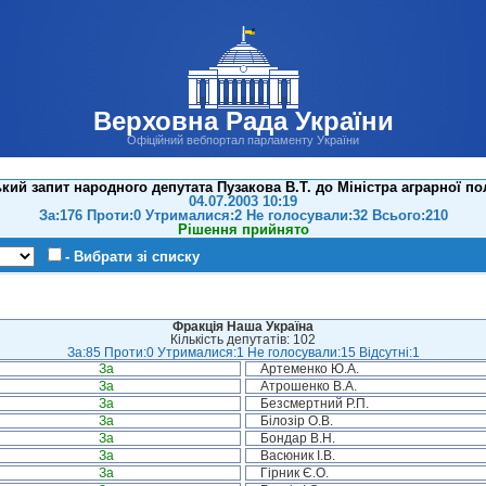
Верховна Рада України
Офіційний вебпортал парламенту України
кий запит народного депутата Пузакова В.Т. до Міністра аграрної по
04.07.2003 10:19
За:176 Проти:0 Утрималися:2 Не голосували:32 Всього:210
Рішення прийнято
- Вибрати зі списку
Фракція Наша Україна
Кількість депутатів: 102
За:85 Проти:0 Утрималися:1 Не голосували:15 Відсутні:1
За
Артеменко Ю.А.
За
Атрошенко В.А.
За
Безсмертний Р.П.
За
Білозір О.В.
За
Бондар В.Н.
За
Васюник І.В.
За
Гірник Є.О.