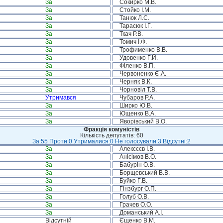
За
Сокирко М.В.
За
Стойко І.М.
За
Танюк Л.С.
За
Тарасюк І.Г.
За
Ткач Р.В.
За
Томич І.Ф.
За
Трофименко В.В.
За
Удовенко Г.Й.
За
Філенко В.П.
За
Червоненко Є.А.
За
Черняк В.К.
За
Чорновіл Т.В.
Утримався
Чубаров Р.А.
За
Ширко Ю.В.
За
Ющенко В.А.
За
Яворівський В.О.
Фракція комуністів
Кількість депутатів: 60
За:55 Проти:0 Утрималися:0 Не голосували:3 Відсутні:2
За
Алексєєв І.В.
За
Анісімов В.О.
За
Бабурін О.В.
За
Борщевський В.В.
За
Буйко Г.В.
За
Гінзбург О.П.
За
Голуб О.В.
За
Грачев О.О.
За
Доманський А.І.
Відсутній
Єщенко В.М.