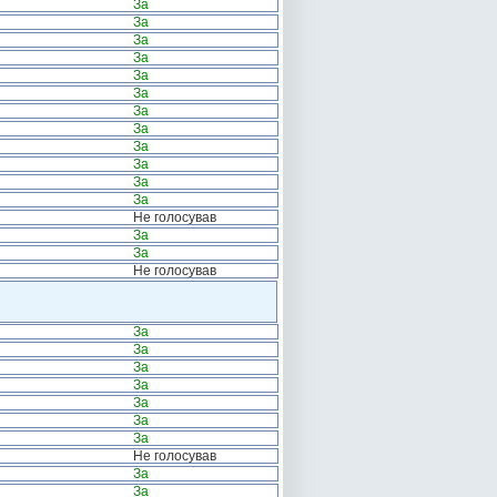
За
За
За
За
За
За
За
За
За
За
За
За
Не голосував
За
За
Не голосував
За
За
За
За
За
За
За
Не голосував
За
За