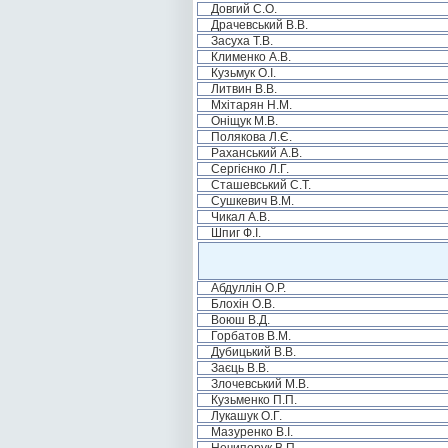
Довгий С.О.
Драчевський В.В.
Засуха Т.В.
Клименко А.В.
Кузьмук О.І.
Литвин В.В.
Мхітарян Н.М.
Оніщук М.В.
Полякова Л.Є.
Раханський А.В.
Сергієнко Л.Г.
Сташевський С.Т.
Сушкевич В.М.
Чикал А.В.
Шпиг Ф.І.
Абдуллін О.Р.
Блохін О.В.
Воюш В.Д.
Горбатов В.М.
Дубицький В.В.
Заєць В.В.
Злочевський М.В.
Кузьменко П.П.
Лукашук О.Г.
Мазуренко В.І.