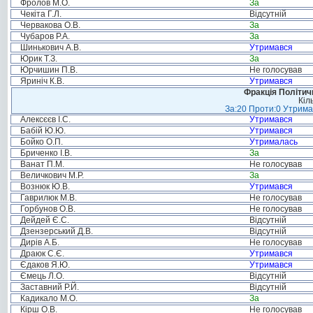
Фролов М.О.
За
Чекіта Г.Л.
Відсутній
Червакова О.В.
За
Чубаров Р.А.
За
Шинькович А.В.
Утримався
Юрик Т.З.
За
Юрчишин П.В.
Не голосував
Яриніч К.В.
Утримався
Фракція Політи
Кіл
За:20 Проти:0 Утримал
Алексєєв І.С.
Утримався
Бабій Ю.Ю.
Утримався
Бойко О.П.
Утрималась
Бриченко І.В.
За
Ванат П.М.
Не голосував
Величкович М.Р.
За
Вознюк Ю.В.
Утримався
Гаврилюк М.В.
Не голосував
Горбунов О.В.
Не голосував
Дейдей Є.С.
Відсутній
Дзензерський Д.В.
Відсутній
Дирів А.Б.
Не голосував
Драюк С.Є.
Утримався
Єдаков Я.Ю.
Утримався
Ємець Л.О.
Відсутній
Заставний Р.Й.
Відсутній
Кадикало М.О.
За
Кірш О.В.
Не голосував