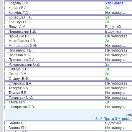
Кодола О.М.
Утримався
Корчик В.А.
За
Кремінь Т.Д.
Не голосував
Кривошея Г.Г.
За
Ксенжук О.С.
За
Левус А.М.
Відсутній
Логвинський Г.В.
Відсутній
Лунченко В.В.
Не голосував
Матейченко К.В.
За
Мепарішвілі Х.Н.
Не голосував
Пинзеник П.В.
Не голосував
Поляков М.А.
Не голосував
Присяжнюк О.А.
Не голосував
Романовський О.В.
За
Савчук Ю.П.
За
Соляр В.М.
За
Сташук В.Ф.
За
Сторожук Д.А.
Не голосував
Тетерук А.А.
Не голосував
Тимчук Д.Б.
Не голосував
Фаєрмарк С.О.
Не голосував
Хміль М.М.
За
Шкварилюк В.В.
Не голосував
Кіл
За:5 Проти:0 Утримал
Балога В.І.
Відсутній
Балога П.І.
Не голосував