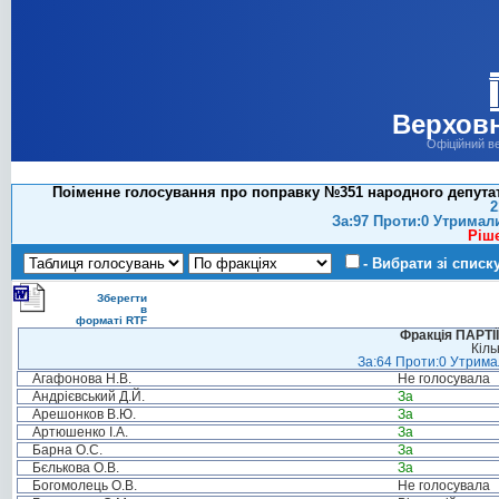
Верховн
Офіційний в
Поіменне голосування про поправку №351 народного депутат
2
За:97 Проти:0 Утримал
Ріш
- Вибрати зі списк
Зберегти
в
форматі RTF
Фракція ПАРТ
Кіль
За:64 Проти:0 Утримал
Агафонова Н.В.
Не голосувала
Андрієвський Д.Й.
За
Арешонков В.Ю.
За
Артюшенко І.А.
За
Барна О.С.
За
Бєлькова О.В.
За
Богомолець О.В.
Не голосувала