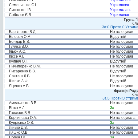
Романова А.А.
Утрималась
Семенченко С.І.
Утримався
Сисоєнко І.В.
Утрималась
Соболєв Є.В.
Утримався
Група "
Кіл
За:0 Проти:0 Утрима
Барвіненко В.Д.
Не голосував
Біловол О.М.
Відсутній
Бондар В.В.
Не голосував
Гуляєв В.О.
Не голосував
Ільюк А.О.
Не голосував
Кіссе А.І.
Не голосував
Кулініч О.І.
Відсутній
Ничипоренко В.М.
Не голосував
Писаренко В.В.
Відсутній
Святаш Д.В.
Не голосував
Шипко А.Ф.
Відсутній
Яценко А.В.
Не голосував
Фракція Ради
Кіл
За:6 Проти:0 Утрима
Амельченко В.В.
Не голосував
Вітко А.Л.
За
Галасюк В.В.
Не голосував
Корчинська О.А.
Не голосувала
Купрієнко О.В.
За
Лінько Д.В.
Не голосував
Ляшко О.В.
Не голосував
Попов І.В.
За