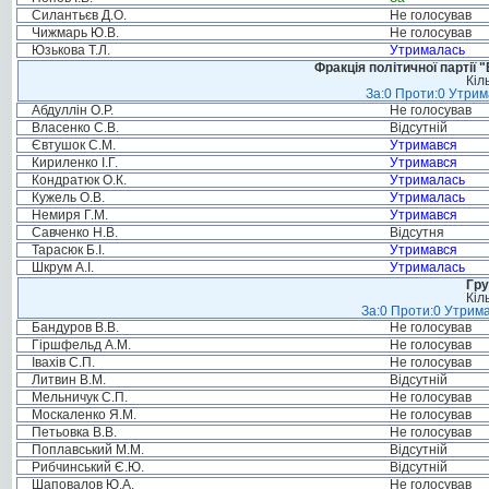
Силантьєв Д.О.
Не голосував
Чижмарь Ю.В.
Не голосував
Юзькова Т.Л.
Утрималась
Фракція політичної партії
Кіл
За:0 Проти:0 Утрим
Абдуллін О.Р.
Не голосував
Власенко С.В.
Відсутній
Євтушок С.М.
Утримався
Кириленко І.Г.
Утримався
Кондратюк О.К.
Утрималась
Кужель О.В.
Утрималась
Немиря Г.М.
Утримався
Савченко Н.В.
Відсутня
Тарасюк Б.І.
Утримався
Шкрум А.І.
Утрималась
Гру
Кіл
За:0 Проти:0 Утрима
Бандуров В.В.
Не голосував
Гіршфельд А.М.
Не голосував
Івахів С.П.
Не голосував
Литвин В.М.
Відсутній
Мельничук С.П.
Не голосував
Москаленко Я.М.
Не голосував
Петьовка В.В.
Не голосував
Поплавський М.М.
Відсутній
Рибчинський Є.Ю.
Відсутній
Шаповалов Ю.А.
Не голосував