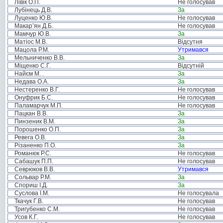
Лівік О.П.
Не голосував
Лубінець Д.В.
За
Луценко Ю.В.
Не голосував
Макар’ян Д.Б.
Не голосував
Мамчур Ю.В.
За
Матіос М.В.
Відсутня
Мацола Р.М.
Утримався
Мельниченко В.В.
За
Міщенко С.Г.
Відсутній
Найєм М. .
За
Недава О.А.
За
Нестеренко В.Г.
Не голосував
Онуфрик Б.С.
Не голосував
Паламарчук М.П.
Не голосував
Пацкан В.В.
За
Пинзеник В.М.
За
Порошенко О.П.
За
Ревега О.В.
За
Різаненко П.О.
За
Романюк Р.С.
Не голосував
Сабашук П.П.
Не голосував
Севрюков В.В.
Утримався
Сольвар Р.М.
За
Спориш І.Д.
За
Суслова І.М.
Не голосувала
Ткачук Г.В.
Не голосував
Тригубенко С.М.
Не голосував
Усов К.Г.
Не голосував