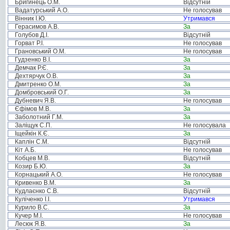
Бригинець О.М.
Відсутній
Вадатурський А.О.
Не голосував
Вінник І.Ю.
Утримався
Герасимов А.В.
За
Голубов Д.І.
Відсутній
Горват Р.І.
Не голосував
Грановський О.М.
Не голосував
Гудзенко В.І.
За
Демчак Р.Є.
За
Дехтярчук О.В.
За
Дмитренко О.М.
За
Домбровський О.Г.
За
Дубневич Я.В.
Не голосував
Єфімов М.В.
За
Заболотний Г.М.
За
Заліщук С.П.
Не голосувала
Іщейкін К.Є.
За
Каплін С.М.
Відсутній
Кіт А.Б.
Не голосував
Кобцев М.В.
Відсутній
Козир Б.Ю.
За
Корнацький А.О.
Не голосував
Кривенко В.М.
За
Кудлаєнко С.В.
Відсутній
Куліченко І.І.
Утримався
Курило В.С.
За
Кучер М.І.
Не голосував
Лесюк Я.В.
За