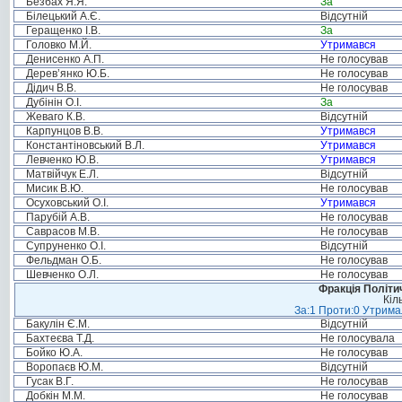
Безбах Я.Я.
За
Білецький А.Є.
Відсутній
Геращенко І.В.
За
Головко М.Й.
Утримався
Денисенко А.П.
Не голосував
Дерев’янко Ю.Б.
Не голосував
Дідич В.В.
Не голосував
Дубінін О.І.
За
Жеваго К.В.
Відсутній
Карпунцов В.В.
Утримався
Константіновський В.Л.
Утримався
Левченко Ю.В.
Утримався
Матвійчук Е.Л.
Відсутній
Мисик В.Ю.
Не голосував
Осуховський О.І.
Утримався
Парубій А.В.
Не голосував
Саврасов М.В.
Не голосував
Супруненко О.І.
Відсутній
Фельдман О.Б.
Не голосував
Шевченко О.Л.
Не голосував
Фракція Політич
Кіл
За:1 Проти:0 Утримал
Бакулін Є.М.
Відсутній
Бахтеєва Т.Д.
Не голосувала
Бойко Ю.А.
Не голосував
Воропаєв Ю.М.
Відсутній
Гусак В.Г.
Не голосував
Добкін М.М.
Не голосував