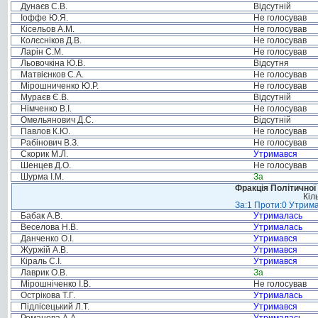
Дунаєв С.В.
Відсутній
Іоффе Ю.Я.
Не голосував
Кісельов А.М.
Не голосував
Колєсніков Д.В.
Не голосував
Ларін С.М.
Не голосував
Льовочкіна Ю.В.
Відсутня
Матвієнков С.А.
Не голосував
Мірошниченко Ю.Р.
Не голосував
Мураєв Є.В.
Відсутній
Німченко В.І.
Не голосував
Омельянович Д.С.
Відсутній
Павлов К.Ю.
Не голосував
Рабінович В.З.
Не голосував
Скорик М.Л.
Утримався
Шенцев Д.О.
Не голосував
Шурма І.М.
За
Фракція Політичної
Кіл
За:1 Проти:0 Утрима
Бабак А.В.
Утрималась
Веселова Н.В.
Утрималась
Данченко О.І.
Утримався
Журжій А.В.
Утримався
Кіраль С.І.
Утримався
Лаврик О.В.
За
Мірошніченко І.В.
Не голосував
Острікова Т.Г.
Утрималась
Підлісецький Л.Т.
Утримався