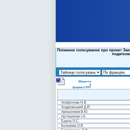
Поіменне голосування про проект Зак
податкови
Зберегти
в
форматі RTF
Агафонова Н.В.
Андрієвський Д.Й.
Арешонков В.Ю.
Артюшенко І.А.
Барна О.С.
Бєлькова О.В.