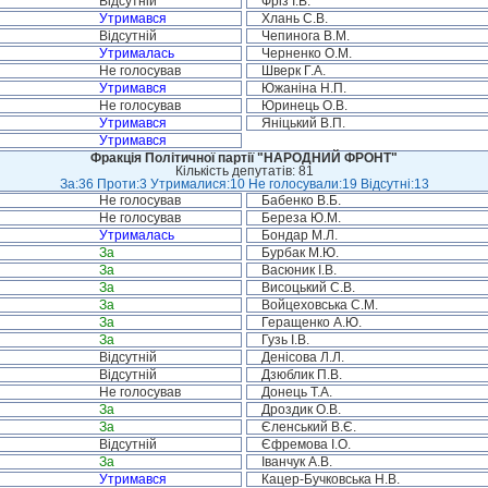
Відсутній
Фріз І.В.
Утримався
Хлань С.В.
Відсутній
Чепинога В.М.
Утрималась
Черненко О.М.
Не голосував
Шверк Г.А.
Утримався
Южаніна Н.П.
Не голосував
Юринець О.В.
Утримався
Яніцький В.П.
Утримався
Фракція Політичної партії "НАРОДНИЙ ФРОНТ"
Кількість депутатів: 81
За:36 Проти:3 Утрималися:10 Не голосували:19 Відсутні:13
Не голосував
Бабенко В.Б.
Не голосував
Береза Ю.М.
Утрималась
Бондар М.Л.
За
Бурбак М.Ю.
За
Васюник І.В.
За
Висоцький С.В.
За
Войцеховська С.М.
За
Геращенко А.Ю.
За
Гузь І.В.
Відсутній
Денісова Л.Л.
Відсутній
Дзюблик П.В.
Не голосував
Донець Т.А.
За
Дроздик О.В.
За
Єленський В.Є.
Відсутній
Єфремова І.О.
За
Іванчук А.В.
Утримався
Кацер-Бучковська Н.В.