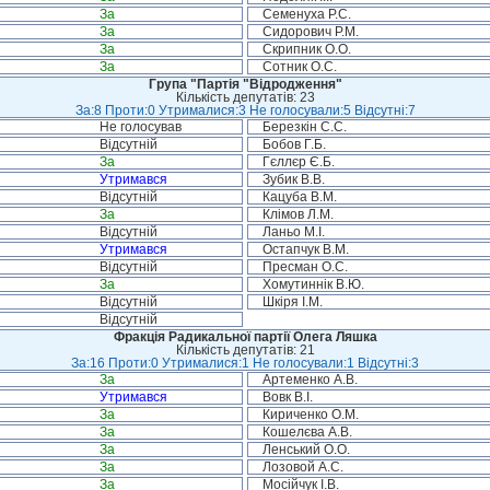
За
Семенуха Р.С.
За
Сидорович Р.М.
За
Скрипник О.О.
За
Сотник О.С.
Група "Партія "Відродження"
Кількість депутатів: 23
За:8 Проти:0 Утрималися:3 Не голосували:5 Відсутні:7
Не голосував
Березкін С.С.
Відсутній
Бобов Г.Б.
За
Гєллєр Є.Б.
Утримався
Зубик В.В.
Відсутній
Кацуба В.М.
За
Клімов Л.М.
Відсутній
Ланьо М.І.
Утримався
Остапчук В.М.
Відсутній
Пресман О.С.
За
Хомутиннік В.Ю.
Відсутній
Шкіря І.М.
Відсутній
Фракція Радикальної партії Олега Ляшка
Кількість депутатів: 21
За:16 Проти:0 Утрималися:1 Не голосували:1 Відсутні:3
За
Артеменко А.В.
Утримався
Вовк В.І.
За
Кириченко О.М.
За
Кошелєва А.В.
За
Ленський О.О.
За
Лозовой А.С.
За
Мосійчук І.В.