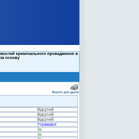
ливостей кримінального провадження в
 за основу
Версія для друку
Відсутній
Відсутній
Відсутній
Утримався
За
За