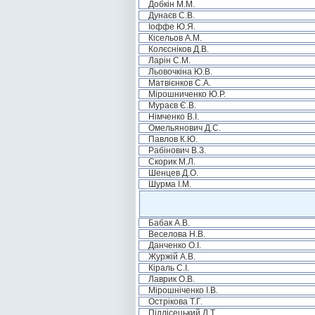
Добкін М.М.
Дунаєв С.В.
Іоффе Ю.Я.
Кісельов А.М.
Колєсніков Д.В.
Ларін С.М.
Льовочкіна Ю.В.
Матвієнков С.А.
Мірошниченко Ю.Р.
Мураєв Є.В.
Німченко В.І.
Омельянович Д.С.
Павлов К.Ю.
Рабінович В.З.
Скорик М.Л.
Шенцев Д.О.
Шурма І.М.
Бабак А.В.
Веселова Н.В.
Данченко О.І.
Журжій А.В.
Кіраль С.І.
Лаврик О.В.
Мірошніченко І.В.
Острікова Т.Г.
Підлісецький Л.Т.