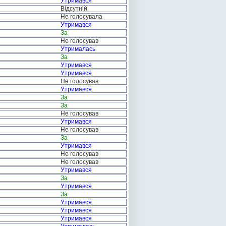
Утримався
Відсутній
Не голосувала
Утримався
За
Не голосував
Утрималась
За
Утримався
Утримався
Не голосував
Утримався
За
За
Не голосував
Утримався
Не голосував
За
Утримався
Не голосував
Не голосував
Утримався
За
Утримався
За
Утримався
Утримався
Утримався