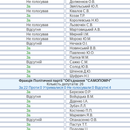
Не голосував
Долженков О.В.
За
Звягільський Ю.Л.
Не голосував
Ківалов С.В.
За
Козак Т.Р.
За
Королевська Н.Ю.
Не голосував
Льовочкін С.В.
Відсутня
Мартовицький А.В.
Не голосував
Мирний І.М.
Не голосував
Мороко Ю.М.
Відсутній
Нечаєв О.І.
За
Новинський В.В.
За
Павленко Ю.О.
За
Папієв М.М.
Відсутній
Сажко С.М.
За
Солод Ю.В.
За
Шпенов Д.Ю.
За
Шуфрич Н.І.
Фракція Політичної партії "Об’єднання "САМОПОМІЧ"
Кількість депутатів: 26
За:22 Проти:0 Утрималися:0 Не голосували:0 Відсутні:4
За
Березюк О.Р.
Відсутня
Войціцька В.М.
За
Діденко І.А.
За
Зубач Л.Л.
За
Костенко П.П.
За
Маркевич Я.В.
Відсутній
Опанасенко О.В.
За
Пастух Т.Т.
За
Подоляк І.І.