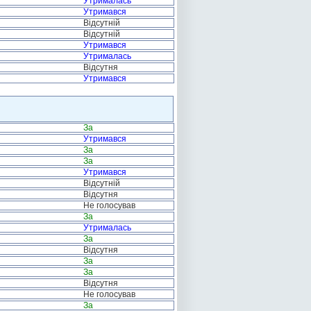
Утрималась
Утримався
Відсутній
Відсутній
Утримався
Утрималась
Відсутня
Утримався
За
Утримався
За
За
Утримався
Відсутній
Відсутня
Не голосував
За
Утрималась
За
Відсутня
За
За
Відсутня
Не голосував
За