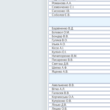
Романова А.А.
Семенченко С.І.
Сисоєнко І.В.
Соболєв Є.В.
Барвіненко В.Д.
Біловол О.М.
Бондар В.В.
Гуляєв В.О.
Ільюк А.О.
Кіссе А.І.
Кулініч О.І.
Ничипоренко В.М.
Писаренко В.В.
Святаш Д.В.
Шипко А.Ф.
Яценко А.В.
Амельченко В.В.
Вітко А.Л.
Галасюк В.В.
Корчинська О.А.
Купрієнко О.В.
Лінько Д.В.
Ляшко О.В.