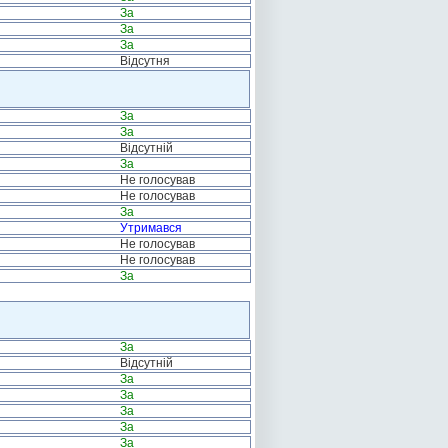
За
За
За
Відсутня
За
За
Відсутній
За
Не голосував
Не голосував
За
Утримався
Не голосував
Не голосував
За
За
Відсутній
За
За
За
За
За