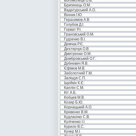
Богомолець О.В.
Бригинець О.М.
Вадатурський А.О.
Вінник І.Ю.
Герасимов А.В.
Голубов Д.І.
Горват Р.І.
Грановський О.М.
Гудзенко В.І.
Демчак Р.Є.
Дехтярчук О.В.
Дмитренко О.М.
Домбровський О.Г.
Дубневич Я.В.
Єфімов М.В.
Заболотний Г.М.
Заліщук С.П.
Іщейкін К.Є.
Каплін С.М.
Кіт А.Б.
Кобцев М.В.
Козир Б.Ю.
Корнацький А.О.
Кривенко В.М.
Кудлаєнко С.В.
Куліченко І.І.
Курило В.С.
Кучер М.І.