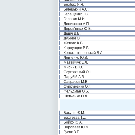
Безбах Я.Я.
Білецький А.Є.
Геращенко І.В.
Головко М.Й.
Денисенко А.П.
Дерев’янко Ю.Б.
Дідич В.В.
Дубінін О.І.
Жеваго К.В.
Карпунцов В.В.
Константіновський В.Л.
Левченко Ю.В.
Матвійчук Е.Л.
Мисик В.Ю.
Осуховський О.І.
Парубій А.В.
Саврасов М.В.
Супруненко О.І.
Фельдман О.Б.
Шевченко О.Л.
Бакулін Є.М.
Бахтеєва Т.Д.
Бойко Ю.А.
Воропаєв Ю.М.
Гусак В.Г.