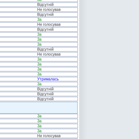
Відсутній
Не голосував
Відсутній
За
Не голосував
Відсутній
За
За
За
Відсутній
Не голосував
За
За
За
За
Утрималась
За
Відсутній
Відсутній
Відсутній
За
За
За
За
Не голосував