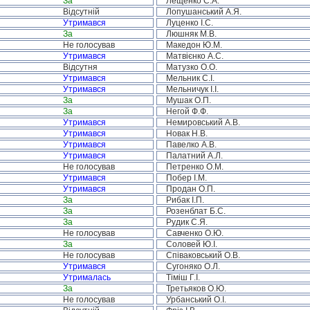
За
Лещенко С.А.
Відсутній
Лопушанський А.Я.
Утримався
Луценко І.С.
За
Люшняк М.В.
Не голосував
Македон Ю.М.
Утримався
Матвієнко А.С.
Відсутня
Матузко О.О.
Утримався
Мельник С.І.
Утримався
Мельничук І.І.
За
Мушак О.П.
За
Негой Ф.Ф.
Утримався
Немировський А.В.
Утримався
Новак Н.В.
Утримався
Павелко А.В.
Утримався
Палатний А.Л.
Не голосував
Петренко О.М.
Утримався
Побер І.М.
Утримався
Продан О.П.
За
Рибак І.П.
За
Розенблат Б.С.
За
Рудик С.Я.
Не голосував
Савченко О.Ю.
За
Соловей Ю.І.
Не голосував
Співаковський О.В.
Утримався
Сугоняко О.Л.
Утрималась
Тіміш Г.І.
За
Третьяков О.Ю.
Не голосував
Урбанський О.І.