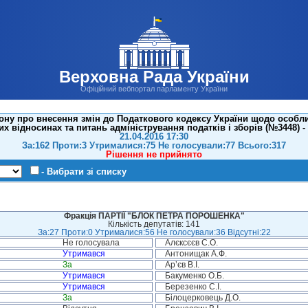
Верховна Рада України
Офіційний вебпортал парламенту України
ону про внесення змін до Податкового кодексу України щодо особ
х відносинах та питань адміністрування податків і зборів (№3448) -
21.04.2016 17:30
За:162 Проти:3 Утрималися:75 Не голосували:77 Всього:317
Рішення не прийнято
- Вибрати зі списку
Фракція ПАРТІЇ "БЛОК ПЕТРА ПОРОШЕНКА"
Кількість депутатів: 141
За:27 Проти:0 Утрималися:56 Не голосували:36 Відсутні:22
Не голосувала
Алєксєєв С.О.
Утримався
Антонищак А.Ф.
За
Ар’єв В.І.
Утримався
Бакуменко О.Б.
Утримався
Березенко С.І.
За
Білоцерковець Д.О.