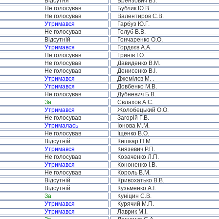
Відсутня
Брензович В.І.
Не голосував
Бублик Ю.В.
Не голосував
Валентиров С.В.
Утримався
Гарбуз Ю.Г.
Не голосував
Голуб В.В.
Відсутній
Гончаренко О.О.
Утримався
Гордєєв А.А.
Не голосував
Гринів І.О.
Не голосував
Давиденко В.М.
Не голосував
Денисенко В.І.
Утримався
Джемілєв М. .
Утримався
Довбенко М.В.
Не голосував
Дубневич Б.В.
За
Євлахов А.С.
Утримався
Жолобецький О.О.
Не голосував
Загорій Г.В.
Утрималась
Іонова М.М.
Не голосував
Іщенко В.О.
Відсутній
Кишкар П.М.
Утримався
Князевич Р.П.
Не голосував
Козаченко Л.П.
Утримався
Кононенко І.В.
Не голосував
Король В.М.
Відсутній
Кривохатько В.В.
Відсутній
Кузьменко А.І.
За
Куніцин С.В.
Утримався
Курячий М.П.
Утримався
Лаврик М.І.