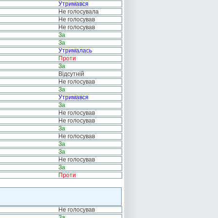
Утримався
Не голосувала
Не голосував
Не голосував
За
За
Утрималась
Проти
За
Відсутній
Не голосував
За
Утримався
За
Не голосував
Не голосував
За
Не голосував
За
За
Не голосував
За
Проти
Не голосував
За