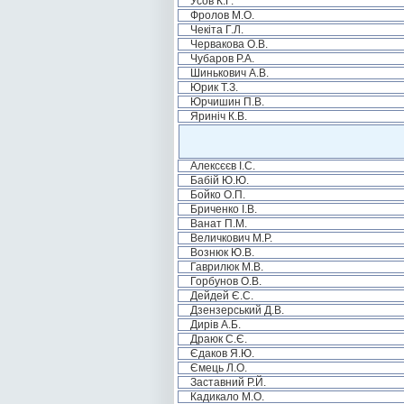
Усов К.Г.
Фролов М.О.
Чекіта Г.Л.
Червакова О.В.
Чубаров Р.А.
Шинькович А.В.
Юрик Т.З.
Юрчишин П.В.
Яриніч К.В.
Алексєєв І.С.
Бабій Ю.Ю.
Бойко О.П.
Бриченко І.В.
Ванат П.М.
Величкович М.Р.
Вознюк Ю.В.
Гаврилюк М.В.
Горбунов О.В.
Дейдей Є.С.
Дзензерський Д.В.
Дирів А.Б.
Драюк С.Є.
Єдаков Я.Ю.
Ємець Л.О.
Заставний Р.Й.
Кадикало М.О.