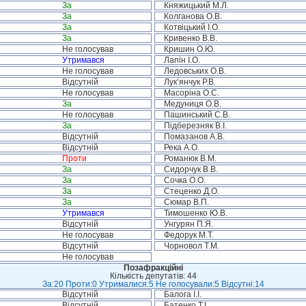
За
Княжицький М.Л.
За
Колганова О.В.
За
Котвіцький І.О.
За
Кривенко В.В.
Не голосував
Кришин О.Ю.
Утримався
Лапін І.О.
Не голосував
Ледовських О.В.
Відсутній
Лук’янчук Р.В.
Не голосував
Масоріна О.С.
За
Медуниця О.В.
Не голосував
Пашинський С.В.
За
Підберезняк В.І.
Відсутній
Помазанов А.В.
Відсутній
Река А.О.
Проти
Романюк В.М.
За
Сидорчук В.В.
За
Сочка О.О.
За
Стеценко Д.О.
За
Сюмар В.П.
Утримався
Тимошенко Ю.В.
Відсутній
Унгурян П.Я.
Не голосував
Федорук М.Т.
Відсутній
Чорновол Т.М.
Не голосував
Позафракційні
Кількість депутатів: 44
За:20 Проти:0 Утрималися:5 Не голосували:5 Відсутні:14
Відсутній
Балога І.І.
Відсутній
Батенко Т.І.