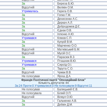
За
Береза Б.Ю.
Відсутній
Велікін О.М.
Утрималась
Герега О.В.
За
Гопко Г.М.
За
Денисенко А.С.
За
Деркач А.Л.
За
Добродомов Д.Є.
За
Єднак О.В.
Відсутній
Іллєнко А.Ю.
Утримався
Клюєв С.П.
За
Купрій В.М.
За
Марченко О.О.
Відсутній
Матківський Б.М.
Відсутній
Мусій О.С.
За
Парасюк В.З.
Утримався
Пташник В.Ю.
Утримався
Сироїд О.І.
За
Тарута С.О.
Відсутній
Чумак В.В.
Не голосував
Ярош Д.А.
Фракція Політичної партії "Опозиційний блок"
Кількість депутатів: 44
За:24 Проти:0 Утрималися:0 Не голосували:9 Відсутні:11
Не голосував
Балицький Є.В.
Не голосувала
Білий О.П.
Відсутній
Вілкул О.Ю.
За
Гальченко А.В.
За
Добкін Д.М.