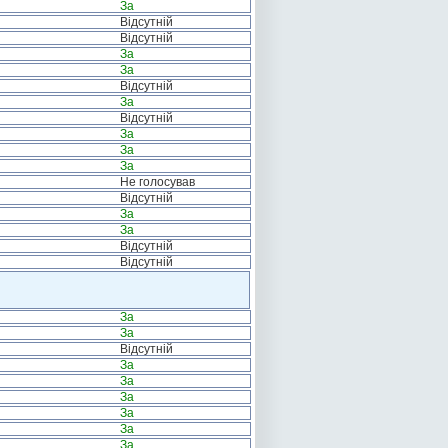
За
Відсутній
Відсутній
За
За
Відсутній
За
Відсутній
За
За
За
Не голосував
Відсутній
За
За
Відсутній
Відсутній
За
За
Відсутній
За
За
За
За
За
За