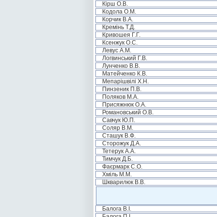
Кірш О.В.
Кодола О.М.
Корчик В.А.
Кремінь Т.Д.
Кривошея Г.Г.
Ксенжук О.С.
Левус А.М.
Логвинський Г.В.
Лунченко В.В.
Матейченко К.В.
Мепарішвілі Х.Н.
Пинзеник П.В.
Поляков М.А.
Присяжнюк О.А.
Романовський О.В.
Савчук Ю.П.
Соляр В.М.
Сташук В.Ф.
Сторожук Д.А.
Тетерук А.А.
Тимчук Д.Б.
Фаєрмарк С.О.
Хміль М.М.
Шкварилюк В.В.
Балога В.І.
Балога П.І.