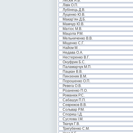
Лесюк Я.В.
Лівік О.П.
Лубінець Д.В.
Луценко Ю.В.
Макар’ян Д.Б.
Мамчур Ю.В.
Матіос М.В.
Мацола Р.М.
Мельниченко В.В.
Міщенко С.Г.
Найєм М. .
Недава О.А.
Нестеренко В.Г.
Онуфрик Б.С.
Паламарчук М.П.
Пацкан В.В.
Пинзеник В.М.
Порошенко О.П.
Ревега О.В.
Різаненко П.О.
Романюк Р.С.
Сабашук П.П.
Севрюков В.В.
Сольвар Р.М.
Спориш І.Д.
Суслова І.М.
Ткачук Г.В.
Тригубенко С.М.