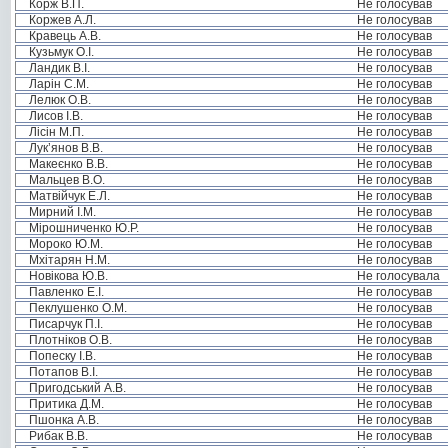
Корж В.П.
Не голосував
Коржев А.Л.
Не голосував
Кравець А.В.
Не голосував
Кузьмук О.І.
Не голосував
Ландик В.І.
Не голосував
Ларін С.М.
Не голосував
Лелюк О.В.
Не голосував
Лисов І.В.
Не голосував
Лісін М.П.
Не голосував
Лук’янов В.В.
Не голосував
Макеєнко В.В.
Не голосував
Мальцев В.О.
Не голосував
Матвійчук Е.Л.
Не голосував
Мирний І.М.
Не голосував
Мірошниченко Ю.Р.
Не голосував
Мороко Ю.М.
Не голосував
Мхітарян Н.М.
Не голосував
Новікова Ю.В.
Не голосувала
Павленко Е.І.
Не голосував
Пеклушенко О.М.
Не голосував
Писарчук П.І.
Не голосував
Плотніков О.В.
Не голосував
Попеску І.В.
Не голосував
Потапов В.І.
Не голосував
Пригодський А.В.
Не голосував
Притика Д.М.
Не голосував
Пшонка А.В.
Не голосував
Рибак В.В.
Не голосував