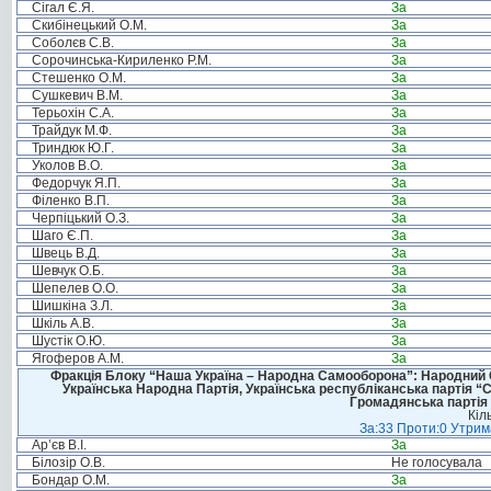
Сігал Є.Я.
За
Скибінецький О.М.
За
Соболєв С.В.
За
Сорочинська-Кириленко Р.М.
За
Стешенко О.М.
За
Сушкевич В.М.
За
Терьохін С.А.
За
Трайдук М.Ф.
За
Триндюк Ю.Г.
За
Уколов В.О.
За
Федорчук Я.П.
За
Філенко В.П.
За
Черпіцький О.З.
За
Шаго Є.П.
За
Швець В.Д.
За
Шевчук О.Б.
За
Шепелев О.О.
За
Шишкіна З.Л.
За
Шкіль А.В.
За
Шустік О.Ю.
За
Ягоферов А.М.
За
Фракція Блоку “Наша Україна – Народна Самооборона”: Народний Со
Українська Народна Партія, Українська республіканська партія “
Громадянська партія 
Кіл
За:33 Проти:0 Утрима
Ар’єв В.І.
За
Білозір О.В.
Не голосувала
Бондар О.М.
За