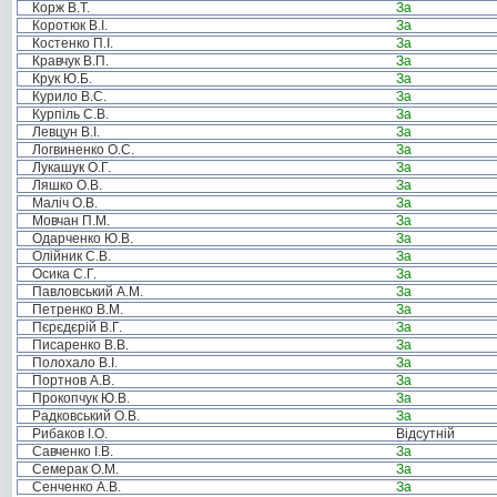
Корж В.Т.
За
Коротюк В.І.
За
Костенко П.І.
За
Кравчук В.П.
За
Крук Ю.Б.
За
Курило В.С.
За
Курпіль С.В.
За
Левцун В.І.
За
Логвиненко О.С.
За
Лукашук О.Г.
За
Ляшко О.В.
За
Маліч О.В.
За
Мовчан П.М.
За
Одарченко Ю.В.
За
Олійник С.В.
За
Осика С.Г.
За
Павловський А.М.
За
Петренко В.М.
За
Пєрєдєрій В.Г.
За
Писаренко В.В.
За
Полохало В.І.
За
Портнов А.В.
За
Прокопчук Ю.В.
За
Радковський О.В.
За
Рибаков І.О.
Відсутній
Савченко І.В.
За
Семерак О.М.
За
Сенченко А.В.
За