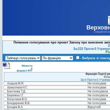
Верховн
Офіційний в
Поіменне голосування про проект Закону про внесення змін
2
За:232 Проти:0 Утрима
Рі
- Вибрати зі списк
Зберегти
в
форматі RTF
Фракція Партії р
Кіль
За:0 Проти:0 Утримал
Азаров М.Я.
Не голосував
Аркаллаєв Н.Г.
Не голосував
Бахтеєва Т.Д.
Не голосувала
Бережна І.Г.
Не голосувала
Богуслаєв В.О.
Не голосував
Бондаренко В.В.
Не голосував
Бондик В.А.
Відсутній