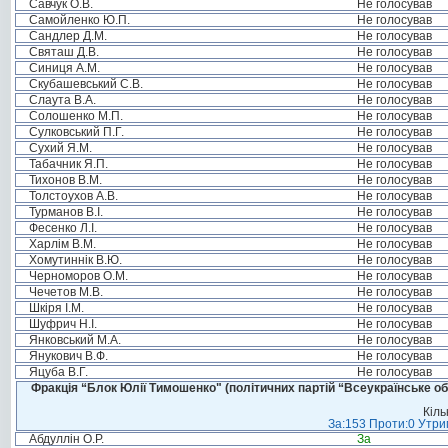
Савчук О.В.
Не голосував
Самойленко Ю.П.
Не голосував
Сандлер Д.М.
Не голосував
Святаш Д.В.
Не голосував
Синиця А.М.
Не голосував
Скубашевський С.В.
Не голосував
Слаута В.А.
Не голосував
Солошенко М.П.
Не голосував
Сулковський П.Г.
Не голосував
Сухий Я.М.
Не голосував
Табачник Я.П.
Не голосував
Тихонов В.М.
Не голосував
Толстоухов А.В.
Не голосував
Турманов В.І.
Не голосував
Фесенко Л.І.
Не голосував
Харлім В.М.
Не голосував
Хомутиннік В.Ю.
Не голосував
Черноморов О.М.
Не голосував
Чечетов М.В.
Не голосував
Шкіря І.М.
Не голосував
Шуфрич Н.І.
Не голосував
Янковський М.А.
Не голосував
Янукович В.Ф.
Не голосував
Яцуба В.Г.
Не голосував
Фракція “Блок Юлії Тимошенко" (політичних партій “Всеукраїнське об
Кіль
За:153 Проти:0 Утрим
Абдуллін О.Р.
За