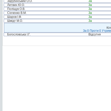
Зарубінський О.О.
За
Литвин Ю.О.
За
Поліщук О.В.
За
Сінченко В.М.
За
Шаров І.Ф.
За
Шмідт М.О.
За
Кіл
За:0 Проти:0 Утрим
Богословська І.Г.
Відсутня