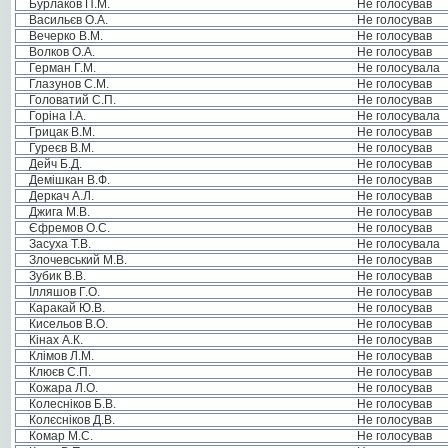
Бурлаков П.М.
Не голосував
Васильєв О.А.
Не голосував
Вечерко В.М.
Не голосував
Волков О.А.
Не голосував
Герман Г.М.
Не голосувала
Глазунов С.М.
Не голосував
Головатий С.П.
Не голосував
Горіна І.А.
Не голосувала
Грицак В.М.
Не голосував
Гуреєв В.М.
Не голосував
Дейч Б.Д.
Не голосував
Демішкан В.Ф.
Не голосував
Деркач А.Л.
Не голосував
Джига М.В.
Не голосував
Єфремов О.С.
Не голосував
Засуха Т.В.
Не голосувала
Злочевський М.В.
Не голосував
Зубик В.В.
Не голосував
Ілляшов Г.О.
Не голосував
Каракай Ю.В.
Не голосував
Кисельов В.О.
Не голосував
Кінах А.К.
Не голосував
Клімов Л.М.
Не голосував
Клюєв С.П.
Не голосував
Кожара Л.О.
Не голосував
Колесніков Б.В.
Не голосував
Колєсніков Д.В.
Не голосував
Комар М.С.
Не голосував