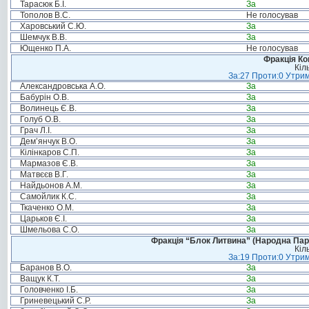
Тарасюк Б.І.
За
Тополов В.С.
Не голосував
Харовський С.Ю.
За
Шемчук В.В.
За
Ющенко П.А.
Не голосував
Фракція Ком
Кіл
За:27 Проти:0 Утрим
Александровська А.О.
За
Бабурін О.В.
За
Волинець Є.В.
За
Голуб О.В.
За
Грач Л.І.
За
Дем’янчук В.О.
За
Кілінкаров С.П.
За
Мармазов Є.В.
За
Матвєєв В.Г.
За
Найдьонов А.М.
За
Самойлик К.С.
За
Ткаченко О.М.
За
Царьков Є.І.
За
Шмельова С.О.
За
Фракція “Блок Литвина” (Народна Парті
Кіл
За:19 Проти:0 Утрим
Баранов В.О.
За
Ващук К.Т.
За
Головченко І.Б.
За
Гриневецький С.Р.
За