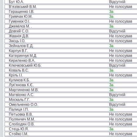
Бут Ю.А.
Відсутній
В’язівський В.М.
Не голосував
Геращенко І.В.
За
Гримчак Ю.М.
За
Гуменюк О.І.
Не голосував
Джемілєв М. .
За
Довгий С.О.
Відсутній
Жванія Д.В.
Не голосував
Заєць І.О.
Не голосував
Зейналов Е.Д.
За
Карпук В.Г.
Не голосував
Катеринчук М.Д.
Не голосував
Кириленко В.А.
Не голосував
Ключковський Ю.Б.
Відсутній
Коваль В.С.
За
Кріль І.І.
Не голосував
Куликов К.Б.
За
Лук’янова К.Є.
За
Мартиненко М.В.
За
Матвієнко А.С.
Відсутній
Москаль Г.Г.
За
Омельченко О.О.
Відсутній
Палиця І.П.
За
Петьовка В.В.
Не голосував
Полянчич М.М.
Не голосував
Слободян О.В.
Не голосував
Стець Ю.Я.
За
Стойко І.М.
Не голосував