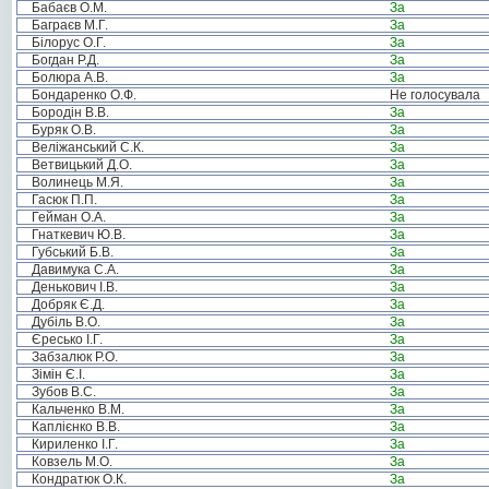
Бабаєв О.М.
За
Баграєв М.Г.
За
Білорус О.Г.
За
Богдан Р.Д.
За
Болюра А.В.
За
Бондаренко О.Ф.
Не голосувала
Бородін В.В.
За
Буряк О.В.
За
Веліжанський С.К.
За
Ветвицький Д.О.
За
Волинець М.Я.
За
Гасюк П.П.
За
Гейман О.А.
За
Гнаткевич Ю.В.
За
Губський Б.В.
За
Давимука С.А.
За
Денькович І.В.
За
Добряк Є.Д.
За
Дубіль В.О.
За
Єресько І.Г.
За
Забзалюк Р.О.
За
Зімін Є.І.
За
Зубов В.С.
За
Кальченко В.М.
За
Каплієнко В.В.
За
Кириленко І.Г.
За
Ковзель М.О.
За
Кондратюк О.К.
За