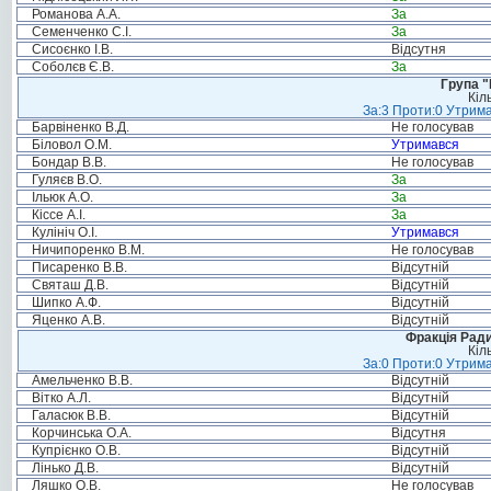
Романова А.А.
За
Семенченко С.І.
За
Сисоєнко І.В.
Відсутня
Соболєв Є.В.
За
Група "
Кіл
За:3 Проти:0 Утрима
Барвіненко В.Д.
Не голосував
Біловол О.М.
Утримався
Бондар В.В.
Не голосував
Гуляєв В.О.
За
Ільюк А.О.
За
Кіссе А.І.
За
Кулініч О.І.
Утримався
Ничипоренко В.М.
Не голосував
Писаренко В.В.
Відсутній
Святаш Д.В.
Відсутній
Шипко А.Ф.
Відсутній
Яценко А.В.
Відсутній
Фракція Ради
Кіл
За:0 Проти:0 Утрима
Амельченко В.В.
Відсутній
Вітко А.Л.
Відсутній
Галасюк В.В.
Відсутній
Корчинська О.А.
Відсутня
Купрієнко О.В.
Відсутній
Лінько Д.В.
Відсутній
Ляшко О.В.
Не голосував