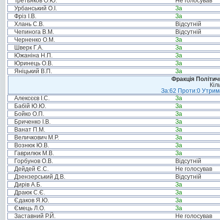
Третьяков О.Ю.
Не голосував
Урбанський О.І.
За
Фріз І.В.
За
Хлань С.В.
Відсутній
Чепинога В.М.
Відсутній
Черненко О.М.
За
Шверк Г.А.
За
Южаніна Н.П.
За
Юринець О.В.
За
Яніцький В.П.
За
Фракція Політи
Кіл
За:62 Проти:0 Утрима
Алексєєв І.С.
За
Бабій Ю.Ю.
За
Бойко О.П.
За
Бриченко І.В.
За
Ванат П.М.
За
Величкович М.Р.
За
Вознюк Ю.В.
За
Гаврилюк М.В.
За
Горбунов О.В.
Відсутній
Дейдей Є.С.
Не голосував
Дзензерський Д.В.
Відсутній
Дирів А.Б.
За
Драюк С.Є.
За
Єдаков Я.Ю.
За
Ємець Л.О.
За
Заставний Р.Й.
Не голосував