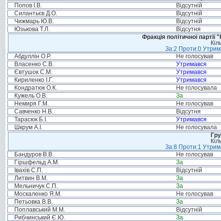
Попов І.В.
Відсутній
Силантьєв Д.О.
Відсутній
Чижмарь Ю.В.
Відсутній
Юзькова Т.Л.
Відсутня
Фракція політичної партії
Кіл
За:2 Проти:0 Утрим
Абдуллін О.Р.
Не голосував
Власенко С.В.
Утримався
Євтушок С.М.
Утримався
Кириленко І.Г.
Утримався
Кондратюк О.К.
Не голосувала
Кужель О.В.
За
Немиря Г.М.
Не голосував
Савченко Н.В.
Відсутня
Тарасюк Б.І.
Утримався
Шкрум А.І.
Не голосувала
Гру
Кіл
За:8 Проти:1 Утрим
Бандуров В.В.
Не голосував
Гіршфельд А.М.
За
Івахів С.П.
Відсутній
Литвин В.М.
За
Мельничук С.П.
За
Москаленко Я.М.
Не голосував
Петьовка В.В.
За
Поплавський М.М.
Відсутній
Рибчинський Є.Ю.
За