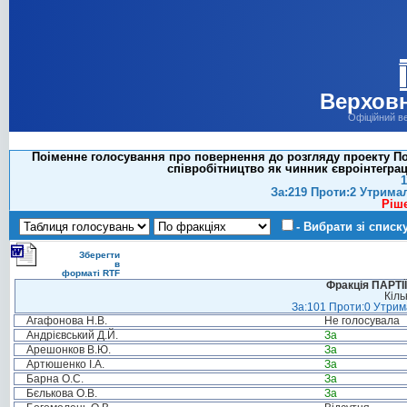
Верховн
Офіційний в
Поіменне голосування про повернення до розгляду проекту П
співробітництво як чинник євроінтеграц
1
За:219 Проти:2 Утрима
Ріш
- Вибрати зі списк
Зберегти
в
форматі RTF
Фракція ПАРТ
Кіль
За:101 Проти:0 Утрима
Агафонова Н.В.
Не голосувала
Андрієвський Д.Й.
За
Арешонков В.Ю.
За
Артюшенко І.А.
За
Барна О.С.
За
Бєлькова О.В.
За