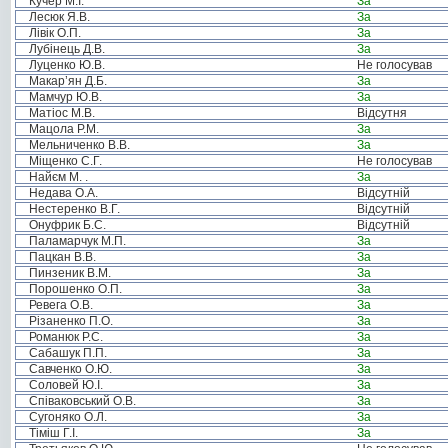
Кучер М.І.
За
Лесюк Я.В.
За
Лівік О.П.
За
Лубінець Д.В.
За
Луценко Ю.В.
Не голосував
Макар’ян Д.Б.
За
Мамчур Ю.В.
За
Матіос М.В.
Відсутня
Мацола Р.М.
За
Мельниченко В.В.
За
Міщенко С.Г.
Не голосував
Найєм М. .
За
Недава О.А.
Відсутній
Нестеренко В.Г.
Відсутній
Онуфрик Б.С.
Відсутній
Паламарчук М.П.
За
Пацкан В.В.
За
Пинзеник В.М.
За
Порошенко О.П.
За
Ревега О.В.
За
Різаненко П.О.
За
Романюк Р.С.
За
Сабашук П.П.
За
Савченко О.Ю.
За
Соловей Ю.І.
За
Співаковський О.В.
За
Сугоняко О.Л.
За
Тіміш Г.І.
За