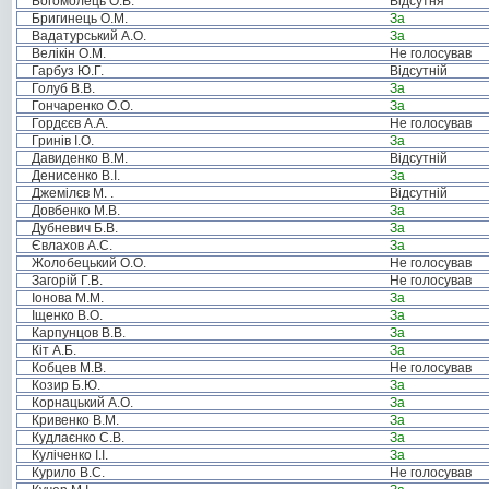
Богомолець О.В.
Відсутня
Бригинець О.М.
За
Вадатурський А.О.
За
Велікін О.М.
Не голосував
Гарбуз Ю.Г.
Відсутній
Голуб В.В.
За
Гончаренко О.О.
За
Гордєєв А.А.
Не голосував
Гринів І.О.
За
Давиденко В.М.
Відсутній
Денисенко В.І.
За
Джемілєв М. .
Відсутній
Довбенко М.В.
За
Дубневич Б.В.
За
Євлахов А.С.
За
Жолобецький О.О.
Не голосував
Загорій Г.В.
Не голосував
Іонова М.М.
За
Іщенко В.О.
За
Карпунцов В.В.
За
Кіт А.Б.
За
Кобцев М.В.
Не голосував
Козир Б.Ю.
За
Корнацький А.О.
За
Кривенко В.М.
За
Кудлаєнко С.В.
За
Куліченко І.І.
За
Курило В.С.
Не голосував