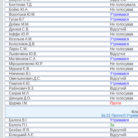
Бахтеєва Т.Д.
Не голосувала
Бойко Ю.А.
Не голосував
Воропаєв Ю.М.
Утримався
Гусак В.Г.
Утримався
Добкін М.М.
Не голосував
Дунаєв С.В.
Відсутній
Іоффе Ю.Я.
Не голосував
Кісельов А.М.
Утримався
Колєсніков Д.В.
Утримався
Ларін С.М.
Не голосував
Льовочкіна Ю.В.
Відсутня
Матвієнков С.А.
Утримався
Мірошниченко Ю.Р.
Не голосував
Мураєв Є.В.
Не голосував
Німченко В.І.
Утримався
Омельянович Д.С.
Відсутній
Павлов К.Ю.
Утримався
Рабінович В.З.
Відсутній
Скорик М.Л.
Не голосував
Шенцев Д.О.
Не голосував
Шурма І.М.
Проти
Кіл
За:22 Проти:0 Утрима
Балога В.І.
Утримався
Балога П.І.
За
Безбах Я.Я.
Відсутній
Білецький А.Є.
Відсутній