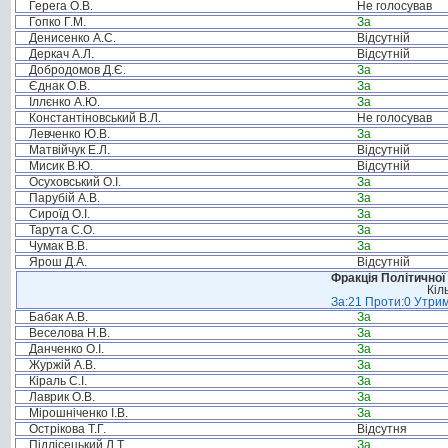
Герега О.В.
Не голосував
Гопко Г.М.
За
Денисенко А.С.
Відсутній
Деркач А.Л.
Відсутній
Добродомов Д.Є.
За
Єднак О.В.
За
Іллєнко А.Ю.
За
Константіновський В.Л.
Не голосував
Левченко Ю.В.
За
Матвійчук Е.Л.
Відсутній
Мисик В.Ю.
Відсутній
Осуховський О.І.
За
Парубій А.В.
За
Сироїд О.І.
За
Тарута С.О.
За
Чумак В.В.
За
Ярош Д.А.
Відсутній
Фракція Політичної
Кіл
За:21 Проти:0 Утрим
Бабак А.В.
За
Веселова Н.В.
За
Данченко О.І.
За
Журжій А.В.
За
Кіраль С.І.
За
Лаврик О.В.
За
Мірошніченко І.В.
За
Острікова Т.Г.
Відсутня
Підлісецький Л.Т.
За