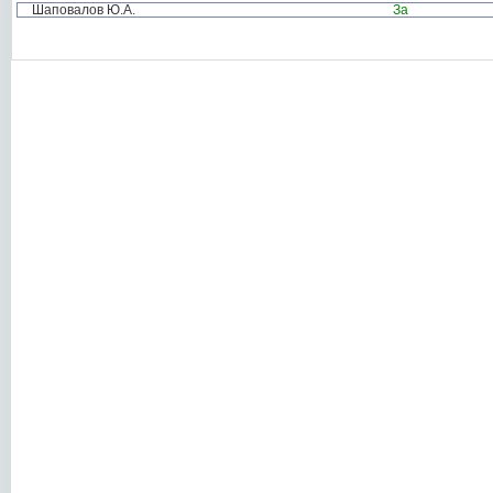
Шаповалов Ю.А.
За