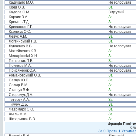
Кадикало М.О.
Не голосував
Кірш О.В.
За
Кодола О.М.
Відсутній
Корчик В.А.
За
Кремінь Т.Д.
За
Кривошея Г.Г.
Не голосував
Ксенжук О.С.
Не голосував
Левус А.М.
За
Логвинський Г.В.
За
Лунченко В.В.
Не голосував
Матейченко К.В.
За
Мепарішвілі Х.Н.
За
Пинзеник П.В.
За
Поляков М.А.
Не голосував
Присяжнюк О.А.
Не голосував
Романовський О.В.
За
Савчук Ю.П.
За
Соляр В.М.
За
Сташук В.Ф.
За
Сторожук Д.А.
Не голосував
Тетерук А.А.
За
Тимчук Д.Б.
За
Фаєрмарк С.О.
За
Хміль М.М.
За
Шкварилюк В.В.
За
Фракція Політич
Кіл
За:0 Проти:1 Утримал
Бакулін Є.М.
Відсутній