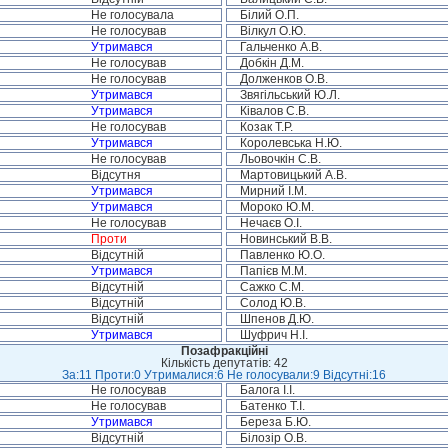
Не голосувала
Білий О.П.
Не голосував
Вілкул О.Ю.
Утримався
Гальченко А.В.
Не голосував
Добкін Д.М.
Не голосував
Долженков О.В.
Утримався
Звягільський Ю.Л.
Утримався
Ківалов С.В.
Не голосував
Козак Т.Р.
Утримався
Королевська Н.Ю.
Не голосував
Льовочкін С.В.
Відсутня
Мартовицький А.В.
Утримався
Мирний І.М.
Утримався
Мороко Ю.М.
Не голосував
Нечаєв О.І.
Проти
Новинський В.В.
Відсутній
Павленко Ю.О.
Утримався
Папієв М.М.
Відсутній
Сажко С.М.
Відсутній
Солод Ю.В.
Відсутній
Шпенов Д.Ю.
Утримався
Шуфрич Н.І.
Позафракційні
Кількість депутатів: 42
За:11 Проти:0 Утрималися:6 Не голосували:9 Відсутні:16
Не голосував
Балога І.І.
Не голосував
Батенко Т.І.
Утримався
Береза Б.Ю.
Відсутній
Білозір О.В.