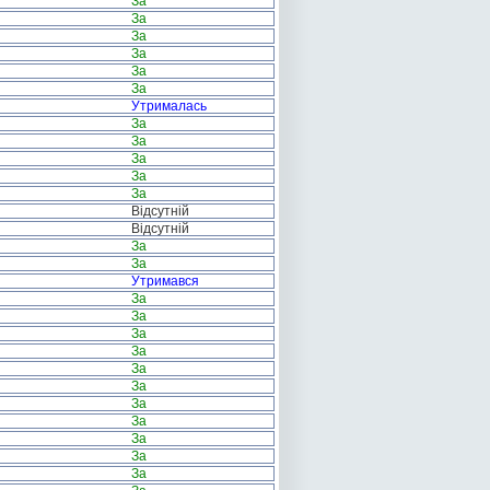
За
За
За
За
За
За
Утрималась
За
За
За
За
За
Відсутній
Відсутній
За
За
Утримався
За
За
За
За
За
За
За
За
За
За
За