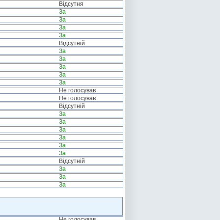
Відсутня
За
За
За
За
Відсутній
За
За
За
За
За
Не голосував
Не голосував
Відсутній
За
За
За
За
За
За
Відсутній
За
За
За
Не голосував