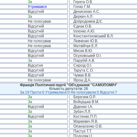
За
Герега О.В.
Утримався
Гопко Г.М.
Відсутній
Денисенко А.С.
За
Деркач А.Л.
Не голосував
Добродомов Д.Є.
Відсутній
Єднак О.В.
Відсутній
Іллєнко А.Ю.
Відсутній
Константіновський В.Л.
Не голосував
Левченко Ю.В.
Не голосував
Матвійчук Е.Л.
Відсутній
Мисик В.Ю.
Відсутній
Осуховський О.І.
За
Парубій А.В.
Відсутня
Сироїд О.І.
Відсутній
Тарута С.О.
Відсутній
Чумак В.В.
Не голосував
Ярош Д.А.
Фракція Політичної партії "Об’єднання "САМОПОМІЧ"
Кількість депутатів: 26
За:19 Проти:0 Утрималися:0 Не голосували:0 Відсутні:7
За
Березюк О.Р.
За
Войціцька В.М.
Відсутній
Діденко І.А.
За
Зубач Л.Л.
Відсутній
Костенко П.П.
За
Маркевич Я.В.
За
Опанасенко О.В.
За
Пастух Т.Т.
За
Подоляк І.І.