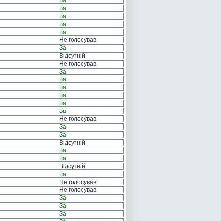
За
За
За
За
За
Не голосував
За
Відсутній
Не голосував
За
За
За
За
За
За
Не голосував
За
За
Відсутній
За
За
Відсутній
За
Не голосував
Не голосував
За
За
За