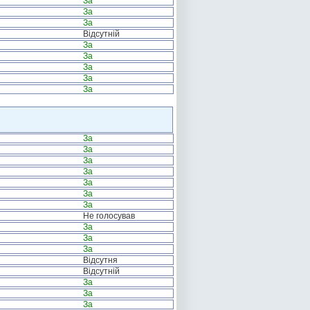
За
За
За
Відсутній
За
За
За
За
За
За
За
За
За
За
За
За
Не голосував
За
За
За
Відсутня
Відсутній
За
За
За