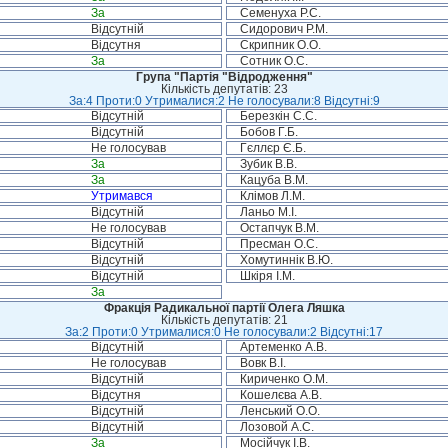
За
Семенуха Р.С.
Відсутній
Сидорович Р.М.
Відсутня
Скрипник О.О.
За
Сотник О.С.
Група "Партія "Відродження"
Кількість депутатів: 23
За:4 Проти:0 Утрималися:2 Не голосували:8 Відсутні:9
Відсутній
Березкін С.С.
Відсутній
Бобов Г.Б.
Не голосував
Гєллєр Є.Б.
За
Зубик В.В.
За
Кацуба В.М.
Утримався
Клімов Л.М.
Відсутній
Ланьо М.І.
Не голосував
Остапчук В.М.
Відсутній
Пресман О.С.
Відсутній
Хомутиннік В.Ю.
Відсутній
Шкіря І.М.
За
Фракція Радикальної партії Олега Ляшка
Кількість депутатів: 21
За:2 Проти:0 Утрималися:0 Не голосували:2 Відсутні:17
Відсутній
Артеменко А.В.
Не голосував
Вовк В.І.
Відсутній
Кириченко О.М.
Відсутня
Кошелєва А.В.
Відсутній
Ленський О.О.
Відсутній
Лозовой А.С.
За
Мосійчук І.В.