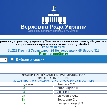
Верховна Рада України
Офіційний вебпортал парламенту України
рнення до розгляду проекту Закону про внесення змін до Кодексу з
випробування при прийнятті на роботу) (№1639)
17.05.2016 17:28
За:226 Проти:2 Утрималися:24 Не голосували:66 Всього:318
Рішення прийнято
- Вибрати зі списку
Фракція ПАРТІЇ "БЛОК ПЕТРА ПОРОШЕНКА"
Кількість депутатів: 143
За:108 Проти:0 Утрималися:2 Не голосували:17 Відсутні:16
Відсутня
Алєксєєв С.О.
За
Антонищак А.Ф.
За
Ар’єв В.І.
За
Бакуменко О.Б.
За
Березенко С.І.
За
Білоцерковець Д.О.