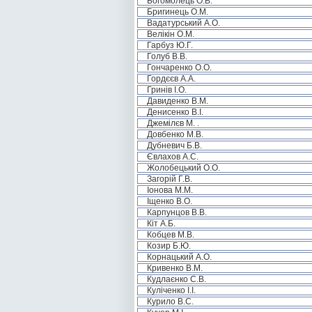
Богомолець О.В.
Бригинець О.М.
Вадатурський А.О.
Велікін О.М.
Гарбуз Ю.Г.
Голуб В.В.
Гончаренко О.О.
Гордєєв А.А.
Гринів І.О.
Давиденко В.М.
Денисенко В.І.
Джемілєв М. .
Довбенко М.В.
Дубневич Б.В.
Євлахов А.С.
Жолобецький О.О.
Загорій Г.В.
Іонова М.М.
Іщенко В.О.
Карпунцов В.В.
Кіт А.Б.
Кобцев М.В.
Козир Б.Ю.
Корнацький А.О.
Кривенко В.М.
Кудлаєнко С.В.
Куліченко І.І.
Курило В.С.