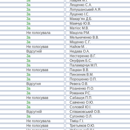
За
Лаврик М.І.
За
Лещенко С.А.
За
Лопушанський А.Я.
За
Луценко І.С.
За
Макар’ян Д.Б.
За
Мамчур Ю.В.
За
Матіос М.В.
Не голосувала
Мацола Р.М.
За
Мельниченко В.В.
За
Міщенко С.Г.
Не голосував
Найєм М. .
Відсутній
Недава О.А.
За
Нестеренко В.Г.
За
Онуфрик Б.С.
За
Паламарчук М.П.
Не голосував
Пацкан В.В.
За
Пинзеник В.М.
За
Порошенко О.П.
Відсутня
Ревега О.В.
За
Різаненко П.О.
За
Романюк Р.С.
Не голосував
Сабашук П.П.
За
Савченко О.Ю.
За
Соловей Ю.І.
Відсутній
Співаковський О.В.
За
Сугоняко О.Л.
Не голосувала
Тіміш Г.І.
Не голосував
Третьяков О.Ю.