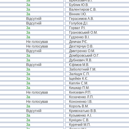
За
Брензович В.І.
За
Бублик Ю.В.
За
Валентиров С.В.
За
Вінник І.Ю.
Відсутній
Герасимов А.В.
Відсутній
Голубов Д.І.
За
Горват Р.І.
За
Грановський О.М.
За
Гудзенко В.І.
Не голосував
Демчак Р.Є.
Не голосував
Дехтярчук О.В.
Відсутній
Дмитренко О.М.
За
Домбровський О.Г.
За
Дубневич Я.В.
Відсутній
Єфімов М.В.
За
Заболотний Г.М.
За
Заліщук С.П.
За
Іщейкін К.Є.
За
Каплін С.М.
За
Кишкар П.М.
Не голосував
Князевич Р.П.
За
Козаченко Л.П.
Не голосував
Кононенко І.В.
За
Король В.М.
Відсутній
Кривохатько В.В.
За
Кузьменко А.І.
За
Куніцин С.В.
За
Курячий М.П.