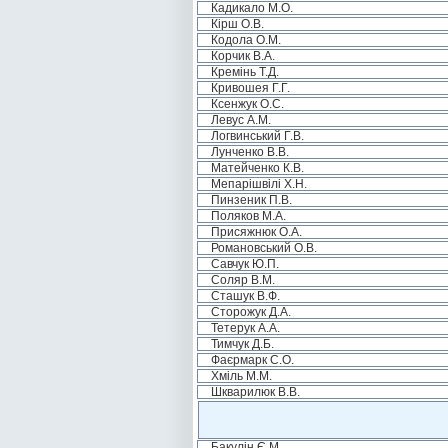
Кадикало М.О.
Кірш О.В.
Кодола О.М.
Корчик В.А.
Кремінь Т.Д.
Кривошея Г.Г.
Ксенжук О.С.
Левус А.М.
Логвинський Г.В.
Лунченко В.В.
Матейченко К.В.
Мепарішвілі Х.Н.
Пинзеник П.В.
Поляков М.А.
Присяжнюк О.А.
Романовський О.В.
Савчук Ю.П.
Соляр В.М.
Сташук В.Ф.
Сторожук Д.А.
Тетерук А.А.
Тимчук Д.Б.
Фаєрмарк С.О.
Хміль М.М.
Шкварилюк В.В.
Бакулін Є.М.