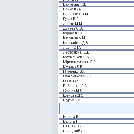
Бахтеєва Т.Д.
Бойко Ю.А.
Воропаєв Ю.М.
Гусак В.Г.
Добкін М.М.
Дунаєв С.В.
Іоффе Ю.Я.
Кісельов А.М.
Колєсніков Д.В.
Ларін С.М.
Льовочкіна Ю.В.
Матвієнков С.А.
Мірошниченко Ю.Р.
Мураєв Є.В.
Німченко В.І.
Омельянович Д.С.
Павлов К.Ю.
Рабінович В.З.
Скорик М.Л.
Шенцев Д.О.
Шурма І.М.
Балога В.І.
Балога П.І.
Безбах Я.Я.
Білецький А.Є.