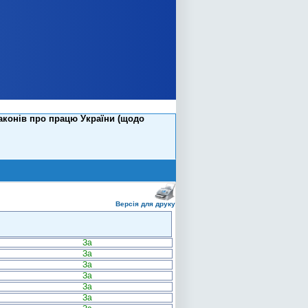
аконів про працю України (щодо
Версія для друку
За
За
За
За
За
За