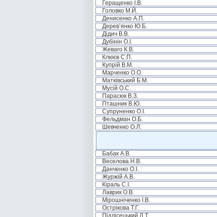
Геращенко І.В.
Головко М.Й.
Денисенко А.П.
Дерев’янко Ю.Б.
Дідич В.В.
Дубінін О.І.
Жеваго К.В.
Клюєв С.П.
Купрій В.М.
Марченко О.О.
Матківський Б.М.
Мусій О.С.
Парасюк В.З.
Пташник В.Ю.
Супруненко О.І.
Фельдман О.Б.
Шевченко О.Л.
Бабак А.В.
Веселова Н.В.
Данченко О.І.
Журжій А.В.
Кіраль С.І.
Лаврик О.В.
Мірошніченко І.В.
Острікова Т.Г.
Підлісецький Л.Т.