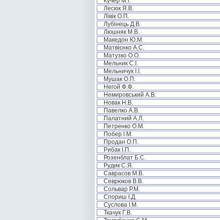
Кучер М.І.
Лесюк Я.В.
Лівік О.П.
Лубінець Д.В.
Люшняк М.В.
Македон Ю.М.
Матвієнко А.С.
Матузко О.О.
Мельник С.І.
Мельничук І.І.
Мушак О.П.
Негой Ф.Ф.
Немировський А.В.
Новак Н.В.
Павелко А.В.
Палатний А.Л.
Петренко О.М.
Побер І.М.
Продан О.П.
Рибак І.П.
Розенблат Б.С.
Рудик С.Я.
Саврасов М.В.
Севрюков В.В.
Сольвар Р.М.
Спориш І.Д.
Суслова І.М.
Ткачук Г.В.