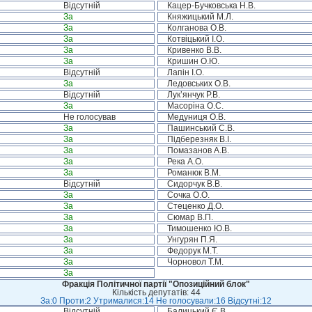
Відсутній
Кацер-Бучковська Н.В.
За
Княжицький М.Л.
За
Колганова О.В.
За
Котвіцький І.О.
За
Кривенко В.В.
За
Кришин О.Ю.
Відсутній
Лапін І.О.
За
Ледовських О.В.
Відсутній
Лук’янчук Р.В.
За
Масоріна О.С.
Не голосував
Медуниця О.В.
За
Пашинський С.В.
За
Підберезняк В.І.
За
Помазанов А.В.
За
Река А.О.
За
Романюк В.М.
Відсутній
Сидорчук В.В.
За
Сочка О.О.
За
Стеценко Д.О.
За
Сюмар В.П.
За
Тимошенко Ю.В.
За
Унгурян П.Я.
За
Федорук М.Т.
За
Чорновол Т.М.
За
Фракція Політичної партії "Опозиційний блок"
Кількість депутатів: 44
За:0 Проти:2 Утрималися:14 Не голосували:16 Відсутні:12
Відсутній
Балицький Є.В.