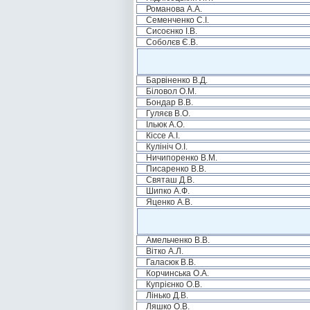
Романова А.А.
Семенченко С.І.
Сисоєнко І.В.
Соболєв Є.В.
Барвіненко В.Д.
Біловол О.М.
Бондар В.В.
Гуляєв В.О.
Ільюк А.О.
Кіссе А.І.
Кулініч О.І.
Ничипоренко В.М.
Писаренко В.В.
Святаш Д.В.
Шипко А.Ф.
Яценко А.В.
Амельченко В.В.
Вітко А.Л.
Галасюк В.В.
Корчинська О.А.
Купрієнко О.В.
Лінько Д.В.
Ляшко О.В.