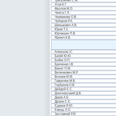
Тригубенко С.М.
Усов К.Г.
Фролов М.О.
Чекіта Г.Л.
Червакова О.В.
Чубаров Р.А.
Шинькович А.В.
Юрик Т.З.
Юрчишин П.В.
Яриніч К.В.
Алексєєв І.С.
Бабій Ю.Ю.
Бойко О.П.
Бриченко І.В.
Ванат П.М.
Величкович М.Р.
Вознюк Ю.В.
Гаврилюк М.В.
Горбунов О.В.
Дейдей Є.С.
Дзензерський Д.В.
Дирів А.Б.
Драюк С.Є.
Єдаков Я.Ю.
Ємець Л.О.
Заставний Р.Й.