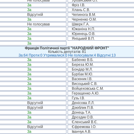
Не голосував
Урбанський О.І.
За
Фріз І.В.
За
Хлань С.В.
Відсутній
Чепинога В.М.
За
Черненко О.М.
Не голосував
Шверк Г.А.
За
Южаніна Н.П.
За
Юринець О.В.
За
Яніцький В.П.
За
Фракція Політичної партії "НАРОДНИЙ ФРОНТ"
Кількість депутатів: 81
За:64 Проти:0 Утрималися:0 Не голосували:4 Відсутні:13
За
Бабенко В.Б.
За
Береза Ю.М.
За
Бондар М.Л.
За
Бурбак М.Ю.
За
Васюник І.В.
За
Висоцький С.В.
За
Войцеховська С.М.
За
Геращенко А.Ю.
За
Гузь І.В.
Відсутній
Денісова Л.Л.
Відсутній
Дзюблик П.В.
За
Донець Т.А.
За
Дроздик О.В.
За
Єленський В.Є.
Відсутній
Єфремова І.О.
За
Іванчук А.В.