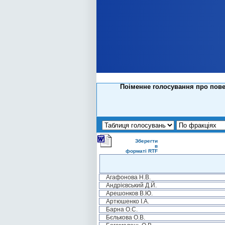
Поіменне голосування про пове
Зберегти
в
форматі RTF
Агафонова Н.В.
Андрієвський Д.Й.
Арешонков В.Ю.
Артюшенко І.А.
Барна О.С.
Бєлькова О.В.