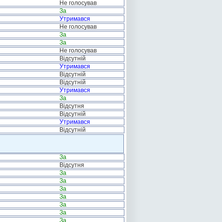
Не голосував
За
Утримався
Не голосував
За
За
Не голосував
Відсутній
Утримався
Відсутній
Відсутній
Утримався
За
Відсутня
Відсутній
Утримався
Відсутній
За
Відсутня
За
За
За
За
За
За
За