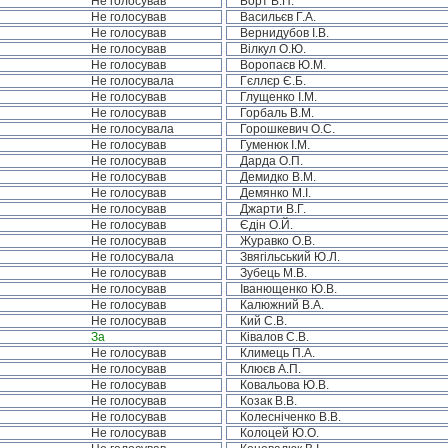
Не голосував
Борт В.П.
Не голосував
Васильєв Г.А.
Не голосував
Вернидубов І.В.
Не голосував
Вілкул О.Ю.
Не голосував
Воропаєв Ю.М.
Не голосувала
Гєллєр Є.Б.
Не голосував
Глущенко І.М.
Не голосував
Горбаль В.М.
Не голосувала
Горошкевич О.С.
Не голосував
Гуменюк І.М.
Не голосував
Дарда О.П.
Не голосував
Демидко В.М.
Не голосував
Демянко М.І.
Не голосував
Джарти В.Г.
Не голосував
Єдін О.Й.
Не голосував
Журавко О.В.
Не голосувала
Звягільський Ю.Л.
Не голосував
Зубець М.В.
Не голосував
Іванющенко Ю.В.
Не голосував
Калюжний В.А.
Не голосував
Кий С.В.
За
Ківалов С.В.
Не голосував
Климець П.А.
Не голосував
Клюєв А.П.
Не голосував
Ковальова Ю.В.
Не голосував
Козак В.В.
Не голосував
Колесніченко В.В.
Не голосував
Колоцей Ю.О.