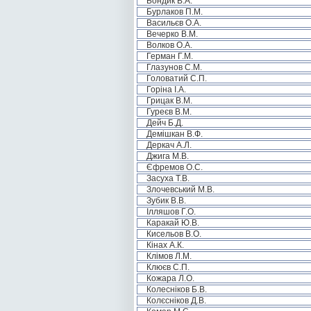
Бондик В.А.
Бурлаков П.М.
Васильєв О.А.
Вечерко В.М.
Волков О.А.
Герман Г.М.
Глазунов С.М.
Головатий С.П.
Горіна І.А.
Грицак В.М.
Гуреєв В.М.
Дейч Б.Д.
Демішкан В.Ф.
Деркач А.Л.
Джига М.В.
Єфремов О.С.
Засуха Т.В.
Злочевський М.В.
Зубик В.В.
Ілляшов Г.О.
Каракай Ю.В.
Кисельов В.О.
Кінах А.К.
Клімов Л.М.
Клюєв С.П.
Кожара Л.О.
Колесніков Б.В.
Колєсніков Д.В.