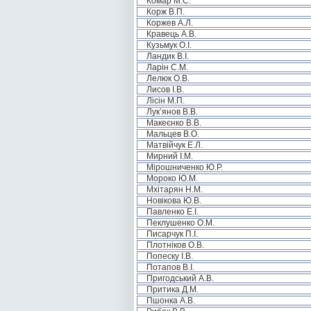
Комар М.С.
Корж В.П.
Коржев А.Л.
Кравець А.В.
Кузьмук О.І.
Ландик В.І.
Ларін С.М.
Лелюк О.В.
Лисов І.В.
Лісін М.П.
Лук’янов В.В.
Макеєнко В.В.
Мальцев В.О.
Матвійчук Е.Л.
Мирний І.М.
Мірошниченко Ю.Р.
Мороко Ю.М.
Мхітарян Н.М.
Новікова Ю.В.
Павленко Е.І.
Пеклушенко О.М.
Писарчук П.І.
Плотніков О.В.
Попеску І.В.
Потапов В.І.
Пригодський А.В.
Притика Д.М.
Пшонка А.В.