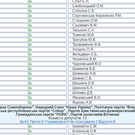
За
Сігал Є.Я.
За
Скибінецький О.М.
За
Соболєв С.В.
За
Сорочинська-Кириленко Р.М.
За
Стешенко О.М.
За
Сушкевич В.М.
За
Терьохін С.А.
За
Томенко М.В.
За
Трегубов Ю.В.
За
Трофименко В.В.
За
Унгурян П.Я.
За
Фельдман О.Б.
За
Чепинога В.М.
За
Чудновський В.О.
За
Шаманов В.В.
За
Шевченко А.В.
За
Шевчук С.В.
За
Шишкіна Е.В.
За
Шиянов Б.А.
За
Шлемко Д.В.
За
Яворівський В.О.
За
Яценко А.В.
дна Самооборона”: Народний Союз “Наша Україна”, Політична партія “Впере
ська республіканська партія “Собор” , Партія Християнсько-Демократичний
Громадянська партія “ПОРА”, Партія захисників Вітчизни
Кількість депутатів: 72
За:61 Проти:0 Утрималися:0 Не голосували:2 Відсутні:9
За
Аржевітін С.М.
За
Бобильов О.Ф.