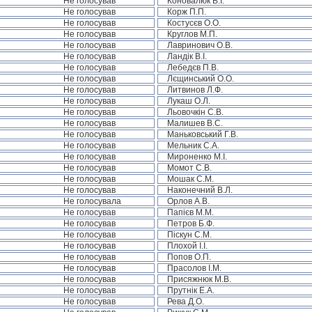
Не голосував
Коновалюк В.І.
Не голосував
Корж П.П.
Не голосував
Костусєв О.О.
Не голосував
Круглов М.П.
Не голосував
Лавринович О.В.
Не голосував
Ландік В.І.
Не голосував
Лебедєв П.В.
Не голосував
Лєщинський О.О.
Не голосував
Литвинов Л.Ф.
Не голосував
Лукаш О.Л.
Не голосував
Льовочкін С.В.
Не голосував
Малишев В.С.
Не голосував
Маньковський Г.В.
Не голосував
Мельник С.А.
Не голосував
Мироненко М.І.
Не голосував
Момот С.В.
Не голосував
Мошак С.М.
Не голосував
Наконечний В.Л.
Не голосувала
Орлов А.В.
Не голосував
Папієв М.М.
Не голосував
Петров Б.Ф.
Не голосував
Піскун С.М.
Не голосував
Плохой І.І.
Не голосував
Попов О.П.
Не голосував
Прасолов І.М.
Не голосував
Присяжнюк М.В.
Не голосував
Прутнік Е.А.
Не голосував
Рева Д.О.