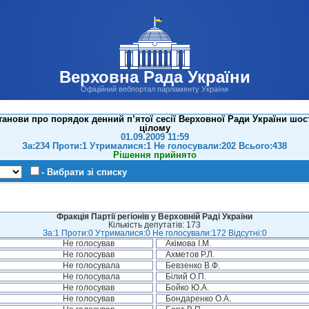
Верховна Рада України
Офіційний вебпортал парламенту України
анови про порядок денний п’ятої сесії Верховної Ради України шосто
цілому
01.09.2009 11:59
За:234 Проти:1 Утрималися:1 Не голосували:202 Всього:438
Рішення прийнято
- Вибрати зі списку
Фракція Партії регіонів у Верховній Раді України
Кількість депутатів: 173
За:1 Проти:0 Утрималися:0 Не голосували:172 Відсутні:0
Не голосував
Акімова І.М.
Не голосував
Ахметов Р.Л.
Не голосувала
Бевзенко В.Ф.
Не голосувала
Білий О.П.
Не голосував
Бойко Ю.А.
Не голосував
Бондаренко О.А.