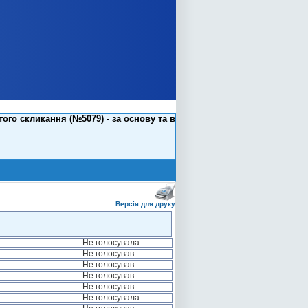
го скликання (№5079) - за основу та в
Версія для друку
Не голосувала
Не голосував
Не голосував
Не голосував
Не голосував
Не голосувала