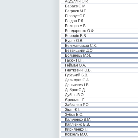
Абдуллін О.Р.
Бабаєв О.М.
Баграєв М.Г.
Білорус О.Г.
Богдан Р.Д.
Болюра А.В.
Бондаренко О.Ф.
Бородін В.В.
Буряк О.В.
Веліжанський С.К.
Ветвицький Д.О.
Волинець М.Я.
Гасюк П.П.
Гейман О.А.
Гнаткевич Ю.В.
Губський Б.В.
Давимука С.А.
Денькович І.В.
Добряк Є.Д.
Дубіль В.О.
Єресько І.Г.
Забзалюк Р.О.
Зімін Є.І.
Зубов В.С.
Кальченко В.М.
Каплієнко В.В.
Кириленко І.Г.
Ковзель М.О.