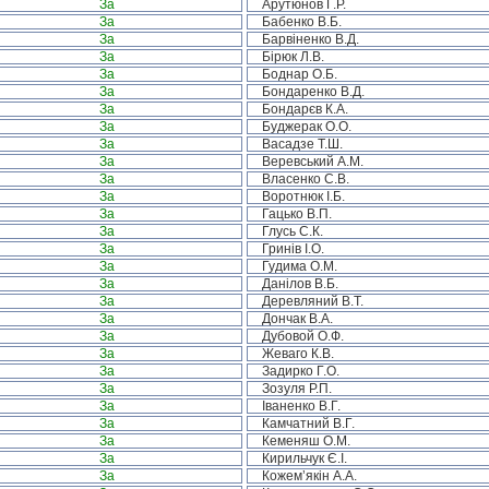
За
Арутюнов Г.Р.
За
Бабенко В.Б.
За
Барвіненко В.Д.
За
Бірюк Л.В.
За
Боднар О.Б.
За
Бондаренко В.Д.
За
Бондарєв К.А.
За
Буджерак О.О.
За
Васадзе Т.Ш.
За
Веревський А.М.
За
Власенко С.В.
За
Воротнюк І.Б.
За
Гацько В.П.
За
Глусь С.К.
За
Гринів І.О.
За
Гудима О.М.
За
Данілов В.Б.
За
Деревляний В.Т.
За
Дончак В.А.
За
Дубовой О.Ф.
За
Жеваго К.В.
За
Задирко Г.О.
За
Зозуля Р.П.
За
Іваненко В.Г.
За
Камчатний В.Г.
За
Кеменяш О.М.
За
Кирильчук Є.І.
За
Кожем’якін А.А.