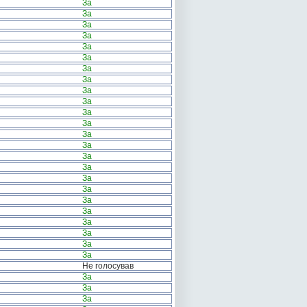
За
За
За
За
За
За
За
За
За
За
За
За
За
За
За
За
За
За
За
За
За
За
За
За
Не голосував
За
За
За