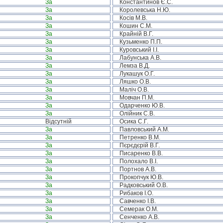
За
Константинов Є.С.
За
Королевська Н.Ю.
За
Косів М.В.
За
Кошин С.М.
За
Крайній В.Г.
За
Кузьменко П.П.
За
Куровський І.І.
За
Лабунська А.В.
За
Лемза В.Д.
За
Лукашук О.Г.
За
Ляшко О.В.
За
Маліч О.В.
За
Мовчан П.М.
За
Одарченко Ю.В.
За
Олійник С.В.
Відсутній
Осика С.Г.
За
Павловський А.М.
За
Петренко В.М.
За
Пєрєдєрій В.Г.
За
Писаренко В.В.
За
Полохало В.І.
За
Портнов А.В.
За
Прокопчук Ю.В.
За
Радковський О.В.
За
Рибаков І.О.
За
Савченко І.В.
За
Семерак О.М.
За
Сенченко А.В.