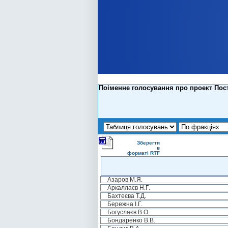
Поіменне голосування про проект Пост
Зберегти
в
форматі RTF
Азаров М.Я.
Аркаллаєв Н.Г.
Бахтеєва Т.Д.
Бережна І.Г.
Богуслаєв В.О.
Бондаренко В.В.