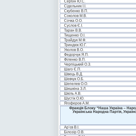
Сербін Ю.С.
Сідельник І.І.
Скубенко В.П.
Соколов М.В.
Сочка О.О.
Суслов Є.І.
Таран В.В.
Тищенко О.І.
Трайдук М.Ф.
Триндюк Ю.Г.
Уколов В.О.
Федорчук Я.П.
Філенко В.П.
Черпіцький О.З.
Шаго Є.П.
Швець В.Д.
Шевчук О.Б.
Шепелев О.О.
Шишкіна З.Л.
Шкіль А.В.
Шустік О.Ю.
Ягоферов А.М.
Фракція Блоку “Наша Україна – Наро
Українська Народна Партія, Україн
Ар’єв В.І.
Білозір О.В.