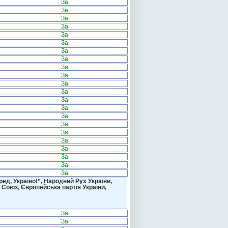
За
За
За
За
За
За
За
За
За
За
За
За
За
За
За
За
За
За
За
За
За
За
д, Україно!”, Народний Рух України,
 Союз, Європейська партія України,
За
За