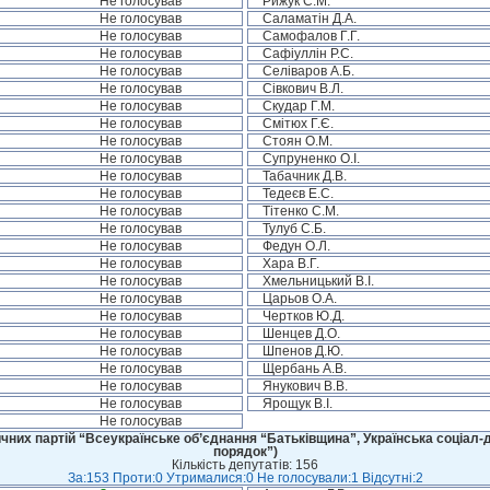
Не голосував
Рижук С.М.
Не голосував
Саламатін Д.А.
Не голосував
Самофалов Г.Г.
Не голосував
Сафіуллін Р.С.
Не голосував
Селіваров А.Б.
Не голосував
Сівкович В.Л.
Не голосував
Скудар Г.М.
Не голосував
Смітюх Г.Є.
Не голосував
Стоян О.М.
Не голосував
Супруненко О.І.
Не голосував
Табачник Д.В.
Не голосував
Тедеєв Е.С.
Не голосував
Тітенко С.М.
Не голосував
Тулуб С.Б.
Не голосував
Федун О.Л.
Не голосував
Хара В.Г.
Не голосував
Хмельницький В.І.
Не голосував
Царьов О.А.
Не голосував
Чертков Ю.Д.
Не голосував
Шенцев Д.О.
Не голосував
Шпенов Д.Ю.
Не голосував
Щербань А.В.
Не голосував
Янукович В.В.
Не голосував
Ярощук В.І.
Не голосував
чних партій “Всеукраїнське об’єднання “Батьківщина”, Українська соціал-д
порядок”)
Кількість депутатів: 156
За:153 Проти:0 Утрималися:0 Не голосували:1 Відсутні:2