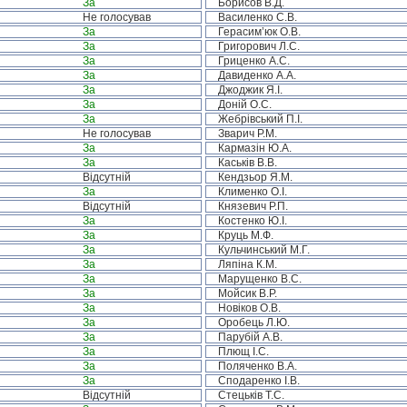
За
Борисов В.Д.
Не голосував
Василенко С.В.
За
Герасим’юк О.В.
За
Григорович Л.С.
За
Гриценко А.С.
За
Давиденко А.А.
За
Джоджик Я.І.
За
Доній О.С.
За
Жебрівський П.І.
Не голосував
Зварич Р.М.
За
Кармазін Ю.А.
За
Каськів В.В.
Відсутній
Кендзьор Я.М.
За
Клименко О.І.
Відсутній
Князевич Р.П.
За
Костенко Ю.І.
За
Круць М.Ф.
За
Кульчинський М.Г.
За
Ляпіна К.М.
За
Марущенко В.С.
За
Мойсик В.Р.
За
Новіков О.В.
За
Оробець Л.Ю.
За
Парубій А.В.
За
Плющ І.С.
За
Поляченко В.А.
За
Сподаренко І.В.
Відсутній
Стецьків Т.С.