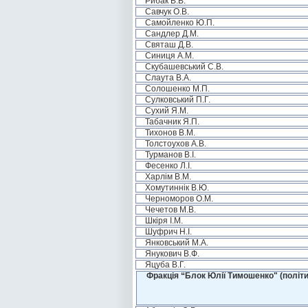
Рибак В.В.
Савчук О.В.
Самойленко Ю.П.
Сандлер Д.М.
Святаш Д.В.
Синиця А.М.
Скубашевський С.В.
Слаута В.А.
Солошенко М.П.
Сулковський П.Г.
Сухий Я.М.
Табачник Я.П.
Тихонов В.М.
Толстоухов А.В.
Турманов В.І.
Фесенко Л.І.
Харлім В.М.
Хомутиннік В.Ю.
Черноморов О.М.
Чечетов М.В.
Шкіря І.М.
Шуфрич Н.І.
Янковський М.А.
Янукович В.Ф.
Яцуба В.Г.
Фракція “Блок Юлії Тимошенко" (політи