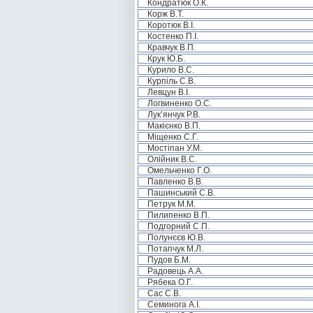
Кондратюк О.К.
Корж В.Т.
Коротюк В.І.
Костенко П.І.
Кравчук В.П.
Крук Ю.Б.
Курило В.С.
Курпіль С.В.
Левцун В.І.
Логвиненко О.С.
Лук’янчук Р.В.
Макієнко В.П.
Міщенко С.Г.
Мостіпан У.М.
Олійник В.С.
Омельченко Г.О.
Павленко В.В.
Пашинський С.В.
Петрук М.М.
Пилипенко В.П.
Подгорний С.П.
Полунєєв Ю.В.
Потапчук М.Л.
Пудов Б.М.
Радовець А.А.
Рябека О.Г.
Сас С.В.
Семинога А.І.