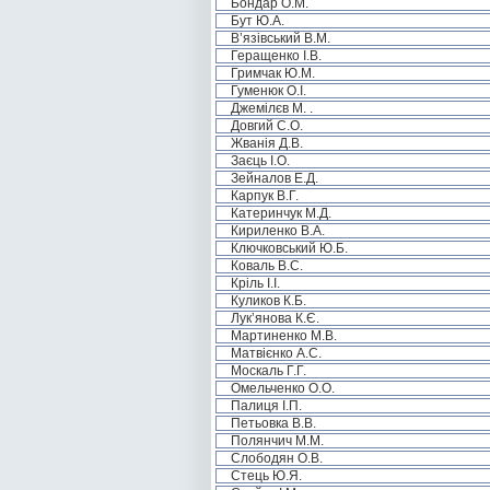
Бондар О.М.
Бут Ю.А.
В’язівський В.М.
Геращенко І.В.
Гримчак Ю.М.
Гуменюк О.І.
Джемілєв М. .
Довгий С.О.
Жванія Д.В.
Заєць І.О.
Зейналов Е.Д.
Карпук В.Г.
Катеринчук М.Д.
Кириленко В.А.
Ключковський Ю.Б.
Коваль В.С.
Кріль І.І.
Куликов К.Б.
Лук’янова К.Є.
Мартиненко М.В.
Матвієнко А.С.
Москаль Г.Г.
Омельченко О.О.
Палиця І.П.
Петьовка В.В.
Полянчич М.М.
Слободян О.В.
Стець Ю.Я.