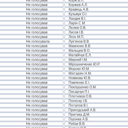
Не голосував
Корж В.П.
Не голосував
Коржев А.Л.
Не голосував
Кравець А.В.
Не голосував
Кузьмук О.І.
Не голосував
Ландик В.І.
Не голосував
Ларін С.М.
Не голосував
Лелюк О.В.
Не голосував
Лисов І.В.
Не голосував
Лісін М.П.
Не голосувала
Лук’янов В.В.
Не голосував
Макеєнко В.В.
Не голосував
Мальцев В.О.
Не голосував
Матвійчук Е.Л.
Не голосував
Мирний І.М.
Не голосував
Мірошниченко Ю.Р.
Не голосував
Мороко Ю.М.
Не голосував
Мхітарян Н.М.
Не голосував
Новікова Ю.В.
Не голосував
Павленко Е.І.
Не голосував
Пеклушенко О.М.
Не голосував
Писарчук П.І.
Не голосував
Плотніков О.В.
Не голосував
Попеску І.В.
Не голосував
Потапов В.І.
Не голосував
Пригодський А.В.
Не голосував
Притика Д.М.
Не голосував
Пшонка А.В.
Не голосував
Рибак В.В.