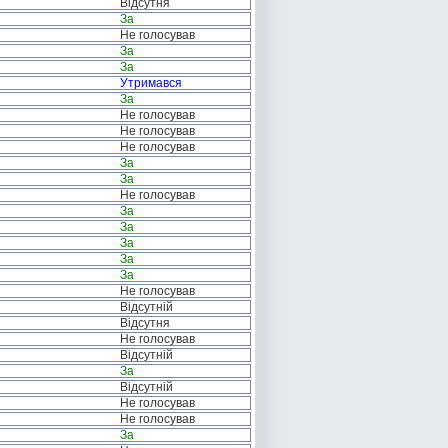
Відсутня
За
Не голосував
За
За
Утримався
За
Не голосував
Не голосував
Не голосував
За
За
Не голосував
За
За
За
За
За
Не голосував
Відсутній
Відсутня
Не голосував
Відсутній
За
Відсутній
Не голосував
Не голосував
За