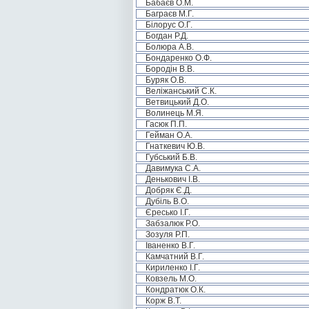
Бабаєв О.М.
Баграєв М.Г.
Білорус О.Г.
Богдан Р.Д.
Болюра А.В.
Бондаренко О.Ф.
Бородін В.В.
Буряк О.В.
Веліжанський С.К.
Ветвицький Д.О.
Волинець М.Я.
Гасюк П.П.
Гейман О.А.
Гнаткевич Ю.В.
Губський Б.В.
Давимука С.А.
Денькович І.В.
Добряк Є.Д.
Дубіль В.О.
Єресько І.Г.
Забзалюк Р.О.
Зозуля Р.П.
Іваненко В.Г.
Камчатний В.Г.
Кириленко І.Г.
Ковзель М.О.
Кондратюк О.К.
Корж В.Т.