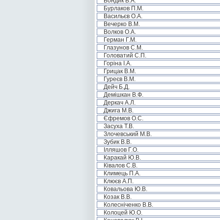
Бондик В.А.
Бурлаков П.М.
Васильєв О.А.
Вечерко В.М.
Волков О.А.
Герман Г.М.
Глазунов С.М.
Головатий С.П.
Горіна І.А.
Грицак В.М.
Гуреєв В.М.
Дейч Б.Д.
Демішкан В.Ф.
Деркач А.Л.
Джига М.В.
Єфремов О.С.
Засуха Т.В.
Злочевський М.В.
Зубик В.В.
Ілляшов Г.О.
Каракай Ю.В.
Ківалов С.В.
Климець П.А.
Клюєв А.П.
Ковальова Ю.В.
Козак В.В.
Колесніченко В.В.
Колоцей Ю.О.