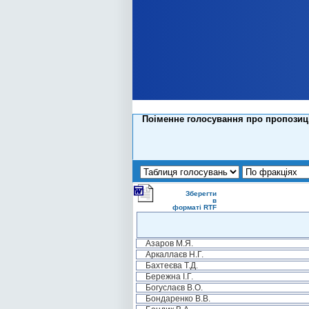
Поіменне голосування про пропозиці
Зберегти
в
форматі RTF
Азаров М.Я.
Аркаллаєв Н.Г.
Бахтеєва Т.Д.
Бережна І.Г.
Богуслаєв В.О.
Бондаренко В.В.