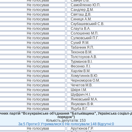
Не голосував
Савчук О.В.
Не голосував
Самойленко Ю.П.
Не голосував
Сандлер Д.М.
Не голосував
Святаш Д.В.
Не голосував
Синиця А.М.
Не голосував
Скубашевський С.В.
Не голосував
Слаута В.А.
Не голосував
Солошенко М.П.
Не голосував
Сулковський П.Г.
Не голосував
Сухий Я.М.
Не голосував
Табачник Я.П.
Не голосував
Тихонов В.М.
Не голосував
Толстоухов А.В.
Не голосував
Турманов В.І.
Не голосував
Фесенко Л.І.
Не голосував
Харлім В.М.
Не голосував
Хомутиннік В.Ю.
Не голосував
Черноморов О.М.
Не голосував
Чечетов М.В.
Не голосував
Шкіря І.М.
Не голосував
Шуфрич Н.І.
Не голосував
Янковський М.А.
Не голосував
Янукович В.Ф.
Не голосував
Яцуба В.Г.
чних партій “Всеукраїнське об’єднання “Батьківщина”, Українська соціал-д
порядок”)
Кількість депутатів: 153
За:5 Проти:0 Утрималися:0 Не голосували:148 Відсутні:0
Не голосував
Арутюнов Г.Р.