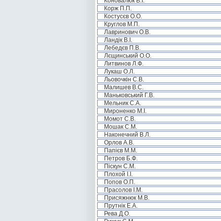
Коновалюк В.І.
Корж П.П.
Костусєв О.О.
Круглов М.П.
Лавринович О.В.
Ландік В.І.
Лебедєв П.В.
Лєщинський О.О.
Литвинов Л.Ф.
Лукаш О.Л.
Льовочкін С.В.
Малишев В.С.
Маньковський Г.В.
Мельник С.А.
Мироненко М.І.
Момот С.В.
Мошак С.М.
Наконечний В.Л.
Орлов А.В.
Папієв М.М.
Петров Б.Ф.
Піскун С.М.
Плохой І.І.
Попов О.П.
Прасолов І.М.
Присяжнюк М.В.
Прутнік Е.А.
Рева Д.О.