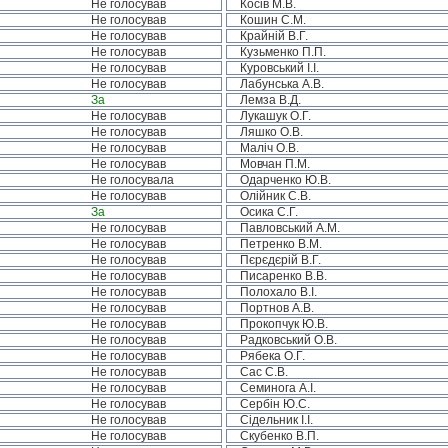
Не голосував
Косів М.В.
Не голосував
Кошин С.М.
Не голосував
Крайній В.Г.
Не голосував
Кузьменко П.П.
Не голосував
Куровський І.І.
Не голосував
Лабунська А.В.
За
Лемза В.Д.
Не голосував
Лукашук О.Г.
Не голосував
Ляшко О.В.
Не голосував
Маліч О.В.
Не голосував
Мовчан П.М.
Не голосувала
Одарченко Ю.В.
Не голосував
Олійник С.В.
За
Осика С.Г.
Не голосував
Павловський А.М.
Не голосував
Петренко В.М.
Не голосував
Пєрєдєрій В.Г.
Не голосував
Писаренко В.В.
Не голосував
Полохало В.І.
Не голосував
Портнов А.В.
Не голосував
Прокопчук Ю.В.
Не голосував
Радковський О.В.
Не голосував
Рябека О.Г.
Не голосував
Сас С.В.
Не голосував
Семинога А.І.
Не голосував
Сербін Ю.С.
Не голосував
Сідельник І.І.
Не голосував
Скубенко В.П.