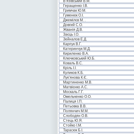
В’язівський В.М.
Геращенко І.В.
Гримчак Ю.М.
Гуменюк О.І.
Джемілєв М. .
Довгий С.О.
Жванія Д.В.
Заєць І.О.
Зейналов Е.Д.
Карпук В.Г.
Катеринчук М.Д.
Кириленко В.А.
Ключковський Ю.Б.
Коваль В.С.
Кріль І.І.
Куликов К.Б.
Лук’янова К.Є.
Мартиненко М.В.
Матвієнко А.С.
Москаль Г.Г.
Омельченко О.О.
Палиця І.П.
Петьовка В.В.
Полянчич М.М.
Слободян О.В.
Стець Ю.Я.
Стойко І.М.
Тарасюк Б.І.