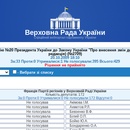
Верховна Рада України
Офіційний вебпортал парламенту України
ю №20 Президента України до Закону України "Про внесення змін д
редакція) (№2709)
20.10.2009 18:10
За:33 Проти:0 Утрималися:1 Не голосували:395 Всього:429
Рішення не прийнято
- Вибрати зі списку
Фракція Партії регіонів у Верховній Раді України
Кількість депутатів: 172
За:0 Проти:0 Утрималися:0 Не голосували:172 Відсутні:0
Не голосував
Акімова І.М.
Не голосував
Ахметов Р.Л.
Не голосувала
Бевзенко В.Ф.
Не голосувала
Білий О.П.
Не голосував
Бойко Ю.А.
Не голосував
Бондаренко О.А.