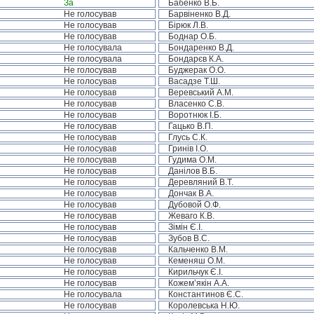
За
Бабенко В.Б.
Не голосував
Барвіненко В.Д.
Не голосував
Бірюк Л.В.
Не голосував
Боднар О.Б.
Не голосувала
Бондаренко В.Д.
Не голосувала
Бондарєв К.А.
Не голосував
Буджерак О.О.
Не голосував
Васадзе Т.Ш.
Не голосував
Веревський А.М.
Не голосував
Власенко С.В.
Не голосував
Воротнюк І.Б.
Не голосував
Гацько В.П.
Не голосував
Глусь С.К.
Не голосував
Гринів І.О.
Не голосував
Гудима О.М.
Не голосував
Данілов В.Б.
Не голосував
Деревляний В.Т.
Не голосував
Дончак В.А.
Не голосував
Дубовой О.Ф.
Не голосував
Жеваго К.В.
Не голосував
Зімін Є.І.
Не голосував
Зубов В.С.
Не голосував
Кальченко В.М.
Не голосував
Кеменяш О.М.
Не голосував
Кирильчук Є.І.
Не голосував
Кожем’якін А.А.
Не голосувала
Константинов Є.С.
Не голосував
Королевська Н.Ю.