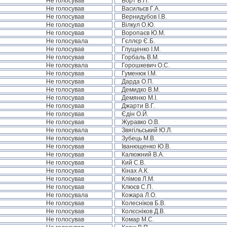
Не голосував
Борт В.П.
Не голосував
Васильєв Г.А.
Не голосував
Вернидубов І.В.
Не голосував
Вілкул О.Ю.
Не голосував
Воропаєв Ю.М.
Не голосувала
Гєллєр Є.Б.
Не голосував
Глущенко І.М.
Не голосував
Горбаль В.М.
Не голосувала
Горошкевич О.С.
Не голосував
Гуменюк І.М.
Не голосував
Дарда О.П.
Не голосував
Демидко В.М.
Не голосував
Демянко М.І.
Не голосував
Джарти В.Г.
Не голосував
Єдін О.Й.
Не голосував
Журавко О.В.
Не голосувала
Звягільський Ю.Л.
Не голосував
Зубець М.В.
Не голосував
Іванющенко Ю.В.
Не голосував
Калюжний В.А.
Не голосував
Кий С.В.
Не голосував
Кінах А.К.
Не голосував
Клімов Л.М.
Не голосував
Клюєв С.П.
Не голосувала
Кожара Л.О.
Не голосував
Колесніков Б.В.
Не голосував
Колєсніков Д.В.
Не голосував
Комар М.С.