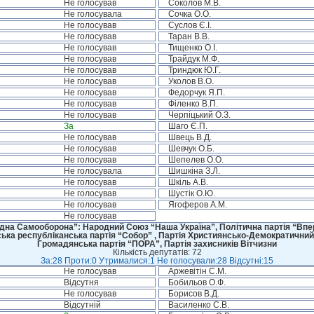
Не голосував
Соколов М.В.
Не голосувала
Сочка О.О.
Не голосував
Суслов Є.І.
Не голосував
Таран В.В.
Не голосував
Тищенко О.І.
Не голосував
Трайдук М.Ф.
Не голосував
Триндюк Ю.Г.
Не голосував
Уколов В.О.
Не голосував
Федорчук Я.П.
Не голосував
Філенко В.П.
Не голосував
Черпіцький О.З.
За
Шаго Є.П.
Не голосував
Швець В.Д.
Не голосував
Шевчук О.Б.
Не голосував
Шепелев О.О.
Не голосувала
Шишкіна З.Л.
Не голосував
Шкіль А.В.
Не голосував
Шустік О.Ю.
Не голосував
Ягоферов А.М.
Не голосував
дна Самооборона”: Народний Союз “Наша Україна”, Політична партія “Впере
ська республіканська партія “Собор” , Партія Християнсько-Демократичний
Громадянська партія “ПОРА”, Партія захисників Вітчизни
Кількість депутатів: 72
За:28 Проти:0 Утрималися:1 Не голосували:28 Відсутні:15
Не голосував
Аржевітін С.М.
Відсутня
Бобильов О.Ф.
Не голосував
Борисов В.Д.
Відсутній
Василенко С.В.