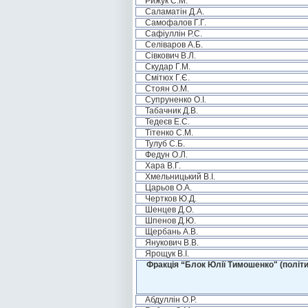
Рижук С.М.
Саламатін Д.А.
Самофалов Г.Г.
Сафіуллін Р.С.
Селіваров А.Б.
Сівкович В.Л.
Скудар Г.М.
Смітюх Г.Є.
Стоян О.М.
Супруненко О.І.
Табачник Д.В.
Тедеєв Е.С.
Тітенко С.М.
Тулуб С.Б.
Федун О.Л.
Хара В.Г.
Хмельницький В.І.
Царьов О.А.
Чертков Ю.Д.
Шенцев Д.О.
Шпенов Д.Ю.
Щербань А.В.
Янукович В.В.
Ярощук В.І.
Фракція “Блок Юлії Тимошенко" (політи
Абдуллін О.Р.