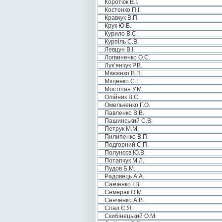
Коротюк В.І.
Костенко П.І.
Кравчук В.П.
Крук Ю.Б.
Курило В.С.
Курпіль С.В.
Левцун В.І.
Логвиненко О.С.
Лук’янчук Р.В.
Макієнко В.П.
Міщенко С.Г.
Мостіпан У.М.
Олійник В.С.
Омельченко Г.О.
Павленко В.В.
Пашинський С.В.
Петрук М.М.
Пилипенко В.П.
Подгорний С.П.
Полунєєв Ю.В.
Потапчук М.Л.
Пудов Б.М.
Радовець А.А.
Савченко І.В.
Семерак О.М.
Сенченко А.В.
Сігал Є.Я.
Скибінецький О.М.