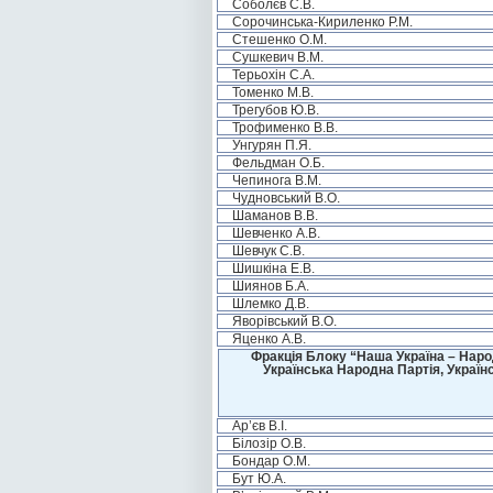
Соболєв С.В.
Сорочинська-Кириленко Р.М.
Стешенко О.М.
Сушкевич В.М.
Терьохін С.А.
Томенко М.В.
Трегубов Ю.В.
Трофименко В.В.
Унгурян П.Я.
Фельдман О.Б.
Чепинога В.М.
Чудновський В.О.
Шаманов В.В.
Шевченко А.В.
Шевчук С.В.
Шишкіна Е.В.
Шиянов Б.А.
Шлемко Д.В.
Яворівський В.О.
Яценко А.В.
Фракція Блоку “Наша Україна – Наро
Українська Народна Партія, Україн
Ар’єв В.І.
Білозір О.В.
Бондар О.М.
Бут Ю.А.