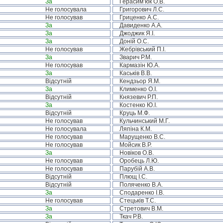
За
Герасим’юк О.В.
Не голосувала
Григорович Л.С.
Не голосував
Гриценко А.С.
За
Давиденко А.А.
За
Джоджик Я.І.
За
Доній О.С.
Не голосував
Жебрівський П.І.
За
Зварич Р.М.
Не голосував
Кармазін Ю.А.
За
Каськів В.В.
Відсутній
Кендзьор Я.М.
За
Клименко О.І.
Відсутній
Князевич Р.П.
За
Костенко Ю.І.
Відсутній
Круць М.Ф.
Не голосував
Кульчинський М.Г.
Не голосувала
Ляпіна К.М.
Не голосував
Марущенко В.С.
Не голосував
Мойсик В.Р.
За
Новіков О.В.
Не голосував
Оробець Л.Ю.
Не голосував
Парубій А.В.
Відсутній
Плющ І.С.
Відсутній
Поляченко В.А.
За
Сподаренко І.В.
Не голосував
Стецьків Т.С.
За
Стретович В.М.
За
Ткач Р.В.