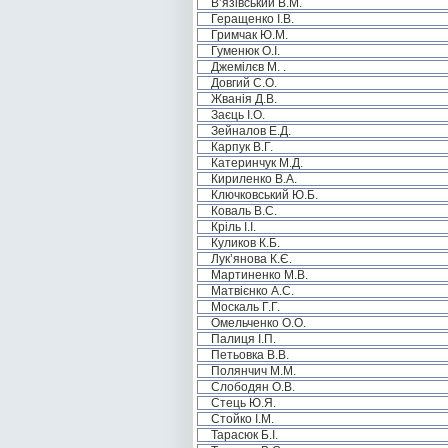
В’язівський В.М.
Геращенко І.В.
Гримчак Ю.М.
Гуменюк О.І.
Джемілєв М. .
Довгий С.О.
Жванія Д.В.
Заєць І.О.
Зейналов Е.Д.
Карпук В.Г.
Катеринчук М.Д.
Кириленко В.А.
Ключковський Ю.Б.
Коваль В.С.
Кріль І.І.
Куликов К.Б.
Лук’янова К.Є.
Мартиненко М.В.
Матвієнко А.С.
Москаль Г.Г.
Омельченко О.О.
Палиця І.П.
Петьовка В.В.
Полянчич М.М.
Слободян О.В.
Стець Ю.Я.
Стойко І.М.
Тарасюк Б.І.