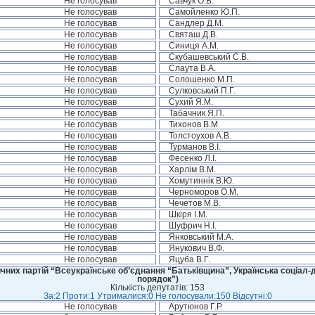
Не голосував
Савчук О.В.
Не голосував
Самойленко Ю.П.
Не голосував
Сандлер Д.М.
Не голосував
Святаш Д.В.
Не голосував
Синиця А.М.
Не голосував
Скубашевський С.В.
Не голосував
Слаута В.А.
Не голосував
Солошенко М.П.
Не голосував
Сулковський П.Г.
Не голосував
Сухий Я.М.
Не голосував
Табачник Я.П.
Не голосував
Тихонов В.М.
Не голосував
Толстоухов А.В.
Не голосував
Турманов В.І.
Не голосував
Фесенко Л.І.
Не голосував
Харлім В.М.
Не голосував
Хомутиннік В.Ю.
Не голосував
Черноморов О.М.
Не голосував
Чечетов М.В.
Не голосував
Шкіря І.М.
Не голосував
Шуфрич Н.І.
Не голосував
Янковський М.А.
Не голосував
Янукович В.Ф.
Не голосував
Яцуба В.Г.
чних партій “Всеукраїнське об’єднання “Батьківщина”, Українська соціал-д
порядок”)
Кількість депутатів: 153
За:2 Проти:1 Утрималися:0 Не голосували:150 Відсутні:0
Не голосував
Арутюнов Г.Р.