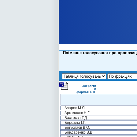
Поіменне голосування про пропозиці
Зберегти
в
форматі RTF
Азаров М.Я.
Аркаллаєв Н.Г.
Бахтеєва Т.Д.
Бережна І.Г.
Богуслаєв В.О.
Бондаренко В.В.