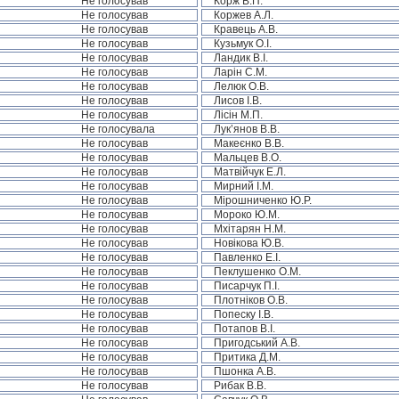
Не голосував
Корж В.П.
Не голосував
Коржев А.Л.
Не голосував
Кравець А.В.
Не голосував
Кузьмук О.І.
Не голосував
Ландик В.І.
Не голосував
Ларін С.М.
Не голосував
Лелюк О.В.
Не голосував
Лисов І.В.
Не голосував
Лісін М.П.
Не голосувала
Лук’янов В.В.
Не голосував
Макеєнко В.В.
Не голосував
Мальцев В.О.
Не голосував
Матвійчук Е.Л.
Не голосував
Мирний І.М.
Не голосував
Мірошниченко Ю.Р.
Не голосував
Мороко Ю.М.
Не голосував
Мхітарян Н.М.
Не голосував
Новікова Ю.В.
Не голосував
Павленко Е.І.
Не голосував
Пеклушенко О.М.
Не голосував
Писарчук П.І.
Не голосував
Плотніков О.В.
Не голосував
Попеску І.В.
Не голосував
Потапов В.І.
Не голосував
Пригодський А.В.
Не голосував
Притика Д.М.
Не голосував
Пшонка А.В.
Не голосував
Рибак В.В.