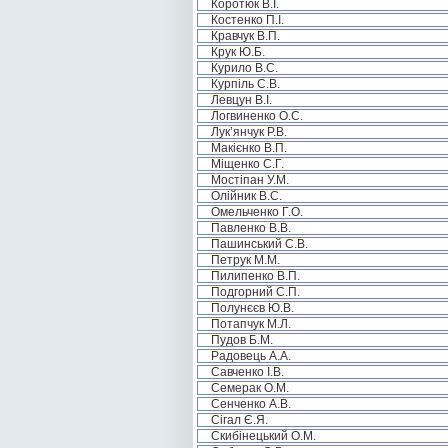
Коротюк В.І.
Костенко П.І.
Кравчук В.П.
Крук Ю.Б.
Курило В.С.
Курпіль С.В.
Левцун В.І.
Логвиненко О.С.
Лук’янчук Р.В.
Макієнко В.П.
Міщенко С.Г.
Мостіпан У.М.
Олійник В.С.
Омельченко Г.О.
Павленко В.В.
Пашинський С.В.
Петрук М.М.
Пилипенко В.П.
Подгорний С.П.
Полунєєв Ю.В.
Потапчук М.Л.
Пудов Б.М.
Радовець А.А.
Савченко І.В.
Семерак О.М.
Сенченко А.В.
Сігал Є.Я.
Скибінецький О.М.