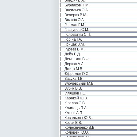
Бондик В.А.
Бурлаков П.М.
Васильєв О.А.
Вечерко В.М.
Волков О.А.
Герман Г.М.
Глазунов С.М.
Головатий С.П.
Горіна І.А.
Грицак В.М.
Гуреєв В.М.
Дейч Б.Д.
Демішкан В.Ф.
Деркач А.Л.
Джига М.В.
Єфремов О.С.
Засуха Т.В.
Злочевський М.В.
Зубик В.В.
Ілляшов Г.О.
Каракай Ю.В.
Ківалов С.В.
Климець П.А.
Клюєв А.П.
Ковальова Ю.В.
Козак В.В.
Колесніченко В.В.
Колоцей Ю.О.