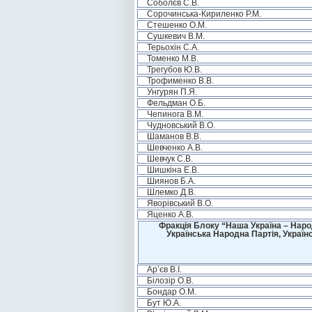
Соболєв С.В.
Сорочинська-Кириленко Р.М.
Стешенко О.М.
Сушкевич В.М.
Терьохін С.А.
Томенко М.В.
Трегубов Ю.В.
Трофименко В.В.
Унгурян П.Я.
Фельдман О.Б.
Чепинога В.М.
Чудновський В.О.
Шаманов В.В.
Шевченко А.В.
Шевчук С.В.
Шишкіна Е.В.
Шиянов Б.А.
Шлемко Д.В.
Яворівський В.О.
Яценко А.В.
Фракція Блоку “Наша Україна – Наро
Українська Народна Партія, Україн
Ар’єв В.І.
Білозір О.В.
Бондар О.М.
Бут Ю.А.