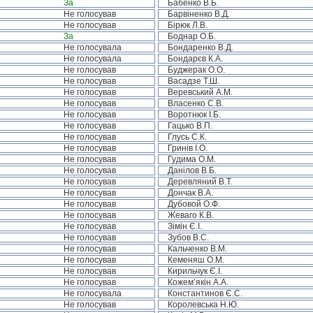
За
Бабенко В.Б.
Не голосував
Барвіненко В.Д.
Не голосував
Бірюк Л.В.
За
Боднар О.Б.
Не голосувала
Бондаренко В.Д.
Не голосувала
Бондарєв К.А.
Не голосував
Буджерак О.О.
Не голосував
Васадзе Т.Ш.
Не голосував
Веревський А.М.
Не голосував
Власенко С.В.
Не голосував
Воротнюк І.Б.
Не голосував
Гацько В.П.
Не голосував
Глусь С.К.
Не голосував
Гринів І.О.
Не голосував
Гудима О.М.
Не голосував
Данілов В.Б.
Не голосував
Деревляний В.Т.
Не голосував
Дончак В.А.
Не голосував
Дубовой О.Ф.
Не голосував
Жеваго К.В.
Не голосував
Зімін Є.І.
Не голосував
Зубов В.С.
Не голосував
Кальченко В.М.
Не голосував
Кеменяш О.М.
Не голосував
Кирильчук Є.І.
Не голосував
Кожем’якін А.А.
Не голосувала
Константинов Є.С.
Не голосував
Королевська Н.Ю.