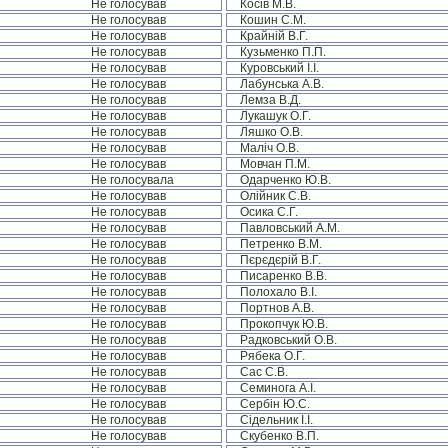
Не голосував
Косів М.В.
Не голосував
Кошин С.М.
Не голосував
Крайній В.Г.
Не голосував
Кузьменко П.П.
Не голосував
Куровський І.І.
Не голосував
Лабунська А.В.
Не голосував
Лемза В.Д.
Не голосував
Лукашук О.Г.
Не голосував
Ляшко О.В.
Не голосував
Маліч О.В.
Не голосував
Мовчан П.М.
Не голосувала
Одарченко Ю.В.
Не голосував
Олійник С.В.
Не голосував
Осика С.Г.
Не голосував
Павловський А.М.
Не голосував
Петренко В.М.
Не голосував
Пєрєдєрій В.Г.
Не голосував
Писаренко В.В.
Не голосував
Полохало В.І.
Не голосував
Портнов А.В.
Не голосував
Прокопчук Ю.В.
Не голосував
Радковський О.В.
Не голосував
Рябека О.Г.
Не голосував
Сас С.В.
Не голосував
Семинога А.І.
Не голосував
Сербін Ю.С.
Не голосував
Сідельник І.І.
Не голосував
Скубенко В.П.