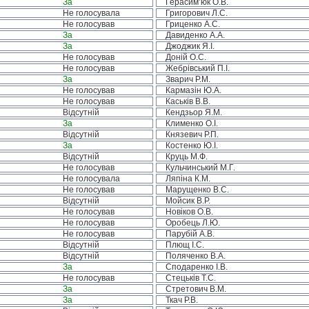
За
Герасим’юк О.В.
Не голосувала
Григорович Л.С.
Не голосував
Гриценко А.С.
За
Давиденко А.А.
За
Джоджик Я.І.
Не голосував
Доній О.С.
Не голосував
Жебрівський П.І.
За
Зварич Р.М.
Не голосував
Кармазін Ю.А.
Не голосував
Каськів В.В.
Відсутній
Кендзьор Я.М.
За
Клименко О.І.
Відсутній
Князевич Р.П.
За
Костенко Ю.І.
Відсутній
Круць М.Ф.
Не голосував
Кульчинський М.Г.
Не голосувала
Ляпіна К.М.
Не голосував
Марущенко В.С.
Відсутній
Мойсик В.Р.
Не голосував
Новіков О.В.
Не голосував
Оробець Л.Ю.
Не голосував
Парубій А.В.
Відсутній
Плющ І.С.
Відсутній
Поляченко В.А.
За
Сподаренко І.В.
Не голосував
Стецьків Т.С.
За
Стретович В.М.
За
Ткач Р.В.