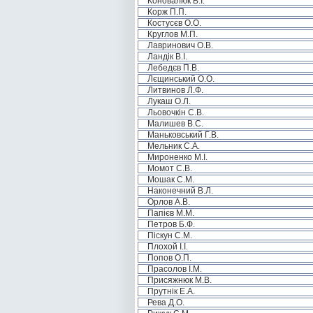
Коновалюк В.І.
Корж П.П.
Костусєв О.О.
Круглов М.П.
Лавринович О.В.
Ландік В.І.
Лебедєв П.В.
Лєщинський О.О.
Литвинов Л.Ф.
Лукаш О.Л.
Льовочкін С.В.
Малишев В.С.
Маньковський Г.В.
Мельник С.А.
Мироненко М.І.
Момот С.В.
Мошак С.М.
Наконечний В.Л.
Орлов А.В.
Папієв М.М.
Петров Б.Ф.
Піскун С.М.
Плохой І.І.
Попов О.П.
Прасолов І.М.
Присяжнюк М.В.
Прутнік Е.А.
Рева Д.О.