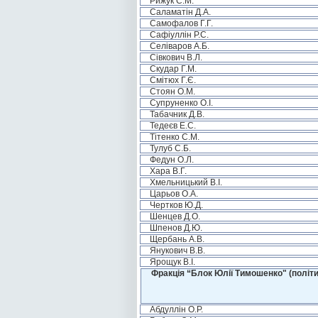
Рижук С.М.
Саламатін Д.А.
Самофалов Г.Г.
Сафіуллін Р.С.
Селіваров А.Б.
Сівкович В.Л.
Скудар Г.М.
Смітюх Г.Є.
Стоян О.М.
Супруненко О.І.
Табачник Д.В.
Тедеєв Е.С.
Тітенко С.М.
Тулуб С.Б.
Федун О.Л.
Хара В.Г.
Хмельницький В.І.
Царьов О.А.
Чертков Ю.Д.
Шенцев Д.О.
Шпенов Д.Ю.
Щербань А.В.
Янукович В.В.
Ярощук В.І.
Фракція “Блок Юлії Тимошенко" (політи
Абдуллін О.Р.