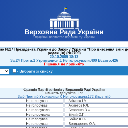
Верховна Рада України
Офіційний вебпортал парламенту України
ю №27 Президента України до Закону України "Про внесення змін д
редакція) (№2709)
20.10.2009 18:13
За:24 Проти:1 Утрималися:1 Не голосували:400 Всього:426
Рішення не прийнято
- Вибрати зі списку
Фракція Партії регіонів у Верховній Раді України
Кількість депутатів: 172
За:0 Проти:0 Утрималися:0 Не голосували:172 Відсутні:0
Не голосував
Акімова І.М.
Не голосував
Ахметов Р.Л.
Не голосувала
Бевзенко В.Ф.
Не голосувала
Білий О.П.
Не голосував
Бойко Ю.А.
Не голосував
Бондаренко О.А.