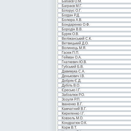
Бабаєв О.М.
Баграєв М.Г.
Білорус О.Г.
Богдан Р.Д.
Болюра А.В.
Бондаренко О.Ф.
Бородін В.В.
Буряк О.В.
Веліжанський С.К.
Ветвицький Д.О.
Волинець М.Я.
Гасюк П.П.
Гейман О.А.
Гнаткевич Ю.В.
Губський Б.В.
Давимука С.А.
Денькович І.В.
Добряк Є.Д.
Дубіль В.О.
Єресько І.Г.
Забзалюк Р.О.
Зозуля Р.П.
Іваненко В.Г.
Камчатний В.Г.
Кириленко І.Г.
Ковзель М.О.
Кондратюк О.К.
Корж В.Т.