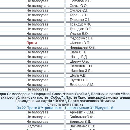
Не голосував
Соколов М.В.
Не голосувала
Сочка О.О.
Не голосував
Суслов Є.І.
Не голосував
Таран В.В.
Не голосував
Тищенко О.І.
Не голосував
Трайдук М.Ф.
Не голосував
Триндюк Ю.Г.
Не голосував
Уколов В.О.
Не голосував
Федорчук Я.П.
Проти
Філенко В.П.
Не голосував
Черпіцький О.З.
Не голосував
Шаго Є.П.
Не голосував
Швець В.Д.
Не голосував
Шевчук О.Б.
Не голосував
Шепелев О.О.
Не голосувала
Шишкіна З.Л.
Не голосував
Шкіль А.В.
Не голосував
Шустік О.Ю.
Не голосував
Ягоферов А.М.
Не голосував
дна Самооборона”: Народний Союз “Наша Україна”, Політична партія “Впере
ська республіканська партія “Собор” , Партія Християнсько-Демократичний
Громадянська партія “ПОРА”, Партія захисників Вітчизни
Кількість депутатів: 72
За:22 Проти:0 Утрималися:1 Не голосували:31 Відсутні:18
Не голосував
Аржевітін С.М.
Не голосувала
Бобильов О.Ф.
Не голосував
Борисов В.Д.
Відсутній
Василенко С.В.