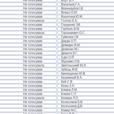
Не голосував
Борт В.П.
Не голосував
Васильєв Г.А.
Не голосував
Вернидубов І.В.
Не голосував
Вілкул О.Ю.
Не голосував
Воропаєв Ю.М.
Не голосувала
Гєллєр Є.Б.
Не голосував
Глущенко І.М.
Не голосував
Горбаль В.М.
Не голосувала
Горошкевич О.С.
Не голосував
Гуменюк І.М.
Не голосував
Дарда О.П.
Не голосував
Демидко В.М.
Не голосував
Демянко М.І.
Не голосував
Джарти В.Г.
Не голосував
Єдін О.Й.
Не голосував
Журавко О.В.
Не голосувала
Звягільський Ю.Л.
Не голосував
Зубець М.В.
Не голосував
Іванющенко Ю.В.
Не голосував
Калюжний В.А.
Не голосував
Кий С.В.
Не голосував
Кінах А.К.
Не голосував
Клімов Л.М.
Не голосував
Клюєв С.П.
Не голосувала
Кожара Л.О.
Не голосував
Колесніков Б.В.
Не голосував
Колєсніков Д.В.
Не голосував
Комар М.С.