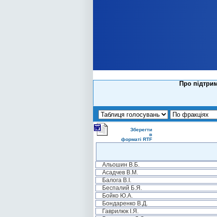
Про підтрим
Зберегти
в
форматі RTF
Альошин В.Б.
Асадчев В.М.
Балога В.І.
Беспалий Б.Я.
Бойко Ю.А.
Бондаренко В.Д.
Гаврилюк І.Я.