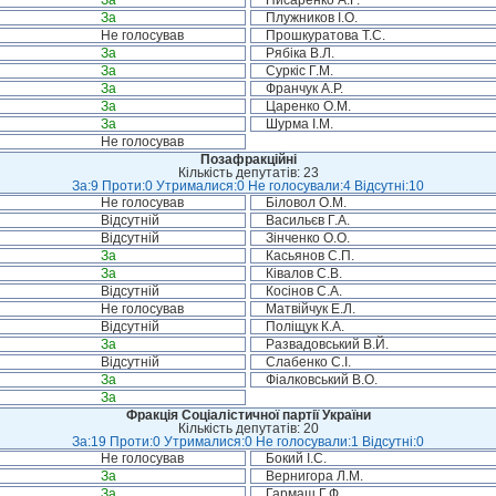
За
Писаренко А.Г.
За
Плужников І.О.
Не голосував
Прошкуратова Т.С.
За
Рябіка В.Л.
За
Суркіс Г.М.
За
Франчук А.Р.
За
Царенко О.М.
За
Шурма І.М.
Не голосував
Позафракційні
Кількість депутатів: 23
За:9 Проти:0 Утрималися:0 Не голосували:4 Відсутні:10
Не голосував
Біловол О.М.
Відсутній
Васильєв Г.А.
Відсутній
Зінченко О.О.
За
Касьянов С.П.
За
Ківалов С.В.
Відсутній
Косінов С.А.
Не голосував
Матвійчук Е.Л.
Відсутній
Поліщук К.А.
За
Развадовський В.Й.
Відсутній
Слабенко С.І.
За
Фіалковський В.О.
За
Фракція Соціалістичної партії України
Кількість депутатів: 20
За:19 Проти:0 Утрималися:0 Не голосували:1 Відсутні:0
Не голосував
Бокий І.С.
За
Вернигора Л.М.
За
Гармаш Г.Ф.