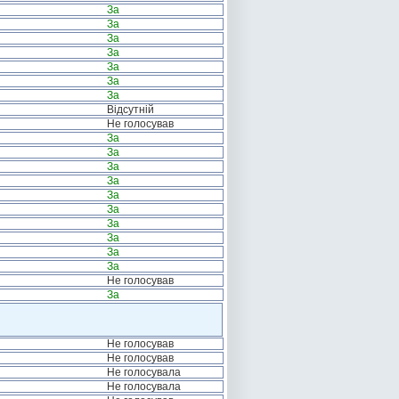
За
За
За
За
За
За
За
Відсутній
Не голосував
За
За
За
За
За
За
За
За
За
За
Не голосував
За
Не голосував
Не голосував
Не голосувала
Не голосувала