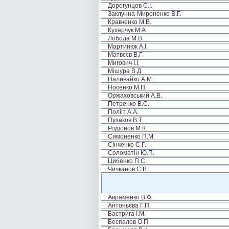
Дорогунцов С.І.
Заклунна-Мироненко В.Г.
Кравченко М.В.
Кухарчук М.А.
Лобода М.В.
Мартинюк А.І.
Матвєєв В.Г.
Мигович І.І.
Мішура В.Д.
Наливайко А.М.
Носенко М.П.
Оржаховський А.В.
Петренко В.С.
Полііт А.А.
Пузаков В.Т.
Родіонов М.К.
Симоненко П.М.
Сінченко С.Г.
Соломатін Ю.П.
Цибенко П.С.
Чичканов С.В.
Авраменко В.Ф.
Антоньєва Г.П.
Бастрига І.М.
Беспалов О.П.