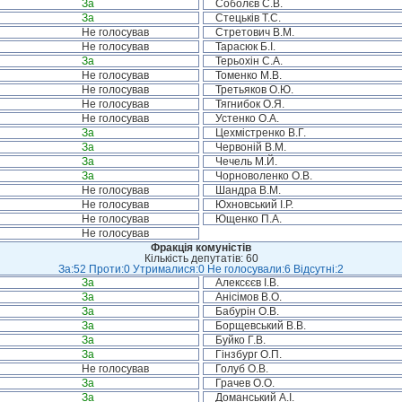
За
Соболєв С.В.
За
Стецьків Т.С.
Не голосував
Стретович В.М.
Не голосував
Тарасюк Б.І.
За
Терьохін С.А.
Не голосував
Томенко М.В.
Не голосував
Третьяков О.Ю.
Не голосував
Тягнибок О.Я.
Не голосував
Устенко О.А.
За
Цехмістренко В.Г.
За
Червоній В.М.
За
Чечель М.Й.
За
Чорноволенко О.В.
Не голосував
Шандра В.М.
Не голосував
Юхновський І.Р.
Не голосував
Ющенко П.А.
Не голосував
Фракція комуністів
Кількість депутатів: 60
За:52 Проти:0 Утрималися:0 Не голосували:6 Відсутні:2
За
Алексєєв І.В.
За
Анісімов В.О.
За
Бабурін О.В.
За
Борщевський В.В.
За
Буйко Г.В.
За
Гінзбург О.П.
Не голосував
Голуб О.В.
За
Грачев О.О.
За
Доманський А.І.