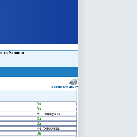
ента України
Версія для друку
За
За
Не голосував
За
За
Не голосував
За