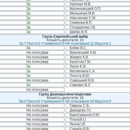
За
Карнаух М.В.
За
Малиновський О.П.
За
Мельничук М.В.
За
Ніколаєнко С.М.
За
Семенюк В.П.
За
Сподаренко І.В.
За
Шибко В.Я.
Група Європейський вибір
Кількість депутатів: 19
За:7 Проти:0 Утрималися:0 Не голосували:11 Відсутні:1
За
Бойко В.С.
Не голосував
Веревський А.М.
Не голосував
Жеваго К.В.
Не голосував
Калетнік Г.М.
За
Лапін Є.В.
За
Матвієнков С.А.
За
Пєхота В.Ю.
Не голосував
Савицький В.В.
За
Сівкович В.Л.
Не голосував
Група Демократичні ініціативи
Кількість депутатів: 18
За:0 Проти:0 Утрималися:0 Не голосували:18 Відсутні:0
Не голосував
Гавриш С.Б.
Не голосував
Давидова Л.І.
Не голосував
Каратуманов О.Ю.
Не голосував
Плохой І.І.
Не голосував
Резнік І.Й.
Не голосував
Салигін В.В.