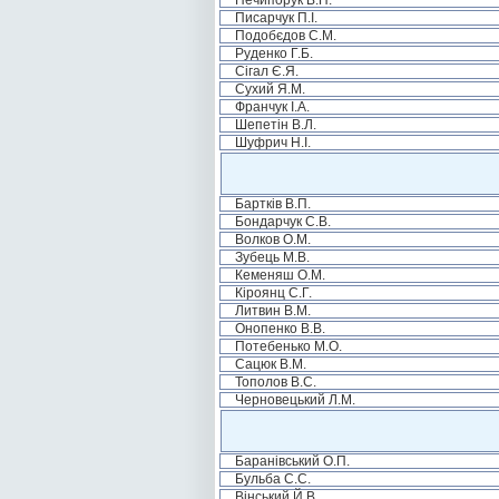
Нечипорук В.П.
Писарчук П.І.
Подобєдов С.М.
Руденко Г.Б.
Сігал Є.Я.
Сухий Я.М.
Франчук І.А.
Шепетін В.Л.
Шуфрич Н.І.
Бартків В.П.
Бондарчук С.В.
Волков О.М.
Зубець М.В.
Кеменяш О.М.
Кіроянц С.Г.
Литвин В.М.
Онопенко В.В.
Потебенько М.О.
Сацюк В.М.
Тополов В.С.
Черновецький Л.М.
Баранівський О.П.
Бульба С.С.
Вінський Й.В.