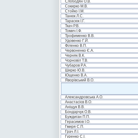
Слободян О.В.
Сокирко М.В.
Стойко І.М.
Танюк Л.С.
Тарасюк І.Г.
Ткач Р.В.
Томич І.Ф.
Трофименко В.В.
Удовенко Г.Й.
Філенко В.П.
Червоненко Є.А.
Черняк В.К.
Чорновіл Т.В.
Чубаров Р.А.
Ширко Ю.В.
Ющенко В.А.
Яворівський В.О.
Александровська А.О.
Анастасієв В.О.
Аніщук В.В.
Бондарчук О.В.
Буждиган П.П.
Герасимов І.О.
Гмиря С.П.
Грач Л.І.
Гуренко С.І.