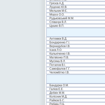
Грязєв А.Д.
Луценко Ю.В.
Мельник М.Є.
Мороз О.О.
Рудьковський М.М.
Співачук В.Л.
Цушко В.П.
Антемюк В.Д.
Бондаренко Г.І.
Вернидубов І.В.
Ісаєв Л.О.
Кальніченко І.В.
Матвієнко П.В.
Мусіяка В.Л.
Потапов В.І.
Самофалов Г.Г.
Челомбітко І.В.
Бандурка О.М.
Галієв Е.Е.
Добкін М.М.
Колісник М.Д.
Райков Б.С.
Рябікін П.Б.