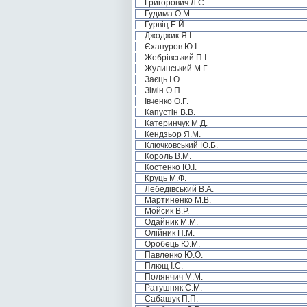
Григорович Л.С.
Гудима О.М.
Гурвіц Е.Й.
Джоджик Я.І.
Єхануров Ю.І.
Жебрівський П.І.
Жулинський М.Г.
Заєць І.О.
Зімін О.П.
Івченко О.Г.
Капустін В.В.
Катеринчук М.Д.
Кендзьор Я.М.
Ключковський Ю.Б.
Король В.М.
Костенко Ю.І.
Круць М.Ф.
Лебедівський В.А.
Мартиненко М.В.
Мойсик В.Р.
Одайник М.М.
Олійник П.М.
Оробець Ю.М.
Павленко Ю.О.
Плющ І.С.
Полянчич М.М.
Ратушняк С.М.
Сабашук П.П.