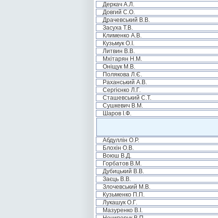
Деркач А.Л.
Довгий С.О.
Драчевський В.В.
Засуха Т.В.
Клименко А.В.
Кузьмук О.І.
Литвин В.В.
Мхітарян Н.М.
Оніщук М.В.
Полякова Л.Є.
Раханський А.В.
Сергієнко Л.Г.
Сташевський С.Т.
Сушкевич В.М.
Шаров І.Ф.
Абдуллін О.Р.
Блохін О.В.
Воюш В.Д.
Горбатов В.М.
Дубицький В.В.
Заєць В.В.
Злочевський М.В.
Кузьменко П.П.
Лукашук О.Г.
Мазуренко В.І.