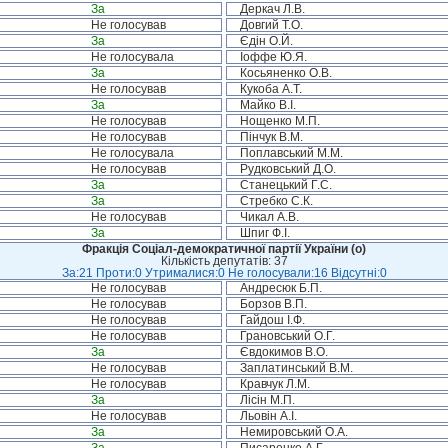
За
Деркач Л.В.
Не голосував
Довгий Т.О.
За
Єдін О.Й.
Не голосувала
Іоффе Ю.Я.
За
Косьяненко О.В.
Не голосував
Кукоба А.Т.
За
Майко В.І.
Не голосував
Нощенко М.П.
Не голосував
Пінчук В.М.
Не голосувала
Поплавський М.М.
Не голосував
Рудковський Д.О.
За
Станецький Г.С.
За
Стребко С.К.
Не голосував
Чикал А.В.
За
Шпиг Ф.І.
Фракція Соціал-демократичної партії України (о)
Кількість депутатів: 37
За:21 Проти:0 Утрималися:0 Не голосували:16 Відсутні:0
Не голосував
Андресюк Б.П.
Не голосував
Борзов В.П.
Не голосував
Гайдош І.Ф.
Не голосував
Грановський О.Г.
За
Євдокимов В.О.
Не голосував
Заплатинський В.М.
Не голосував
Кравчук Л.М.
За
Лісін М.П.
Не голосував
Льовін А.І.
За
Немировський О.А.