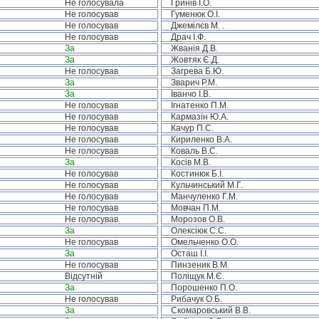
Не голосувала
Гринів І.О.
Не голосував
Гуменюк О.І.
Не голосував
Джемілєв М. .
Не голосував
Драч І.Ф.
За
Жванія Д.В.
За
Жовтяк Є.Д.
Не голосував
Загрева Б.Ю.
За
Зварич Р.М.
За
Іванчо І.В.
Не голосував
Ігнатенко П.М.
Не голосував
Кармазін Ю.А.
Не голосував
Качур П.С.
Не голосував
Кириленко В.А.
Не голосував
Коваль В.С.
За
Косів М.В.
Не голосував
Костинюк Б.І.
Не голосував
Кульчинський М.Г.
Не голосував
Манчуленко Г.М.
Не голосував
Мовчан П.М.
Не голосував
Морозов О.В.
За
Олексіюк С.С.
Не голосував
Омельченко О.О.
За
Осташ І.І.
Не голосував
Пинзеник В.М.
Відсутній
Поліщук М.Є.
За
Порошенко П.О.
Не голосував
Рибачук О.Б.
За
Скомаровський В.В.