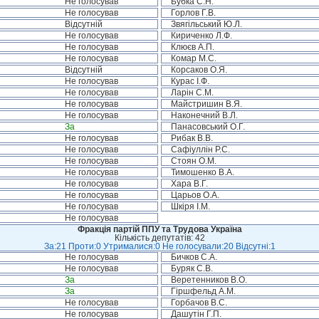
Не голосував
Бубка С.Н.
Не голосував
Горлов Г.В.
Відсутній
Звягільський Ю.Л.
Не голосував
Кириченко Л.Ф.
Не голосував
Клюєв А.П.
Не голосував
Комар М.С.
Відсутній
Корсаков О.Я.
Не голосував
Курас І.Ф.
Не голосував
Ларін С.М.
Не голосував
Майстришин В.Я.
Не голосував
Наконечний В.Л.
За
Панасовський О.Г.
Не голосував
Рибак В.В.
Не голосував
Сафіуллін Р.С.
Не голосував
Стоян О.М.
Не голосував
Тимошенко В.А.
Не голосував
Хара В.Г.
Не голосував
Царьов О.А.
Не голосував
Шкіря І.М.
Не голосував
Фракція партій ППУ та Трудова Україна
Кількість депутатів: 42
За:21 Проти:0 Утрималися:0 Не голосували:20 Відсутні:1
Не голосував
Бичков С.А.
Не голосував
Буряк С.В.
За
Веретенников В.О.
За
Гіршфельд А.М.
Не голосував
Горбачов В.С.
Не голосував
Дашутін Г.П.