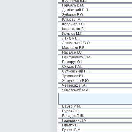
Бронніков В.К.
Горбаль В.М.
Димінський П.П.
Зубанов В.О.
Клімов Л.М.
Колоніарі О.П.
Коновалюк В.І.
Круглов М.П.
Ландик В.І.
Лєщинський О.О.
Макеєнко В.В.
Насалик І.С.
Пеклушенко О.М.
Римарук О.І.
Скудар Г.М.
Сулковський П.Г.
Турманов В.І.
Хомутиннік В.Ю.
Четверіков І.А.
Янковський М.А.
Бауер М.Й.
Буряк О.В.
Васадзе Т.Ш.
Гадяцький Л.М.
Гладкіх В.І.
Гуреєв В.М.