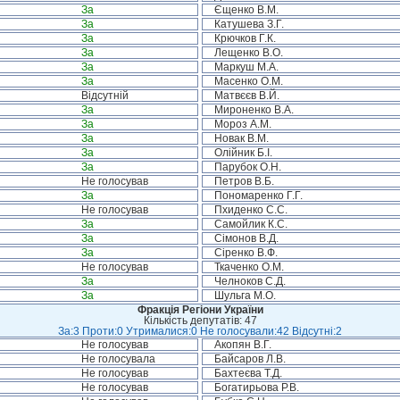
За
Єщенко В.М.
За
Катушева З.Г.
За
Крючков Г.К.
За
Лещенко В.О.
За
Маркуш М.А.
За
Масенко О.М.
Відсутній
Матвєєв В.Й.
За
Мироненко В.А.
За
Мороз А.М.
За
Новак В.М.
За
Олійник Б.І.
За
Парубок О.Н.
Не голосував
Петров В.Б.
За
Пономаренко Г.Г.
Не голосував
Пхиденко С.С.
За
Самойлик К.С.
За
Сімонов В.Д.
За
Сіренко В.Ф.
Не голосував
Ткаченко О.М.
За
Челноков С.Д.
За
Шульга М.О.
Фракція Регіони України
Кількість депутатів: 47
За:3 Проти:0 Утрималися:0 Не голосували:42 Відсутні:2
Не голосував
Акопян В.Г.
Не голосувала
Байсаров Л.В.
Не голосував
Бахтеєва Т.Д.
Не голосував
Богатирьова Р.В.