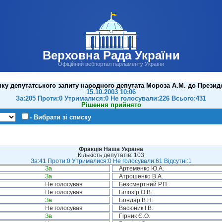
Верховна Рада України
Офіційний вебпортал парламенту України
ку депутатського запиту народного депутата Мороза А.М. до Презид
15.10.2003 10:06
За:205 Проти:0 Утрималися:0 Не голосували:226 Всього:431
Рішення прийнято
- Вибрати зі списку
Фракція Наша Україна
Кількість депутатів: 103
За:41 Проти:0 Утрималися:0 Не голосували:61 Відсутні:1
За
Артеменко Ю.А.
За
Атрошенко В.А.
Не голосував
Безсмертний Р.П.
Не голосував
Білозір О.В.
За
Бондар В.Н.
Не голосував
Васюник І.В.
За
Гірник Є.О.