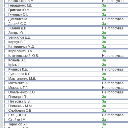
В’язівський В.М.
Не голосував
Геращенко І.В.
За
Гримчак Ю.М.
За
Гуменюк О.І.
За
Джемілєв М. .
Не голосував
Довгий С.О.
За
Жванія Д.В.
Не голосував
Заєць І.О.
За
Зейналов Е.Д.
За
Карпук В.Г.
За
Катеринчук М.Д.
За
Кириленко В.А.
За
Ключковський Ю.Б.
Не голосував
Коваль В.С.
За
Кріль І.І.
За
Куликов К.Б.
Не голосував
Лук’янова К.Є.
За
Мартиненко М.В.
За
Матвієнко А.С.
Не голосував
Москаль Г.Г.
Не голосував
Омельченко О.О.
Не голосував
Палиця І.П.
За
Петьовка В.В.
За
Полянчич М.М.
За
Слободян О.В.
За
Стець Ю.Я.
Не голосував
Стойко І.М.
За
Тарасюк Б.І.
За