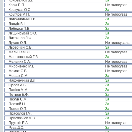
Коновалюк В.І.
За
Корж П.П.
Не голосував
Костусєв О.О.
За
Круглов М.П.
Не голосував
Лавринович О.В.
За
Ландік В.І.
За
Лебедєв П.В.
За
Лєщинський О.О.
За
Литвинов Л.Ф.
За
Лукаш О.Л.
Не голосувала
Льовочкін С.В.
За
Малишев В.С.
Не голосував
Маньковський Г.В.
За
Мельник С.А.
Не голосував
Мироненко М.І.
Не голосував
Момот С.В.
Не голосував
Мошак С.М.
За
Наконечний В.Л.
За
Орлов А.В.
За
Папієв М.М.
За
Петров Б.Ф.
За
Піскун С.М.
За
Плохой І.І.
За
Попов О.П.
За
Прасолов І.М.
За
Присяжнюк М.В.
За
Прутнік Е.А.
Не голосував
Рева Д.О.
За