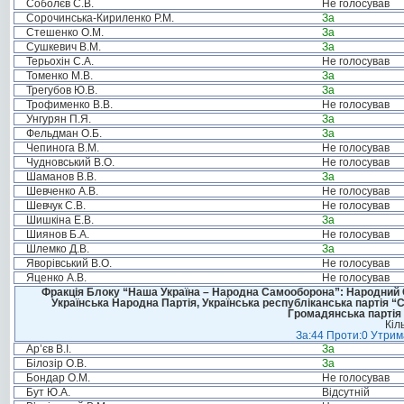
Соболєв С.В.
Не голосував
Сорочинська-Кириленко Р.М.
За
Стешенко О.М.
За
Сушкевич В.М.
За
Терьохін С.А.
Не голосував
Томенко М.В.
За
Трегубов Ю.В.
За
Трофименко В.В.
Не голосував
Унгурян П.Я.
За
Фельдман О.Б.
За
Чепинога В.М.
Не голосував
Чудновський В.О.
Не голосував
Шаманов В.В.
За
Шевченко А.В.
Не голосував
Шевчук С.В.
Не голосував
Шишкіна Е.В.
За
Шиянов Б.А.
Не голосував
Шлемко Д.В.
За
Яворівський В.О.
Не голосував
Яценко А.В.
Не голосував
Фракція Блоку “Наша Україна – Народна Самооборона”: Народний Со
Українська Народна Партія, Українська республіканська партія “
Громадянська партія 
Кіл
За:44 Проти:0 Утрима
Ар’єв В.І.
За
Білозір О.В.
За
Бондар О.М.
Не голосував
Бут Ю.А.
Відсутній