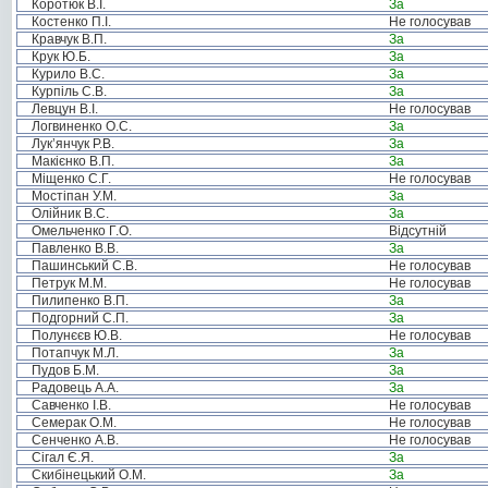
Коротюк В.І.
За
Костенко П.І.
Не голосував
Кравчук В.П.
За
Крук Ю.Б.
За
Курило В.С.
За
Курпіль С.В.
За
Левцун В.І.
Не голосував
Логвиненко О.С.
За
Лук’янчук Р.В.
За
Макієнко В.П.
За
Міщенко С.Г.
Не голосував
Мостіпан У.М.
За
Олійник В.С.
За
Омельченко Г.О.
Відсутній
Павленко В.В.
За
Пашинський С.В.
Не голосував
Петрук М.М.
Не голосував
Пилипенко В.П.
За
Подгорний С.П.
За
Полунєєв Ю.В.
Не голосував
Потапчук М.Л.
За
Пудов Б.М.
За
Радовець А.А.
За
Савченко І.В.
Не голосував
Семерак О.М.
Не голосував
Сенченко А.В.
Не голосував
Сігал Є.Я.
За
Скибінецький О.М.
За