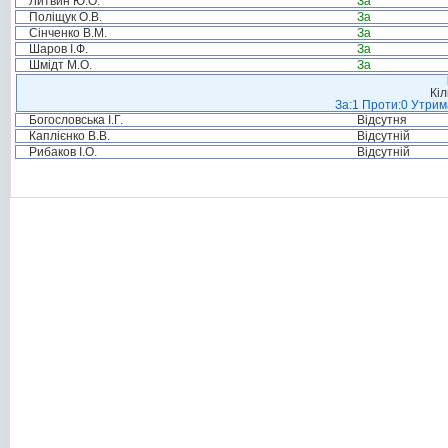
Литвин Ю.О.
За
Поліщук О.В.
За
Сінченко В.М.
За
Шаров І.Ф.
За
Шмідт М.О.
За
Кіл
За:1 Проти:0 Утрим
Богословська І.Г.
Відсутня
Каплієнко В.В.
Відсутній
Рибаков І.О.
Відсутній