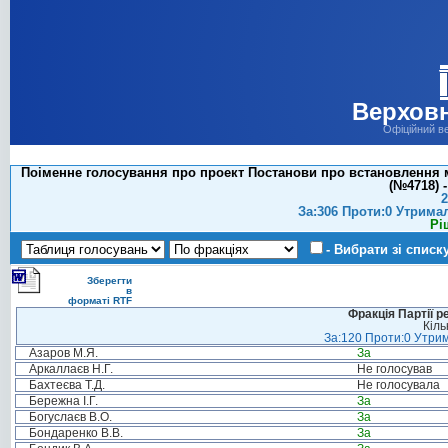
Верховн
Офіційний в
Поіменне голосування про проект Постанови про встановлення 
(№4718) -
2
За:306 Проти:0 Утрима
Рі
- Вибрати зі списк
Зберегти
в
форматі RTF
Фракція Партії р
Кіль
За:120 Проти:0 Утрим
Азаров М.Я.
За
Аркаллаєв Н.Г.
Не голосував
Бахтеєва Т.Д.
Не голосувала
Бережна І.Г.
За
Богуслаєв В.О.
За
Бондаренко В.В.
За