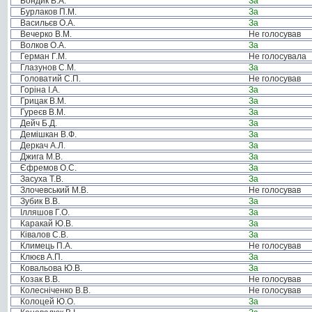
Бондик В.А.
За
Бурлаков П.М.
За
Васильєв О.А.
За
Вечерко В.М.
Не голосував
Волков О.А.
За
Герман Г.М.
Не голосувала
Глазунов С.М.
За
Головатий С.П.
Не голосував
Горіна І.А.
За
Грицак В.М.
За
Гуреєв В.М.
За
Дейч Б.Д.
За
Демішкан В.Ф.
За
Деркач А.Л.
За
Джига М.В.
За
Єфремов О.С.
За
Засуха Т.В.
За
Злочевський М.В.
Не голосував
Зубик В.В.
За
Ілляшов Г.О.
За
Каракай Ю.В.
За
Ківалов С.В.
За
Климець П.А.
Не голосував
Клюєв А.П.
За
Ковальова Ю.В.
За
Козак В.В.
Не голосував
Колесніченко В.В.
Не голосував
Колоцей Ю.О.
За