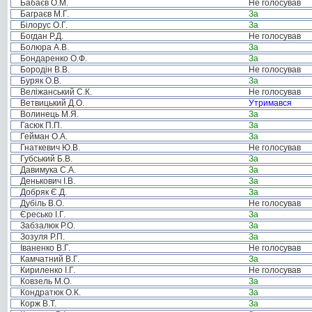
Бабаєв О.М.
Не голосував
Баграєв М.Г.
За
Білорус О.Г.
За
Богдан Р.Д.
Не голосував
Болюра А.В.
За
Бондаренко О.Ф.
За
Бородін В.В.
Не голосував
Буряк О.В.
За
Веліжанський С.К.
Не голосував
Ветвицький Д.О.
Утримався
Волинець М.Я.
За
Гасюк П.П.
За
Гейман О.А.
За
Гнаткевич Ю.В.
Не голосував
Губський Б.В.
За
Давимука С.А.
За
Денькович І.В.
За
Добряк Є.Д.
За
Дубіль В.О.
Не голосував
Єресько І.Г.
За
Забзалюк Р.О.
За
Зозуля Р.П.
За
Іваненко В.Г.
Не голосував
Камчатний В.Г.
За
Кириленко І.Г.
Не голосував
Ковзель М.О.
За
Кондратюк О.К.
За
Корж В.Т.
За