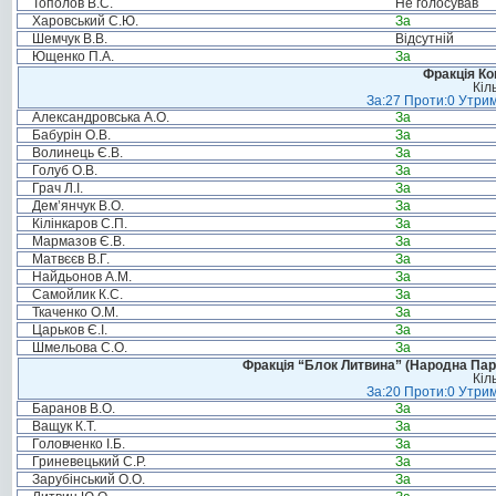
Тополов В.С.
Не голосував
Харовський С.Ю.
За
Шемчук В.В.
Відсутній
Ющенко П.А.
За
Фракція Ком
Кіл
За:27 Проти:0 Утрим
Александровська А.О.
За
Бабурін О.В.
За
Волинець Є.В.
За
Голуб О.В.
За
Грач Л.І.
За
Дем’янчук В.О.
За
Кілінкаров С.П.
За
Мармазов Є.В.
За
Матвєєв В.Г.
За
Найдьонов А.М.
За
Самойлик К.С.
За
Ткаченко О.М.
За
Царьков Є.І.
За
Шмельова С.О.
За
Фракція “Блок Литвина” (Народна Парті
Кіл
За:20 Проти:0 Утрим
Баранов В.О.
За
Ващук К.Т.
За
Головченко І.Б.
За
Гриневецький С.Р.
За
Зарубінський О.О.
За