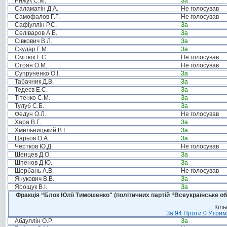
Рижук С.М.
За
Саламатін Д.А.
Не голосував
Самофалов Г.Г.
Не голосував
Сафіуллін Р.С.
За
Селіваров А.Б.
За
Сівкович В.Л.
За
Скудар Г.М.
За
Смітюх Г.Є.
Не голосував
Стоян О.М.
Не голосував
Супруненко О.І.
За
Табачник Д.В.
За
Тедеєв Е.С.
За
Тітенко С.М.
За
Тулуб С.Б.
За
Федун О.Л.
Не голосував
Хара В.Г.
За
Хмельницький В.І.
За
Царьов О.А.
За
Чертков Ю.Д.
Не голосував
Шенцев Д.О.
За
Шпенов Д.Ю.
За
Щербань А.В.
Не голосував
Янукович В.В.
За
Ярощук В.І.
За
Фракція “Блок Юлії Тимошенко" (політичних партій “Всеукраїнське об
Кіль
За:94 Проти:0 Утрима
Абдуллін О.Р.
За