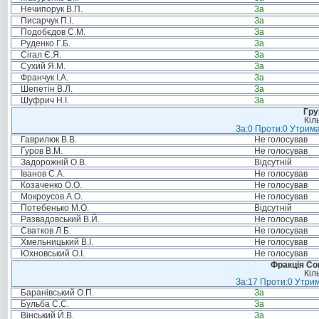
Нечипорук В.П.
За
Писарчук П.І.
За
Подобєдов С.М.
За
Руденко Г.Б.
За
Сігал Є.Я.
За
Сухий Я.М.
За
Франчук І.А.
За
Шепетін В.Л.
За
Шуфрич Н.І.
За
Гру
Кіл
За:0 Проти:0 Утрима
Гаврилюк В.В.
Не голосував
Гуров В.М.
Не голосував
Задорожній О.В.
Відсутній
Іванов С.А.
Не голосував
Козаченко О.О.
Не голосував
Мокроусов А.О.
Не голосував
Потебенько М.О.
Відсутній
Развадовський В.Й.
Не голосував
Сватков Л.Б.
Не голосував
Хмельницький В.І.
Не голосував
Юхновський О.І.
Не голосував
Фракція Соц
Кіл
За:17 Проти:0 Утрим
Баранівський О.П.
За
Бульба С.С.
За
Вінський Й.В.
За