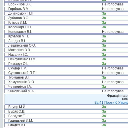
Бронніков В.К.
Не голосував
Горбаль В.М.
Не голосував
Димінський П.П.
За
Зубанов В.О.
За
Клімов Л.М.
За
Колоніарі О.П.
За
Коновалюк В.І.
Не голосував
Круглов М.П.
За
Ландик В.І.
За
Лєщинський О.О.
За
Макеєнко В.В.
За
Насалик І.С.
За
Пеклушенко О.М.
За
Римарук О.І.
За
Скудар Г.М.
Не голосував
Сулковський П.Г.
Не голосував
Турманов В.І.
За
Хомутиннік В.Ю.
Не голосував
Четверіков І.А.
За
Янковський М.А.
Не голосував
Фракція пар
Кіл
За:41 Проти:0 Утрим
Бауер М.Й.
За
Буряк О.В.
За
Васадзе Т.Ш.
За
Гадяцький Л.М.
За
Гладкіх В.І.
За