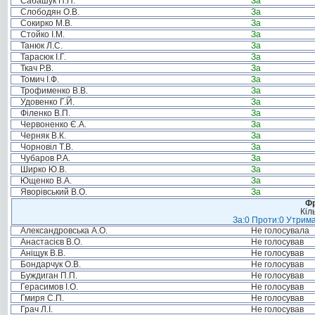
Сабашук П.П.
За
Слободян О.В.
За
Сокирко М.В.
За
Стойко І.М.
За
Танюк Л.С.
За
Тарасюк І.Г.
За
Ткач Р.В.
За
Томич І.Ф.
За
Трофименко В.В.
За
Удовенко Г.Й.
За
Філенко В.П.
За
Червоненко Є.А.
За
Черняк В.К.
За
Чорновіл Т.В.
За
Чубаров Р.А.
За
Ширко Ю.В.
За
Ющенко В.А.
За
Яворівський В.О.
За
Фр
Кіл
За:0 Проти:0 Утрима
Александровська А.О.
Не голосувала
Анастасієв В.О.
Не голосував
Аніщук В.В.
Не голосував
Бондарчук О.В.
Не голосував
Буждиган П.П.
Не голосував
Герасимов І.О.
Не голосував
Гмиря С.П.
Не голосував
Грач Л.І.
Не голосував