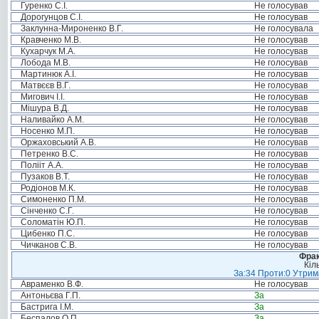
Гуренко С.І.
Не голосував
Дорогунцов С.І.
Не голосував
Заклунна-Мироненко В.Г.
Не голосувала
Кравченко М.В.
Не голосував
Кухарчук М.А.
Не голосував
Лобода М.В.
Не голосував
Мартинюк А.І.
Не голосував
Матвєєв В.Г.
Не голосував
Мигович І.І.
Не голосував
Мішура В.Д.
Не голосував
Наливайко А.М.
Не голосував
Носенко М.П.
Не голосував
Оржаховський А.В.
Не голосував
Петренко В.С.
Не голосував
Полііт А.А.
Не голосував
Пузаков В.Т.
Не голосував
Родіонов М.К.
Не голосував
Симоненко П.М.
Не голосував
Сінченко С.Г.
Не голосував
Соломатін Ю.П.
Не голосував
Цибенко П.С.
Не голосував
Чичканов С.В.
Не голосував
Фрак
Кіл
За:34 Проти:0 Утрима
Авраменко В.Ф.
Не голосував
Антоньєва Г.П.
За
Бастрига І.М.
За
Беспалов О.П.
За