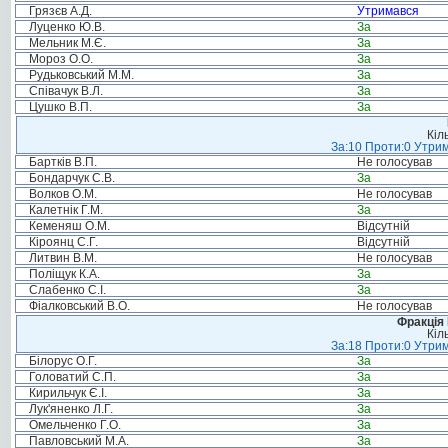
Грязєв А.Д.
Утримався
Луценко Ю.В.
За
Мельник М.Є.
За
Мороз О.О.
За
Рудьковський М.М.
За
Співачук В.Л.
За
Цушко В.П.
За
Кіл
За:10 Проти:0 Утрим
Бартків В.П.
Не голосував
Бондарчук С.В.
За
Волков О.М.
Не голосував
Калетнік Г.М.
За
Кеменяш О.М.
Відсутній
Кіроянц С.Г.
Відсутній
Литвин В.М.
Не голосував
Поліщук К.А.
За
Слабенко С.І.
За
Фіалковський В.О.
Не голосував
Фракція
Кіл
За:18 Проти:0 Утрим
Білорус О.Г.
За
Головатий С.П.
За
Кирильчук Є.І.
За
Лук'яненко Л.Г.
За
Омельченко Г.О.
За
Павловський М.А.
За