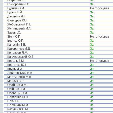
Гаврилюк І.Я.
За
Григорович Л.С.
За
Гудима О.М.
Не голосував
Гурвіц Е.Й.
За
Джоджик Я.І.
За
Єхануров Ю.І.
За
Жебрівський П.І.
За
Жулинський М.Г.
За
Заєць І.О.
За
Зімін О.П.
Не голосував
Івченко О.Г.
За
Капустін В.В.
За
Катеринчук М.Д.
За
Кендзьор Я.М.
За
Ключковський Ю.Б.
За
Король В.М.
Не голосував
Костенко Ю.І.
За
Круць М.Ф.
За
Лебедівський В.А.
За
Мартиненко М.В.
За
Мойсик В.Р.
За
Одайник М.М.
За
Олійник П.М.
За
Оробець Ю.М.
За
Павленко Ю.О.
За
Плющ І.С.
За
Полянчич М.М.
За
Ратушняк С.М.
За