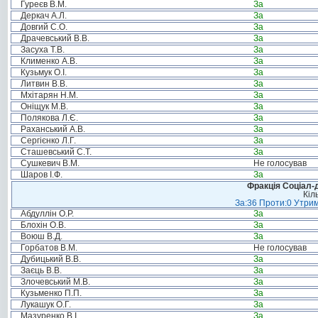
Гуреєв В.М.
За
Деркач А.Л.
За
Довгий С.О.
За
Драчевський В.В.
За
Засуха Т.В.
За
Клименко А.В.
За
Кузьмук О.І.
За
Литвин В.В.
За
Мхітарян Н.М.
За
Оніщук М.В.
За
Полякова Л.Є.
За
Раханський А.В.
За
Сергієнко Л.Г.
За
Сташевський С.Т.
За
Сушкевич В.М.
Не голосував
Шаров І.Ф.
За
Фракція Соціал-д
Кіл
За:36 Проти:0 Утрим
Абдуллін О.Р.
За
Блохін О.В.
За
Воюш В.Д.
За
Горбатов В.М.
Не голосував
Дубицький В.В.
За
Заєць В.В.
За
Злочевський М.В.
За
Кузьменко П.П.
За
Лукашук О.Г.
За
Мазуренко В.І.
За