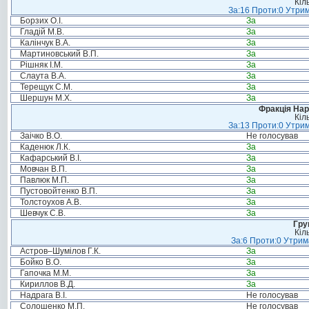
Кіл
За:16 Проти:0 Утрим
Борзих О.І.
За
Гладій М.В.
За
Калінчук В.А.
За
Мартиновський В.П.
За
Рішняк І.М.
За
Слаута В.А.
За
Терещук С.М.
За
Шершун М.Х.
За
Фракція Нар
Кіл
За:13 Проти:0 Утрим
Заічко В.О.
Не голосував
Каденюк Л.К.
За
Кафарський В.І.
За
Мовчан В.П.
За
Павлюк М.П.
За
Пустовойтенко В.П.
За
Толстоухов А.В.
За
Шевчук С.В.
За
Гру
Кіл
За:6 Проти:0 Утрим
Астров–Шумілов Г.К.
За
Бойко В.О.
За
Гапочка М.М.
За
Кириллов В.Д.
За
Надрага В.І.
Не голосував
Солошенко М.П.
Не голосував