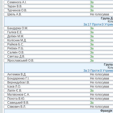
Семинога А.І.
За
Таран В.В.
За
Турчинов О.В.
За
Шкіль А.В.
Не голосував
Група Д
Кіл
За:17 Проти:0 Утрим
Бандурка О.М.
За
Галієв Е.Е.
За
Добкін М.М.
За
Колісник М.Д.
За
Райков Б.С.
За
Рябікін П.Б.
За
Салмін О.В.
За
Святаш Д.В.
За
Ярославський О.В.
За
Група
Кіл
За:3 Проти:0 Утрима
Антемюк В.Д.
Не голосував
Бондаренко Г.І.
Не голосував
Вернидубов І.В.
Не голосував
Ісаєв Л.О.
Не голосував
Лапін Є.В.
За
Матвієнков С.А.
Не голосував
Пєхота В.Ю.
Не голосував
Савицький В.В.
За
Сівкович В.Л.
Не голосував
Фракція 