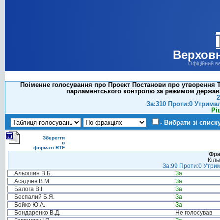
Верховн
Офіційний в
Поіменне голосування про Проект Постанови про утворення Т
парламентського контролю за режимом державно
2
За:310 Проти:0 Утрима
Рі
- Вибрати зі списк
Зберегти
в
форматі RTF
Фра
Кіль
За:99 Проти:0 Утрим
Альошин В.Б.
За
Асадчев В.М.
За
Балога В.І.
За
Беспалий Б.Я.
За
Бойко Ю.А.
За
Бондаренко В.Д.
Не голосував