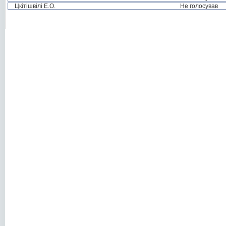
Цкітішвілі Е.О.
Не голосував