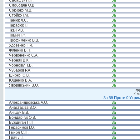
Сабашук П.П.
За
Слободян О.В.
За
Сокирко М.В.
За
Стойко І.М.
За
Танюк Л.С.
За
Тарасюк І.Г.
За
Ткач Р.В.
За
Томич І.Ф.
За
Трофименко В.В.
За
Удовенко Г.Й.
За
Філенко В.П.
За
Червоненко Є.А.
За
Черняк В.К.
За
Чорновіл Т.В.
За
Чубаров Р.А.
За
Ширко Ю.В.
За
Ющенко В.А.
За
Яворівський В.О.
За
Фр
Кіл
За:59 Проти:0 Утрим
Александровська А.О.
За
Анастасієв В.О.
За
Аніщук В.В.
За
Бондарчук О.В.
За
Буждиган П.П.
За
Герасимов І.О.
За
Гмиря С.П.
За
Грач Л.І.
За