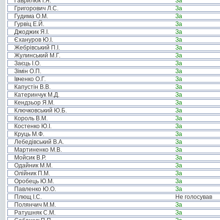
Гаврилюк І.Я.
За
Григорович Л.С.
За
Гудима О.М.
За
Гурвіц Е.Й.
За
Джоджик Я.І.
За
Єхануров Ю.І.
За
Жебрівський П.І.
За
Жулинський М.Г.
За
Заєць І.О.
За
Зімін О.П.
За
Івченко О.Г.
За
Капустін В.В.
За
Катеринчук М.Д.
За
Кендзьор Я.М.
За
Ключковський Ю.Б.
За
Король В.М.
За
Костенко Ю.І.
За
Круць М.Ф.
За
Лебедівський В.А.
За
Мартиненко М.В.
За
Мойсик В.Р.
За
Одайник М.М.
За
Олійник П.М.
За
Оробець Ю.М.
За
Павленко Ю.О.
За
Плющ І.С.
Не голосував
Полянчич М.М.
За
Ратушняк С.М.
За