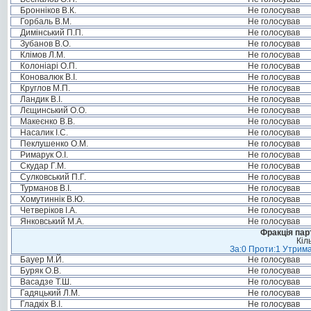
Бронніков В.К.
Не голосував
Горбаль В.М.
Не голосував
Димінський П.П.
Не голосував
Зубанов В.О.
Не голосував
Клімов Л.М.
Не голосував
Колоніарі О.П.
Не голосував
Коновалюк В.І.
Не голосував
Круглов М.П.
Не голосував
Ландик В.І.
Не голосував
Лєщинський О.О.
Не голосував
Макеєнко В.В.
Не голосував
Насалик І.С.
Не голосував
Пеклушенко О.М.
Не голосував
Римарук О.І.
Не голосував
Скудар Г.М.
Не голосував
Сулковський П.Г.
Не голосував
Турманов В.І.
Не голосував
Хомутиннік В.Ю.
Не голосував
Четверіков І.А.
Не голосував
Янковський М.А.
Не голосував
Фракція пар
Кіл
За:0 Проти:1 Утрима
Бауер М.Й.
Не голосував
Буряк О.В.
Не голосував
Васадзе Т.Ш.
Не голосував
Гадяцький Л.М.
Не голосував
Гладкіх В.І.
Не голосував