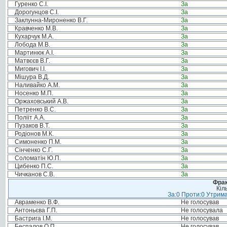
Гуренко С.І.
За
Дорогунцов С.І.
За
Заклунна-Мироненко В.Г.
За
Кравченко М.В.
За
Кухарчук М.А.
За
Лобода М.В.
За
Мартинюк А.І.
За
Матвєєв В.Г.
За
Мигович І.І.
За
Мішура В.Д.
За
Наливайко А.М.
За
Носенко М.П.
За
Оржаховський А.В.
За
Петренко В.С.
За
Полііт А.А.
За
Пузаков В.Т.
За
Родіонов М.К.
За
Симоненко П.М.
За
Сінченко С.Г.
За
Соломатін Ю.П.
За
Цибенко П.С.
За
Чичканов С.В.
За
Фрак
Кіл
За:0 Проти:0 Утрима
Авраменко В.Ф.
Не голосував
Антоньєва Г.П.
Не голосувала
Бастрига І.М.
Не голосував
Беспалов О.П.
Не голосував