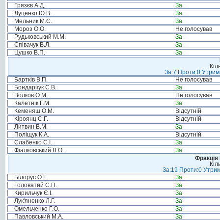
Грязєв А.Д.
За
Луценко Ю.В.
За
Мельник М.Є.
За
Мороз О.О.
Не голосував
Рудьковський М.М.
За
Співачук В.Л.
За
Цушко В.П.
За
Кіл
За:7 Проти:0 Утрим
Бартків В.П.
Не голосував
Бондарчук С.В.
За
Волков О.М.
Не голосував
Калетнік Г.М.
За
Кеменяш О.М.
Відсутній
Кіроянц С.Г.
Відсутній
Литвин В.М.
За
Поліщук К.А.
Відсутній
Слабенко С.І.
За
Фіалковський В.О.
За
Фракція
Кіл
За:19 Проти:0 Утрим
Білорус О.Г.
За
Головатий С.П.
За
Кирильчук Є.І.
За
Лук'яненко Л.Г.
За
Омельченко Г.О.
За
Павловський М.А.
За