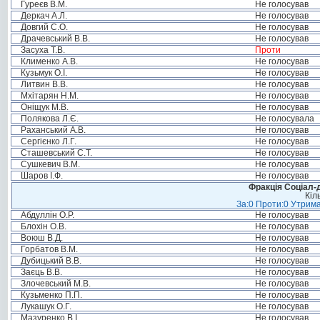
Гуреєв В.М.
Не голосував
Деркач А.Л.
Не голосував
Довгий С.О.
Не голосував
Драчевський В.В.
Не голосував
Засуха Т.В.
Проти
Клименко А.В.
Не голосував
Кузьмук О.І.
Не голосував
Литвин В.В.
Не голосував
Мхітарян Н.М.
Не голосував
Оніщук М.В.
Не голосував
Полякова Л.Є.
Не голосувала
Раханський А.В.
Не голосував
Сергієнко Л.Г.
Не голосував
Сташевський С.Т.
Не голосував
Сушкевич В.М.
Не голосував
Шаров І.Ф.
Не голосував
Фракція Соціал-д
Кіл
За:0 Проти:0 Утрима
Абдуллін О.Р.
Не голосував
Блохін О.В.
Не голосував
Воюш В.Д.
Не голосував
Горбатов В.М.
Не голосував
Дубицький В.В.
Не голосував
Заєць В.В.
Не голосував
Злочевський М.В.
Не голосував
Кузьменко П.П.
Не голосував
Лукашук О.Г.
Не голосував
Мазуренко В.І.
Не голосував