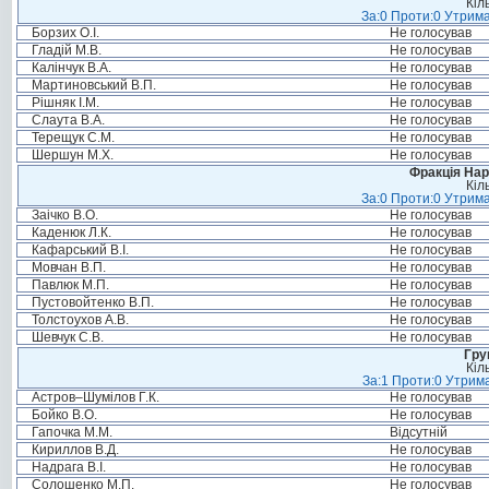
Кіл
За:0 Проти:0 Утрима
Борзих О.І.
Не голосував
Гладій М.В.
Не голосував
Калінчук В.А.
Не голосував
Мартиновський В.П.
Не голосував
Рішняк І.М.
Не голосував
Слаута В.А.
Не голосував
Терещук С.М.
Не голосував
Шершун М.Х.
Не голосував
Фракція Нар
Кіл
За:0 Проти:0 Утрима
Заічко В.О.
Не голосував
Каденюк Л.К.
Не голосував
Кафарський В.І.
Не голосував
Мовчан В.П.
Не голосував
Павлюк М.П.
Не голосував
Пустовойтенко В.П.
Не голосував
Толстоухов А.В.
Не голосував
Шевчук С.В.
Не голосував
Гру
Кіл
За:1 Проти:0 Утрима
Астров–Шумілов Г.К.
Не голосував
Бойко В.О.
Не голосував
Гапочка М.М.
Відсутній
Кириллов В.Д.
Не голосував
Надрага В.І.
Не голосував
Солошенко М.П.
Не голосував