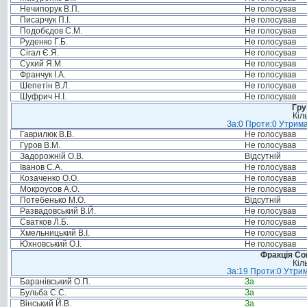
Нечипорук В.П.
Не голосував
Писарчук П.І.
Не голосував
Подобєдов С.М.
Не голосував
Руденко Г.Б.
Не голосував
Сігал Є.Я.
Не голосував
Сухий Я.М.
Не голосував
Франчук І.А.
Не голосував
Шепетін В.Л.
Не голосував
Шуфрич Н.І.
Не голосував
Гру
Кіл
За:0 Проти:0 Утрима
Гаврилюк В.В.
Не голосував
Гуров В.М.
Не голосував
Задорожній О.В.
Відсутній
Іванов С.А.
Не голосував
Козаченко О.О.
Не голосував
Мокроусов А.О.
Не голосував
Потебенько М.О.
Відсутній
Развадовський В.Й.
Не голосував
Сватков Л.Б.
Не голосував
Хмельницький В.І.
Не голосував
Юхновський О.І.
Не голосував
Фракція Соц
Кіл
За:19 Проти:0 Утрим
Баранівський О.П.
За
Бульба С.С.
За
Вінський Й.В.
За