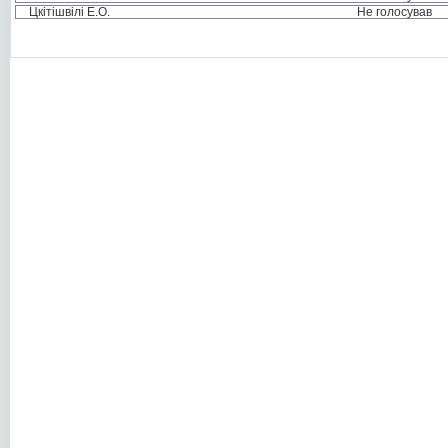
Цкітішвілі Е.О.
Не голосував