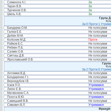
Семинога А.І.
За
Таран В.В.
За
Турчинов О.В.
За
Шкіль А.В.
За
Група Д
Кіл
За:0 Проти:1 Утрима
Бандурка О.М.
Не голосував
Галієв Е.Е.
Не голосував
Добкін М.М.
Не голосував
Колісник М.Д.
Проти
Райков Б.С.
Не голосував
Рябікін П.Б.
Не голосував
Салмін О.В.
Не голосував
Святаш Д.В.
Не голосував
Ярославський О.В.
Не голосував
Група
Кіл
За:2 Проти:0 Утрима
Антемюк В.Д.
Не голосував
Бондаренко Г.І.
Не голосував
Вернидубов І.В.
Не голосував
Ісаєв Л.О.
Утримався
Лапін Є.В.
Утримався
Матвієнков С.А.
Не голосував
Пєхота В.Ю.
Утримався
Савицький В.В.
Не голосував
Сівкович В.Л.
Утримався
Фракція 