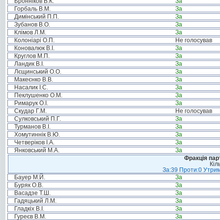
Бронніков В.К.
За
Горбаль В.М.
За
Димінський П.П.
За
Зубанов В.О.
За
Клімов Л.М.
За
Колоніарі О.П.
Не голосував
Коновалюк В.І.
За
Круглов М.П.
За
Ландик В.І.
За
Лєщинський О.О.
За
Макеєнко В.В.
За
Насалик І.С.
За
Пеклушенко О.М.
За
Римарук О.І.
За
Скудар Г.М.
Не голосував
Сулковський П.Г.
За
Турманов В.І.
За
Хомутиннік В.Ю.
За
Четверіков І.А.
За
Янковський М.А.
За
Фракція пар
Кіл
За:39 Проти:0 Утрим
Бауер М.Й.
За
Буряк О.В.
За
Васадзе Т.Ш.
За
Гадяцький Л.М.
За
Гладкіх В.І.
За
Гуреєв В.М.
За