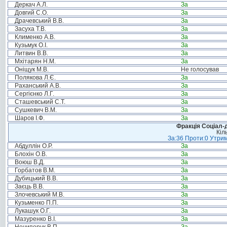
Деркач А.Л.
За
Довгий С.О.
За
Драчевський В.В.
За
Засуха Т.В.
За
Клименко А.В.
За
Кузьмук О.І.
За
Литвин В.В.
За
Мхітарян Н.М.
За
Оніщук М.В.
Не голосував
Полякова Л.Є.
За
Раханський А.В.
За
Сергієнко Л.Г.
За
Сташевський С.Т.
За
Сушкевич В.М.
За
Шаров І.Ф.
За
Фракція Соціал-д
Кіл
За:36 Проти:0 Утрим
Абдуллін О.Р.
За
Блохін О.В.
За
Воюш В.Д.
За
Горбатов В.М.
За
Дубицький В.В.
За
Заєць В.В.
За
Злочевський М.В.
За
Кузьменко П.П.
За
Лукашук О.Г.
За
Мазуренко В.І.
За