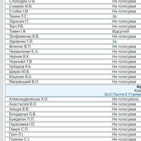
Слободян О.В.
Не голосував
Сокирко М.В.
Не голосував
Стойко І.М.
Не голосував
Танюк Л.С.
За
Тарасюк І.Г.
Не голосував
Ткач Р.В.
Не голосував
Томич І.Ф.
Відсутній
Трофименко В.В.
Не голосував
Удовенко Г.Й.
За
Філенко В.П.
Не голосував
Червоненко Є.А.
Не голосував
Черняк В.К.
Не голосував
Чорновіл Т.В.
Не голосував
Чубаров Р.А.
Не голосував
Ширко Ю.В.
Не голосував
Ющенко В.А.
Не голосував
Яворівський В.О.
Не голосував
Фр
Кіл
За:0 Проти:0 Утрима
Александровська А.О.
Не голосувала
Анастасієв В.О.
Не голосував
Аніщук В.В.
Не голосував
Бондарчук О.В.
Не голосував
Буждиган П.П.
Не голосував
Герасимов І.О.
Не голосував
Гмиря С.П.
Не голосував
Грач Л.І.
Не голосував
Гуренко С.І.
Не голосував