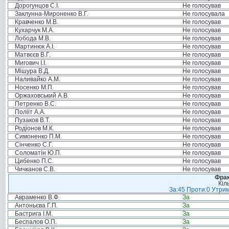
Дорогунцов С.І.
Не голосував
Заклунна-Мироненко В.Г.
Не голосувала
Кравченко М.В.
Не голосував
Кухарчук М.А.
Не голосував
Лобода М.В.
Не голосував
Мартинюк А.І.
Не голосував
Матвєєв В.Г.
Не голосував
Мигович І.І.
Не голосував
Мішура В.Д.
Не голосував
Наливайко А.М.
Не голосував
Носенко М.П.
Не голосував
Оржаховський А.В.
Не голосував
Петренко В.С.
Не голосував
Полііт А.А.
Не голосував
Пузаков В.Т.
Не голосував
Родіонов М.К.
Не голосував
Симоненко П.М.
Не голосував
Сінченко С.Г.
Не голосував
Соломатін Ю.П.
Не голосував
Цибенко П.С.
Не голосував
Чичканов С.В.
Не голосував
Фрак
Кіл
За:45 Проти:0 Утрим
Авраменко В.Ф.
За
Антоньєва Г.П.
За
Бастрига І.М.
За
Беспалов О.П.
За