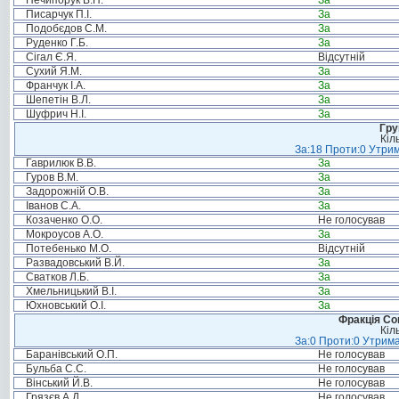
Нечипорук В.П.
За
Писарчук П.І.
За
Подобєдов С.М.
За
Руденко Г.Б.
За
Сігал Є.Я.
Відсутній
Сухий Я.М.
За
Франчук І.А.
За
Шепетін В.Л.
За
Шуфрич Н.І.
За
Гру
Кіл
За:18 Проти:0 Утрим
Гаврилюк В.В.
За
Гуров В.М.
За
Задорожній О.В.
За
Іванов С.А.
За
Козаченко О.О.
Не голосував
Мокроусов А.О.
За
Потебенько М.О.
Відсутній
Развадовський В.Й.
За
Сватков Л.Б.
За
Хмельницький В.І.
За
Юхновський О.І.
За
Фракція Соц
Кіл
За:0 Проти:0 Утрима
Баранівський О.П.
Не голосував
Бульба С.С.
Не голосував
Вінський Й.В.
Не голосував
Грязєв А.Д.
Не голосував