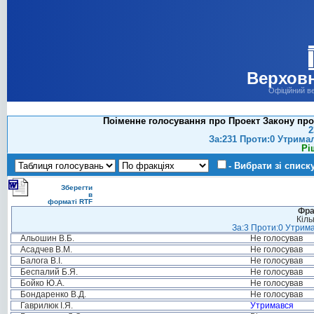
Верховн
Офіційний в
Поіменне голосування про Проект Закону про 
2
За:231 Проти:0 Утрима
Рі
- Вибрати зі списк
Зберегти
в
форматі RTF
Фра
Кіль
За:3 Проти:0 Утрима
Альошин В.Б.
Не голосував
Асадчев В.М.
Не голосував
Балога В.І.
Не голосував
Беспалий Б.Я.
Не голосував
Бойко Ю.А.
Не голосував
Бондаренко В.Д.
Не голосував
Гаврилюк І.Я.
Утримався