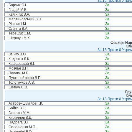
За:16 Проти:0 Утрим
Борзих О.І.
За
Гладій М.В.
За
Калінчук В.А.
За
Мартиновський В.П.
За
Рішняк І.М.
За
Слаута В.А.
За
Терещук С.М.
За
Шершун М.Х.
За
Фракція Нар
Кіл
За:15 Проти:0 Утрим
Заічко В.О.
За
Каденюк Л.К.
За
Кафарський В.І.
За
Мовчан В.П.
За
Павлюк М.П.
За
Пустовойтенко В.П.
За
Толстоухов А.В.
За
Шевчук С.В.
За
Гру
Кіл
За:13 Проти:0 Утрим
Астров–Шумілов Г.К.
За
Бойко В.О.
За
Гапочка М.М.
За
Кириллов В.Д.
За
Надрага В.І.
За
Солошенко М.П.
За
Цкітішвілі Е.О.
За