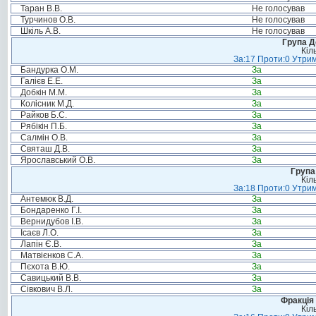
Таран В.В.
Не голосував
Турчинов О.В.
Не голосував
Шкіль А.В.
Не голосував
Група Д
Кіл
За:17 Проти:0 Утрим
Бандурка О.М.
За
Галієв Е.Е.
За
Добкін М.М.
За
Колісник М.Д.
За
Райков Б.С.
За
Рябікін П.Б.
За
Салмін О.В.
За
Святаш Д.В.
За
Ярославський О.В.
За
Група
Кіл
За:18 Проти:0 Утрим
Антемюк В.Д.
За
Бондаренко Г.І.
За
Вернидубов І.В.
За
Ісаєв Л.О.
За
Лапін Є.В.
За
Матвієнков С.А.
За
Пєхота В.Ю.
За
Савицький В.В.
За
Сівкович В.Л.
За
Фракція 
Кіл