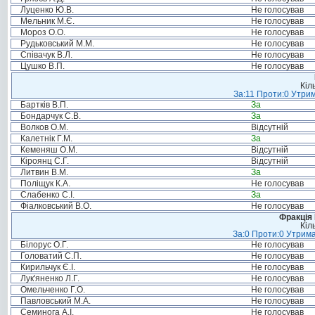
Луценко Ю.В.
Не голосував
Мельник М.Є.
Не голосував
Мороз О.О.
Не голосував
Рудьковський М.М.
Не голосував
Співачук В.Л.
Не голосував
Цушко В.П.
Не голосував
Кіл
За:11 Проти:0 Утрим
Бартків В.П.
За
Бондарчук С.В.
За
Волков О.М.
Відсутній
Калетнік Г.М.
За
Кеменяш О.М.
Відсутній
Кіроянц С.Г.
Відсутній
Литвин В.М.
За
Поліщук К.А.
Не голосував
Слабенко С.І.
За
Фіалковський В.О.
Не голосував
Фракція
Кіл
За:0 Проти:0 Утрима
Білорус О.Г.
Не голосував
Головатий С.П.
Не голосував
Кирильчук Є.І.
Не голосував
Лук'яненко Л.Г.
Не голосував
Омельченко Г.О.
Не голосував
Павловський М.А.
Не голосував
Семинога А.І.
Не голосував