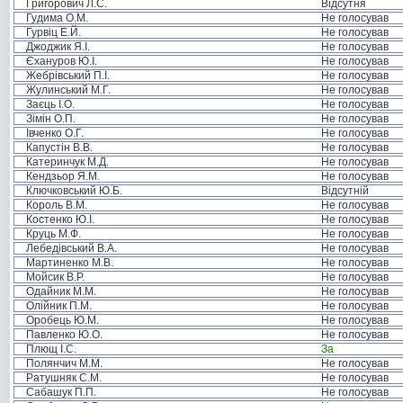
Григорович Л.С.
Відсутня
Гудима О.М.
Не голосував
Гурвіц Е.Й.
Не голосував
Джоджик Я.І.
Не голосував
Єхануров Ю.І.
Не голосував
Жебрівський П.І.
Не голосував
Жулинський М.Г.
Не голосував
Заєць І.О.
Не голосував
Зімін О.П.
Не голосував
Івченко О.Г.
Не голосував
Капустін В.В.
Не голосував
Катеринчук М.Д.
Не голосував
Кендзьор Я.М.
Не голосував
Ключковський Ю.Б.
Відсутній
Король В.М.
Не голосував
Костенко Ю.І.
Не голосував
Круць М.Ф.
Не голосував
Лебедівський В.А.
Не голосував
Мартиненко М.В.
Не голосував
Мойсик В.Р.
Не голосував
Одайник М.М.
Не голосував
Олійник П.М.
Не голосував
Оробець Ю.М.
Не голосував
Павленко Ю.О.
Не голосував
Плющ І.С.
За
Полянчич М.М.
Не голосував
Ратушняк С.М.
Не голосував
Сабашук П.П.
Не голосував