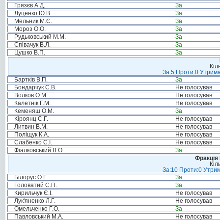
Грязєв А.Д.
За
Луценко Ю.В.
За
Мельник М.Є.
За
Мороз О.О.
За
Рудьковський М.М.
За
Співачук В.Л.
За
Цушко В.П.
За
Кіл
За:5 Проти:0 Утрима
Бартків В.П.
За
Бондарчук С.В.
Не голосував
Волков О.М.
Не голосував
Калетнік Г.М.
Не голосував
Кеменяш О.М.
За
Кіроянц С.Г.
Не голосував
Литвин В.М.
Не голосував
Поліщук К.А.
Не голосував
Слабенко С.І.
Не голосував
Фіалковський В.О.
За
Фракція
Кіл
За:10 Проти:0 Утрим
Білорус О.Г.
За
Головатий С.П.
За
Кирильчук Є.І.
Не голосував
Лук'яненко Л.Г.
Не голосував
Омельченко Г.О.
За
Павловський М.А.
Не голосував