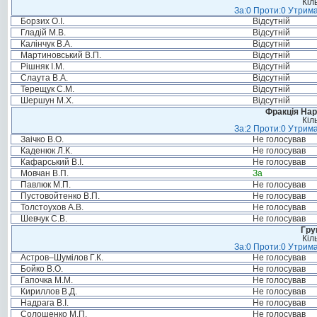
Кіл
За:0 Проти:0 Утрима
Борзих О.І.
Відсутній
Гладій М.В.
Відсутній
Калінчук В.А.
Відсутній
Мартиновський В.П.
Відсутній
Рішняк І.М.
Відсутній
Слаута В.А.
Відсутній
Терещук С.М.
Відсутній
Шершун М.Х.
Відсутній
Фракція Нар
Кіл
За:2 Проти:0 Утрима
Заічко В.О.
Не голосував
Каденюк Л.К.
Не голосував
Кафарський В.І.
Не голосував
Мовчан В.П.
За
Павлюк М.П.
Не голосував
Пустовойтенко В.П.
Не голосував
Толстоухов А.В.
Не голосував
Шевчук С.В.
Не голосував
Гру
Кіл
За:0 Проти:0 Утрима
Астров–Шумілов Г.К.
Не голосував
Бойко В.О.
Не голосував
Гапочка М.М.
Не голосував
Кириллов В.Д.
Не голосував
Надрага В.І.
Не голосував
Солошенко М.П.
Не голосував