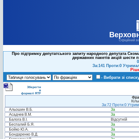
Верховн
Офіційний в
Про підтримку депутатського запиту народного депутата Скома
державних пакетів акцій шести 
0
За:141 Проти:0 Утрима
Ріш
- Вибрати зі списк
Зберегти
в
форматі RTF
Фра
Кіль
За:72 Проти:0 Утрима
Альошин В.Б.
За
Асадчев В.М.
За
Балога В.І.
Відсутній
Беспалий Б.Я.
За
Бойко Ю.А.
За
Бондаренко В.Д.
За