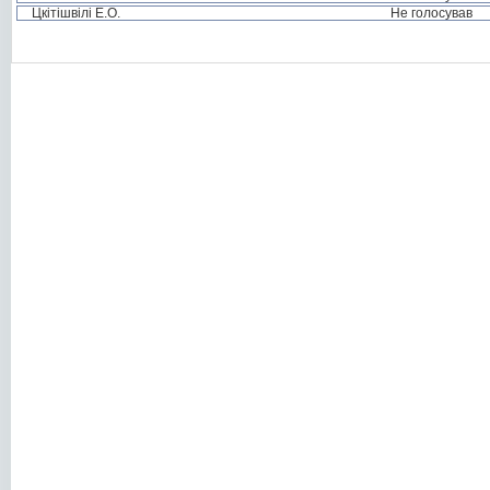
Цкітішвілі Е.О.
Не голосував