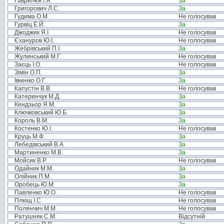
Гаврилюк І.Я.
За
Григорович Л.С.
За
Гудима О.М.
Не голосував
Гурвіц Е.Й.
За
Джоджик Я.І.
Не голосував
Єхануров Ю.І.
Не голосував
Жебрівський П.І.
За
Жулинський М.Г.
Не голосував
Заєць І.О.
Не голосував
Зімін О.П.
За
Івченко О.Г.
За
Капустін В.В.
Не голосував
Катеринчук М.Д.
За
Кендзьор Я.М.
За
Ключковський Ю.Б.
За
Король В.М.
За
Костенко Ю.І.
Не голосував
Круць М.Ф.
За
Лебедівський В.А.
За
Мартиненко М.В.
За
Мойсик В.Р.
Не голосував
Одайник М.М.
За
Олійник П.М.
За
Оробець Ю.М.
За
Павленко Ю.О.
Не голосував
Плющ І.С.
Не голосував
Полянчич М.М.
Не голосував
Ратушняк С.М.
Відсутній