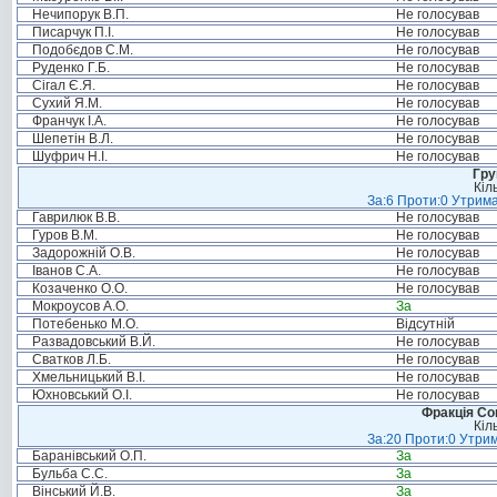
Нечипорук В.П.
Не голосував
Писарчук П.І.
Не голосував
Подобєдов С.М.
Не голосував
Руденко Г.Б.
Не голосував
Сігал Є.Я.
Не голосував
Сухий Я.М.
Не голосував
Франчук І.А.
Не голосував
Шепетін В.Л.
Не голосував
Шуфрич Н.І.
Не голосував
Гру
Кіл
За:6 Проти:0 Утрима
Гаврилюк В.В.
Не голосував
Гуров В.М.
Не голосував
Задорожній О.В.
Не голосував
Іванов С.А.
Не голосував
Козаченко О.О.
Не голосував
Мокроусов А.О.
За
Потебенько М.О.
Відсутній
Развадовський В.Й.
Не голосував
Сватков Л.Б.
Не голосував
Хмельницький В.І.
Не голосував
Юхновський О.І.
Не голосував
Фракція Соц
Кіл
За:20 Проти:0 Утрим
Баранівський О.П.
За
Бульба С.С.
За
Вінський Й.В.
За