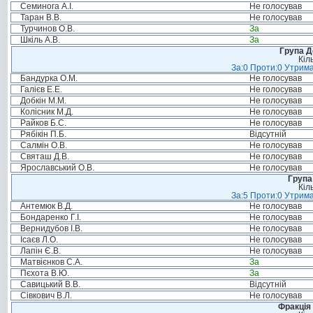
Семинога А.І.
Не голосував
Таран В.В.
Не голосував
Турчинов О.В.
За
Шкіль А.В.
За
Група Д
Кіл
За:0 Проти:0 Утрима
Бандурка О.М.
Не голосував
Галієв Е.Е.
Не голосував
Добкін М.М.
Не голосував
Колісник М.Д.
Не голосував
Райков Б.С.
Не голосував
Рябікін П.Б.
Відсутній
Салмін О.В.
Не голосував
Святаш Д.В.
Не голосував
Ярославський О.В.
Не голосував
Група
Кіл
За:5 Проти:0 Утрима
Антемюк В.Д.
Не голосував
Бондаренко Г.І.
Не голосував
Вернидубов І.В.
Не голосував
Ісаєв Л.О.
Не голосував
Лапін Є.В.
Не голосував
Матвієнков С.А.
За
Пєхота В.Ю.
За
Савицький В.В.
Відсутній
Сівкович В.Л.
Не голосував
Фракція 