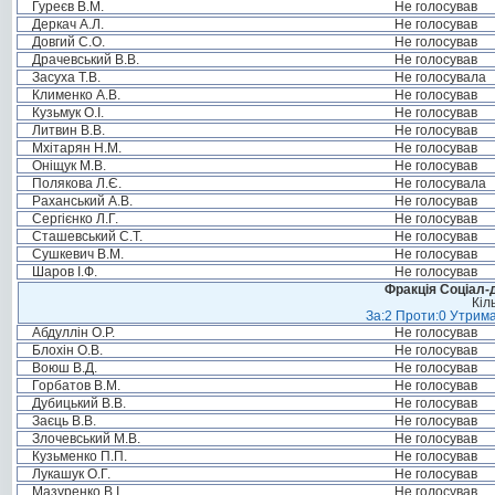
Гуреєв В.М.
Не голосував
Деркач А.Л.
Не голосував
Довгий С.О.
Не голосував
Драчевський В.В.
Не голосував
Засуха Т.В.
Не голосувала
Клименко А.В.
Не голосував
Кузьмук О.І.
Не голосував
Литвин В.В.
Не голосував
Мхітарян Н.М.
Не голосував
Оніщук М.В.
Не голосував
Полякова Л.Є.
Не голосувала
Раханський А.В.
Не голосував
Сергієнко Л.Г.
Не голосував
Сташевський С.Т.
Не голосував
Сушкевич В.М.
Не голосував
Шаров І.Ф.
Не голосував
Фракція Соціал-д
Кіл
За:2 Проти:0 Утрима
Абдуллін О.Р.
Не голосував
Блохін О.В.
Не голосував
Воюш В.Д.
Не голосував
Горбатов В.М.
Не голосував
Дубицький В.В.
Не голосував
Заєць В.В.
Не голосував
Злочевський М.В.
Не голосував
Кузьменко П.П.
Не голосував
Лукашук О.Г.
Не голосував
Мазуренко В.І.
Не голосував