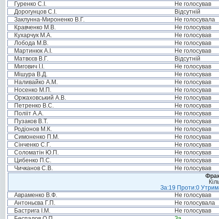
Гуренко С.І.
Не голосував
Дорогунцов С.І.
Відсутній
Заклунна-Мироненко В.Г.
Не голосувала
Кравченко М.В.
Не голосував
Кухарчук М.А.
Не голосував
Лобода М.В.
Не голосував
Мартинюк А.І.
Не голосував
Матвєєв В.Г.
Відсутній
Мигович І.І.
Не голосував
Мішура В.Д.
Не голосував
Наливайко А.М.
Не голосував
Носенко М.П.
Не голосував
Оржаховський А.В.
Не голосував
Петренко В.С.
Не голосував
Полііт А.А.
Не голосував
Пузаков В.Т.
Не голосував
Родіонов М.К.
Не голосував
Симоненко П.М.
Не голосував
Сінченко С.Г.
Не голосував
Соломатін Ю.П.
Не голосував
Цибенко П.С.
Не голосував
Чичканов С.В.
Не голосував
Фрак
Кіл
За:19 Проти:0 Утрима
Авраменко В.Ф.
Не голосував
Антоньєва Г.П.
Не голосувала
Бастрига І.М.
Не голосував
Беспалов О.П.
За