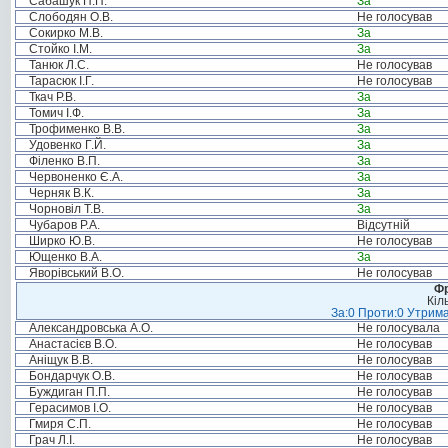
Сабашук П.П.
За
Слободян О.В.
Не голосував
Сокирко М.В.
За
Стойко І.М.
За
Танюк Л.С.
Не голосував
Тарасюк І.Г.
Не голосував
Ткач Р.В.
За
Томич І.Ф.
За
Трофименко В.В.
За
Удовенко Г.Й.
За
Філенко В.П.
За
Червоненко Є.А.
За
Черняк В.К.
За
Чорновіл Т.В.
За
Чубаров Р.А.
Відсутній
Ширко Ю.В.
Не голосував
Ющенко В.А.
За
Яворівський В.О.
Не голосував
Фр
Кіл
За:0 Проти:0 Утрима
Александровська А.О.
Не голосувала
Анастасієв В.О.
Не голосував
Аніщук В.В.
Не голосував
Бондарчук О.В.
Не голосував
Буждиган П.П.
Не голосував
Герасимов І.О.
Не голосував
Гмиря С.П.
Не голосував
Грач Л.І.
Не голосував