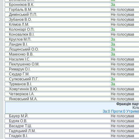
Бронніков В.К.
За
Горбаль В.М.
Не голосував
Димінський П.П.
Не голосував
Зубанов В.О.
Не голосував
Клімов Л.М.
Не голосував
Колоніарі О.П.
За
Коновалюк В.І.
Не голосував
Круглов М.П.
За
Ландик В.І.
За
Лєщинський О.О.
За
Макеєнко В.В.
За
Насалик І.С.
Не голосував
Пеклушенко О.М.
Не голосував
Римарук О.І.
Не голосував
Скудар Г.М.
Не голосував
Сулковський П.Г.
За
Турманов В.І.
За
Хомутиннік В.Ю.
Не голосував
Четверіков І.А.
Не голосував
Янковський М.А.
Не голосував
Фракція пар
Кіл
За:0 Проти:0 Утрима
Бауер М.Й.
Не голосував
Буряк О.В.
Не голосував
Васадзе Т.Ш.
Не голосував
Гадяцький Л.М.
Не голосував
Гладкіх В.І.
Не голосував