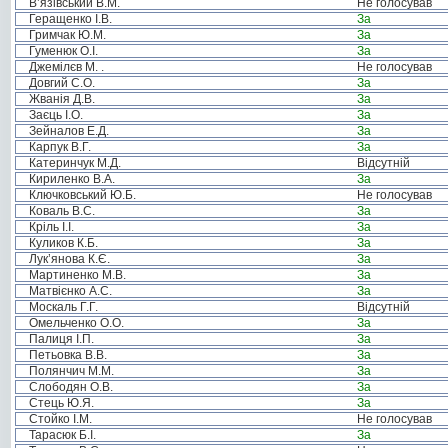
В’язівський В.М.
Не голосував
Геращенко І.В.
За
Гримчак Ю.М.
За
Гуменюк О.І.
За
Джемілєв М. .
Не голосував
Довгий С.О.
За
Жванія Д.В.
За
Заєць І.О.
За
Зейналов Е.Д.
За
Карпук В.Г.
За
Катеринчук М.Д.
Відсутній
Кириленко В.А.
За
Ключковський Ю.Б.
Не голосував
Коваль В.С.
За
Кріль І.І.
За
Куликов К.Б.
За
Лук’янова К.Є.
За
Мартиненко М.В.
За
Матвієнко А.С.
За
Москаль Г.Г.
Відсутній
Омельченко О.О.
За
Палиця І.П.
За
Петьовка В.В.
За
Полянчич М.М.
За
Слободян О.В.
За
Стець Ю.Я.
За
Стойко І.М.
Не голосував
Тарасюк Б.І.
За