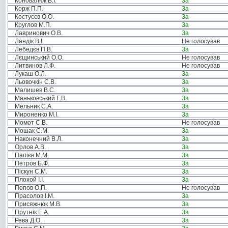
Коновалюк В.І.
За
Корж П.П.
За
Костусєв О.О.
За
Круглов М.П.
За
Лавринович О.В.
За
Ландік В.І.
Не голосував
Лебедєв П.В.
За
Лєщинський О.О.
Не голосував
Литвинов Л.Ф.
Не голосував
Лукаш О.Л.
За
Льовочкін С.В.
За
Малишев В.С.
За
Маньковський Г.В.
За
Мельник С.А.
За
Мироненко М.І.
За
Момот С.В.
Не голосував
Мошак С.М.
За
Наконечний В.Л.
За
Орлов А.В.
За
Папієв М.М.
За
Петров Б.Ф.
За
Піскун С.М.
За
Плохой І.І.
За
Попов О.П.
Не голосував
Прасолов І.М.
За
Присяжнюк М.В.
За
Прутнік Е.А.
За
Рева Д.О.
За