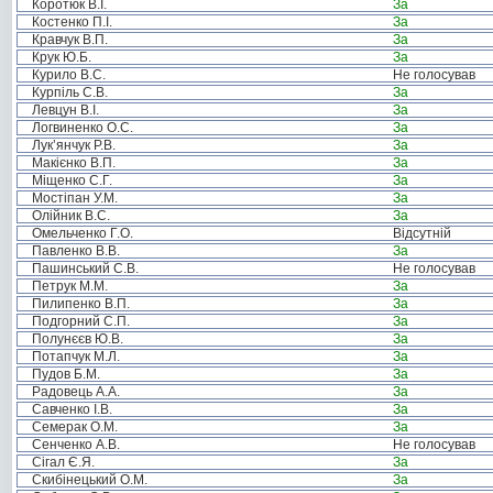
Коротюк В.І.
За
Костенко П.І.
За
Кравчук В.П.
За
Крук Ю.Б.
За
Курило В.С.
Не голосував
Курпіль С.В.
За
Левцун В.І.
За
Логвиненко О.С.
За
Лук’янчук Р.В.
За
Макієнко В.П.
За
Міщенко С.Г.
За
Мостіпан У.М.
За
Олійник В.С.
За
Омельченко Г.О.
Відсутній
Павленко В.В.
За
Пашинський С.В.
Не голосував
Петрук М.М.
За
Пилипенко В.П.
За
Подгорний С.П.
За
Полунєєв Ю.В.
За
Потапчук М.Л.
За
Пудов Б.М.
За
Радовець А.А.
За
Савченко І.В.
За
Семерак О.М.
За
Сенченко А.В.
Не голосував
Сігал Є.Я.
За
Скибінецький О.М.
За