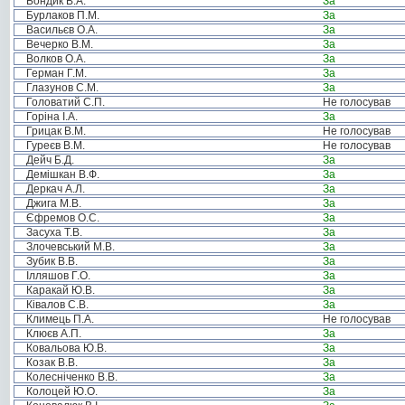
Бондик В.А.
За
Бурлаков П.М.
За
Васильєв О.А.
За
Вечерко В.М.
За
Волков О.А.
За
Герман Г.М.
За
Глазунов С.М.
За
Головатий С.П.
Не голосував
Горіна І.А.
За
Грицак В.М.
Не голосував
Гуреєв В.М.
Не голосував
Дейч Б.Д.
За
Демішкан В.Ф.
За
Деркач А.Л.
За
Джига М.В.
За
Єфремов О.С.
За
Засуха Т.В.
За
Злочевський М.В.
За
Зубик В.В.
За
Ілляшов Г.О.
За
Каракай Ю.В.
За
Ківалов С.В.
За
Климець П.А.
Не голосував
Клюєв А.П.
За
Ковальова Ю.В.
За
Козак В.В.
За
Колесніченко В.В.
За
Колоцей Ю.О.
За