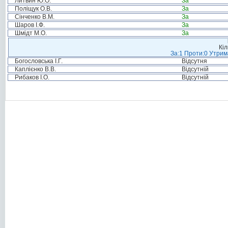
Литвин Ю.О.
За
Поліщук О.В.
За
Сінченко В.М.
За
Шаров І.Ф.
За
Шмідт М.О.
За
Кіл
За:1 Проти:0 Утрим
Богословська І.Г.
Відсутня
Каплієнко В.В.
Відсутній
Рибаков І.О.
Відсутній