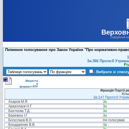
Верховн
Офіційний в
Поіменне голосування про Закон України "Про нормативно-правов
1
За:366 Проти:0 Утрима
Рі
- Вибрати зі списк
Зберегти
в
форматі RTF
Фракція Партії р
Кіль
За:147 Проти:0 Утрим
Азаров М.Я.
За
Аркаллаєв Н.Г.
За
Бахтеєва Т.Д.
За
Бережна І.Г.
За
Богуслаєв В.О.
Не голосував
Бондаренко В.В.
За