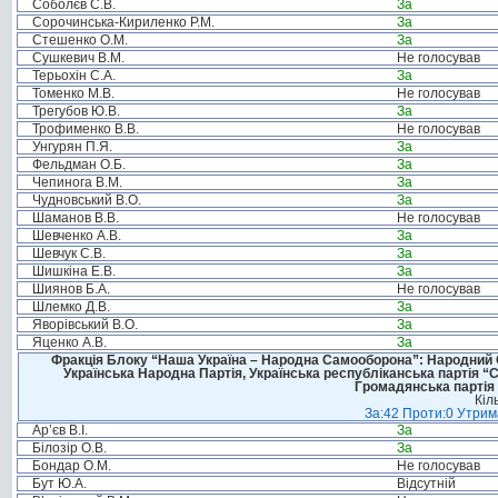
Соболєв С.В.
За
Сорочинська-Кириленко Р.М.
За
Стешенко О.М.
За
Сушкевич В.М.
Не голосував
Терьохін С.А.
За
Томенко М.В.
Не голосував
Трегубов Ю.В.
За
Трофименко В.В.
Не голосував
Унгурян П.Я.
За
Фельдман О.Б.
За
Чепинога В.М.
За
Чудновський В.О.
За
Шаманов В.В.
Не голосував
Шевченко А.В.
За
Шевчук С.В.
За
Шишкіна Е.В.
За
Шиянов Б.А.
Не голосував
Шлемко Д.В.
За
Яворівський В.О.
За
Яценко А.В.
За
Фракція Блоку “Наша Україна – Народна Самооборона”: Народний Со
Українська Народна Партія, Українська республіканська партія “
Громадянська партія 
Кіл
За:42 Проти:0 Утрима
Ар’єв В.І.
За
Білозір О.В.
За
Бондар О.М.
Не голосував
Бут Ю.А.
Відсутній