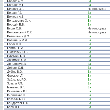
Бабаєв О.М.
За
Баграєв М.Г.
За
Білорус О.Г.
Не голосував
Богдан Р.Д.
За
Болюра А.В.
За
Бондаренко О.Ф.
За
Бородін В.В.
За
Буряк О.В.
Не голосував
Веліжанський С.К.
Не голосував
Ветвицький Д.О.
За
Волинець М.Я.
За
Гасюк П.П.
За
Гейман О.А.
За
Гнаткевич Ю.В.
За
Губський Б.В.
За
Давимука С.А.
За
Денькович І.В.
За
Добряк Є.Д.
За
Дубіль В.О.
За
Єресько І.Г.
За
Забзалюк Р.О.
За
Зозуля Р.П.
За
Іваненко В.Г.
За
Камчатний В.Г.
За
Кириленко І.Г.
За
Ковзель М.О.
За
Кондратюк О.К.
За
Корж В.Т.
За