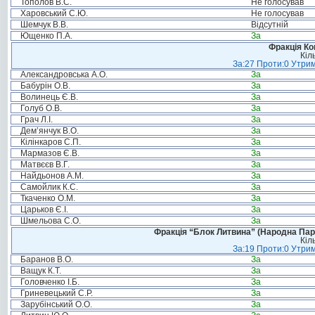
Тополов В.С.
Не голосував
Харовський С.Ю.
Не голосував
Шемчук В.В.
Відсутній
Ющенко П.А.
За
Фракція Ком
Кіл
За:27 Проти:0 Утрим
Александровська А.О.
За
Бабурін О.В.
За
Волинець Є.В.
За
Голуб О.В.
За
Грач Л.І.
За
Дем’янчук В.О.
За
Кілінкаров С.П.
За
Мармазов Є.В.
За
Матвєєв В.Г.
За
Найдьонов А.М.
За
Самойлик К.С.
За
Ткаченко О.М.
За
Царьков Є.І.
За
Шмельова С.О.
За
Фракція “Блок Литвина” (Народна Парті
Кіл
За:19 Проти:0 Утрим
Баранов В.О.
За
Ващук К.Т.
За
Головченко І.Б.
За
Гриневецький С.Р.
За
Зарубінський О.О.
За