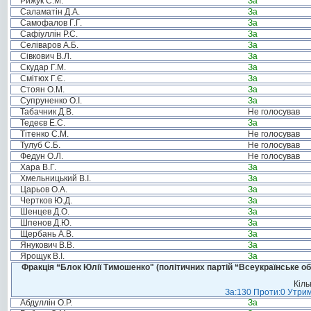
Рижук С.М.
За
Саламатін Д.А.
За
Самофалов Г.Г.
За
Сафіуллін Р.С.
За
Селіваров А.Б.
За
Сівкович В.Л.
За
Скудар Г.М.
За
Смітюх Г.Є.
За
Стоян О.М.
За
Супруненко О.І.
За
Табачник Д.В.
Не голосував
Тедеєв Е.С.
За
Тітенко С.М.
Не голосував
Тулуб С.Б.
Не голосував
Федун О.Л.
Не голосував
Хара В.Г.
За
Хмельницький В.І.
За
Царьов О.А.
За
Чертков Ю.Д.
За
Шенцев Д.О.
За
Шпенов Д.Ю.
За
Щербань А.В.
За
Янукович В.В.
За
Ярощук В.І.
За
Фракція “Блок Юлії Тимошенко" (політичних партій “Всеукраїнське об
Кіль
За:130 Проти:0 Утрим
Абдуллін О.Р.
За