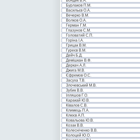
Бондик В.А.
Бурлаков П.М.
Васильєв О.А.
Вечерко В.М.
Волков О.А.
Герман Г.М.
Глазунов С.М.
Головатий С.П.
Горіна І.А.
Грицак В.М.
Гуреєв В.М.
Дейч Б.Д.
Демішкан В.Ф.
Деркач А.Л.
Джига М.В.
Єфремов О.С.
Засуха Т.В.
Злочевський М.В.
Зубик В.В.
Ілляшов Г.О.
Каракай Ю.В.
Ківалов С.В.
Климець П.А.
Клюєв А.П.
Ковальова Ю.В.
Козак В.В.
Колесніченко В.В.
Колоцей Ю.О.