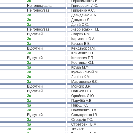
За
Герасим’юк О.В.
Не голосувала
Григорович Л.С.
Не голосував
Гриценко А.С.
За
Давиденко А.А.
За
Джоджик Я.І.
За
Доній О.С.
Не голосував
Жебрівський П.І.
Відсутній
Зварич Р.М.
За
Кармазін Ю.А.
За
Каськів В.В.
Відсутній
Кендзьор Я.М.
За
Клименко О.І.
Відсутній
Князевич Р.П.
За
Костенко Ю.І.
За
Круць М.Ф.
За
Кульчинський М.Г.
За
Ляпіна К.М.
За
Марущенко В.С.
Відсутній
Мойсик В.Р.
Відсутній
Новіков О.В.
За
Оробець Л.Ю.
За
Парубій А.В.
За
Плющ І.С.
За
Поляченко В.А.
Відсутній
Сподаренко І.В.
За
Стецьків Т.С.
За
Стретович В.М.
За
Ткач Р.В.