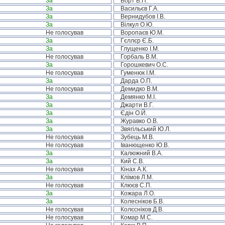
За
Борт В.П.
За
Васильєв Г.А.
За
Вернидубов І.В.
За
Вілкул О.Ю.
Не голосував
Воропаєв Ю.М.
За
Гєллєр Є.Б.
За
Глущенко І.М.
Не голосував
Горбаль В.М.
За
Горошкевич О.С.
Не голосував
Гуменюк І.М.
За
Дарда О.П.
Не голосував
Демидко В.М.
За
Демянко М.І.
За
Джарти В.Г.
За
Єдін О.Й.
За
Журавко О.В.
За
Звягільський Ю.Л.
Не голосував
Зубець М.В.
Не голосував
Іванющенко Ю.В.
За
Калюжний В.А.
За
Кий С.В.
Не голосував
Кінах А.К.
За
Клімов Л.М.
Не голосував
Клюєв С.П.
За
Кожара Л.О.
За
Колесніков Б.В.
Не голосував
Колєсніков Д.В.
Не голосував
Комар М.С.