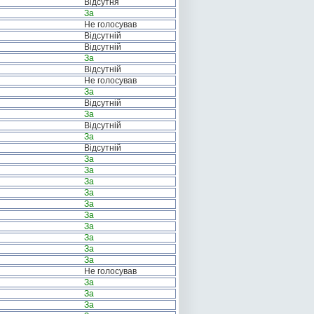
Відсутня
За
Не голосував
Відсутній
Відсутній
За
Відсутній
Не голосував
За
Відсутній
За
Відсутній
За
Відсутній
За
За
За
За
За
За
За
За
За
За
Не голосував
За
За
За