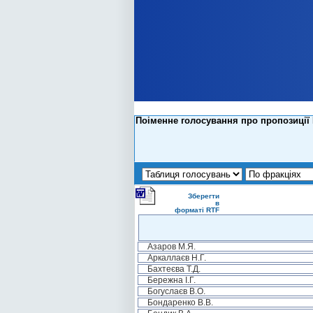
Поіменне голосування про пропозиції 
Зберегти
в
форматі RTF
Азаров М.Я.
Аркаллаєв Н.Г.
Бахтеєва Т.Д.
Бережна І.Г.
Богуслаєв В.О.
Бондаренко В.В.