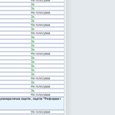
Не голосував
За
За
Не голосував
За
За
Не голосував
За
Не голосував
За
За
За
За
Не голосував
За
За
За
За
За
Не голосував
За
Не голосував
За
Не голосував
емократична партія , партія “Реформи і
Не голосував