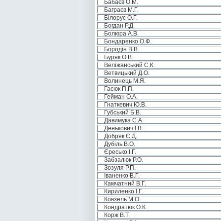
Бабаєв О.М.
Баграєв М.Г.
Білорус О.Г.
Богдан Р.Д.
Болюра А.В.
Бондаренко О.Ф.
Бородін В.В.
Буряк О.В.
Веліжанський С.К.
Ветвицький Д.О.
Волинець М.Я.
Гасюк П.П.
Гейман О.А.
Гнаткевич Ю.В.
Губський Б.В.
Давимука С.А.
Денькович І.В.
Добряк Є.Д.
Дубіль В.О.
Єресько І.Г.
Забзалюк Р.О.
Зозуля Р.П.
Іваненко В.Г.
Камчатний В.Г.
Кириленко І.Г.
Ковзель М.О.
Кондратюк О.К.
Корж В.Т.