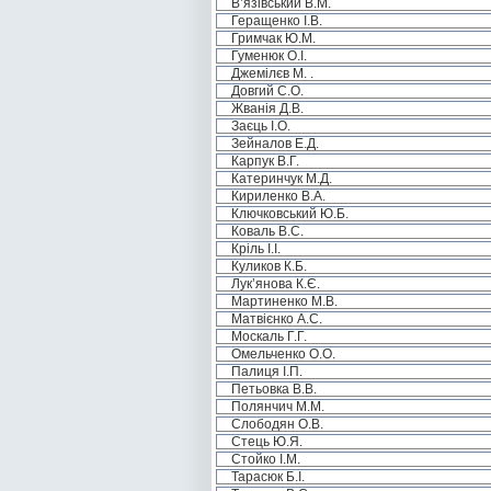
В’язівський В.М.
Геращенко І.В.
Гримчак Ю.М.
Гуменюк О.І.
Джемілєв М. .
Довгий С.О.
Жванія Д.В.
Заєць І.О.
Зейналов Е.Д.
Карпук В.Г.
Катеринчук М.Д.
Кириленко В.А.
Ключковський Ю.Б.
Коваль В.С.
Кріль І.І.
Куликов К.Б.
Лук’янова К.Є.
Мартиненко М.В.
Матвієнко А.С.
Москаль Г.Г.
Омельченко О.О.
Палиця І.П.
Петьовка В.В.
Полянчич М.М.
Слободян О.В.
Стець Ю.Я.
Стойко І.М.
Тарасюк Б.І.