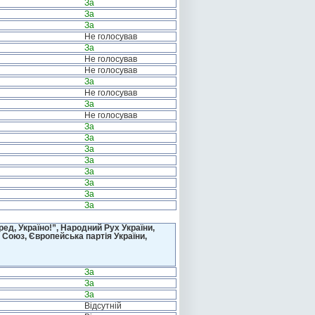
За
За
За
Не голосував
За
Не голосував
Не голосував
За
Не голосував
За
Не голосував
За
За
За
За
За
За
За
За
д, Україно!”, Народний Рух України,
 Союз, Європейська партія України,
За
За
За
Відсутній