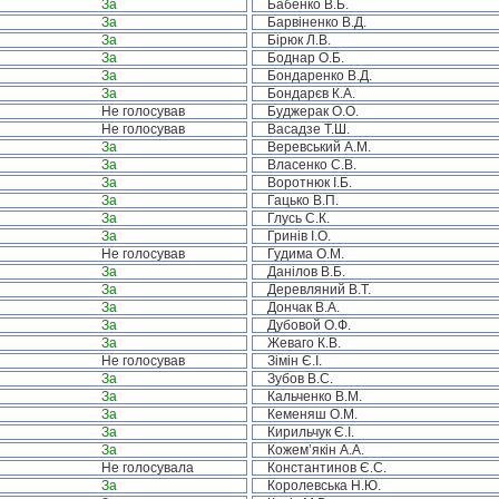
За
Бабенко В.Б.
За
Барвіненко В.Д.
За
Бірюк Л.В.
За
Боднар О.Б.
За
Бондаренко В.Д.
За
Бондарєв К.А.
Не голосував
Буджерак О.О.
Не голосував
Васадзе Т.Ш.
За
Веревський А.М.
За
Власенко С.В.
За
Воротнюк І.Б.
За
Гацько В.П.
За
Глусь С.К.
За
Гринів І.О.
Не голосував
Гудима О.М.
За
Данілов В.Б.
За
Деревляний В.Т.
За
Дончак В.А.
За
Дубовой О.Ф.
За
Жеваго К.В.
Не голосував
Зімін Є.І.
За
Зубов В.С.
За
Кальченко В.М.
За
Кеменяш О.М.
За
Кирильчук Є.І.
За
Кожем’якін А.А.
Не голосувала
Константинов Є.С.
За
Королевська Н.Ю.