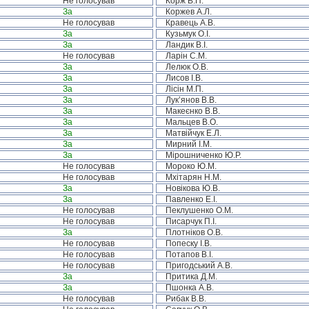
Не голосував
Корж В.П.
За
Коржев А.Л.
Не голосував
Кравець А.В.
За
Кузьмук О.І.
За
Ландик В.І.
Не голосував
Ларін С.М.
За
Лелюк О.В.
За
Лисов І.В.
За
Лісін М.П.
За
Лук’янов В.В.
За
Макеєнко В.В.
За
Мальцев В.О.
За
Матвійчук Е.Л.
За
Мирний І.М.
За
Мірошниченко Ю.Р.
Не голосував
Мороко Ю.М.
Не голосував
Мхітарян Н.М.
За
Новікова Ю.В.
За
Павленко Е.І.
Не голосував
Пеклушенко О.М.
Не голосував
Писарчук П.І.
За
Плотніков О.В.
Не голосував
Попеску І.В.
Не голосував
Потапов В.І.
Не голосував
Пригодський А.В.
За
Притика Д.М.
За
Пшонка А.В.
Не голосував
Рибак В.В.