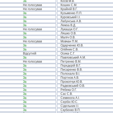
За
Косів М.В.
Не голосував
Кошин С.М.
Не голосував
Крайній В.Г.
За
Кузьменко П.П.
За
Куровський І.І.
За
Лабунська А.В.
За
Лемза В.Д.
Не голосував
Лукашук О.Г.
За
Ляшко О.В.
За
Маліч О.В.
Не голосував
Мовчан П.М.
За
Одарченко Ю.В.
За
Олійник С.В.
Відсутній
Осика С.Г.
За
Павловський А.М.
Не голосував
Петренко В.М.
За
Пєрєдєрій В.Г.
За
Писаренко В.В.
За
Полохало В.І.
За
Портнов А.В.
За
Прокопчук Ю.В.
За
Радковський О.В.
За
Рябека О.Г.
За
Сас С.В.
За
Семинога А.І.
За
Сербін Ю.С.
За
Сідельник І.І.
За
Скубенко В.П.