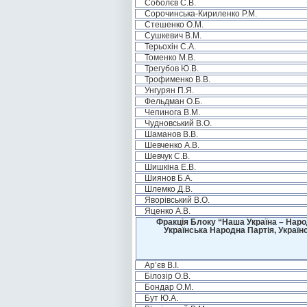
Соболєв С.В.
Сорочинська-Кириленко Р.М.
Стешенко О.М.
Сушкевич В.М.
Терьохін С.А.
Томенко М.В.
Трегубов Ю.В.
Трофименко В.В.
Унгурян П.Я.
Фельдман О.Б.
Чепинога В.М.
Чудновський В.О.
Шаманов В.В.
Шевченко А.В.
Шевчук С.В.
Шишкіна Е.В.
Шиянов Б.А.
Шлемко Д.В.
Яворівський В.О.
Яценко А.В.
Фракція Блоку “Наша Україна – Наро
Українська Народна Партія, Україн
Ар’єв В.І.
Білозір О.В.
Бондар О.М.
Бут Ю.А.