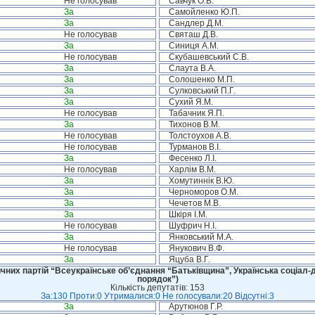
Не голосував
Савчук О.В.
За
Самойленко Ю.П.
За
Сандлер Д.М.
Не голосував
Святаш Д.В.
За
Синиця А.М.
Не голосував
Скубашевський С.В.
За
Слаута В.А.
За
Солошенко М.П.
За
Сулковський П.Г.
За
Сухий Я.М.
Не голосував
Табачник Я.П.
За
Тихонов В.М.
Не голосував
Толстоухов А.В.
Не голосував
Турманов В.І.
За
Фесенко Л.І.
Не голосував
Харлім В.М.
За
Хомутиннік В.Ю.
За
Черноморов О.М.
За
Чечетов М.В.
За
Шкіря І.М.
Не голосував
Шуфрич Н.І.
За
Янковський М.А.
Не голосував
Янукович В.Ф.
За
Яцуба В.Г.
чних партій “Всеукраїнське об’єднання “Батьківщина”, Українська соціал-д
порядок”)
Кількість депутатів: 153
За:130 Проти:0 Утрималися:0 Не голосували:20 Відсутні:3
За
Арутюнов Г.Р.