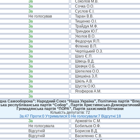
За
Соколов М.В.
За
Сочка О.О.
За
Суслов Є.І.
Не голосував
Таран В.В.
За
Тищенко О.І.
За
Трайдук М.Ф.
За
Триндюк Ю.Г.
За
Уколов В.О.
За
Федорчук Я.П.
За
Філенко В.П.
За
Черпіцький О.З.
За
Шаго Є.П.
За
Швець В.Д.
За
Шевчук О.Б.
За
Шепелев О.О.
За
Шишкіна З.Л.
За
Шкіль А.В.
За
Шустік О.Ю.
За
Ягоферов А.М.
За
дна Самооборона”: Народний Союз “Наша Україна”, Політична партія “Впере
ська республіканська партія “Собор” , Партія Християнсько-Демократичний
Громадянська партія “ПОРА”, Партія захисників Вітчизни
Кількість депутатів: 72
За:47 Проти:0 Утрималися:0 Не голосували:7 Відсутні:18
За
Аржевітін С.М.
Не голосувала
Бобильов О.Ф.
Відсутній
Борисов В.Д.
Відсутній
Василенко С.В.