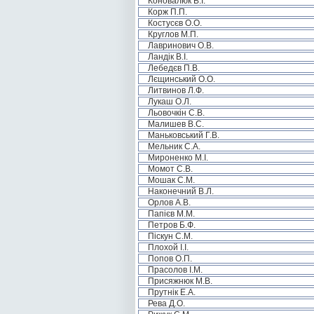
Коновалюк В.І.
Корж П.П.
Костусєв О.О.
Круглов М.П.
Лавринович О.В.
Ландік В.І.
Лебедєв П.В.
Лєщинський О.О.
Литвинов Л.Ф.
Лукаш О.Л.
Льовочкін С.В.
Малишев В.С.
Маньковський Г.В.
Мельник С.А.
Мироненко М.І.
Момот С.В.
Мошак С.М.
Наконечний В.Л.
Орлов А.В.
Папієв М.М.
Петров Б.Ф.
Піскун С.М.
Плохой І.І.
Попов О.П.
Прасолов І.М.
Присяжнюк М.В.
Прутнік Е.А.
Рева Д.О.