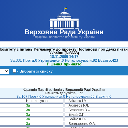
Верховна Рада України
Офіційний вебпортал парламенту України
Комітету з питань Регламенту до проекту Постанови про деякі пит
України (№3663)
18.11.2009 14:17
За:331 Проти:0 Утрималися:0 Не голосували:92 Всього:423
Рішення прийнято
- Вибрати зі списку
Фракція Партії регіонів у Верховній Раді України
Кількість депутатів: 172
За:107 Проти:0 Утрималися:0 Не голосували:65 Відсутні:0
Не голосував
Акімова І.М.
За
Ахметов Р.Л.
За
Бевзенко В.Ф.
За
Білий О.П.
За
Бойко Ю.А.
За
Бондаренко О.А.