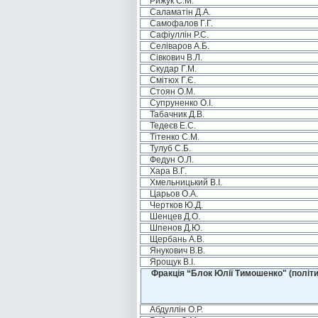
Рижук С.М.
Саламатін Д.А.
Самофалов Г.Г.
Сафіуллін Р.С.
Селіваров А.Б.
Сівкович В.Л.
Скудар Г.М.
Смітюх Г.Є.
Стоян О.М.
Супруненко О.І.
Табачник Д.В.
Тедеєв Е.С.
Тітенко С.М.
Тулуб С.Б.
Федун О.Л.
Хара В.Г.
Хмельницький В.І.
Царьов О.А.
Чертков Ю.Д.
Шенцев Д.О.
Шпенов Д.Ю.
Щербань А.В.
Янукович В.В.
Ярощук В.І.
Фракція “Блок Юлії Тимошенко" (політи
Абдуллін О.Р.