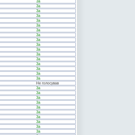
За
За
За
За
За
За
За
За
За
За
За
За
За
За
За
За
За
Не голосував
За
За
За
За
За
За
За
За
За
За