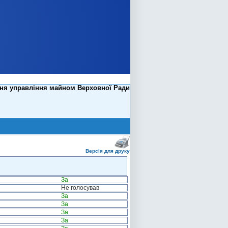
ання управління майном Верховної Ради
Версія для друку
За
Не голосував
За
За
За
За