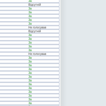
За
Відсутній
За
За
За
За
За
Не голосував
Відсутній
За
За
За
За
За
Не голосував
За
За
За
За
За
За
За
За
За
За
За
За
За