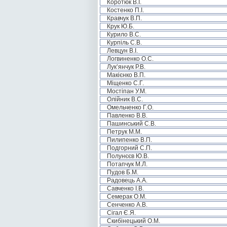
Коротюк В.І.
Костенко П.І.
Кравчук В.П.
Крук Ю.Б.
Курило В.С.
Курпіль С.В.
Левцун В.І.
Логвиненко О.С.
Лук’янчук Р.В.
Макієнко В.П.
Міщенко С.Г.
Мостіпан У.М.
Олійник В.С.
Омельченко Г.О.
Павленко В.В.
Пашинський С.В.
Петрук М.М.
Пилипенко В.П.
Подгорний С.П.
Полунєєв Ю.В.
Потапчук М.Л.
Пудов Б.М.
Радовець А.А.
Савченко І.В.
Семерак О.М.
Сенченко А.В.
Сігал Є.Я.
Скибінецький О.М.