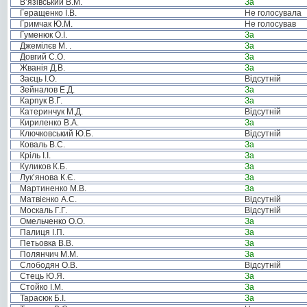
В’язівський В.М.
За
Геращенко І.В.
Не голосувала
Гримчак Ю.М.
Не голосував
Гуменюк О.І.
За
Джемілєв М. .
За
Довгий С.О.
За
Жванія Д.В.
За
Заєць І.О.
Відсутній
Зейналов Е.Д.
За
Карпук В.Г.
За
Катеринчук М.Д.
Відсутній
Кириленко В.А.
За
Ключковський Ю.Б.
Відсутній
Коваль В.С.
За
Кріль І.І.
За
Куликов К.Б.
За
Лук’янова К.Є.
За
Мартиненко М.В.
За
Матвієнко А.С.
Відсутній
Москаль Г.Г.
Відсутній
Омельченко О.О.
За
Палиця І.П.
За
Петьовка В.В.
За
Полянчич М.М.
За
Слободян О.В.
Відсутній
Стець Ю.Я.
За
Стойко І.М.
За
Тарасюк Б.І.
За