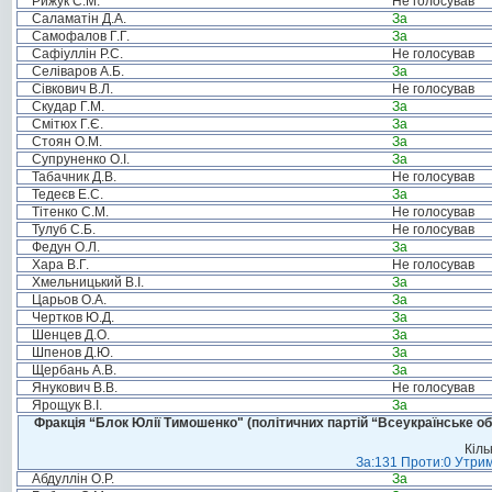
Рижук С.М.
Не голосував
Саламатін Д.А.
За
Самофалов Г.Г.
За
Сафіуллін Р.С.
Не голосував
Селіваров А.Б.
За
Сівкович В.Л.
Не голосував
Скудар Г.М.
За
Смітюх Г.Є.
За
Стоян О.М.
За
Супруненко О.І.
За
Табачник Д.В.
Не голосував
Тедеєв Е.С.
За
Тітенко С.М.
Не голосував
Тулуб С.Б.
Не голосував
Федун О.Л.
За
Хара В.Г.
Не голосував
Хмельницький В.І.
За
Царьов О.А.
За
Чертков Ю.Д.
За
Шенцев Д.О.
За
Шпенов Д.Ю.
За
Щербань А.В.
За
Янукович В.В.
Не голосував
Ярощук В.І.
За
Фракція “Блок Юлії Тимошенко" (політичних партій “Всеукраїнське об
Кіль
За:131 Проти:0 Утрим
Абдуллін О.Р.
За