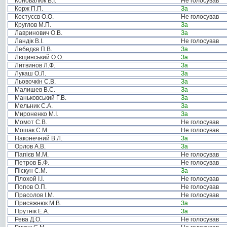
Коновалюк В.І.
Не голосував
Корж П.П.
За
Костусєв О.О.
Не голосував
Круглов М.П.
За
Лавринович О.В.
За
Ландік В.І.
Не голосував
Лебедєв П.В.
За
Лєщинський О.О.
За
Литвинов Л.Ф.
За
Лукаш О.Л.
За
Льовочкін С.В.
За
Малишев В.С.
За
Маньковський Г.В.
За
Мельник С.А.
За
Мироненко М.І.
За
Момот С.В.
Не голосував
Мошак С.М.
Не голосував
Наконечний В.Л.
За
Орлов А.В.
За
Папієв М.М.
Не голосував
Петров Б.Ф.
Не голосував
Піскун С.М.
За
Плохой І.І.
Не голосував
Попов О.П.
Не голосував
Прасолов І.М.
Не голосував
Присяжнюк М.В.
За
Прутнік Е.А.
За
Рева Д.О.
Не голосував