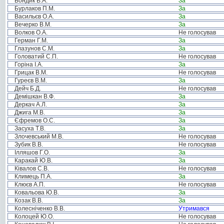
Бондик В.А.
За
Бурлаков П.М.
За
Васильєв О.А.
За
Вечерко В.М.
За
Волков О.А.
Не голосував
Герман Г.М.
За
Глазунов С.М.
За
Головатий С.П.
Не голосував
Горіна І.А.
За
Грицак В.М.
Не голосував
Гуреєв В.М.
За
Дейч Б.Д.
Не голосував
Демішкан В.Ф.
За
Деркач А.Л.
За
Джига М.В.
За
Єфремов О.С.
За
Засуха Т.В.
За
Злочевський М.В.
Не голосував
Зубик В.В.
Не голосував
Ілляшов Г.О.
За
Каракай Ю.В.
За
Ківалов С.В.
Не голосував
Климець П.А.
За
Клюєв А.П.
Не голосував
Ковальова Ю.В.
За
Козак В.В.
За
Колесніченко В.В.
Утримався
Колоцей Ю.О.
Не голосував