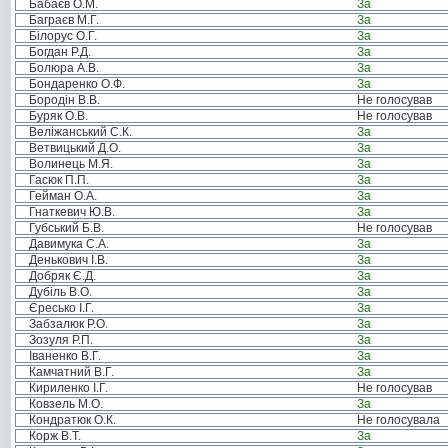
Бабаєв О.М.
За
Баграєв М.Г.
За
Білорус О.Г.
За
Богдан Р.Д.
За
Болюра А.В.
За
Бондаренко О.Ф.
За
Бородін В.В.
Не голосував
Буряк О.В.
Не голосував
Веліжанський С.К.
За
Ветвицький Д.О.
За
Волинець М.Я.
За
Гасюк П.П.
За
Гейман О.А.
За
Гнаткевич Ю.В.
За
Губський Б.В.
Не голосував
Давимука С.А.
За
Денькович І.В.
За
Добряк Є.Д.
За
Дубіль В.О.
За
Єресько І.Г.
За
Забзалюк Р.О.
За
Зозуля Р.П.
За
Іваненко В.Г.
За
Камчатний В.Г.
За
Кириленко І.Г.
Не голосував
Ковзель М.О.
За
Кондратюк О.К.
Не голосувала
Корж В.Т.
За