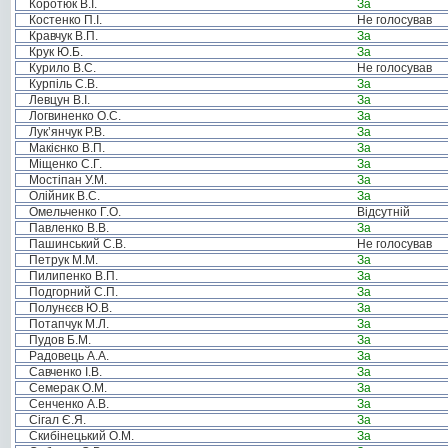
Коротюк В.І.
За
Костенко П.І.
Не голосував
Кравчук В.П.
За
Крук Ю.Б.
За
Курило В.С.
Не голосував
Курпіль С.В.
За
Левцун В.І.
За
Логвиненко О.С.
За
Лук’янчук Р.В.
За
Макієнко В.П.
За
Міщенко С.Г.
За
Мостіпан У.М.
За
Олійник В.С.
За
Омельченко Г.О.
Відсутній
Павленко В.В.
За
Пашинський С.В.
Не голосував
Петрук М.М.
За
Пилипенко В.П.
За
Подгорний С.П.
За
Полунєєв Ю.В.
За
Потапчук М.Л.
За
Пудов Б.М.
За
Радовець А.А.
За
Савченко І.В.
За
Семерак О.М.
За
Сенченко А.В.
За
Сігал Є.Я.
За
Скибінецький О.М.
За