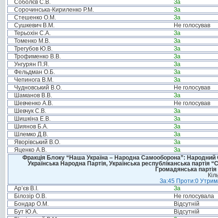
Соболєв С.В.
За
Сорочинська-Кириленко Р.М.
За
Стешенко О.М.
За
Сушкевич В.М.
Не голосував
Терьохін С.А.
За
Томенко М.В.
За
Трегубов Ю.В.
За
Трофименко В.В.
За
Унгурян П.Я.
За
Фельдман О.Б.
За
Чепинога В.М.
За
Чудновський В.О.
Не голосував
Шаманов В.В.
За
Шевченко А.В.
Не голосував
Шевчук С.В.
За
Шишкіна Е.В.
За
Шиянов Б.А.
За
Шлемко Д.В.
За
Яворівський В.О.
За
Яценко А.В.
За
Фракція Блоку “Наша Україна – Народна Самооборона”: Народний Со
Українська Народна Партія, Українська республіканська партія “
Громадянська партія 
Кіл
За:45 Проти:0 Утрима
Ар’єв В.І.
За
Білозір О.В.
Не голосувала
Бондар О.М.
Відсутній
Бут Ю.А.
Відсутній