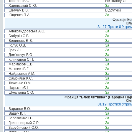
Тополов В.С.
Не голосував
Харовський С.Ю.
За
Шемчук В.В.
Відсутній
Ющенко П.А.
За
Фракція Ком
Кіл
За:27 Проти:0 Утрим
Александровська А.О.
За
Бабурін О.В.
За
Волинець Є.В.
За
Голуб О.В.
За
Грач Л.І.
За
Дем’янчук В.О.
За
Кілінкаров С.П.
За
Мармазов Є.В.
За
Матвєєв В.Г.
За
Найдьонов А.М.
За
Самойлик К.С.
За
Ткаченко О.М.
За
Царьков Є.І.
За
Шмельова С.О.
За
Фракція “Блок Литвина” (Народна Парті
Кіл
За:19 Проти:0 Утрим
Баранов В.О.
За
Ващук К.Т.
За
Головченко І.Б.
За
Гриневецький С.Р.
За
Зарубінський О.О.
За