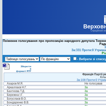
Верховн
Офіційний в
Поіменне голосування про пропозицію народного депутата Томенк
Ради
1
За:331 Проти:0 Утрима
Рі
- Вибрати зі списк
Зберегти
в
форматі RTF
Фракція Партії р
Кіль
За:108 Проти:0 Утрим
Азаров М.Я.
Не голосував
Аркаллаєв Н.Г.
За
Бахтеєва Т.Д.
За
Бережна І.Г.
За
Богуслаєв В.О.
За
Бондаренко В.В.
За