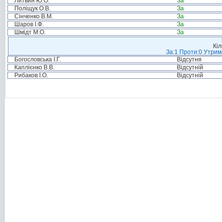
Литвин Ю.О.
За
Поліщук О.В.
За
Сінченко В.М.
За
Шаров І.Ф.
За
Шмідт М.О.
За
Кіл
За:1 Проти:0 Утрим
Богословська І.Г.
Відсутня
Каплієнко В.В.
Відсутній
Рибаков І.О.
Відсутній