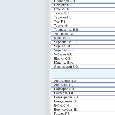
Слободян О.В.
Сокирко М.В.
Стойко І.М.
Танюк Л.С.
Тарасюк І.Г.
Ткач Р.В.
Томич І.Ф.
Трофименко В.В.
Удовенко Г.Й.
Філенко В.П.
Червоненко Є.А.
Черняк В.К.
Чорновіл Т.В.
Чубаров Р.А.
Ширко Ю.В.
Ющенко В.А.
Яворівський В.О.
Авраменко В.Ф.
Антемюк В.Д.
Байсаров Л.В.
Бахтеєва Т.Д.
Богатирьова Р.В.
Бондаренко Г.І.
Бубка С.Н.
Вернидубов І.В.
Горлов Г.В.