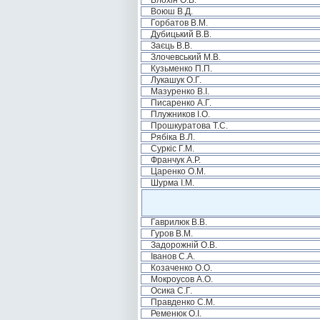
Блохін О.В.
Воюш В.Д.
Горбатов В.М.
Дубицький В.В.
Заєць В.В.
Злочевський М.В.
Кузьменко П.П.
Лукашук О.Г.
Мазуренко В.І.
Писаренко А.Г.
Плужников І.О.
Прошкуратова Т.С.
Рябіка В.Л.
Суркіс Г.М.
Франчук А.Р.
Царенко О.М.
Шурма І.М.
Гаврилюк В.В.
Гуров В.М.
Задорожній О.В.
Іванов С.А.
Козаченко О.О.
Мокроусов А.О.
Осика С.Г.
Правденко С.М.
Ременюк О.І.