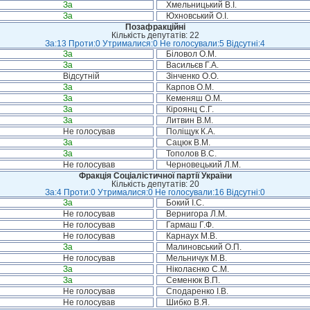
За
Хмельницький В.І.
За
Юхновський О.І.
Позафракційні
Кількість депутатів: 22
За:13 Проти:0 Утрималися:0 Не голосували:5 Відсутні:4
За
Біловол О.М.
За
Васильєв Г.А.
Відсутній
Зінченко О.О.
За
Карпов О.М.
За
Кеменяш О.М.
За
Кіроянц С.Г.
За
Литвин В.М.
Не голосував
Поліщук К.А.
За
Сацюк В.М.
За
Тополов В.С.
Не голосував
Черновецький Л.М.
Фракція Соціалістичної партії України
Кількість депутатів: 20
За:4 Проти:0 Утрималися:0 Не голосували:16 Відсутні:0
За
Бокий І.С.
Не голосував
Вернигора Л.М.
Не голосував
Гармаш Г.Ф.
Не голосував
Карнаух М.В.
За
Малиновський О.П.
Не голосував
Мельничук М.В.
За
Ніколаєнко С.М.
За
Семенюк В.П.
Не голосував
Сподаренко І.В.
Не голосував
Шибко В.Я.