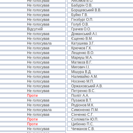
Не голосував
Анісімов В.О.
Не голосував
Бабурін О.В.
Не голосував
Борщевський В.В.
Не голосував
Буйко Г.В.
Не голосував
Гінзбург О.П.
Не голосував
Голуб О.В.
Відсутній
Грачев О.О.
Не голосував
Доманський А.І.
Не голосував
Єщенко В.М.
Не голосувала
Катушева З.Г.
Не голосував
Крючков Г.К.
Не голосував
Лещенко В.О.
Не голосував
Маркуш М.А.
Не голосував
Матвєєв В.Г.
Не голосував
Мигович І.І.
Не голосував
Мішура В.Д.
Не голосував
Наливайко А.М.
Не голосував
Носенко М.П.
Не голосував
Оржаховський А.В.
Не голосував
Петренко В.С.
Проти
Полііт А.А.
Не голосував
Пузаков В.Т.
Не голосував
Родіонов М.К.
Не голосувала
Симоненко П.М.
Не голосував
Сінченко С.Г.
Проти
Соломатін Ю.П.
Проти
Цибенко П.С.
Не голосував
Чичканов С.В.