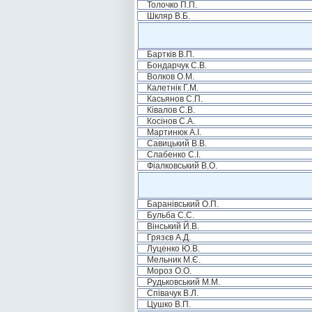
Толочко П.П.
Шкляр В.Б.
Бартків В.П.
Бондарчук С.В.
Волков О.М.
Калетнік Г.М.
Касьянов С.П.
Ківалов С.В.
Косінов С.А.
Мартинюк А.І.
Савицький В.В.
Слабенко С.І.
Фіалковський В.О.
Баранівський О.П.
Бульба С.С.
Вінський Й.В.
Грязєв А.Д.
Луценко Ю.В.
Мельник М.Є.
Мороз О.О.
Рудьковський М.М.
Співачук В.Л.
Цушко В.П.