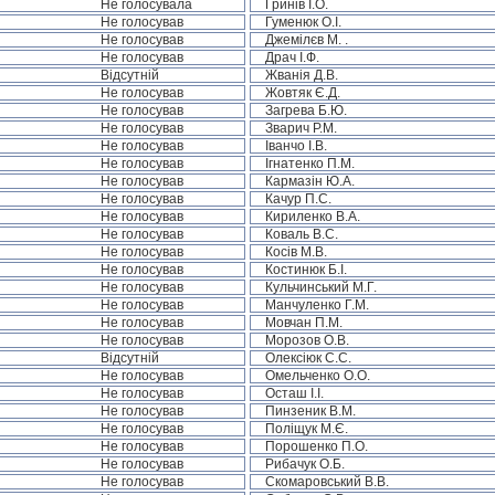
Не голосувала
Гринів І.О.
Не голосував
Гуменюк О.І.
Не голосував
Джемілєв М. .
Не голосував
Драч І.Ф.
Відсутній
Жванія Д.В.
Не голосував
Жовтяк Є.Д.
Не голосував
Загрева Б.Ю.
Не голосував
Зварич Р.М.
Не голосував
Іванчо І.В.
Не голосував
Ігнатенко П.М.
Не голосував
Кармазін Ю.А.
Не голосував
Качур П.С.
Не голосував
Кириленко В.А.
Не голосував
Коваль В.С.
Не голосував
Косів М.В.
Не голосував
Костинюк Б.І.
Не голосував
Кульчинський М.Г.
Не голосував
Манчуленко Г.М.
Не голосував
Мовчан П.М.
Не голосував
Морозов О.В.
Відсутній
Олексіюк С.С.
Не голосував
Омельченко О.О.
Не голосував
Осташ І.І.
Не голосував
Пинзеник В.М.
Не голосував
Поліщук М.Є.
Не голосував
Порошенко П.О.
Не голосував
Рибачук О.Б.
Не голосував
Скомаровський В.В.