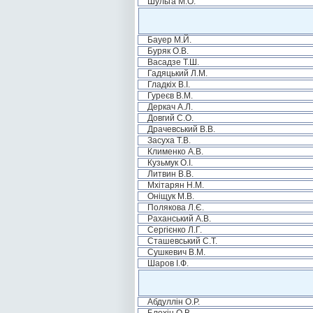
Шульга М.О.
Бауер М.Й.
Буряк О.В.
Васадзе Т.Ш.
Гадяцький Л.М.
Гладкіх В.І.
Гуреєв В.М.
Деркач А.Л.
Довгий С.О.
Драчевський В.В.
Засуха Т.В.
Клименко А.В.
Кузьмук О.І.
Литвин В.В.
Мхітарян Н.М.
Оніщук М.В.
Полякова Л.Є.
Раханський А.В.
Сергієнко Л.Г.
Сташевський С.Т.
Сушкевич В.М.
Шаров І.Ф.
Абдуллін О.Р.