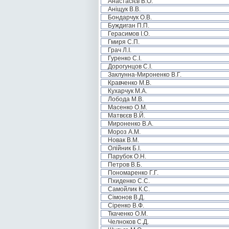
Анастасієв В.О.
Аніщук В.В.
Бондарчук О.В.
Буждиган П.П.
Герасимов І.О.
Гмиря С.П.
Грач Л.І.
Гуренко С.І.
Дорогунцов С.І.
Заклунна-Мироненко В.Г.
Кравченко М.В.
Кухарчук М.А.
Лобода М.В.
Масенко О.М.
Матвєєв В.Й.
Мироненко В.А.
Мороз А.М.
Новак В.М.
Олійник Б.І.
Парубок О.Н.
Петров В.Б.
Пономаренко Г.Г.
Пхиденко С.С.
Самойлик К.С.
Сімонов В.Д.
Сіренко В.Ф.
Ткаченко О.М.
Челноков С.Д.