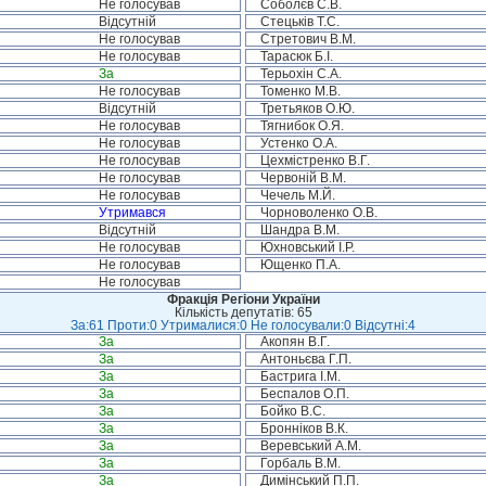
Не голосував
Соболєв С.В.
Відсутній
Стецьків Т.С.
Не голосував
Стретович В.М.
Не голосував
Тарасюк Б.І.
За
Терьохін С.А.
Не голосував
Томенко М.В.
Відсутній
Третьяков О.Ю.
Не голосував
Тягнибок О.Я.
Не голосував
Устенко О.А.
Не голосував
Цехмістренко В.Г.
Не голосував
Червоній В.М.
Не голосував
Чечель М.Й.
Утримався
Чорноволенко О.В.
Відсутній
Шандра В.М.
Не голосував
Юхновський І.Р.
Не голосував
Ющенко П.А.
Не голосував
Фракція Регіони України
Кількість депутатів: 65
За:61 Проти:0 Утрималися:0 Не голосували:0 Відсутні:4
За
Акопян В.Г.
За
Антоньєва Г.П.
За
Бастрига І.М.
За
Беспалов О.П.
За
Бойко В.С.
За
Бронніков В.К.
За
Веревський А.М.
За
Горбаль В.М.
За
Димінський П.П.