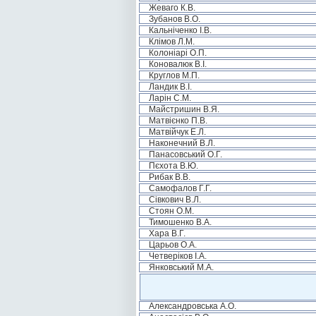
Жеваго К.В.
Зубанов В.О.
Кальніченко І.В.
Клімов Л.М.
Колоніарі О.П.
Коновалюк В.І.
Круглов М.П.
Ландик В.І.
Ларін С.М.
Майстришин В.Я.
Матвієнко П.В.
Матвійчук Е.Л.
Наконечний В.Л.
Панасовський О.Г.
Пєхота В.Ю.
Рибак В.В.
Самофалов Г.Г.
Сівкович В.Л.
Стоян О.М.
Тимошенко В.А.
Хара В.Г.
Царьов О.А.
Четверіков І.А.
Янковський М.А.
Александровська А.О.