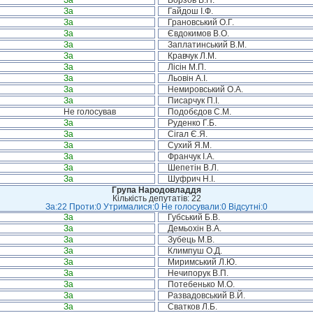
За
Борзов В.П.
За
Гайдош І.Ф.
За
Грановський О.Г.
За
Євдокимов В.О.
За
Заплатинський В.М.
За
Кравчук Л.М.
За
Лісін М.П.
За
Льовін А.І.
За
Немировський О.А.
За
Писарчук П.І.
Не голосував
Подобєдов С.М.
За
Руденко Г.Б.
За
Сігал Є.Я.
За
Сухий Я.М.
За
Франчук І.А.
За
Шепетін В.Л.
За
Шуфрич Н.І.
Група Народовладдя
Кількість депутатів: 22
За:22 Проти:0 Утрималися:0 Не голосували:0 Відсутні:0
За
Губський Б.В.
За
Демьохін В.А.
За
Зубець М.В.
За
Климпуш О.Д.
За
Миримський Л.Ю.
За
Нечипорук В.П.
За
Потебенько М.О.
За
Развадовський В.Й.
За
Сватков Л.Б.