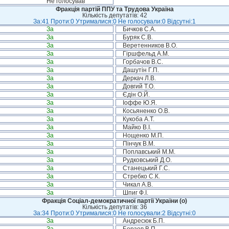
Не голосував
Фракція партій ППУ та Трудова Україна
Кількість депутатів: 42
За:41 Проти:0 Утрималися:0 Не голосували:0 Відсутні:1
За
Бичков С.А.
За
Буряк С.В.
За
Веретенников В.О.
За
Гіршфельд А.М.
За
Горбачов В.С.
За
Дашутін Г.П.
За
Деркач Л.В.
За
Довгий Т.О.
За
Єдін О.Й.
За
Іоффе Ю.Я.
За
Косьяненко О.В.
За
Кукоба А.Т.
За
Майко В.І.
За
Нощенко М.П.
За
Пінчук В.М.
За
Поплавський М.М.
За
Рудковський Д.О.
За
Станецький Г.С.
За
Стребко С.К.
За
Чикал А.В.
За
Шпиг Ф.І.
Фракція Соціал-демократичної партії України (о)
Кількість депутатів: 36
За:34 Проти:0 Утрималися:0 Не голосували:2 Відсутні:0
За
Андресюк Б.П.