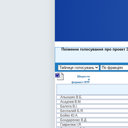
Поіменне голосування про проект За
Зберегти
в
форматі RTF
Альошин В.Б.
Асадчев В.М.
Балога В.І.
Беспалий Б.Я.
Бойко Ю.А.
Бондаренко В.Д.
Гаврилюк І.Я.