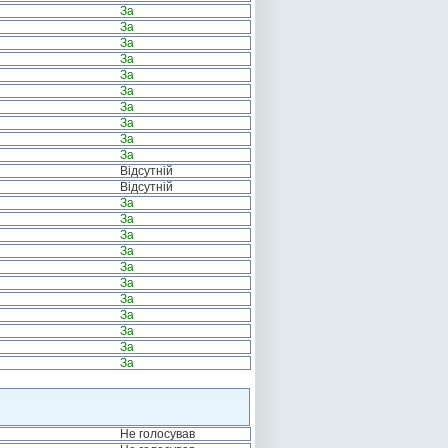
За
За
За
За
За
За
За
За
За
За
Відсутній
Відсутній
За
За
За
За
За
За
За
За
За
За
За
Не голосував