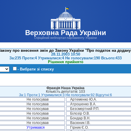
Верховна Рада України
Офіційний вебпортал парламенту України
кону про внесення змін до Закону України "Про податок на додану в
28.11.2003 10:50
За:235 Проти:4 Утрималися:4 Не голосували:190 Всього:433
Рішення прийнято
- Вибрати зі списку
Фракція Наша Україна
Кількість депутатів: 103
За:1 Проти:1 Утрималися:3 Не голосували:92 Відсутні:6
Не голосував
Артеменко Ю.А.
Не голосував
Атрошенко В.А.
Не голосував
Безсмертний Р.П.
Не голосував
Білозір О.В.
Не голосував
Бондар В.Н.
Не голосував
Васюник І.В.
Утримався
Гірник Є.О.