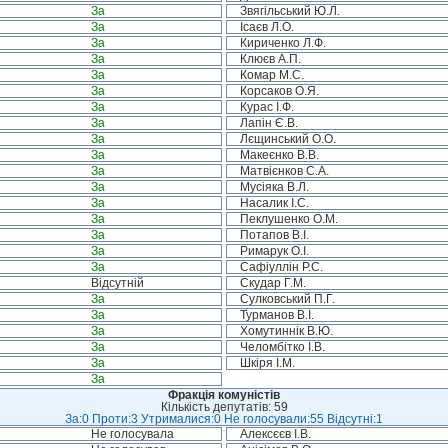
За
Звягільський Ю.Л.
За
Ісаєв Л.О.
За
Кириченко Л.Ф.
За
Клюєв А.П.
За
Комар М.С.
За
Корсаков О.Я.
За
Курас І.Ф.
За
Лапін Є.В.
За
Лєщинський О.О.
За
Макеєнко В.В.
За
Матвієнков С.А.
За
Мусіяка В.Л.
За
Насалик І.С.
За
Пеклушенко О.М.
За
Потапов В.І.
За
Римарук О.І.
За
Сафіуллін Р.С.
Відсутній
Скудар Г.М.
За
Сулковський П.Г.
За
Турманов В.І.
За
Хомутиннік В.Ю.
За
Челомбітко І.В.
За
Шкіря І.М.
За
Фракція комуністів
Кількість депутатів: 59
За:0 Проти:3 Утрималися:0 Не голосували:55 Відсутні:1
Не голосувала
Алексєєв І.В.