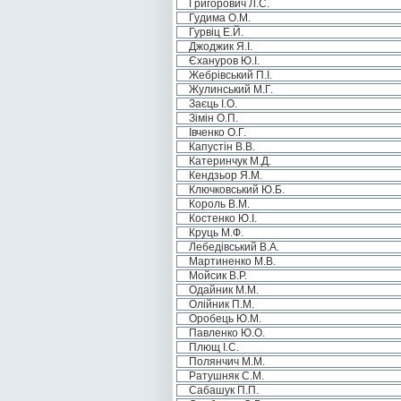
Григорович Л.С.
Гудима О.М.
Гурвіц Е.Й.
Джоджик Я.І.
Єхануров Ю.І.
Жебрівський П.І.
Жулинський М.Г.
Заєць І.О.
Зімін О.П.
Івченко О.Г.
Капустін В.В.
Катеринчук М.Д.
Кендзьор Я.М.
Ключковський Ю.Б.
Король В.М.
Костенко Ю.І.
Круць М.Ф.
Лебедівський В.А.
Мартиненко М.В.
Мойсик В.Р.
Одайник М.М.
Олійник П.М.
Оробець Ю.М.
Павленко Ю.О.
Плющ І.С.
Полянчич М.М.
Ратушняк С.М.
Сабашук П.П.