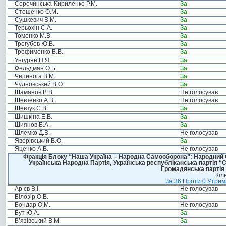
Сорочинська-Кириленко Р.М.
За
Стешенко О.М.
За
Сушкевич В.М.
За
Терьохін С.А.
За
Томенко М.В.
За
Трегубов Ю.В.
За
Трофименко В.В.
За
Унгурян П.Я.
За
Фельдман О.Б.
За
Чепинога В.М.
За
Чудновський В.О.
За
Шаманов В.В.
Не голосував
Шевченко А.В.
Не голосував
Шевчук С.В.
За
Шишкіна Е.В.
За
Шиянов Б.А.
За
Шлемко Д.В.
Не голосував
Яворівський В.О.
За
Яценко А.В.
Не голосував
Фракція Блоку “Наша Україна – Народна Самооборона”: Народний Со
Українська Народна Партія, Українська республіканська партія “
Громадянська партія 
Кіл
За:36 Проти:0 Утрима
Ар’єв В.І.
Не голосував
Білозір О.В.
За
Бондар О.М.
Не голосував
Бут Ю.А.
За
В’язівський В.М.
За