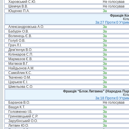
Харовський С.Ю.
Не голосував
Шемчук В.В.
Не голосував
Ющенко П.А.
За
Фракція Ком
Кіл
За:27 Проти:0 Утрим
Александровська А.О.
За
Бабурін О.В.
За
Волинець Є.В.
За
Голуб О.В.
За
Грач Л.І.
За
Дем’янчук В.О.
За
Кілінкаров С.П.
За
Мармазов Є.В.
За
Матвєєв В.Г.
За
Найдьонов А.М.
За
Самойлик К.С.
За
Ткаченко О.М.
За
Царьков Є.І.
За
Шмельова С.О.
За
Фракція “Блок Литвина” (Народна Парті
Кіл
За:18 Проти:0 Утрим
Баранов В.О.
Не голосував
Ващук К.Т.
За
Головченко І.Б.
За
Гриневецький С.Р.
За
Зарубінський О.О.
За
Литвин Ю.О.
За