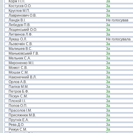
Корж П.П.
За
Костусєв О.О.
За
Круглов М.П.
За
Лавринович О.В.
За
Ландік В.І.
Не голосував
Лебедєв П.В.
За
Лєщинський О.О.
За
Литвинов Л.Ф.
За
Лукаш О.Л.
Не голосувала
Льовочкін С.В.
За
Малишев В.С.
За
Маньковський Г.В.
За
Мельник С.А.
За
Мироненко М.І.
За
Момот С.В.
За
Мошак С.М.
За
Наконечний В.Л.
За
Орлов А.В.
За
Папієв М.М.
За
Петров Б.Ф.
За
Піскун С.М.
За
Плохой І.І.
За
Попов О.П.
За
Прасолов І.М.
За
Присяжнюк М.В.
За
Прутнік Е.А.
За
Рева Д.О.
За
Рижук С.М.
За