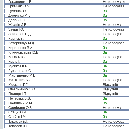
Геращенко І.В.
Не голосувала
Гримчак Ю.М.
Не голосував
Гуменюк О.І.
За
Джемілєв М. .
За
Довгий С.О.
За
Жванія Д.В.
Не голосував
Заєць І.О.
Не голосував
Зейналов Е.Д.
Не голосував
Карпук В.Г.
За
Катеринчук М.Д.
Не голосував
Кириленко В.А.
За
Ключковський Ю.Б.
За
Коваль В.С.
Не голосував
Кріль І.І.
За
Куликов К.Б.
За
Лук’янова К.Є.
За
Мартиненко М.В.
За
Матвієнко А.С.
Не голосував
Москаль Г.Г.
Відсутній
Омельченко О.О.
Відсутній
Палиця І.П.
Відсутній
Петьовка В.В.
За
Полянчич М.М.
За
Слободян О.В.
Не голосував
Стець Ю.Я.
За
Стойко І.М.
За
Тарасюк Б.І.
Не голосував
Тополов В.С.
Не голосував