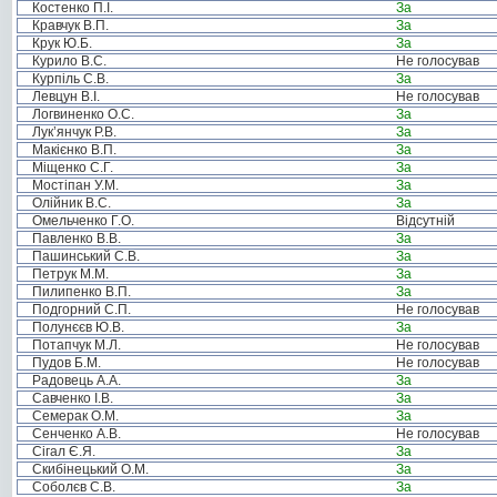
Костенко П.І.
За
Кравчук В.П.
За
Крук Ю.Б.
За
Курило В.С.
Не голосував
Курпіль С.В.
За
Левцун В.І.
Не голосував
Логвиненко О.С.
За
Лук’янчук Р.В.
За
Макієнко В.П.
За
Міщенко С.Г.
За
Мостіпан У.М.
За
Олійник В.С.
За
Омельченко Г.О.
Відсутній
Павленко В.В.
За
Пашинський С.В.
За
Петрук М.М.
За
Пилипенко В.П.
За
Подгорний С.П.
Не голосував
Полунєєв Ю.В.
За
Потапчук М.Л.
Не голосував
Пудов Б.М.
Не голосував
Радовець А.А.
За
Савченко І.В.
За
Семерак О.М.
За
Сенченко А.В.
Не голосував
Сігал Є.Я.
За
Скибінецький О.М.
За
Соболєв С.В.
За