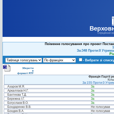
Верховн
Офіційний в
Поіменне голосування про проект Постано
1
За:348 Проти:0 Утрима
Рі
- Вибрати зі списк
Зберегти
в
форматі RTF
Фракція Партії р
Кіль
За:155 Проти:0 Утрим
Азаров М.Я.
За
Аркаллаєв Н.Г.
За
Бахтеєва Т.Д.
За
Бережна І.Г.
За
Богуслаєв В.О.
За
Бондаренко В.В.
Не голосував
Бондик В.А.
Не голосував