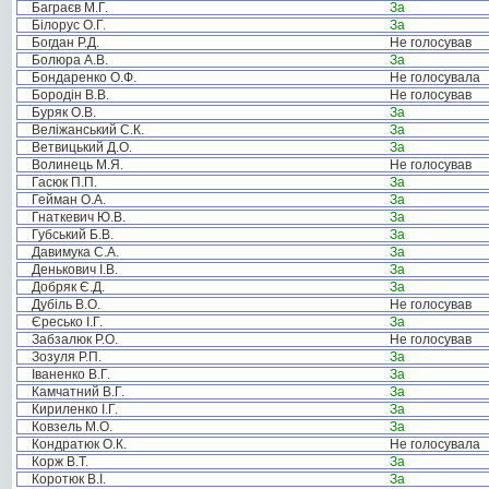
Баграєв М.Г.
За
Білорус О.Г.
За
Богдан Р.Д.
Не голосував
Болюра А.В.
За
Бондаренко О.Ф.
Не голосувала
Бородін В.В.
Не голосував
Буряк О.В.
За
Веліжанський С.К.
За
Ветвицький Д.О.
За
Волинець М.Я.
Не голосував
Гасюк П.П.
За
Гейман О.А.
За
Гнаткевич Ю.В.
За
Губський Б.В.
За
Давимука С.А.
За
Денькович І.В.
За
Добряк Є.Д.
За
Дубіль В.О.
Не голосував
Єресько І.Г.
За
Забзалюк Р.О.
Не голосував
Зозуля Р.П.
За
Іваненко В.Г.
За
Камчатний В.Г.
За
Кириленко І.Г.
За
Ковзель М.О.
За
Кондратюк О.К.
Не голосувала
Корж В.Т.
За
Коротюк В.І.
За