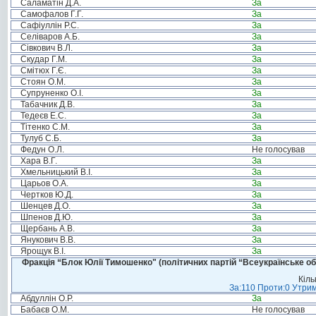
Саламатін Д.А.
За
Самофалов Г.Г.
За
Сафіуллін Р.С.
За
Селіваров А.Б.
За
Сівкович В.Л.
За
Скудар Г.М.
За
Смітюх Г.Є.
За
Стоян О.М.
За
Супруненко О.І.
За
Табачник Д.В.
За
Тедеєв Е.С.
За
Тітенко С.М.
За
Тулуб С.Б.
За
Федун О.Л.
Не голосував
Хара В.Г.
За
Хмельницький В.І.
За
Царьов О.А.
За
Чертков Ю.Д.
За
Шенцев Д.О.
За
Шпенов Д.Ю.
За
Щербань А.В.
За
Янукович В.В.
За
Ярощук В.І.
За
Фракція “Блок Юлії Тимошенко" (політичних партій “Всеукраїнське об
Кіль
За:110 Проти:0 Утрим
Абдуллін О.Р.
За
Бабаєв О.М.
Не голосував