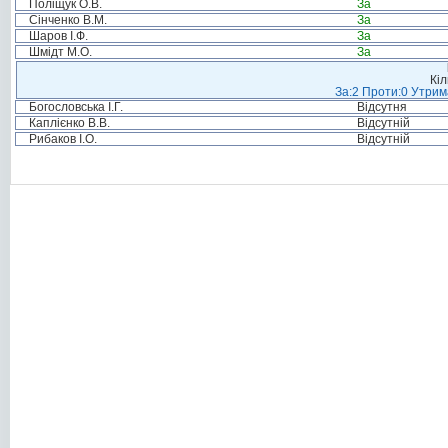
Поліщук О.В.
За
Сінченко В.М.
За
Шаров І.Ф.
За
Шмідт М.О.
За
Кіл
За:2 Проти:0 Утрим
Богословська І.Г.
Відсутня
Каплієнко В.В.
Відсутній
Рибаков І.О.
Відсутній