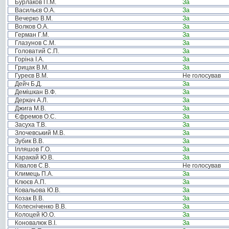
Бурлаков П.М.
За
Васильєв О.А.
За
Вечерко В.М.
За
Волков О.А.
За
Герман Г.М.
За
Глазунов С.М.
За
Головатий С.П.
За
Горіна І.А.
За
Грицак В.М.
За
Гуреєв В.М.
Не голосував
Дейч Б.Д.
За
Демішкан В.Ф.
За
Деркач А.Л.
За
Джига М.В.
За
Єфремов О.С.
За
Засуха Т.В.
За
Злочевський М.В.
За
Зубик В.В.
За
Ілляшов Г.О.
За
Каракай Ю.В.
За
Ківалов С.В.
Не голосував
Климець П.А.
За
Клюєв А.П.
За
Ковальова Ю.В.
За
Козак В.В.
За
Колесніченко В.В.
За
Колоцей Ю.О.
За
Коновалюк В.І.
За