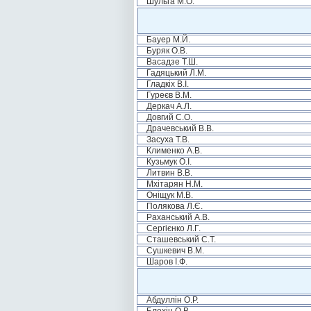
Шульга М.О.
Бауер М.Й.
Буряк О.В.
Васадзе Т.Ш.
Гадяцький Л.М.
Гладкіх В.І.
Гуреєв В.М.
Деркач А.Л.
Довгий С.О.
Драчевський В.В.
Засуха Т.В.
Клименко А.В.
Кузьмук О.І.
Литвин В.В.
Мхітарян Н.М.
Оніщук М.В.
Полякова Л.Є.
Раханський А.В.
Сергієнко Л.Г.
Сташевський С.Т.
Сушкевич В.М.
Шаров І.Ф.
Абдуллін О.Р.