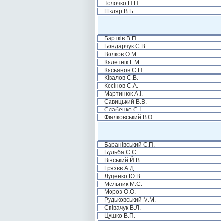
Толочко П.П.
Шкляр В.Б.
Бартків В.П.
Бондарчук С.В.
Волков О.М.
Калетнік Г.М.
Касьянов С.П.
Ківалов С.В.
Косінов С.А.
Мартинюк А.І.
Савицький В.В.
Слабенко С.І.
Фіалковський В.О.
Баранівський О.П.
Бульба С.С.
Вінський Й.В.
Грязєв А.Д.
Луценко Ю.В.
Мельник М.Є.
Мороз О.О.
Рудьковський М.М.
Співачук В.Л.
Цушко В.П.