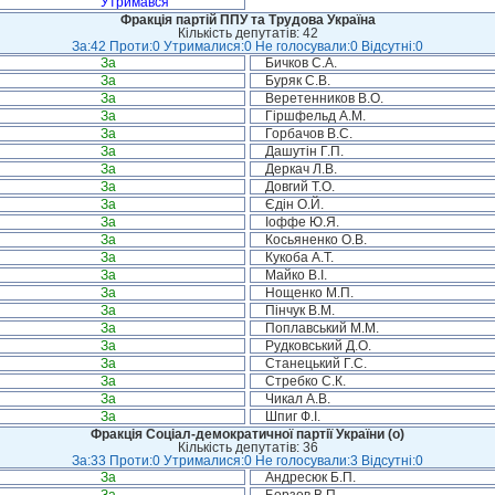
Утримався
Фракція партій ППУ та Трудова Україна
Кількість депутатів: 42
За:42 Проти:0 Утрималися:0 Не голосували:0 Відсутні:0
За
Бичков С.А.
За
Буряк С.В.
За
Веретенников В.О.
За
Гіршфельд А.М.
За
Горбачов В.С.
За
Дашутін Г.П.
За
Деркач Л.В.
За
Довгий Т.О.
За
Єдін О.Й.
За
Іоффе Ю.Я.
За
Косьяненко О.В.
За
Кукоба А.Т.
За
Майко В.І.
За
Нощенко М.П.
За
Пінчук В.М.
За
Поплавський М.М.
За
Рудковський Д.О.
За
Станецький Г.С.
За
Стребко С.К.
За
Чикал А.В.
За
Шпиг Ф.І.
Фракція Соціал-демократичної партії України (о)
Кількість депутатів: 36
За:33 Проти:0 Утрималися:0 Не голосували:3 Відсутні:0
За
Андресюк Б.П.