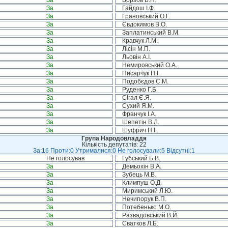
За
Борзов В.П.
За
Гайдош І.Ф.
За
Грановський О.Г.
За
Євдокимов В.О.
За
Заплатинський В.М.
За
Кравчук Л.М.
За
Лісін М.П.
За
Льовін А.І.
За
Немировський О.А.
За
Писарчук П.І.
За
Подобєдов С.М.
За
Руденко Г.Б.
За
Сігал Є.Я.
За
Сухий Я.М.
За
Франчук І.А.
За
Шепетін В.Л.
За
Шуфрич Н.І.
Група Народовладдя
Кількість депутатів: 22
За:16 Проти:0 Утрималися:0 Не голосували:5 Відсутні:1
Не голосував
Губський Б.В.
За
Демьохін В.А.
За
Зубець М.В.
За
Климпуш О.Д.
За
Миримський Л.Ю.
За
Нечипорук В.П.
За
Потебенько М.О.
За
Развадовський В.Й.
За
Сватков Л.Б.