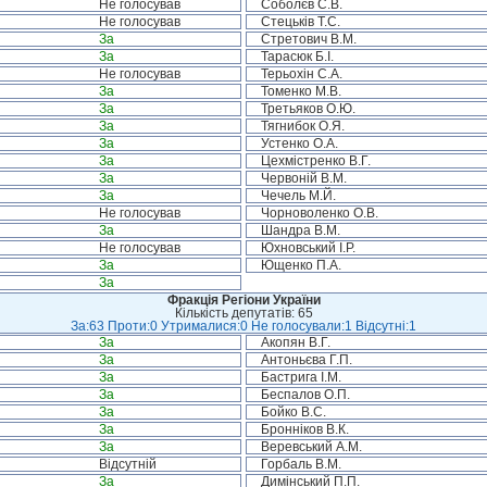
Не голосував
Соболєв С.В.
Не голосував
Стецьків Т.С.
За
Стретович В.М.
За
Тарасюк Б.І.
Не голосував
Терьохін С.А.
За
Томенко М.В.
За
Третьяков О.Ю.
За
Тягнибок О.Я.
За
Устенко О.А.
За
Цехмістренко В.Г.
За
Червоній В.М.
За
Чечель М.Й.
Не голосував
Чорноволенко О.В.
За
Шандра В.М.
Не голосував
Юхновський І.Р.
За
Ющенко П.А.
За
Фракція Регіони України
Кількість депутатів: 65
За:63 Проти:0 Утрималися:0 Не голосували:1 Відсутні:1
За
Акопян В.Г.
За
Антоньєва Г.П.
За
Бастрига І.М.
За
Беспалов О.П.
За
Бойко В.С.
За
Бронніков В.К.
За
Веревський А.М.
Відсутній
Горбаль В.М.
За
Димінський П.П.