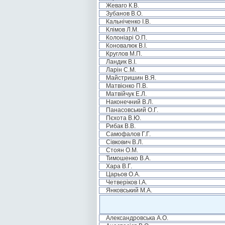
Жеваго К.В.
Зубанов В.О.
Кальніченко І.В.
Клімов Л.М.
Колоніарі О.П.
Коновалюк В.І.
Круглов М.П.
Ландик В.І.
Ларін С.М.
Майстришин В.Я.
Матвієнко П.В.
Матвійчук Е.Л.
Наконечний В.Л.
Панасовський О.Г.
Пєхота В.Ю.
Рибак В.В.
Самофалов Г.Г.
Сівкович В.Л.
Стоян О.М.
Тимошенко В.А.
Хара В.Г.
Царьов О.А.
Четверіков І.А.
Янковський М.А.
Александровська А.О.