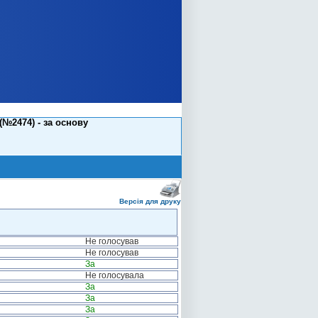
№2474) - за основу
Версія для друку
Не голосував
Не голосував
За
Не голосувала
За
За
За