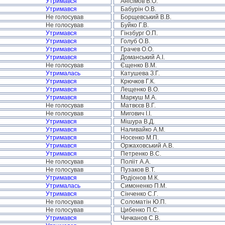
Утримався
Анісімов В.О.
Утримався
Бабурін О.В.
Не голосував
Борщевський В.В.
Не голосував
Буйко Г.В.
Утримався
Гінзбург О.П.
Утримався
Голуб О.В.
Утримався
Грачев О.О.
Утримався
Доманський А.І.
Не голосував
Єщенко В.М.
Утрималась
Катушева З.Г.
Утримався
Крючков Г.К.
Утримався
Лещенко В.О.
Утримався
Маркуш М.А.
Не голосував
Матвєєв В.Г.
Не голосував
Мигович І.І.
Утримався
Мішура В.Д.
Утримався
Наливайко А.М.
Утримався
Носенко М.П.
Утримався
Оржаховський А.В.
Утримався
Петренко В.С.
Не голосував
Полііт А.А.
Не голосував
Пузаков В.Т.
Утримався
Родіонов М.К.
Утрималась
Симоненко П.М.
Утримався
Сінченко С.Г.
Не голосував
Соломатін Ю.П.
Не голосував
Цибенко П.С.
Утримався
Чичканов С.В.