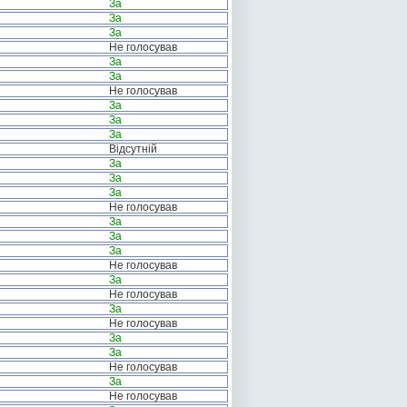
За
За
За
Не голосував
За
За
Не голосував
За
За
За
Відсутній
За
За
За
Не голосував
За
За
За
Не голосував
За
Не голосував
За
Не голосував
За
За
Не голосував
За
Не голосував