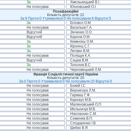
За
Хмельницький В.І.
Не голосував
Юхновський О.І.
Позафракційні
Кількість депутатів: 22
За:9 Проти:0 Утрималися:0 Не голосували:8 Відсутні:5
За
Біловол О.М.
Не голосував
Васильєв Г.А.
Відсутній
Зінченко О.О.
Відсутній
Карпов О.М.
За
Кеменяш О.М.
За
Кіроянц С.Г.
За
Литвин В.М.
Не голосував
Поліщук К.А.
Відсутній
Сацюк В.М.
За
Тополов В.С.
Не голосував
Черновецький Л.М.
Фракція Соціалістичної партії України
Кількість депутатів: 20
За:0 Проти:0 Утрималися:0 Не голосували:20 Відсутні:0
Не голосував
Бокий І.С.
Не голосував
Вернигора Л.М.
Не голосував
Гармаш Г.Ф.
Не голосував
Карнаух М.В.
Не голосував
Малиновський О.П.
Не голосував
Мельничук М.В.
Не голосував
Ніколаєнко С.М.
Не голосував
Семенюк В.П.
Не голосував
Сподаренко І.В.
Не голосував
Шибко В.Я.