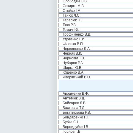
Слободян О.В.
Сокирко М.В.
Стойко І.М.
Танюк Л.С.
Тарасюк І.Г.
Ткач Р.В.
Томич І.Ф.
Трофименко В.В.
Удовенко Г.Й.
Філенко В.П.
Червоненко Є.А.
Черняк В.К.
Чорновіл Т.В.
Чубаров Р.А.
Ширко Ю.В.
Ющенко В.А.
Яворівський В.О.
Авраменко В.Ф.
Антемюк В.Д.
Байсаров Л.В.
Бахтеєва Т.Д.
Богатирьова Р.В.
Бондаренко Г.І.
Бубка С.Н.
Вернидубов І.В.
Горлов Г.В.