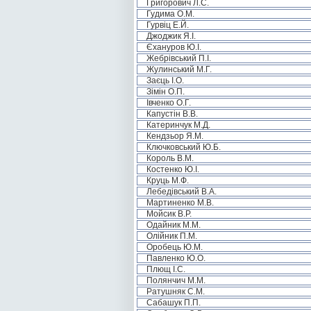
Григорович Л.С.
Гудима О.М.
Гурвіц Е.Й.
Джоджик Я.І.
Єхануров Ю.І.
Жебрівський П.І.
Жулинський М.Г.
Заєць І.О.
Зімін О.П.
Івченко О.Г.
Капустін В.В.
Катеринчук М.Д.
Кендзьор Я.М.
Ключковський Ю.Б.
Король В.М.
Костенко Ю.І.
Круць М.Ф.
Лебедівський В.А.
Мартиненко М.В.
Мойсик В.Р.
Одайник М.М.
Олійник П.М.
Оробець Ю.М.
Павленко Ю.О.
Плющ І.С.
Полянчич М.М.
Ратушняк С.М.
Сабашук П.П.