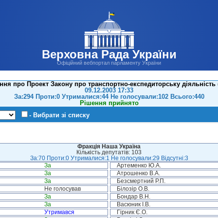
Верховна Рада України
Офіційний вебпортал парламенту України
ння про Проект Закону про транспортно-експедиторську діяльність (
09.12.2003 17:33
За:294 Проти:0 Утрималися:44 Не голосували:102 Всього:440
Рішення прийнято
- Вибрати зі списку
Фракція Наша Україна
Кількість депутатів: 103
За:70 Проти:0 Утрималися:1 Не голосували:29 Відсутні:3
За
Артеменко Ю.А.
За
Атрошенко В.А.
За
Безсмертний Р.П.
Не голосував
Білозір О.В.
За
Бондар В.Н.
За
Васюник І.В.
Утримався
Гірник Є.О.