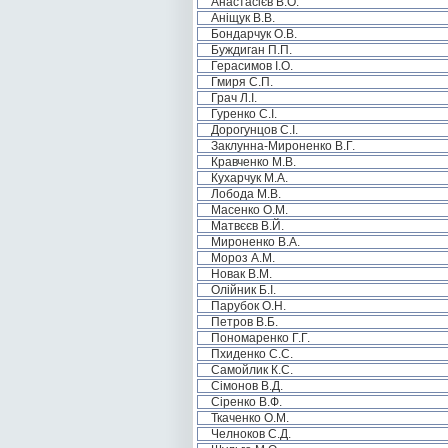
Анастасієв В.О.
Аніщук В.В.
Бондарчук О.В.
Буждиган П.П.
Герасимов І.О.
Гмиря С.П.
Грач Л.І.
Гуренко С.І.
Дорогунцов С.І.
Заклунна-Мироненко В.Г.
Кравченко М.В.
Кухарчук М.А.
Лобода М.В.
Масенко О.М.
Матвєєв В.Й.
Мироненко В.А.
Мороз А.М.
Новак В.М.
Олійник Б.І.
Парубок О.Н.
Петров В.Б.
Пономаренко Г.Г.
Пхиденко С.С.
Самойлик К.С.
Сімонов В.Д.
Сіренко В.Ф.
Ткаченко О.М.
Челноков С.Д.