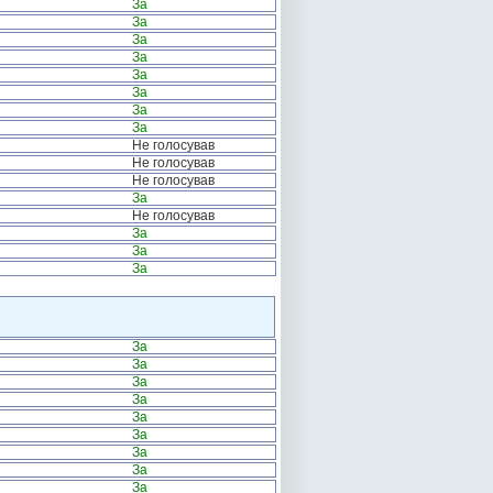
За
За
За
За
За
За
За
За
Не голосував
Не голосував
Не голосував
За
Не голосував
За
За
За
За
За
За
За
За
За
За
За
За