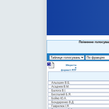
Поіменне голосува
Зберегти
в
форматі RTF
Альошин В.Б.
Асадчев В.М.
Балога В.І.
Беспалий Б.Я.
Бойко Ю.А.
Бондаренко В.Д.
Гаврилюк І.Я.