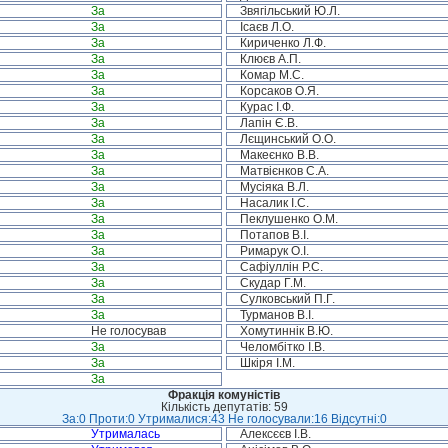
За
Звягільський Ю.Л.
За
Ісаєв Л.О.
За
Кириченко Л.Ф.
За
Клюєв А.П.
За
Комар М.С.
За
Корсаков О.Я.
За
Курас І.Ф.
За
Лапін Є.В.
За
Лєщинський О.О.
За
Макеєнко В.В.
За
Матвієнков С.А.
За
Мусіяка В.Л.
За
Насалик І.С.
За
Пеклушенко О.М.
За
Потапов В.І.
За
Римарук О.І.
За
Сафіуллін Р.С.
За
Скудар Г.М.
За
Сулковський П.Г.
За
Турманов В.І.
Не голосував
Хомутиннік В.Ю.
За
Челомбітко І.В.
За
Шкіря І.М.
За
Фракція комуністів
Кількість депутатів: 59
За:0 Проти:0 Утрималися:43 Не голосували:16 Відсутні:0
Утрималась
Алексєєв І.В.