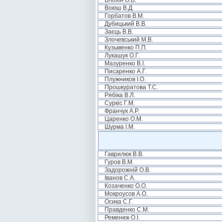
Блохін О.В.
Воюш В.Д.
Горбатов В.М.
Дубицький В.В.
Заєць В.В.
Злочевський М.В.
Кузьменко П.П.
Лукашук О.Г.
Мазуренко В.І.
Писаренко А.Г.
Плужников І.О.
Прошкуратова Т.С.
Рябіка В.Л.
Суркіс Г.М.
Франчук А.Р.
Царенко О.М.
Шурма І.М.
Гаврилюк В.В.
Гуров В.М.
Задорожній О.В.
Іванов С.А.
Козаченко О.О.
Мокроусов А.О.
Осика С.Г.
Правденко С.М.
Ременюк О.І.