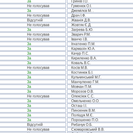
За
Гринів І.О.
Не голосував
Гуменюк О.І.
За
Джемілєв М. .
Не голосував
Драч І.Ф.
Відсутній
Жванія Д.В.
Не голосував
Жовтяк Є.Д.
За
Загрева Б.Ю.
Не голосував
Зварич Р.М.
Не голосував
Іванчо І.В.
За
Ігнатенко П.М.
За
Кармазін Ю.А.
За
Качур П.С.
За
Кириленко В.А.
За
Коваль В.С.
Не голосував
Косів М.В.
За
Костинюк Б.І.
За
Кульчинський М.Г.
За
Манчуленко Г.М.
За
Мовчан П.М.
За
Морозов О.В.
Не голосував
Олексіюк С.С.
За
Омельченко О.О.
За
Осташ І.І.
За
Пинзеник В.М.
За
Поліщук М.Є.
За
Порошенко П.О.
Відсутній
Рибачук О.Б.
Не голосував
Скомаровський В.В.