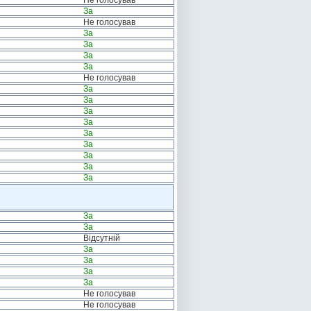
Не голосував
За
Не голосував
За
За
За
За
Не голосував
За
За
За
За
За
За
За
За
За
За
За
Відсутній
За
За
За
За
Не голосував
Не голосував