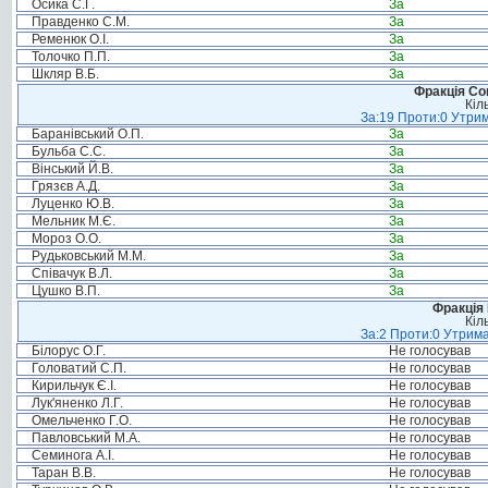
Осика С.Г.
За
Правденко С.М.
За
Ременюк О.І.
За
Толочко П.П.
За
Шкляр В.Б.
За
Фракція Соц
Кіл
За:19 Проти:0 Утрим
Баранівський О.П.
За
Бульба С.С.
За
Вінський Й.В.
За
Грязєв А.Д.
За
Луценко Ю.В.
За
Мельник М.Є.
За
Мороз О.О.
За
Рудьковський М.М.
За
Співачук В.Л.
За
Цушко В.П.
За
Фракція
Кіл
За:2 Проти:0 Утрима
Білорус О.Г.
Не голосував
Головатий С.П.
Не голосував
Кирильчук Є.І.
Не голосував
Лук'яненко Л.Г.
Не голосував
Омельченко Г.О.
Не голосував
Павловський М.А.
Не голосував
Семинога А.І.
Не голосував
Таран В.В.
Не голосував