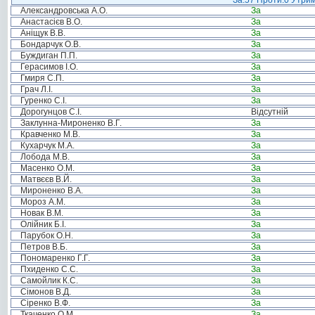
За:57 Проти:0 Утрим
Александровська А.О.
За
Анастасієв В.О.
За
Аніщук В.В.
За
Бондарчук О.В.
За
Буждиган П.П.
За
Герасимов І.О.
За
Гмиря С.П.
За
Грач Л.І.
За
Гуренко С.І.
За
Дорогунцов С.І.
Відсутній
Заклунна-Мироненко В.Г.
За
Кравченко М.В.
За
Кухарчук М.А.
За
Лобода М.В.
За
Масенко О.М.
За
Матвєєв В.Й.
За
Мироненко В.А.
За
Мороз А.М.
За
Новак В.М.
За
Олійник Б.І.
За
Парубок О.Н.
За
Петров В.Б.
За
Пономаренко Г.Г.
За
Пхиденко С.С.
За
Самойлик К.С.
За
Сімонов В.Д.
За
Сіренко В.Ф.
За
Ткаченко О.М.
За