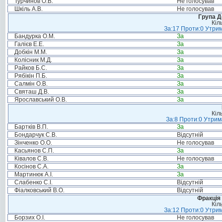
Турчинов О.В.
Не голосував
Шкіль А.В.
Не голосував
Група Д
Кіл
За:17 Проти:0 Утрим
Бандурка О.М.
За
Галієв Е.Е.
За
Добкін М.М.
За
Колісник М.Д.
За
Райков Б.С.
За
Рябікін П.Б.
За
Салмін О.В.
За
Святаш Д.В.
За
Ярославський О.В.
За
Кіл
За:8 Проти:0 Утрим
Бартків В.П.
За
Бондарчук С.В.
Відсутній
Зінченко О.О.
Не голосував
Касьянов С.П.
За
Ківалов С.В.
Не голосував
Косінов С.А.
За
Мартинюк А.І.
За
Слабенко С.І.
Відсутній
Фіалковський В.О.
Відсутній
Фракція 
Кіл
За:12 Проти:0 Утрим
Борзих О.І.
Не голосував