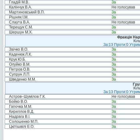
Гладій М.В.
За
Калінчук В.А.
Не голосував
Мартиновський В.П.
За
Рішняк І.М.
За
Слаута В.А.
Не голосував
Терещук С.М.
За
Шершун М.Х.
За
Фракція Нар
Кіл
За:13 Проти:0 Утрим
Заічко В.О.
За
Каденюк Л.К.
За
Крук Ю.Б.
За
Олуйко В.М.
За
Петров О.В.
За
Супрун Л.П.
За
Шведенко М.М.
За
Гру
Кіл
За:13 Проти:0 Утрим
Астров–Шумілов Г.К.
Не голосував
Бойко В.О.
За
Гапочка М.М.
За
Кириллов В.Д.
За
Надрага В.І.
За
Солошенко М.П.
За
Цкітішвілі Е.О.
За