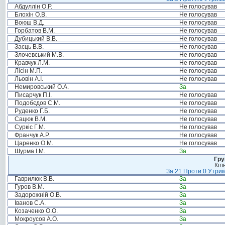
Абдуллін О.Р.
Не голосував
Блохін О.В.
Не голосував
Воюш В.Д.
Не голосував
Горбатов В.М.
Не голосував
Дубицький В.В.
Не голосував
Заєць В.В.
Не голосував
Злочевський М.В.
Не голосував
Кравчук Л.М.
Не голосував
Лісін М.П.
Не голосував
Льовін А.І.
Не голосував
Немировський О.А.
За
Писарчук П.І.
Не голосував
Подобєдов С.М.
Не голосував
Руденко Г.Б.
Не голосував
Сацюк В.М.
Не голосував
Суркіс Г.М.
Не голосував
Франчук А.Р.
Не голосував
Царенко О.М.
Не голосував
Шурма І.М.
За
Гру
Кіл
За:21 Проти:0 Утрим
Гаврилюк В.В.
За
Гуров В.М.
За
Задорожній О.В.
За
Іванов С.А.
За
Козаченко О.О.
За
Мокроусов А.О.
За