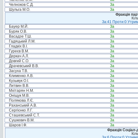
Челноков С.Д.
За
Шульга М.О.
За
Фракція пар
Кіл
За:41 Проти:0 Утрим
Бауер М.Й.
За
Буряк О.В.
За
Васадзе Т.Ш.
За
Гадяцький Л.М.
За
Гладкіх В.І.
За
Гуреєв В.М.
За
Деркач А.Л.
За
Довгий С.О.
За
Драчевський В.В.
За
Засуха Т.В.
За
Клименко А.В.
За
Кузьмук О.І.
За
Литвин В.В.
За
Мхітарян Н.М.
За
Оніщук М.В.
За
Полякова Л.Є.
За
Раханський А.В.
За
Сергієнко Л.Г.
За
Сташевський С.Т.
За
Сушкевич В.М.
За
Шаров І.Ф.
За
Фракція Соціал-д
Кіл
За:6 Проти:0 Утрима