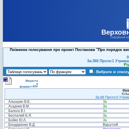
Верховн
Офіційний в
Поіменне голосування про проект Постанови "Про порядок висв
0
За:360 Проти:1 Утрима
Рі
- Вибрати зі списк
Зберегти
в
форматі RTF
Фра
Кіль
За:88 Проти:0 Утрим
Альошин В.Б.
За
Асадчев В.М.
За
Балога В.І.
За
Беспалий Б.Я.
За
Бойко Ю.А.
За
Бондаренко В.Д.
Відсутній