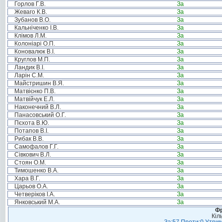
Горлов Г.В.
За
Жеваго К.В.
За
Зубанов В.О.
За
Кальніченко І.В.
За
Клімов Л.М.
За
Колоніарі О.П.
За
Коновалюк В.І.
За
Круглов М.П.
За
Ландик В.І.
За
Ларін С.М.
За
Майстришин В.Я.
За
Матвієнко П.В.
За
Матвійчук Е.Л.
За
Наконечний В.Л.
За
Панасовський О.Г.
За
Пєхота В.Ю.
За
Потапов В.І.
За
Рибак В.В.
За
Самофалов Г.Г.
За
Сівкович В.Л.
За
Стоян О.М.
За
Тимошенко В.А.
За
Хара В.Г.
За
Царьов О.А.
За
Четверіков І.А.
За
Янковський М.А.
За
Фр
Кіл