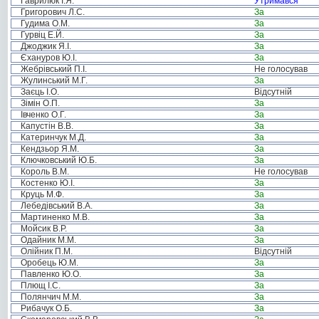
Гаврилюк І.Я.
Утримався
Григорович Л.С.
За
Гудима О.М.
За
Гурвіц Е.Й.
За
Джоджик Я.І.
За
Єхануров Ю.І.
За
Жебрівський П.І.
Не голосував
Жулинський М.Г.
За
Заєць І.О.
Відсутній
Зімін О.П.
За
Івченко О.Г.
За
Капустін В.В.
За
Катеринчук М.Д.
За
Кендзьор Я.М.
За
Ключковський Ю.Б.
За
Король В.М.
Не голосував
Костенко Ю.І.
За
Круць М.Ф.
За
Лебедівський В.А.
За
Мартиненко М.В.
За
Мойсик В.Р.
За
Одайник М.М.
За
Олійник П.М.
Відсутній
Оробець Ю.М.
За
Павленко Ю.О.
За
Плющ І.С.
За
Полянчич М.М.
За
Рибачук О.Б.
За