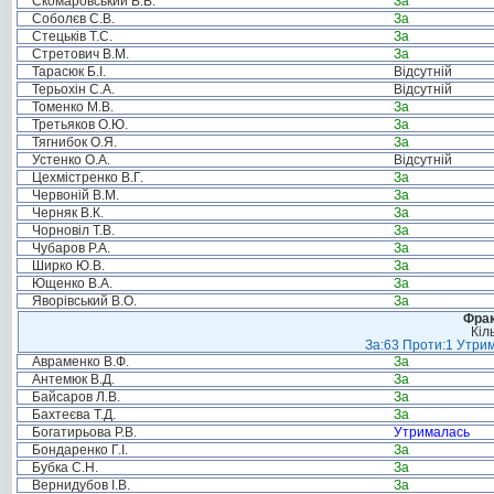
Скомаровський В.В.
За
Соболєв С.В.
За
Стецьків Т.С.
За
Стретович В.М.
За
Тарасюк Б.І.
Відсутній
Терьохін С.А.
Відсутній
Томенко М.В.
За
Третьяков О.Ю.
За
Тягнибок О.Я.
За
Устенко О.А.
Відсутній
Цехмістренко В.Г.
За
Червоній В.М.
За
Черняк В.К.
За
Чорновіл Т.В.
За
Чубаров Р.А.
За
Ширко Ю.В.
За
Ющенко В.А.
За
Яворівський В.О.
За
Фрак
Кіл
За:63 Проти:1 Утрим
Авраменко В.Ф.
За
Антемюк В.Д.
За
Байсаров Л.В.
За
Бахтеєва Т.Д.
За
Богатирьова Р.В.
Утрималась
Бондаренко Г.І.
За
Бубка С.Н.
За
Вернидубов І.В.
За