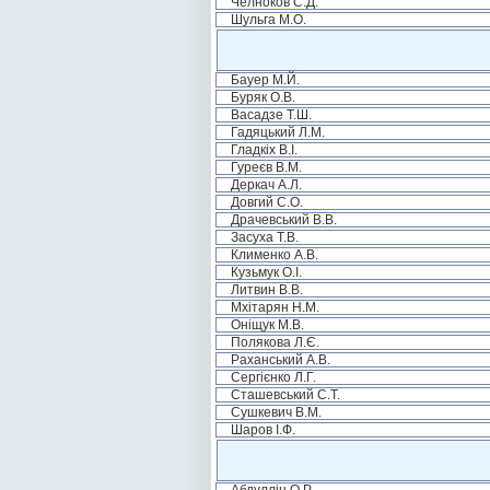
Челноков С.Д.
Шульга М.О.
Бауер М.Й.
Буряк О.В.
Васадзе Т.Ш.
Гадяцький Л.М.
Гладкіх В.І.
Гуреєв В.М.
Деркач А.Л.
Довгий С.О.
Драчевський В.В.
Засуха Т.В.
Клименко А.В.
Кузьмук О.І.
Литвин В.В.
Мхітарян Н.М.
Оніщук М.В.
Полякова Л.Є.
Раханський А.В.
Сергієнко Л.Г.
Сташевський С.Т.
Сушкевич В.М.
Шаров І.Ф.