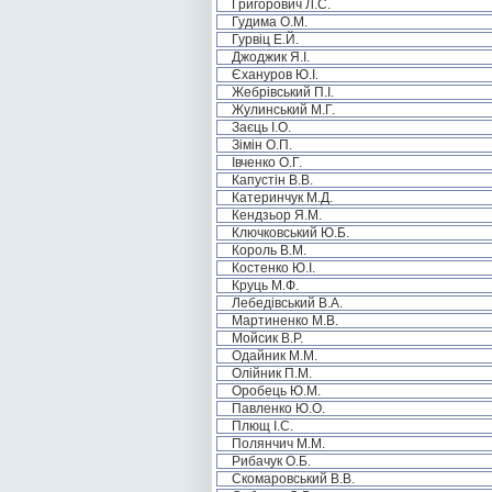
Григорович Л.С.
Гудима О.М.
Гурвіц Е.Й.
Джоджик Я.І.
Єхануров Ю.І.
Жебрівський П.І.
Жулинський М.Г.
Заєць І.О.
Зімін О.П.
Івченко О.Г.
Капустін В.В.
Катеринчук М.Д.
Кендзьор Я.М.
Ключковський Ю.Б.
Король В.М.
Костенко Ю.І.
Круць М.Ф.
Лебедівський В.А.
Мартиненко М.В.
Мойсик В.Р.
Одайник М.М.
Олійник П.М.
Оробець Ю.М.
Павленко Ю.О.
Плющ І.С.
Полянчич М.М.
Рибачук О.Б.
Скомаровський В.В.