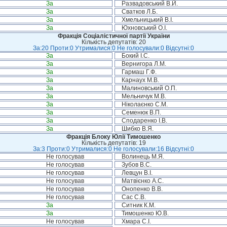
За
Развадовський В.Й.
За
Сватков Л.Б.
За
Хмельницький В.І.
За
Юхновський О.І.
Фракція Соціалістичної партії України
Кількість депутатів: 20
За:20 Проти:0 Утрималися:0 Не голосували:0 Відсутні:0
За
Бокий І.С.
За
Вернигора Л.М.
За
Гармаш Г.Ф.
За
Карнаух М.В.
За
Малиновський О.П.
За
Мельничук М.В.
За
Ніколаєнко С.М.
За
Семенюк В.П.
За
Сподаренко І.В.
За
Шибко В.Я.
Фракція Блоку Юлії Тимошенко
Кількість депутатів: 19
За:3 Проти:0 Утрималися:0 Не голосували:16 Відсутні:0
Не голосував
Волинець М.Я.
Не голосував
Зубов В.С.
Не голосував
Левцун В.І.
Не голосував
Матвієнко А.С.
Не голосував
Онопенко В.В.
Не голосував
Сас С.В.
За
Ситник К.М.
За
Тимошенко Ю.В.
Не голосував
Хмара С.І.