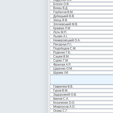
Абдуллін О.Р.
Блохін О.В.
Воюш В.Д.
Горбатов В.М.
Дубицький В.В.
Заєць В.В.
Злочевський М.В.
Кравчук Л.М.
Лісін М.П.
Льовін А.І.
Немировський О.А.
Писарчук П.І.
Подобєдов С.М.
Руденко Г.Б.
Сацюк В.М.
Суркіс Г.М.
Франчук А.Р.
Царенко О.М.
Шурма І.М.
Гаврилюк В.В.
Гуров В.М.
Задорожній О.В.
Іванов С.А.
Козаченко О.О.
Мокроусов А.О.
Осика С.Г.