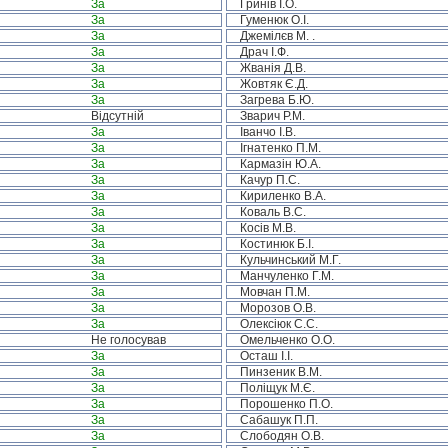
За
Гринів І.О.
За
Гуменюк О.І.
За
Джемілєв М. .
За
Драч І.Ф.
За
Жванія Д.В.
За
Жовтяк Є.Д.
За
Загрева Б.Ю.
Відсутній
Зварич Р.М.
За
Іванчо І.В.
За
Ігнатенко П.М.
За
Кармазін Ю.А.
За
Качур П.С.
За
Кириленко В.А.
За
Коваль В.С.
За
Косів М.В.
За
Костинюк Б.І.
За
Кульчинський М.Г.
За
Манчуленко Г.М.
За
Мовчан П.М.
За
Морозов О.В.
За
Олексіюк С.С.
Не голосував
Омельченко О.О.
За
Осташ І.І.
За
Пинзеник В.М.
За
Поліщук М.Є.
За
Порошенко П.О.
За
Сабашук П.П.
За
Слободян О.В.