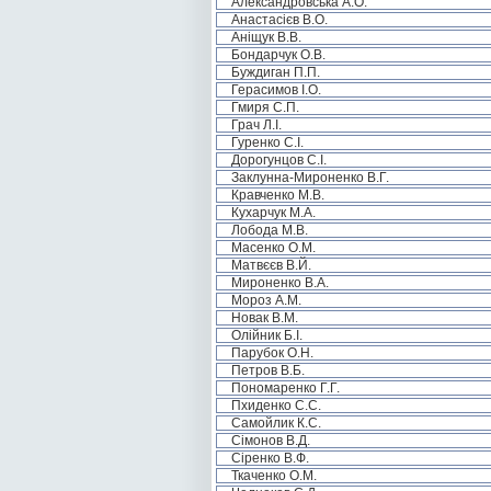
Александровська А.О.
Анастасієв В.О.
Аніщук В.В.
Бондарчук О.В.
Буждиган П.П.
Герасимов І.О.
Гмиря С.П.
Грач Л.І.
Гуренко С.І.
Дорогунцов С.І.
Заклунна-Мироненко В.Г.
Кравченко М.В.
Кухарчук М.А.
Лобода М.В.
Масенко О.М.
Матвєєв В.Й.
Мироненко В.А.
Мороз А.М.
Новак В.М.
Олійник Б.І.
Парубок О.Н.
Петров В.Б.
Пономаренко Г.Г.
Пхиденко С.С.
Самойлик К.С.
Сімонов В.Д.
Сіренко В.Ф.
Ткаченко О.М.