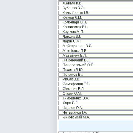
Жеваго К.В.
Зубанов В.О.
Кальніченко І.В.
Клімов Л.М.
Колоніарі О.П.
Коновалюк В.І.
Круглов М.П.
Ландик В.І.
Ларін С.М.
Майстришин В.Я.
Матвієнко П.В.
Матвійчук Е.Л.
Наконечний В.Л.
Панасовський О.Г.
Пєхота В.Ю.
Потапов В.І.
Рибак В.В.
Самофалов Г.Г.
Сівкович В.Л.
Стоян О.М.
Тимошенко В.А.
Хара В.Г.
Царьов О.А.
Четверіков І.А.
Янковський М.А.