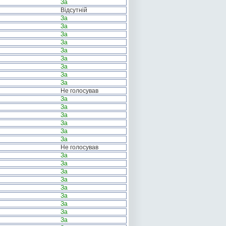
За
Відсутній
За
За
За
За
За
За
За
За
За
Не голосував
За
За
За
За
За
За
Не голосував
За
За
За
За
За
За
За
За
За