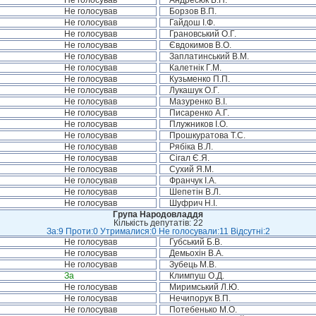
Не голосував
Андресюк Б.П.
Не голосував
Борзов В.П.
Не голосував
Гайдош І.Ф.
Не голосував
Грановський О.Г.
Не голосував
Євдокимов В.О.
Не голосував
Заплатинський В.М.
Не голосував
Калетнік Г.М.
Не голосував
Кузьменко П.П.
Не голосував
Лукашук О.Г.
Не голосував
Мазуренко В.І.
Не голосував
Писаренко А.Г.
Не голосував
Плужников І.О.
Не голосував
Прошкуратова Т.С.
Не голосував
Рябіка В.Л.
Не голосував
Сігал Є.Я.
Не голосував
Сухий Я.М.
Не голосував
Франчук І.А.
Не голосував
Шепетін В.Л.
Не голосував
Шуфрич Н.І.
Група Народовладдя
Кількість депутатів: 22
За:9 Проти:0 Утрималися:0 Не голосували:11 Відсутні:2
Не голосував
Губський Б.В.
Не голосував
Демьохін В.А.
Не голосував
Зубець М.В.
За
Климпуш О.Д.
Не голосував
Миримський Л.Ю.
Не голосував
Нечипорук В.П.
Не голосував
Потебенько М.О.