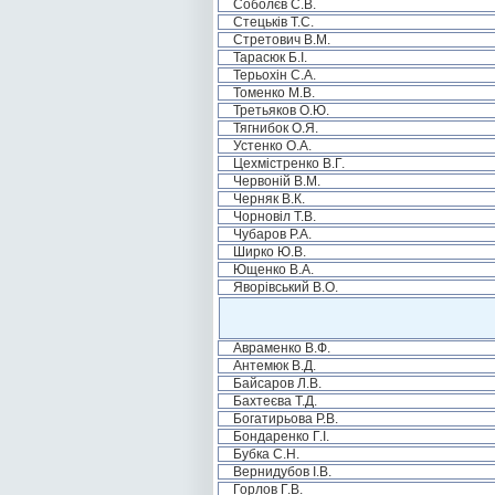
Соболєв С.В.
Стецьків Т.С.
Стретович В.М.
Тарасюк Б.І.
Терьохін С.А.
Томенко М.В.
Третьяков О.Ю.
Тягнибок О.Я.
Устенко О.А.
Цехмістренко В.Г.
Червоній В.М.
Черняк В.К.
Чорновіл Т.В.
Чубаров Р.А.
Ширко Ю.В.
Ющенко В.А.
Яворівський В.О.
Авраменко В.Ф.
Антемюк В.Д.
Байсаров Л.В.
Бахтеєва Т.Д.
Богатирьова Р.В.
Бондаренко Г.І.
Бубка С.Н.
Вернидубов І.В.
Горлов Г.В.