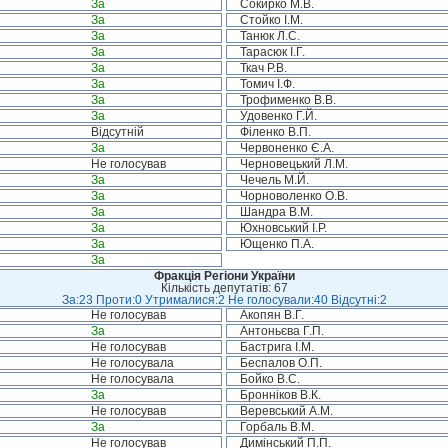
За
Сокирко М.В.
За
Стойко І.М.
За
Танюк Л.С.
За
Тарасюк І.Г.
За
Ткач Р.В.
За
Томич І.Ф.
За
Трофименко В.В.
За
Удовенко Г.Й.
Відсутній
Філенко В.П.
За
Червоненко Є.А.
Не голосував
Черновецький Л.М.
За
Чечель М.Й.
За
Чорноволенко О.В.
За
Шандра В.М.
За
Юхновський І.Р.
За
Ющенко П.А.
За
Фракція Регіони України
Кількість депутатів: 67
За:23 Проти:0 Утрималися:2 Не голосували:40 Відсутні:2
Не голосував
Акопян В.Г.
За
Антоньєва Г.П.
Не голосував
Бастрига І.М.
Не голосувала
Беспалов О.П.
Не голосувала
Бойко В.С.
За
Бронніков В.К.
Не голосував
Веревський А.М.
За
Горбаль В.М.
Не голосував
Димінський П.П.