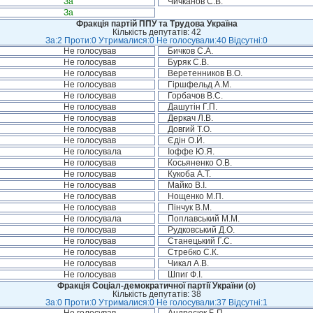
За
Чичканов С.В.
За
Фракція партій ППУ та Трудова Україна
Кількість депутатів: 42
За:2 Проти:0 Утрималися:0 Не голосували:40 Відсутні:0
Не голосував
Бичков С.А.
Не голосував
Буряк С.В.
Не голосував
Веретенников В.О.
Не голосував
Гіршфельд А.М.
Не голосував
Горбачов В.С.
Не голосував
Дашутін Г.П.
Не голосував
Деркач Л.В.
Не голосував
Довгий Т.О.
Не голосував
Єдін О.Й.
Не голосувала
Іоффе Ю.Я.
Не голосував
Косьяненко О.В.
Не голосував
Кукоба А.Т.
Не голосував
Майко В.І.
Не голосував
Нощенко М.П.
Не голосував
Пінчук В.М.
Не голосувала
Поплавський М.М.
Не голосував
Рудковський Д.О.
Не голосував
Станецький Г.С.
Не голосував
Стребко С.К.
Не голосував
Чикал А.В.
Не голосував
Шпиг Ф.І.
Фракція Соціал-демократичної партії України (о)
Кількість депутатів: 38
За:0 Проти:0 Утрималися:0 Не голосували:37 Відсутні:1