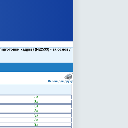
дготовки кадрів) (№2599) - за основу
Версія для друку
За
За
За
За
За
За
За