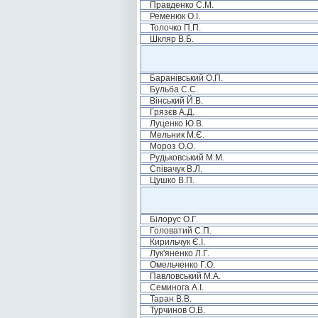
Правденко С.М.
Ременюк О.І.
Толочко П.П.
Шкляр В.Б.
Баранівський О.П.
Бульба С.С.
Вінський Й.В.
Грязєв А.Д.
Луценко Ю.В.
Мельник М.Є.
Мороз О.О.
Рудьковський М.М.
Співачук В.Л.
Цушко В.П.
Білорус О.Г.
Головатий С.П.
Кирильчук Є.І.
Лук'яненко Л.Г.
Омельченко Г.О.
Павловський М.А.
Семинога А.І.
Таран В.В.
Турчинов О.В.