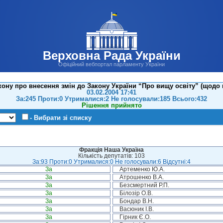
Верховна Рада України
Офіційний вебпортал парламенту України
ону про внесення змін до Закону України “Про вищу освіту” (щодо пі
03.02.2004 17:41
За:245 Проти:0 Утрималися:2 Не голосували:185 Всього:432
Рішення прийнято
- Вибрати зі списку
Фракція Наша Україна
Кількість депутатів: 103
За:93 Проти:0 Утрималися:0 Не голосували:6 Відсутні:4
За
Артеменко Ю.А.
За
Атрошенко В.А.
За
Безсмертний Р.П.
За
Білозір О.В.
За
Бондар В.Н.
За
Васюник І.В.
За
Гірник Є.О.