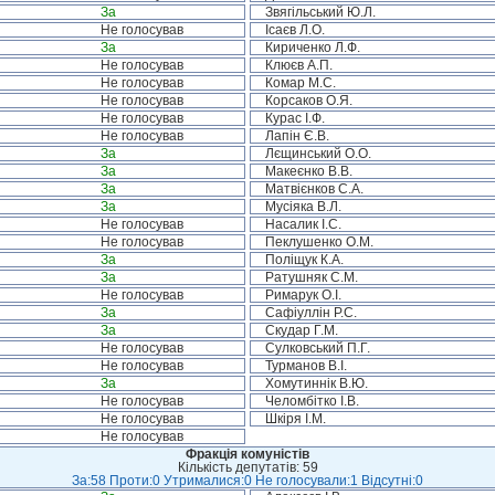
За
Звягільський Ю.Л.
Не голосував
Ісаєв Л.О.
За
Кириченко Л.Ф.
Не голосував
Клюєв А.П.
Не голосував
Комар М.С.
Не голосував
Корсаков О.Я.
Не голосував
Курас І.Ф.
Не голосував
Лапін Є.В.
За
Лєщинський О.О.
За
Макеєнко В.В.
За
Матвієнков С.А.
За
Мусіяка В.Л.
Не голосував
Насалик І.С.
Не голосував
Пеклушенко О.М.
За
Поліщук К.А.
За
Ратушняк С.М.
Не голосував
Римарук О.І.
За
Сафіуллін Р.С.
За
Скудар Г.М.
Не голосував
Сулковський П.Г.
Не голосував
Турманов В.І.
За
Хомутиннік В.Ю.
Не голосував
Челомбітко І.В.
Не голосував
Шкіря І.М.
Не голосував
Фракція комуністів
Кількість депутатів: 59
За:58 Проти:0 Утрималися:0 Не голосували:1 Відсутні:0