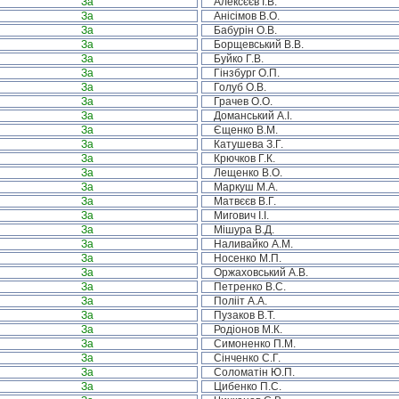
За
Алексєєв І.В.
За
Анісімов В.О.
За
Бабурін О.В.
За
Борщевський В.В.
За
Буйко Г.В.
За
Гінзбург О.П.
За
Голуб О.В.
За
Грачев О.О.
За
Доманський А.І.
За
Єщенко В.М.
За
Катушева З.Г.
За
Крючков Г.К.
За
Лещенко В.О.
За
Маркуш М.А.
За
Матвєєв В.Г.
За
Мигович І.І.
За
Мішура В.Д.
За
Наливайко А.М.
За
Носенко М.П.
За
Оржаховський А.В.
За
Петренко В.С.
За
Полііт А.А.
За
Пузаков В.Т.
За
Родіонов М.К.
За
Симоненко П.М.
За
Сінченко С.Г.
За
Соломатін Ю.П.
За
Цибенко П.С.