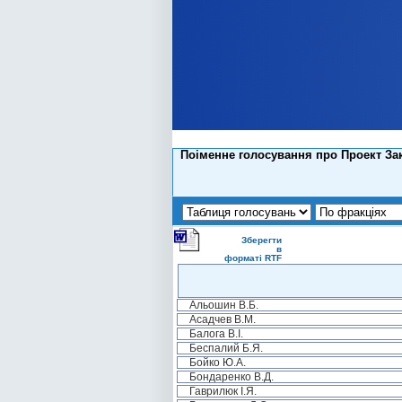
Поіменне голосування про Проект Зак
Зберегти
в
форматі RTF
Альошин В.Б.
Асадчев В.М.
Балога В.І.
Беспалий Б.Я.
Бойко Ю.А.
Бондаренко В.Д.
Гаврилюк І.Я.