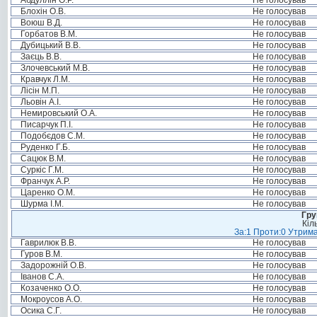
Абдуллін О.Р.
Не голосував
Блохін О.В.
Не голосував
Воюш В.Д.
Не голосував
Горбатов В.М.
Не голосував
Дубицький В.В.
Не голосував
Заєць В.В.
Не голосував
Злочевський М.В.
Не голосував
Кравчук Л.М.
Не голосував
Лісін М.П.
Не голосував
Льовін А.І.
Не голосував
Немировський О.А.
Не голосував
Писарчук П.І.
Не голосував
Подобєдов С.М.
Не голосував
Руденко Г.Б.
Не голосував
Сацюк В.М.
Не голосував
Суркіс Г.М.
Не голосував
Франчук А.Р.
Не голосував
Царенко О.М.
Не голосував
Шурма І.М.
Не голосував
Гру
Кіл
За:1 Проти:0 Утрима
Гаврилюк В.В.
Не голосував
Гуров В.М.
Не голосував
Задорожній О.В.
Не голосував
Іванов С.А.
Не голосував
Козаченко О.О.
Не голосував
Мокроусов А.О.
Не голосував
Осика С.Г.
Не голосував