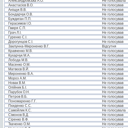
Александровська А.О.
Не голосувала
Анастасієв В.О.
Не голосував
Аніщук В.В.
Не голосував
Бондарчук О.В.
Не голосував
Буждиган П.П.
Не голосував
Герасимов І.О.
Не голосував
Гмиря С.П.
Не голосував
Грач Л.І.
Не голосував
Гуренко С.І.
Не голосував
Дорогунцов С.І.
Не голосував
Заклунна-Мироненко В.Г.
Відсутня
Кравченко М.В.
Не голосував
Кухарчук М.А.
Не голосував
Лобода М.В.
Не голосував
Масенко О.М.
Не голосував
Матвєєв В.Й.
Не голосував
Мироненко В.А.
Не голосував
Мороз А.М.
Не голосував
Новак В.М.
Не голосував
Олійник Б.І.
Не голосував
Парубок О.Н.
Не голосував
Петров В.Б.
Не голосував
Пономаренко Г.Г.
Не голосував
Пхиденко С.С.
Не голосував
Самойлик К.С.
Не голосувала
Сімонов В.Д.
Не голосував
Сіренко В.Ф.
Не голосував
Ткаченко О.М.
Не голосував