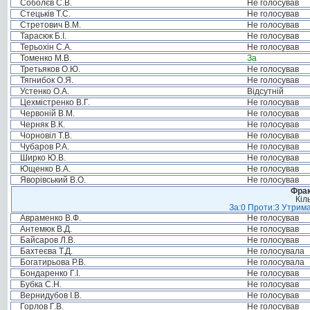
Соболєв С.В.
Не голосував
Стецьків Т.С.
Не голосував
Стретович В.М.
Не голосував
Тарасюк Б.І.
Не голосував
Терьохін С.А.
Не голосував
Томенко М.В.
За
Третьяков О.Ю.
Не голосував
Тягнибок О.Я.
Не голосував
Устенко О.А.
Відсутній
Цехмістренко В.Г.
Не голосував
Червоній В.М.
Не голосував
Черняк В.К.
Не голосував
Чорновіл Т.В.
Не голосував
Чубаров Р.А.
Не голосував
Ширко Ю.В.
Не голосував
Ющенко В.А.
Не голосував
Яворівський В.О.
Не голосував
Фрак
Кіл
За:0 Проти:3 Утрима
Авраменко В.Ф.
Не голосував
Антемюк В.Д.
Не голосував
Байсаров Л.В.
Не голосував
Бахтеєва Т.Д.
Не голосувала
Богатирьова Р.В.
Не голосувала
Бондаренко Г.І.
Не голосував
Бубка С.Н.
Не голосував
Вернидубов І.В.
Не голосував
Горлов Г.В.
Не голосував