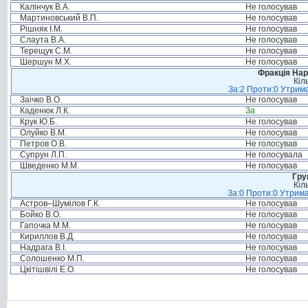
Калінчук В.А.
Не голосував
Мартиновський В.П.
Не голосував
Рішняк І.М.
Не голосував
Слаута В.А.
Не голосував
Терещук С.М.
Не голосував
Шершун М.Х.
Не голосував
Фракція Нар
Кіл
За:2 Проти:0 Утрима
Заічко В.О.
Не голосував
Каденюк Л.К.
За
Крук Ю.Б.
Не голосував
Олуйко В.М.
Не голосував
Петров О.В.
Не голосував
Супрун Л.П.
Не голосувала
Шведенко М.М.
Не голосував
Гру
Кіл
За:0 Проти:0 Утрима
Астров–Шумілов Г.К.
Не голосував
Бойко В.О.
Не голосував
Гапочка М.М.
Не голосував
Кириллов В.Д.
Не голосував
Надрага В.І.
Не голосував
Солошенко М.П.
Не голосував
Цкітішвілі Е.О.
Не голосував