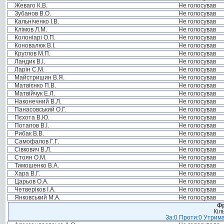
Жеваго К.В.
Не голосував
Зубанов В.О.
Не голосував
Кальніченко І.В.
Не голосував
Клімов Л.М.
Не голосував
Колоніарі О.П.
Не голосував
Коновалюк В.І.
Не голосував
Круглов М.П.
Не голосував
Ландик В.І.
Не голосував
Ларін С.М.
Не голосував
Майстришин В.Я.
Не голосував
Матвієнко П.В.
Не голосував
Матвійчук Е.Л.
Не голосував
Наконечний В.Л.
Не голосував
Панасовський О.Г.
Не голосував
Пєхота В.Ю.
Не голосував
Потапов В.І.
Не голосував
Рибак В.В.
Не голосував
Самофалов Г.Г.
Не голосував
Сівкович В.Л.
Не голосував
Стоян О.М.
Не голосував
Тимошенко В.А.
Не голосував
Хара В.Г.
Не голосував
Царьов О.А.
Не голосував
Четверіков І.А.
Не голосував
Янковський М.А.
Не голосував
Фр
Кіл
За:0 Проти:0 Утрима