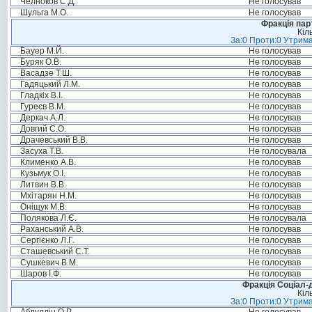
Челноков С.Д.
Не голосував
Шульга М.О.
Не голосував
Фракція пар
Кіл
За:0 Проти:0 Утрима
Бауер М.Й.
Не голосував
Буряк О.В.
Не голосував
Васадзе Т.Ш.
Не голосував
Гадяцький Л.М.
Не голосував
Гладкіх В.І.
Не голосував
Гуреєв В.М.
Не голосував
Деркач А.Л.
Не голосував
Довгий С.О.
Не голосував
Драчевський В.В.
Не голосував
Засуха Т.В.
Не голосувала
Клименко А.В.
Не голосував
Кузьмук О.І.
Не голосував
Литвин В.В.
Не голосував
Мхітарян Н.М.
Не голосував
Оніщук М.В.
Не голосував
Полякова Л.Є.
Не голосувала
Раханський А.В.
Не голосував
Сергієнко Л.Г.
Не голосував
Сташевський С.Т.
Не голосував
Сушкевич В.М.
Не голосував
Шаров І.Ф.
Не голосував
Фракція Соціал-д
Кіл
За:0 Проти:0 Утрима