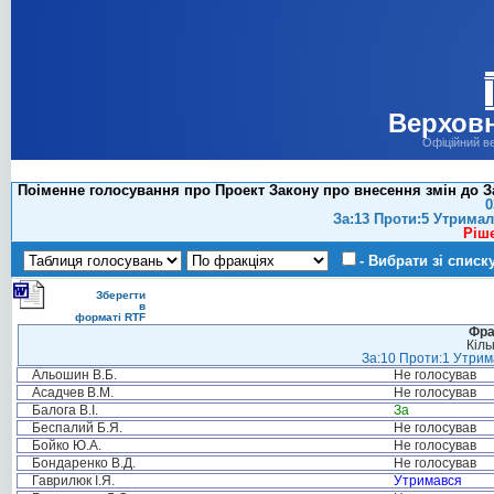
Верховн
Офіційний в
Поіменне голосування про Проект Закону про внесення змін до За
0
За:13 Проти:5 Утримал
Ріш
- Вибрати зі списк
Зберегти
в
форматі RTF
Фра
Кіль
За:10 Проти:1 Утрима
Альошин В.Б.
Не голосував
Асадчев В.М.
Не голосував
Балога В.І.
За
Беспалий Б.Я.
Не голосував
Бойко Ю.А.
Не голосував
Бондаренко В.Д.
Не голосував
Гаврилюк І.Я.
Утримався