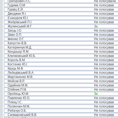
Григорович Л.С.
Не голосувала
Гудима О.М.
Не голосував
Гурвіц Е.Й.
Не голосував
Джоджик Я.І.
Не голосував
Єхануров Ю.І.
Не голосував
Жебрівський П.І.
Не голосував
Жулинський М.Г.
За
Заєць І.О.
Не голосував
Зімін О.П.
Не голосував
Івченко О.Г.
Не голосував
Капустін В.В.
Не голосував
Катеринчук М.Д.
Не голосував
Кендзьор Я.М.
Не голосував
Ключковський Ю.Б.
Не голосував
Король В.М.
Не голосував
Костенко Ю.І.
Не голосував
Круць М.Ф.
Не голосував
Лебедівський В.А.
Не голосував
Мартиненко М.В.
Не голосував
Мойсик В.Р.
Не голосував
Одайник М.М.
Не голосував
Олійник П.М.
Не голосував
Оробець Ю.М.
За
Павленко Ю.О.
Не голосував
Плющ І.С.
Не голосував
Полянчич М.М.
Не голосував
Рибачук О.Б.
Не голосував
Скомаровський В.В.
Не голосував