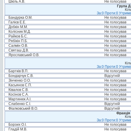
Шкіль А.В.
Не голосував
Група Д
Кіл
За:0 Проти:0 Утрима
Бандурка О.М.
Не голосував
Галієв Е.Е.
Не голосував
Добкін М.М.
Не голосував
Колісник М.Д.
Не голосував
Райков Б.С.
Не голосував
Рябікін П.Б.
Не голосував
Салмін О.В.
Не голосував
Святаш Д.В.
Не голосував
Ярославський О.В.
Не голосував
Кіл
За:0 Проти:0 Утрима
Бартків В.П.
Не голосував
Бондарчук С.В.
Відсутній
Зінченко О.О.
Не голосував
Касьянов С.П.
Не голосував
Ківалов С.В.
Не голосував
Косінов С.А.
Не голосував
Мартинюк А.І.
Не голосував
Слабенко С.І.
Відсутній
Фіалковський В.О.
Відсутній
Фракція 
Кіл
За:0 Проти:0 Утрима
Борзих О.І.
Не голосував
Гладій М.В.
Не голосував