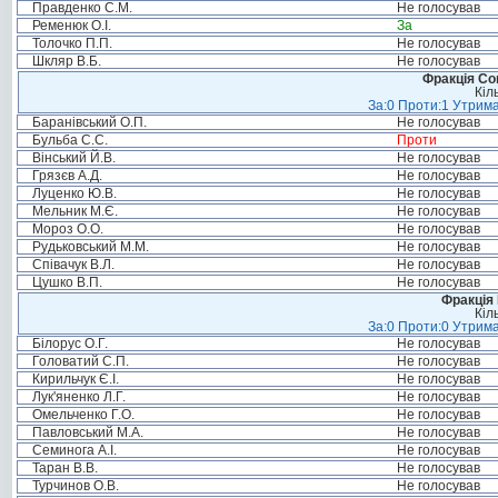
Правденко С.М.
Не голосував
Ременюк О.І.
За
Толочко П.П.
Не голосував
Шкляр В.Б.
Не голосував
Фракція Соц
Кіл
За:0 Проти:1 Утрима
Баранівський О.П.
Не голосував
Бульба С.С.
Проти
Вінський Й.В.
Не голосував
Грязєв А.Д.
Не голосував
Луценко Ю.В.
Не голосував
Мельник М.Є.
Не голосував
Мороз О.О.
Не голосував
Рудьковський М.М.
Не голосував
Співачук В.Л.
Не голосував
Цушко В.П.
Не голосував
Фракція
Кіл
За:0 Проти:0 Утрима
Білорус О.Г.
Не голосував
Головатий С.П.
Не голосував
Кирильчук Є.І.
Не голосував
Лук'яненко Л.Г.
Не голосував
Омельченко Г.О.
Не голосував
Павловський М.А.
Не голосував
Семинога А.І.
Не голосував
Таран В.В.
Не голосував
Турчинов О.В.
Не голосував