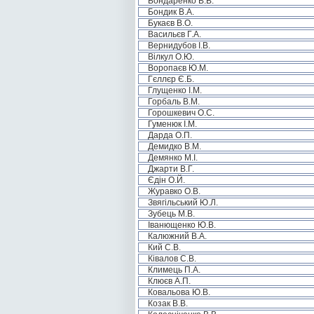
Бондаренко В.В.
Бондик В.А.
Букаєв В.О.
Васильєв Г.А.
Вернидубов І.В.
Вілкул О.Ю.
Воропаєв Ю.М.
Гєллєр Є.Б.
Глущенко І.М.
Горбаль В.М.
Горошкевич О.С.
Гуменюк І.М.
Дарда О.П.
Демидко В.М.
Демянко М.І.
Джарти В.Г.
Єдін О.Й.
Журавко О.В.
Звягільський Ю.Л.
Зубець М.В.
Іванющенко Ю.В.
Калюжний В.А.
Кий С.В.
Ківалов С.В.
Климець П.А.
Клюєв А.П.
Ковальова Ю.В.
Козак В.В.