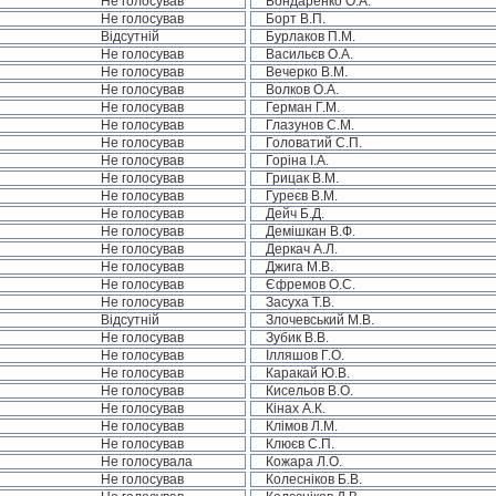
Не голосував
Бондаренко О.А.
Не голосував
Борт В.П.
Відсутній
Бурлаков П.М.
Не голосував
Васильєв О.А.
Не голосував
Вечерко В.М.
Не голосував
Волков О.А.
Не голосував
Герман Г.М.
Не голосував
Глазунов С.М.
Не голосував
Головатий С.П.
Не голосував
Горіна І.А.
Не голосував
Грицак В.М.
Не голосував
Гуреєв В.М.
Не голосував
Дейч Б.Д.
Не голосував
Демішкан В.Ф.
Не голосував
Деркач А.Л.
Не голосував
Джига М.В.
Не голосував
Єфремов О.С.
Не голосував
Засуха Т.В.
Відсутній
Злочевський М.В.
Не голосував
Зубик В.В.
Не голосував
Ілляшов Г.О.
Не голосував
Каракай Ю.В.
Не голосував
Кисельов В.О.
Не голосував
Кінах А.К.
Не голосував
Клімов Л.М.
Не голосував
Клюєв С.П.
Не голосувала
Кожара Л.О.
Не голосував
Колесніков Б.В.