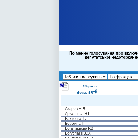
Поіменне голосування про включе
депутатської недоторканнос
Зберегти
в
форматі RTF
Азаров М.Я.
Аркаллаєв Н.Г.
Бахтеєва Т.Д.
Бережна І.Г.
Богатирьова Р.В.
Богуслаєв В.О.