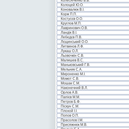
Колесніченко В.В.
Колоцей Ю.О.
Коновалюк В.І.
Корж П.П.
Костусєв О.О.
Круглов М.П.
Лавринович О.В.
Ландік В.І.
Лебедєв П.В.
Лєщинський О.О.
Литвинов Л.Ф.
Лукаш О.Л.
Льовочкін С.В.
Малишев В.С.
Маньковський Г.В.
Мельник С.А.
Мироненко М.І.
Момот С.В.
Мошак С.М.
Наконечний В.Л.
Орлов А.В.
Папієв М.М.
Петров Б.Ф.
Піскун С.М.
Плохой І.І.
Попов О.П.
Прасолов І.М.
Присяжнюк М.В.