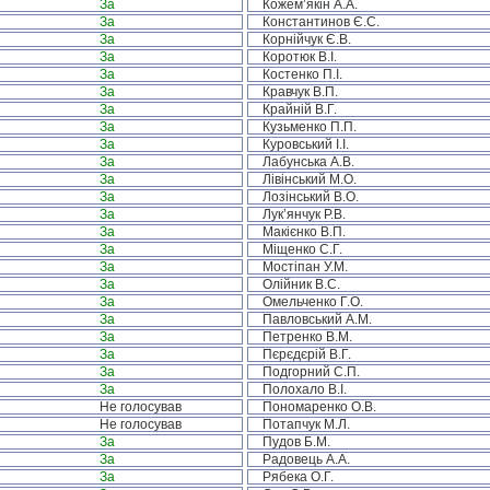
За
Кожем’якін А.А.
За
Константинов Є.С.
За
Корнійчук Є.В.
За
Коротюк В.І.
За
Костенко П.І.
За
Кравчук В.П.
За
Крайній В.Г.
За
Кузьменко П.П.
За
Куровський І.І.
За
Лабунська А.В.
За
Лівінський М.О.
За
Лозінський В.О.
За
Лук’янчук Р.В.
За
Макієнко В.П.
За
Міщенко С.Г.
За
Мостіпан У.М.
За
Олійник В.С.
За
Омельченко Г.О.
За
Павловський А.М.
За
Петренко В.М.
За
Пєрєдєрій В.Г.
За
Подгорний С.П.
За
Полохало В.І.
Не голосував
Пономаренко О.В.
Не голосував
Потапчук М.Л.
За
Пудов Б.М.
За
Радовець А.А.
За
Рябека О.Г.