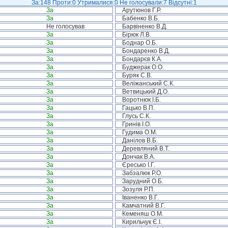
За:148 Проти:0 Утрималися:0 Не голосували:7 Відсутні:1
За
Арутюнов Г.Р.
За
Бабенко В.Б.
Не голосував
Барвіненко В.Д.
За
Бірюк Л.В.
За
Боднар О.Б.
За
Бондаренко В.Д.
За
Бондарєв К.А.
За
Буджерак О.О.
За
Буряк С.В.
За
Веліжанський С.К.
За
Ветвицький Д.О.
За
Воротнюк І.Б.
За
Гацько В.П.
За
Глусь С.К.
За
Гринів І.О.
За
Гудима О.М.
За
Данілов В.Б.
За
Деревляний В.Т.
За
Дончак В.А.
За
Єресько І.Г.
За
Забзалюк Р.О.
За
Зарудний О.Б.
За
Зозуля Р.П.
За
Іваненко В.Г.
За
Камчатний В.Г.
За
Кеменяш О.М.
За
Кирильчук Є.І.