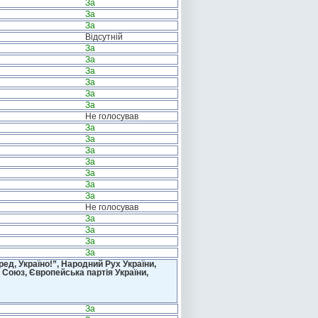
За
За
За
Відсутній
За
За
За
За
За
За
Не голосував
За
За
За
За
За
За
За
Не голосував
За
За
За
За
д, Україно!”, Народний Рух України,
 Союз, Європейська партія України,
За