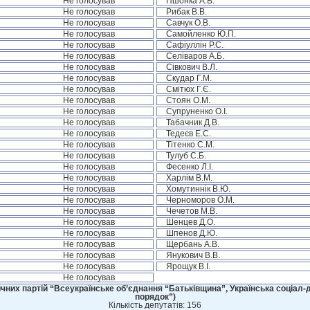
Не голосував
Пшонка А.В.
Не голосував
Рибак В.В.
Не голосував
Савчук О.В.
Не голосував
Самойленко Ю.П.
Не голосував
Сафіуллін Р.С.
Не голосував
Селіваров А.Б.
Не голосував
Сівкович В.Л.
Не голосував
Скудар Г.М.
Не голосував
Смітюх Г.Є.
Не голосував
Стоян О.М.
Не голосував
Супруненко О.І.
Не голосував
Табачник Д.В.
Не голосував
Тедеєв Е.С.
Не голосував
Тітенко С.М.
Не голосував
Тулуб С.Б.
Не голосував
Фесенко Л.І.
Не голосував
Харлім В.М.
Не голосував
Хомутиннік В.Ю.
Не голосував
Черноморов О.М.
Не голосував
Чечетов М.В.
Не голосував
Шенцев Д.О.
Не голосував
Шпенов Д.Ю.
Не голосував
Щербань А.В.
Не голосував
Янукович В.В.
Не голосував
Ярощук В.І.
Не голосував
чних партій “Всеукраїнське об’єднання “Батьківщина”, Українська соціал-д
порядок”)
Кількість депутатів: 156