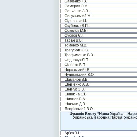
Савченко І.В.
Семерак О.М.
Сенченко А.В.
Сивульський М.І.
Сідельник І.І.
Скубенко В.П.
Соколов М.В.
Суслов Є.І.
Таран В.В.
Томенко М.В.
Трегубов Ю.В.
Трофименко В.В.
Федорчук Я.П.
Філенко В.П.
Черкаський І.Б.
Чудновський В.О.
Шаманов В.В.
Шевченко А.В.
Шевчук С.В.
Шишкіна Е.В.
Шиянов Б.А.
Шлемко Д.В.
Яворівський В.О.
Фракція Блоку “Наша Україна – Наро
Українська Народна Партія, Україн
Ар’єв В.І.