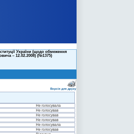
ституції України (щодо обмеження
овича – 12.02.2008) (№1375)
Версія для друку
Не голосувала
Не голосував
Не голосував
Не голосував
Не голосувала
Не голосував