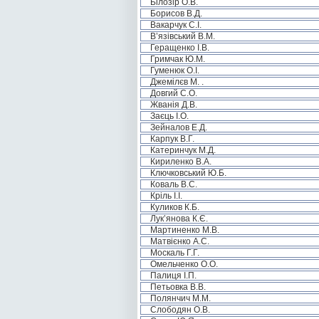
Білозір О.В.
Борисов В.Д.
Вакарчук С.І.
В’язівський В.М.
Геращенко І.В.
Гримчак Ю.М.
Гуменюк О.І.
Джемілєв М. .
Довгий С.О.
Жванія Д.В.
Заєць І.О.
Зейналов Е.Д.
Карпук В.Г.
Катеринчук М.Д.
Кириленко В.А.
Ключковський Ю.Б.
Коваль В.С.
Кріль І.І.
Куликов К.Б.
Лук’янова К.Є.
Мартиненко М.В.
Матвієнко А.С.
Москаль Г.Г.
Омельченко О.О.
Палиця І.П.
Петьовка В.В.
Полянчич М.М.
Слободян О.В.