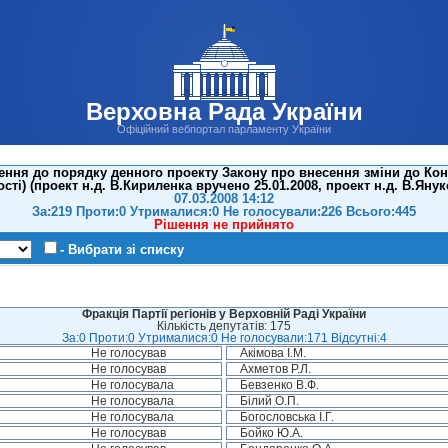
Верховна Рада України
Офіційний вебпортал парламенту України
ння до порядку денного проекту Закону про внесення зміни до Кон
ті) (проект н.д. В.Кириленка вручено 25.01.2008, проект н.д. В.Янук
07.03.2008 14:12
За:219 Проти:0 Утрималися:0 Не голосували:226 Всього:445
Рішення не прийнято
- Вибрати зі списку
Фракція Партії регіонів у Верховній Раді України
Кількість депутатів: 175
За:0 Проти:0 Утрималися:0 Не голосували:171 Відсутні:4
Не голосував
Акімова І.М.
Не голосував
Ахметов Р.Л.
Не голосувала
Бевзенко В.Ф.
Не голосувала
Білий О.П.
Не голосувала
Богословська І.Г.
Не голосував
Бойко Ю.А.