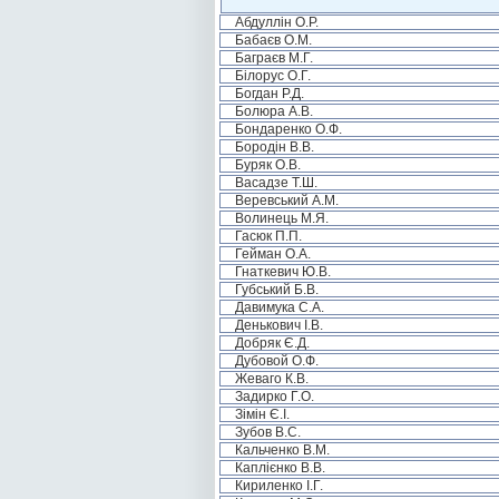
Абдуллін О.Р.
Бабаєв О.М.
Баграєв М.Г.
Білорус О.Г.
Богдан Р.Д.
Болюра А.В.
Бондаренко О.Ф.
Бородін В.В.
Буряк О.В.
Васадзе Т.Ш.
Веревський А.М.
Волинець М.Я.
Гасюк П.П.
Гейман О.А.
Гнаткевич Ю.В.
Губський Б.В.
Давимука С.А.
Денькович І.В.
Добряк Є.Д.
Дубовой О.Ф.
Жеваго К.В.
Задирко Г.О.
Зімін Є.І.
Зубов В.С.
Кальченко В.М.
Каплієнко В.В.
Кириленко І.Г.