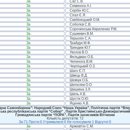
За
Сас С.В.
За
Семинога А.І.
За
Сербін Ю.С.
За
Сігал Є.Я.
За
Скибінецький О.М.
За
Соболєв С.В.
За
Сорочинська-Кириленко Р.М.
За
Сушкевич В.М.
За
Терьохін С.А.
За
Трайдук М.Ф.
За
Триндюк Ю.Г.
За
Уколов В.О.
За
Фельдман О.Б.
За
Чепинога В.М.
За
Черпіцький О.З.
За
Шаго Є.П.
За
Швець В.Д.
За
Шевчук О.Б.
За
Шепелев О.О.
За
Шишкіна З.Л.
За
Шкіль А.В.
За
Шустік О.Ю.
За
Яценко А.В.
дна Самооборона”: Народний Союз “Наша Україна”, Політична партія “Впере
ська республіканська партія “Собор” , Партія Християнсько-Демократичний
Громадянська партія “ПОРА”, Партія захисників Вітчизни
Кількість депутатів: 72
За:71 Проти:0 Утрималися:0 Не голосували:1 Відсутні:0
За
Аржевітін С.М.