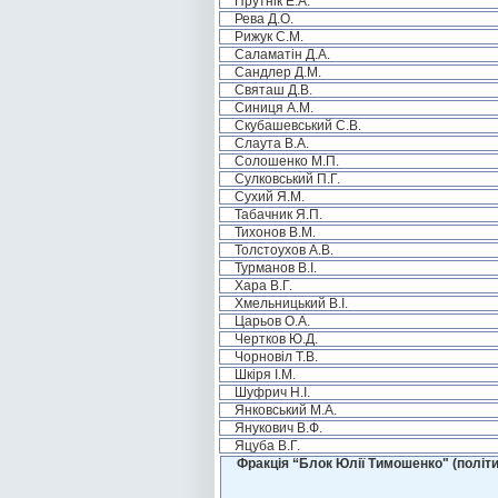
Прутнік Е.А.
Рева Д.О.
Рижук С.М.
Саламатін Д.А.
Сандлер Д.М.
Святаш Д.В.
Синиця А.М.
Скубашевський С.В.
Слаута В.А.
Солошенко М.П.
Сулковський П.Г.
Сухий Я.М.
Табачник Я.П.
Тихонов В.М.
Толстоухов А.В.
Турманов В.І.
Хара В.Г.
Хмельницький В.І.
Царьов О.А.
Чертков Ю.Д.
Чорновіл Т.В.
Шкіря І.М.
Шуфрич Н.І.
Янковський М.А.
Янукович В.Ф.
Яцуба В.Г.
Фракція “Блок Юлії Тимошенко" (політи