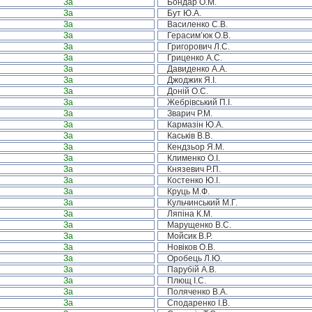
За
Бондар О.М.
За
Бут Ю.А.
За
Василенко С.В.
За
Герасим’юк О.В.
За
Григорович Л.С.
За
Гриценко А.С.
За
Давиденко А.А.
За
Джоджик Я.І.
За
Доній О.С.
За
Жебрівський П.І.
За
Зварич Р.М.
За
Кармазін Ю.А.
За
Каськів В.В.
За
Кендзьор Я.М.
За
Клименко О.І.
За
Князевич Р.П.
За
Костенко Ю.І.
За
Круць М.Ф.
За
Кульчинський М.Г.
За
Ляпіна К.М.
За
Марущенко В.С.
За
Мойсик В.Р.
За
Новіков О.В.
За
Оробець Л.Ю.
За
Парубій А.В.
За
Плющ І.С.
За
Поляченко В.А.
За
Сподаренко І.В.