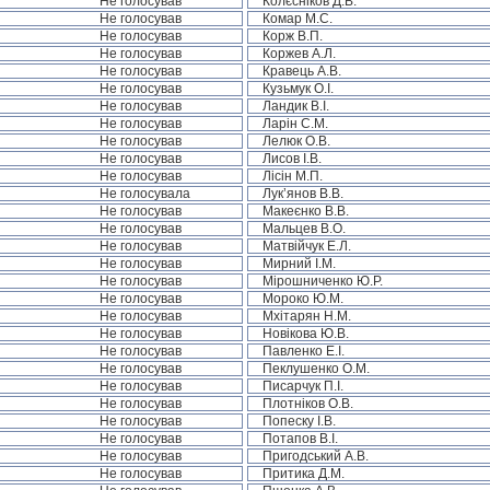
Не голосував
Колєсніков Д.В.
Не голосував
Комар М.С.
Не голосував
Корж В.П.
Не голосував
Коржев А.Л.
Не голосував
Кравець А.В.
Не голосував
Кузьмук О.І.
Не голосував
Ландик В.І.
Не голосував
Ларін С.М.
Не голосував
Лелюк О.В.
Не голосував
Лисов І.В.
Не голосував
Лісін М.П.
Не голосувала
Лук’янов В.В.
Не голосував
Макеєнко В.В.
Не голосував
Мальцев В.О.
Не голосував
Матвійчук Е.Л.
Не голосував
Мирний І.М.
Не голосував
Мірошниченко Ю.Р.
Не голосував
Мороко Ю.М.
Не голосував
Мхітарян Н.М.
Не голосував
Новікова Ю.В.
Не голосував
Павленко Е.І.
Не голосував
Пеклушенко О.М.
Не голосував
Писарчук П.І.
Не голосував
Плотніков О.В.
Не голосував
Попеску І.В.
Не голосував
Потапов В.І.
Не голосував
Пригодський А.В.
Не голосував
Притика Д.М.