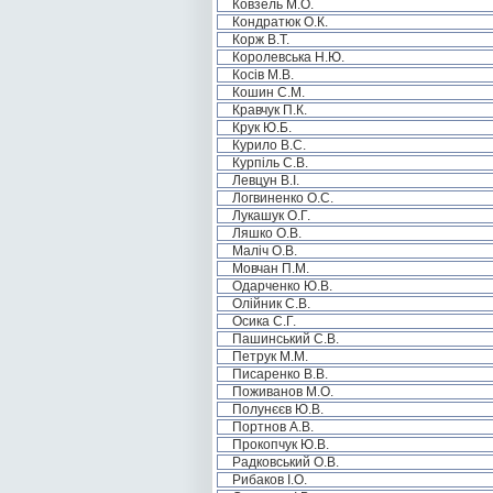
Ковзель М.О.
Кондратюк О.К.
Корж В.Т.
Королевська Н.Ю.
Косів М.В.
Кошин С.М.
Кравчук П.К.
Крук Ю.Б.
Курило В.С.
Курпіль С.В.
Левцун В.І.
Логвиненко О.С.
Лукашук О.Г.
Ляшко О.В.
Маліч О.В.
Мовчан П.М.
Одарченко Ю.В.
Олійник С.В.
Осика С.Г.
Пашинський С.В.
Петрук М.М.
Писаренко В.В.
Поживанов М.О.
Полунєєв Ю.В.
Портнов А.В.
Прокопчук Ю.В.
Радковський О.В.
Рибаков І.О.