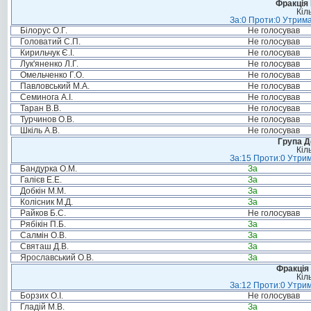
Фракція
Кіл
За:0 Проти:0 Утрима
Білорус О.Г.
Не голосував
Головатий С.П.
Не голосував
Кирильчук Є.І.
Не голосував
Лук'яненко Л.Г.
Не голосував
Омельченко Г.О.
Не голосував
Павловський М.А.
Не голосував
Семинога А.І.
Не голосував
Таран В.В.
Не голосував
Турчинов О.В.
Не голосував
Шкіль А.В.
Не голосував
Група Д
Кіл
За:15 Проти:0 Утрим
Бандурка О.М.
За
Галієв Е.Е.
За
Добкін М.М.
За
Колісник М.Д.
За
Райков Б.С.
Не голосував
Рябікін П.Б.
За
Салмін О.В.
За
Святаш Д.В.
За
Ярославський О.В.
За
Фракція 
Кіл
За:12 Проти:0 Утрим
Борзих О.І.
Не голосував
Гладій М.В.
За