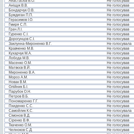
Анастасієв В.О.
Не голосував
Аніщук В.В.
Не голосував
Бондарчук О.В.
Не голосував
Буждиган П.П.
Не голосував
Герасимов І.О.
Не голосував
Гмиря С.П.
Не голосував
Грач Л.І.
Не голосував
Гуренко С.І.
Не голосував
Дорогунцов С.І.
Не голосував
Заклунна-Мироненко В.Г.
Не голосувала
Кравченко М.В.
Не голосував
Кухарчук М.А.
Не голосував
Лобода М.В.
Не голосував
Масенко О.М.
Не голосував
Матвєєв В.Й.
Не голосував
Мироненко В.А.
Не голосував
Мороз А.М.
Не голосував
Новак В.М.
Не голосував
Олійник Б.І.
Не голосував
Парубок О.Н.
Не голосував
Петров В.Б.
Не голосував
Пономаренко Г.Г.
Не голосував
Пхиденко С.С.
Не голосував
Самойлик К.С.
Не голосувала
Сімонов В.Д.
Не голосував
Сіренко В.Ф.
Не голосував
Ткаченко О.М.
Не голосував
Челноков С.Д.
Не голосував