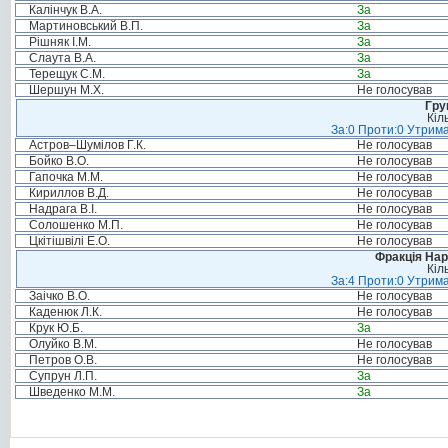
Калінчук В.А.
За
Мартиновський В.П.
За
Рішняк І.М.
За
Слаута В.А.
За
Терещук С.М.
За
Шершун М.Х.
Не голосував
Гру
Кіл
За:0 Проти:0 Утрима
Астров–Шумілов Г.К.
Не голосував
Бойко В.О.
Не голосував
Гапочка М.М.
Не голосував
Кириллов В.Д.
Не голосував
Надрага В.І.
Не голосував
Солошенко М.П.
Не голосував
Цкітішвілі Е.О.
Не голосував
Фракція Нар
Кіл
За:4 Проти:0 Утрима
Заічко В.О.
Не голосував
Каденюк Л.К.
Не голосував
Крук Ю.Б.
За
Олуйко В.М.
Не голосував
Петров О.В.
Не голосував
Супрун Л.П.
За
Шведенко М.М.
За