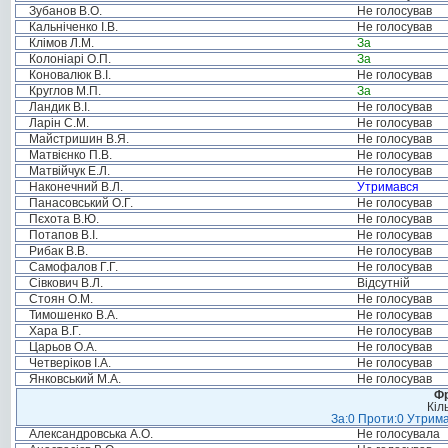
Зубанов В.О.
Не голосував
Кальніченко І.В.
Не голосував
Клімов Л.М.
За
Колоніарі О.П.
За
Коновалюк В.І.
Не голосував
Круглов М.П.
За
Ландик В.І.
Не голосував
Ларін С.М.
Не голосував
Майстришин В.Я.
Не голосував
Матвієнко П.В.
Не голосував
Матвійчук Е.Л.
Не голосував
Наконечний В.Л.
Утримався
Панасовський О.Г.
Не голосував
Пєхота В.Ю.
Не голосував
Потапов В.І.
Не голосував
Рибак В.В.
Не голосував
Самофалов Г.Г.
Не голосував
Сівкович В.Л.
Відсутній
Стоян О.М.
Не голосував
Тимошенко В.А.
Не голосував
Хара В.Г.
Не голосував
Царьов О.А.
Не голосував
Четверіков І.А.
Не голосував
Янковський М.А.
Не голосував
Фр
Кіл
За:0 Проти:0 Утрима
Александровська А.О.
Не голосувала