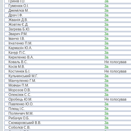
Гринів І.О.
За
Гуменюк О.І.
За
Джемілєв М. .
За
Драч І.Ф.
За
Жванія Д.В.
За
Жовтяк Є.Д.
За
Загрева Б.Ю.
За
Зварич Р.М.
За
Іванчо І.В.
За
Ігнатенко П.М.
За
Кармазін Ю.А.
За
Качур П.С.
За
Кириленко В.А.
За
Коваль В.С.
Не голосував
Косів М.В.
За
Костинюк Б.І.
Не голосував
Кульчинський М.Г.
За
Манчуленко Г.М.
За
Мовчан П.М.
За
Морозов О.В.
За
Олексіюк С.С.
За
Оробець Ю.М.
Не голосував
Павленко Ю.О.
За
Плющ І.С.
За
Полянчич М.М.
За
Рибачук О.Б.
За
Скомаровський В.В.
За
Соболєв С.В.
За