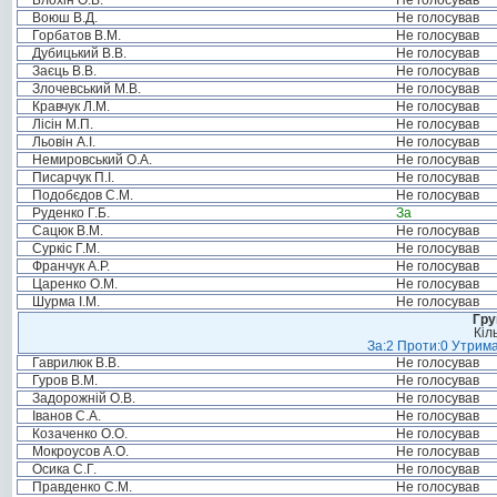
Блохін О.В.
Не голосував
Воюш В.Д.
Не голосував
Горбатов В.М.
Не голосував
Дубицький В.В.
Не голосував
Заєць В.В.
Не голосував
Злочевський М.В.
Не голосував
Кравчук Л.М.
Не голосував
Лісін М.П.
Не голосував
Льовін А.І.
Не голосував
Немировський О.А.
Не голосував
Писарчук П.І.
Не голосував
Подобєдов С.М.
Не голосував
Руденко Г.Б.
За
Сацюк В.М.
Не голосував
Суркіс Г.М.
Не голосував
Франчук А.Р.
Не голосував
Царенко О.М.
Не голосував
Шурма І.М.
Не голосував
Гру
Кіл
За:2 Проти:0 Утрима
Гаврилюк В.В.
Не голосував
Гуров В.М.
Не голосував
Задорожній О.В.
Не голосував
Іванов С.А.
Не голосував
Козаченко О.О.
Не голосував
Мокроусов А.О.
Не голосував
Осика С.Г.
Не голосував
Правденко С.М.
Не голосував