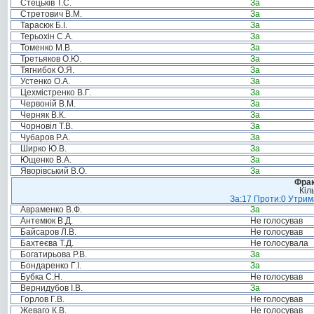
Стецьків Т.С.
За
Стретович В.М.
За
Тарасюк Б.І.
За
Терьохін С.А.
За
Томенко М.В.
За
Третьяков О.Ю.
За
Тягнибок О.Я.
За
Устенко О.А.
За
Цехмістренко В.Г.
За
Червоній В.М.
За
Черняк В.К.
За
Чорновіл Т.В.
За
Чубаров Р.А.
За
Ширко Ю.В.
За
Ющенко В.А.
За
Яворівський В.О.
За
Фрак
Кіл
За:17 Проти:0 Утрима
Авраменко В.Ф.
За
Антемюк В.Д.
Не голосував
Байсаров Л.В.
Не голосував
Бахтеєва Т.Д.
Не голосувала
Богатирьова Р.В.
За
Бондаренко Г.І.
За
Бубка С.Н.
Не голосував
Вернидубов І.В.
За
Горлов Г.В.
Не голосував
Жеваго К.В.
Не голосував