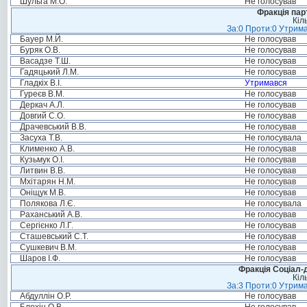
Шульга М.О.
Не голосував
Фракція пар
Кіл
За:0 Проти:0 Утрима
Бауер М.Й.
Не голосував
Буряк О.В.
Не голосував
Васадзе Т.Ш.
Не голосував
Гадяцький Л.М.
Не голосував
Гладкіх В.І.
Утримався
Гуреєв В.М.
Не голосував
Деркач А.Л.
Не голосував
Довгий С.О.
Не голосував
Драчевський В.В.
Не голосував
Засуха Т.В.
Не голосувала
Клименко А.В.
Не голосував
Кузьмук О.І.
Не голосував
Литвин В.В.
Не голосував
Мхітарян Н.М.
Не голосував
Оніщук М.В.
Не голосував
Полякова Л.Є.
Не голосувала
Раханський А.В.
Не голосував
Сергієнко Л.Г.
Не голосував
Сташевський С.Т.
Не голосував
Сушкевич В.М.
Не голосував
Шаров І.Ф.
Не голосував
Фракція Соціал-д
Кіл
За:3 Проти:0 Утрима
Абдуллін О.Р.
Не голосував