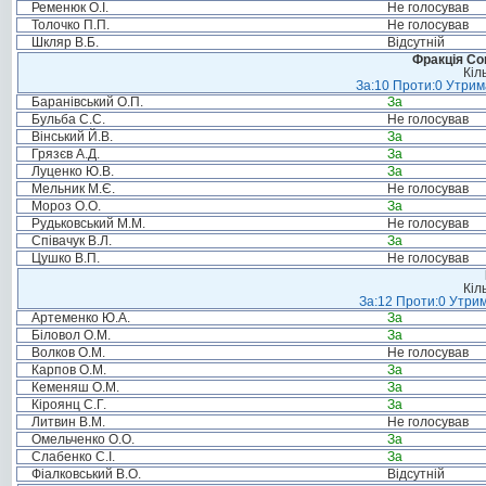
Ременюк О.І.
Не голосував
Толочко П.П.
Не голосував
Шкляр В.Б.
Відсутній
Фракція Соц
Кіл
За:10 Проти:0 Утрима
Баранівський О.П.
За
Бульба С.С.
Не голосував
Вінський Й.В.
За
Грязєв А.Д.
За
Луценко Ю.В.
За
Мельник М.Є.
Не голосував
Мороз О.О.
За
Рудьковський М.М.
Не голосував
Співачук В.Л.
За
Цушко В.П.
Не голосував
Кіл
За:12 Проти:0 Утрим
Артеменко Ю.А.
За
Біловол О.М.
За
Волков О.М.
Не голосував
Карпов О.М.
За
Кеменяш О.М.
За
Кіроянц С.Г.
За
Литвин В.М.
Не голосував
Омельченко О.О.
За
Слабенко С.І.
За
Фіалковський В.О.
Відсутній