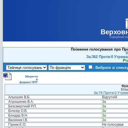
Верховн
Офіційний в
Поіменне голосування про Про
0
За:362 Проти:0 Утрима
Рі
- Вибрати зі списк
Зберегти
в
форматі RTF
Фра
Кіль
За:78 Проти:0 Утрима
Альошин В.Б.
Відсутній
Атрошенко В.А.
За
Безсмертний Р.П.
За
Білозір О.В.
За
Бондар В.Н.
За
Васюник І.В.
За
Гірник Є.О.
Не голосував