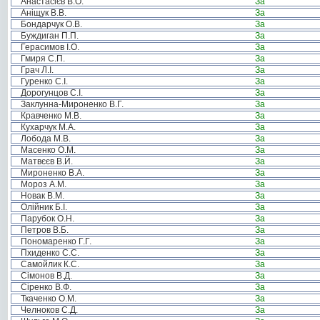
Анастасієв В.О.
За
Аніщук В.В.
За
Бондарчук О.В.
За
Буждиган П.П.
За
Герасимов І.О.
За
Гмиря С.П.
За
Грач Л.І.
За
Гуренко С.І.
За
Дорогунцов С.І.
За
Заклунна-Мироненко В.Г.
За
Кравченко М.В.
За
Кухарчук М.А.
За
Лобода М.В.
За
Масенко О.М.
За
Матвєєв В.Й.
За
Мироненко В.А.
За
Мороз А.М.
За
Новак В.М.
За
Олійник Б.І.
За
Парубок О.Н.
За
Петров В.Б.
За
Пономаренко Г.Г.
За
Пхиденко С.С.
За
Самойлик К.С.
За
Сімонов В.Д.
За
Сіренко В.Ф.
За
Ткаченко О.М.
За
Челноков С.Д.
За