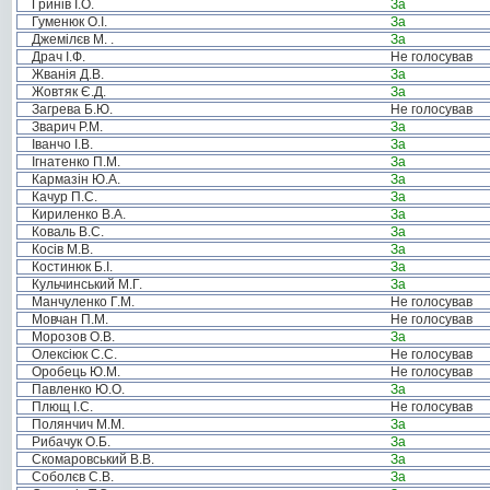
Гринів І.О.
За
Гуменюк О.І.
За
Джемілєв М. .
За
Драч І.Ф.
Не голосував
Жванія Д.В.
За
Жовтяк Є.Д.
За
Загрева Б.Ю.
Не голосував
Зварич Р.М.
За
Іванчо І.В.
За
Ігнатенко П.М.
За
Кармазін Ю.А.
За
Качур П.С.
За
Кириленко В.А.
За
Коваль В.С.
За
Косів М.В.
За
Костинюк Б.І.
За
Кульчинський М.Г.
За
Манчуленко Г.М.
Не голосував
Мовчан П.М.
Не голосував
Морозов О.В.
За
Олексіюк С.С.
Не голосував
Оробець Ю.М.
Не голосував
Павленко Ю.О.
За
Плющ І.С.
Не голосував
Полянчич М.М.
За
Рибачук О.Б.
За
Скомаровський В.В.
За
Соболєв С.В.
За