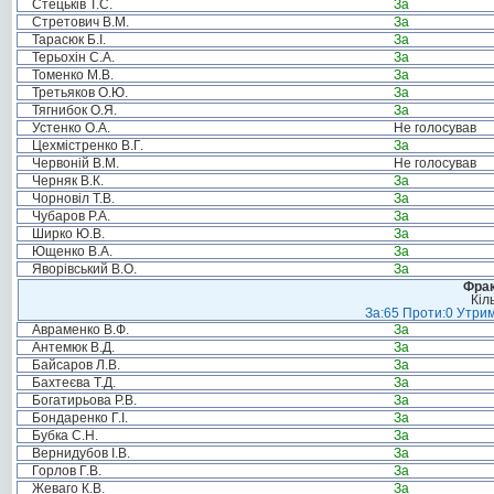
Стецьків Т.С.
За
Стретович В.М.
За
Тарасюк Б.І.
За
Терьохін С.А.
За
Томенко М.В.
За
Третьяков О.Ю.
За
Тягнибок О.Я.
За
Устенко О.А.
Не голосував
Цехмістренко В.Г.
За
Червоній В.М.
Не голосував
Черняк В.К.
За
Чорновіл Т.В.
За
Чубаров Р.А.
За
Ширко Ю.В.
За
Ющенко В.А.
За
Яворівський В.О.
За
Фрак
Кіл
За:65 Проти:0 Утрим
Авраменко В.Ф.
За
Антемюк В.Д.
За
Байсаров Л.В.
За
Бахтеєва Т.Д.
За
Богатирьова Р.В.
За
Бондаренко Г.І.
За
Бубка С.Н.
За
Вернидубов І.В.
За
Горлов Г.В.
За
Жеваго К.В.
За