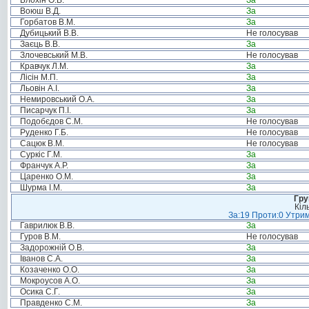
Блохін О.В.
За
Воюш В.Д.
За
Горбатов В.М.
За
Дубицький В.В.
Не голосував
Заєць В.В.
За
Злочевський М.В.
Не голосував
Кравчук Л.М.
За
Лісін М.П.
За
Льовін А.І.
За
Немировський О.А.
За
Писарчук П.І.
За
Подобєдов С.М.
Не голосував
Руденко Г.Б.
Не голосував
Сацюк В.М.
Не голосував
Суркіс Г.М.
За
Франчук А.Р.
За
Царенко О.М.
За
Шурма І.М.
За
Гру
Кіл
За:19 Проти:0 Утрим
Гаврилюк В.В.
За
Гуров В.М.
Не голосував
Задорожній О.В.
За
Іванов С.А.
За
Козаченко О.О.
За
Мокроусов А.О.
За
Осика С.Г.
За
Правденко С.М.
За