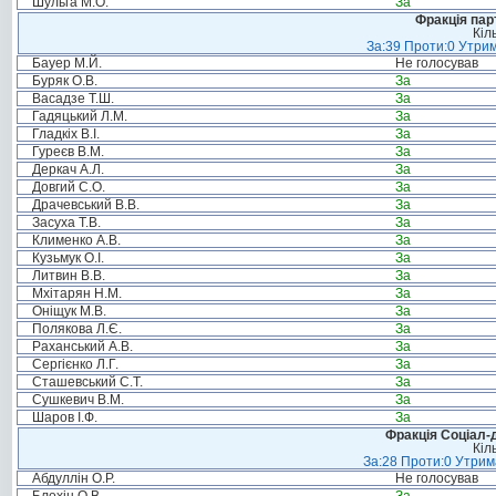
Шульга М.О.
За
Фракція пар
Кіл
За:39 Проти:0 Утрим
Бауер М.Й.
Не голосував
Буряк О.В.
За
Васадзе Т.Ш.
За
Гадяцький Л.М.
За
Гладкіх В.І.
За
Гуреєв В.М.
За
Деркач А.Л.
За
Довгий С.О.
За
Драчевський В.В.
За
Засуха Т.В.
За
Клименко А.В.
За
Кузьмук О.І.
За
Литвин В.В.
За
Мхітарян Н.М.
За
Оніщук М.В.
За
Полякова Л.Є.
За
Раханський А.В.
За
Сергієнко Л.Г.
За
Сташевський С.Т.
За
Сушкевич В.М.
За
Шаров І.Ф.
За
Фракція Соціал-д
Кіл
За:28 Проти:0 Утрима
Абдуллін О.Р.
Не голосував