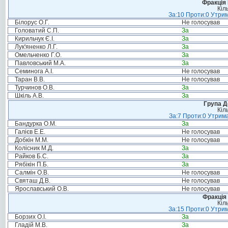
Фракція
Кіл
За:10 Проти:0 Утрим
Білорус О.Г.
Не голосував
Головатий С.П.
За
Кирильчук Є.І.
За
Лук'яненко Л.Г.
За
Омельченко Г.О.
За
Павловський М.А.
За
Семинога А.І.
Не голосував
Таран В.В.
Не голосував
Турчинов О.В.
За
Шкіль А.В.
За
Група Д
Кіл
За:7 Проти:0 Утрима
Бандурка О.М.
За
Галієв Е.Е.
Не голосував
Добкін М.М.
Не голосував
Колісник М.Д.
За
Райков Б.С.
За
Рябікін П.Б.
За
Салмін О.В.
Не голосував
Святаш Д.В.
Не голосував
Ярославський О.В.
Не голосував
Фракція 
Кіл
За:15 Проти:0 Утрим
Борзих О.І.
За
Гладій М.В.
За