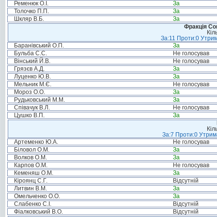
Ременюк О.І.
За
Толочко П.П.
За
Шкляр В.Б.
За
Фракція Соц
Кіл
За:11 Проти:0 Утрим
Баранівський О.П.
За
Бульба С.С.
Не голосував
Вінський Й.В.
Не голосував
Грязєв А.Д.
За
Луценко Ю.В.
За
Мельник М.Є.
Не голосував
Мороз О.О.
За
Рудьковський М.М.
За
Співачук В.Л.
Не голосував
Цушко В.П.
За
Кіл
За:7 Проти:0 Утрим
Артеменко Ю.А.
Не голосував
Біловол О.М.
За
Волков О.М.
За
Карпов О.М.
Не голосував
Кеменяш О.М.
За
Кіроянц С.Г.
Відсутній
Литвин В.М.
За
Омельченко О.О.
За
Слабенко С.І.
Відсутній
Фіалковський В.О.
Відсутній