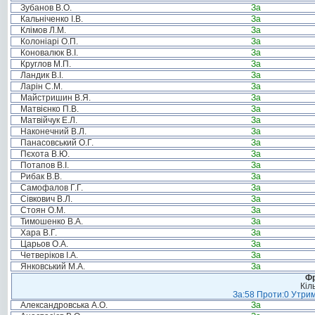
Зубанов В.О.
За
Кальніченко І.В.
За
Клімов Л.М.
За
Колоніарі О.П.
За
Коновалюк В.І.
За
Круглов М.П.
За
Ландик В.І.
За
Ларін С.М.
За
Майстришин В.Я.
За
Матвієнко П.В.
За
Матвійчук Е.Л.
За
Наконечний В.Л.
За
Панасовський О.Г.
За
Пєхота В.Ю.
За
Потапов В.І.
За
Рибак В.В.
За
Самофалов Г.Г.
За
Сівкович В.Л.
За
Стоян О.М.
За
Тимошенко В.А.
За
Хара В.Г.
За
Царьов О.А.
За
Четверіков І.А.
За
Янковський М.А.
За
Фр
Кіл
За:58 Проти:0 Утрим
Александровська А.О.
За