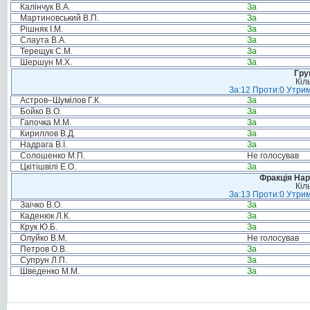
Калінчук В.А.
За
Мартиновський В.П.
За
Рішняк І.М.
За
Слаута В.А.
За
Терещук С.М.
За
Шершун М.Х.
За
Гру
Кіл
За:12 Проти:0 Утрим
Астров–Шумілов Г.К.
За
Бойко В.О.
За
Гапочка М.М.
За
Кириллов В.Д.
За
Надрага В.І.
За
Солошенко М.П.
Не голосував
Цкітішвілі Е.О.
За
Фракція Нар
Кіл
За:13 Проти:0 Утрим
Заічко В.О.
За
Каденюк Л.К.
За
Крук Ю.Б.
За
Олуйко В.М.
Не голосував
Петров О.В.
За
Супрун Л.П.
За
Шведенко М.М.
За