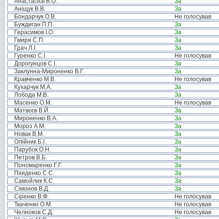
Анастасієв В.О.
За
Аніщук В.В.
За
Бондарчук О.В.
Не голосував
Буждиган П.П.
За
Герасимов І.О.
За
Гмиря С.П.
За
Грач Л.І.
За
Гуренко С.І.
Не голосував
Дорогунцов С.І.
За
Заклунна-Мироненко В.Г.
За
Кравченко М.В.
Не голосував
Кухарчук М.А.
За
Лобода М.В.
За
Масенко О.М.
Не голосував
Матвєєв В.Й.
За
Мироненко В.А.
За
Мороз А.М.
За
Новак В.М.
За
Олійник Б.І.
За
Парубок О.Н.
За
Петров В.Б.
За
Пономаренко Г.Г.
За
Пхиденко С.С.
За
Самойлик К.С.
За
Сімонов В.Д.
За
Сіренко В.Ф.
Не голосував
Ткаченко О.М.
Не голосував
Челноков С.Д.
Не голосував