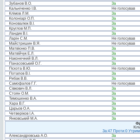
Зубанов В.О.
За
Кальніченко І.В.
Не голосував
Клімов Л.М.
За
Колоніарі О.П.
За
Коновалюк В.І.
За
Круглов М.П.
За
Ландик В.І.
За
Ларін С.М.
Не голосував
Майстришин В.Я.
Не голосував
Матвієнко П.В.
За
Матвійчук Е.Л.
За
Наконечний В.Л.
За
Панасовський О.Г.
За
Пєхота В.Ю.
Не голосував
Потапов В.І.
За
Рибак В.В.
За
Самофалов Г.Г.
Не голосував
Сівкович В.Л.
За
Стоян О.М.
За
Тимошенко В.А.
За
Хара В.Г.
За
Царьов О.А.
За
Четверіков І.А.
За
Янковський М.А.
За
Фр
Кіл
За:47 Проти:0 Утрима
Александровська А.О.
За