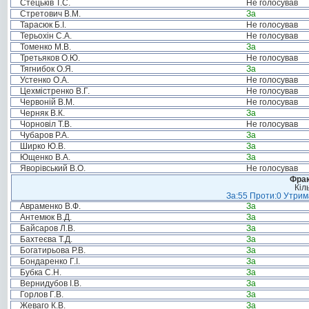
Стецьків Т.С.
Не голосував
Стретович В.М.
За
Тарасюк Б.І.
Не голосував
Терьохін С.А.
Не голосував
Томенко М.В.
За
Третьяков О.Ю.
Не голосував
Тягнибок О.Я.
За
Устенко О.А.
Не голосував
Цехмістренко В.Г.
Не голосував
Червоній В.М.
Не голосував
Черняк В.К.
За
Чорновіл Т.В.
Не голосував
Чубаров Р.А.
За
Ширко Ю.В.
За
Ющенко В.А.
За
Яворівський В.О.
Не голосував
Фрак
Кіл
За:55 Проти:0 Утрима
Авраменко В.Ф.
За
Антемюк В.Д.
За
Байсаров Л.В.
За
Бахтеєва Т.Д.
За
Богатирьова Р.В.
За
Бондаренко Г.І.
За
Бубка С.Н.
За
Вернидубов І.В.
За
Горлов Г.В.
За
Жеваго К.В.
За