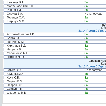
Калінчук В.А.
За
Мартиновський В.П.
За
Рішняк І.М.
За
Слаута В.А.
Не голосував
Терещук С.М.
За
Шершун М.Х.
За
Гру
Кіл
За:14 Проти:0 Утрим
Астров–Шумілов Г.К.
За
Бойко В.О.
За
Гапочка М.М.
За
Кириллов В.Д.
За
Надрага В.І.
За
Солошенко М.П.
За
Цкітішвілі Е.О.
За
Фракція Нар
Кіл
За:12 Проти:0 Утрим
Заічко В.О.
Не голосував
Каденюк Л.К.
За
Крук Ю.Б.
За
Олуйко В.М.
За
Петров О.В.
За
Супрун Л.П.
За
Шведенко М.М.
За