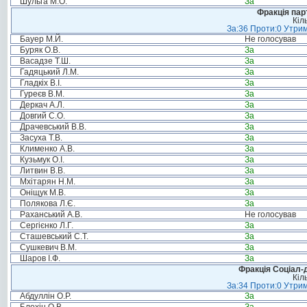
Шульга М.О.
За
Фракція пар
Кіл
За:36 Проти:0 Утрим
Бауер М.Й.
Не голосував
Буряк О.В.
За
Васадзе Т.Ш.
За
Гадяцький Л.М.
За
Гладкіх В.І.
За
Гуреєв В.М.
За
Деркач А.Л.
За
Довгий С.О.
За
Драчевський В.В.
За
Засуха Т.В.
За
Клименко А.В.
За
Кузьмук О.І.
За
Литвин В.В.
За
Мхітарян Н.М.
За
Оніщук М.В.
За
Полякова Л.Є.
За
Раханський А.В.
Не голосував
Сергієнко Л.Г.
За
Сташевський С.Т.
За
Сушкевич В.М.
За
Шаров І.Ф.
За
Фракція Соціал-д
Кіл
За:34 Проти:0 Утрим
Абдуллін О.Р.
За