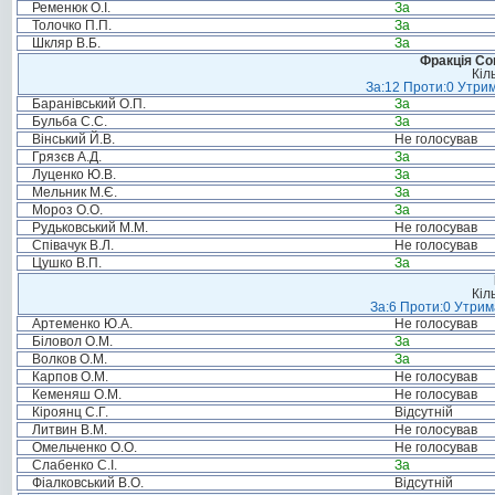
Ременюк О.І.
За
Толочко П.П.
За
Шкляр В.Б.
За
Фракція Соц
Кіл
За:12 Проти:0 Утрим
Баранівський О.П.
За
Бульба С.С.
За
Вінський Й.В.
Не голосував
Грязєв А.Д.
За
Луценко Ю.В.
За
Мельник М.Є.
За
Мороз О.О.
За
Рудьковський М.М.
Не голосував
Співачук В.Л.
Не голосував
Цушко В.П.
За
Кіл
За:6 Проти:0 Утрим
Артеменко Ю.А.
Не голосував
Біловол О.М.
За
Волков О.М.
За
Карпов О.М.
Не голосував
Кеменяш О.М.
Не голосував
Кіроянц С.Г.
Відсутній
Литвин В.М.
Не голосував
Омельченко О.О.
Не голосував
Слабенко С.І.
За
Фіалковський В.О.
Відсутній