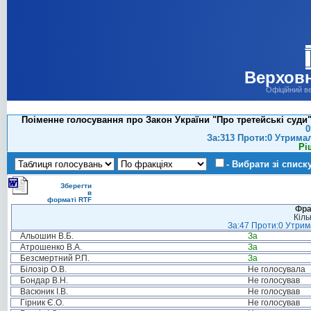
Верховн
Офіційний в
Поіменне голосування про Закон України "Про третейські суди" 
0
За:313 Проти:0 Утрима
Рі
- Вибрати зі списк
Зберегти
в
форматі RTF
Фра
Кіль
За:47 Проти:0 Утрима
Альошин В.Б.
За
Атрошенко В.А.
За
Безсмертний Р.П.
За
Білозір О.В.
Не голосувала
Бондар В.Н.
Не голосував
Васюник І.В.
Не голосував
Гірник Є.О.
Не голосував