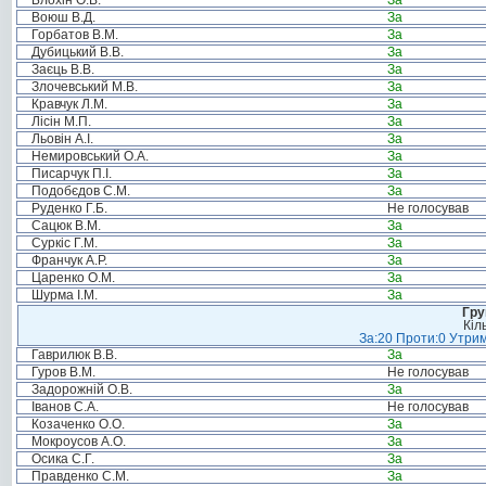
Блохін О.В.
За
Воюш В.Д.
За
Горбатов В.М.
За
Дубицький В.В.
За
Заєць В.В.
За
Злочевський М.В.
За
Кравчук Л.М.
За
Лісін М.П.
За
Льовін А.І.
За
Немировський О.А.
За
Писарчук П.І.
За
Подобєдов С.М.
За
Руденко Г.Б.
Не голосував
Сацюк В.М.
За
Суркіс Г.М.
За
Франчук А.Р.
За
Царенко О.М.
За
Шурма І.М.
За
Гру
Кіл
За:20 Проти:0 Утрим
Гаврилюк В.В.
За
Гуров В.М.
Не голосував
Задорожній О.В.
За
Іванов С.А.
Не голосував
Козаченко О.О.
За
Мокроусов А.О.
За
Осика С.Г.
За
Правденко С.М.
За