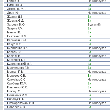
Гринів І.О.
Не голосував
Гуменюк О.І.
За
Джемілєв М. .
За
Драч І.Ф.
Не голосував
Жванія Д.В.
За
Жовтяк Є.Д.
За
Загрева Б.Ю.
Відсутній
Зварич Р.М.
За
Іванчо І.В.
За
Ігнатенко П.М.
За
Кармазін Ю.А.
За
Качур П.С.
За
Кириленко В.А.
Не голосував
Коваль В.С.
За
Косів М.В.
Не голосував
Костинюк Б.І.
За
Кульчинський М.Г.
За
Манчуленко Г.М.
За
Мовчан П.М.
Не голосував
Морозов О.В.
За
Олексіюк С.С.
Не голосував
Оробець Ю.М.
За
Павленко Ю.О.
За
Плющ І.С.
Не голосував
Полянчич М.М.
За
Рибачук О.Б.
За
Скомаровський В.В.
Не голосував
Соболєв С.В.
За