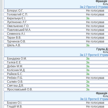
Фракція
Кіл
За:2 Проти:0 Утрима
Білорус О.Г.
Не голосував
Головатий С.П.
Не голосував
Кирильчук Є.І.
За
Лук'яненко Л.Г.
Не голосував
Омельченко Г.О.
Не голосував
Павловський М.А.
Не голосував
Семинога А.І.
Не голосував
Таран В.В.
Не голосував
Турчинов О.В.
Не голосував
Шкіль А.В.
За
Група Д
Кіл
За:17 Проти:0 Утрим
Бандурка О.М.
За
Галієв Е.Е.
За
Добкін М.М.
За
Колісник М.Д.
За
Райков Б.С.
За
Рябікін П.Б.
Не голосував
Салмін О.В.
За
Святаш Д.В.
За
Ярославський О.В.
За
Фракція 
Кіл
За:11 Проти:0 Утрим
Борзих О.І.
Не голосував
Гладій М.В.
Не голосував