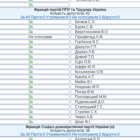
За
Фракція партій ППУ та Трудова Україна
Кількість депутатів: 42
За:40 Проти:0 Утрималися:0 Не голосували:2 Відсутні:0
За
Бичков С.А.
За
Буряк С.В.
За
Веретенников В.О.
Не голосував
Гіршфельд А.М.
За
Горбачов В.С.
За
Дашутін Г.П.
За
Деркач Л.В.
За
Довгий Т.О.
За
Єдін О.Й.
За
Іоффе Ю.Я.
За
Косьяненко О.В.
За
Кукоба А.Т.
За
Майко В.І.
За
Нощенко М.П.
За
Пінчук В.М.
За
Поплавський М.М.
За
Рудковський Д.О.
За
Станецький Г.С.
За
Стребко С.К.
За
Чикал А.В.
За
Шпиг Ф.І.
Фракція Соціал-демократичної партії України (о)
Кількість депутатів: 38
За:36 Проти:0 Утрималися:0 Не голосували:2 Відсутні:0
За
Андресюк Б.П.