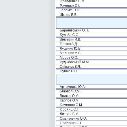
Правденко С.М.
Ременюк О.І.
Толочко П.П.
Шкляр В.Б.
Баранівський О.П.
Бульба С.С.
Вінський Й.В.
Грязєв А.Д.
Луценко Ю.В.
Мельник М.Є.
Мороз О.О.
Рудьковський М.М.
Співачук В.Л.
Цушко В.П.
Артеменко Ю.А.
Біловол О.М.
Волков О.М.
Карпов О.М.
Кеменяш О.М.
Кіроянц С.Г.
Литвин В.М.
Омельченко О.О.
Слабенко С.І.