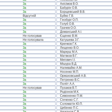
За
Анісімов В.О.
За
Бабурін О.В.
За
Борщевський В.В.
Відсутній
Буйко Г.В.
За
Гінзбург О.П.
За
Голуб О.В.
За
Грачев О.О.
За
Доманський А.І.
Не голосував
Єщенко В.М.
Не голосувала
Катушева З.Г.
За
Крючков Г.К.
За
Лещенко В.О.
За
Маркуш М.А.
За
Матвєєв В.Г.
За
Мигович І.І.
За
Мішура В.Д.
За
Наливайко А.М.
За
Носенко М.П.
За
Оржаховський А.В.
За
Петренко В.С.
За
Полііт А.А.
Не голосував
Пузаков В.Т.
За
Родіонов М.К.
За
Симоненко П.М.
За
Сінченко С.Г.
За
Соломатін Ю.П.
За
Цибенко П.С.
За
Чичканов С.В.