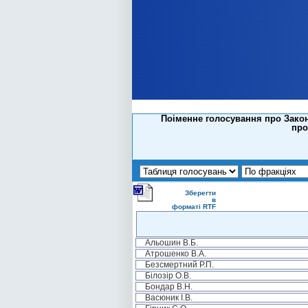
Поіменне голосування про Закон
про
Зберегти
в
форматі RTF
Альошин В.Б.
Атрошенко В.А.
Безсмертний Р.П.
Білозір О.В.
Бондар В.Н.
Васюник І.В.