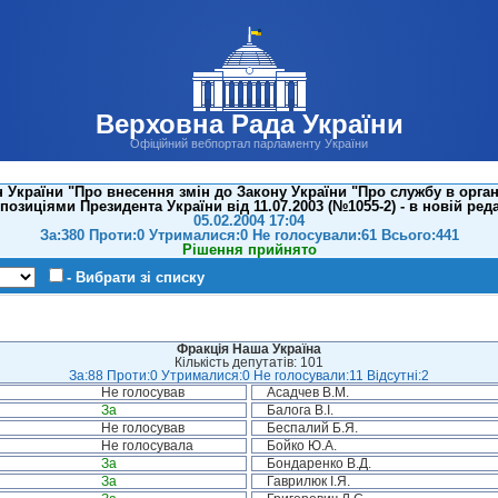
Верховна Рада України
Офіційний вебпортал парламенту України
 України "Про внесення змін до Закону України "Про службу в орга
позиціями Президента України вiд 11.07.2003 (№1055-2) - в новій реда
05.02.2004 17:04
За:380 Проти:0 Утрималися:0 Не голосували:61 Всього:441
Рішення прийнято
- Вибрати зі списку
Фракція Наша Україна
Кількість депутатів: 101
За:88 Проти:0 Утрималися:0 Не голосували:11 Відсутні:2
Не голосував
Асадчев В.М.
За
Балога В.І.
Не голосував
Беспалий Б.Я.
Не голосувала
Бойко Ю.А.
За
Бондаренко В.Д.
За
Гаврилюк І.Я.