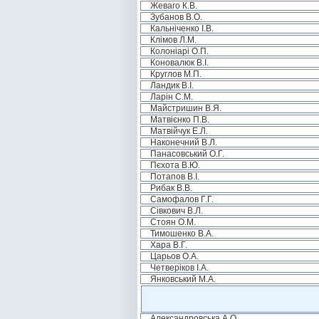
Жеваго К.В.
Зубанов В.О.
Кальніченко І.В.
Клімов Л.М.
Колоніарі О.П.
Коновалюк В.І.
Круглов М.П.
Ландик В.І.
Ларін С.М.
Майстришин В.Я.
Матвієнко П.В.
Матвійчук Е.Л.
Наконечний В.Л.
Панасовський О.Г.
Пєхота В.Ю.
Потапов В.І.
Рибак В.В.
Самофалов Г.Г.
Сівкович В.Л.
Стоян О.М.
Тимошенко В.А.
Хара В.Г.
Царьов О.А.
Четверіков І.А.
Янковський М.А.
Александровська А.О.