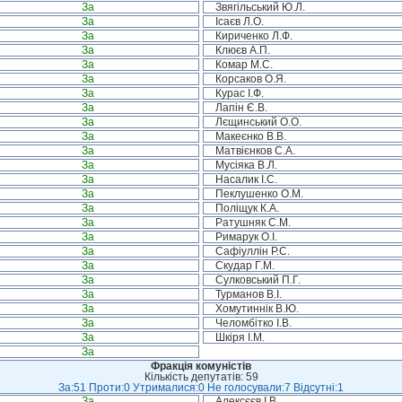
За
Звягільський Ю.Л.
За
Ісаєв Л.О.
За
Кириченко Л.Ф.
За
Клюєв А.П.
За
Комар М.С.
За
Корсаков О.Я.
За
Курас І.Ф.
За
Лапін Є.В.
За
Лєщинський О.О.
За
Макеєнко В.В.
За
Матвієнков С.А.
За
Мусіяка В.Л.
За
Насалик І.С.
За
Пеклушенко О.М.
За
Поліщук К.А.
За
Ратушняк С.М.
За
Римарук О.І.
За
Сафіуллін Р.С.
За
Скудар Г.М.
За
Сулковський П.Г.
За
Турманов В.І.
За
Хомутиннік В.Ю.
За
Челомбітко І.В.
За
Шкіря І.М.
За
Фракція комуністів
Кількість депутатів: 59
За:51 Проти:0 Утрималися:0 Не голосували:7 Відсутні:1
За
Алексєєв І.В.