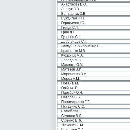
Анастасієв В.О.
Аніщук В.В.
Бондарчук О.В.
Буждиган П.П.
Герасимов І.О.
Гмиря С.П.
Грач Л.І.
Гуренко С.І.
Дорогунцов С.І.
Заклунна-Мироненко В.Г.
Кравченко М.В.
Кухарчук М.А.
Лобода М.В.
Масенко О.М.
Матвєєв В.Й.
Мироненко В.А.
Мороз А.М.
Новак В.М.
Олійник Б.І.
Парубок О.Н.
Петров В.Б.
Пономаренко Г.Г.
Пхиденко С.С.
Самойлик К.С.
Сімонов В.Д.
Сіренко В.Ф.
Ткаченко О.М.
Челноков С.Д.