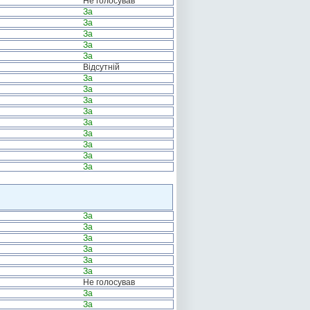
Не голосував
За
За
За
За
За
Відсутній
За
За
За
За
За
За
За
За
За
За
За
За
За
За
За
Не голосував
За
За