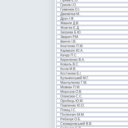
Гірник Є.О.
Гринів І.О.
Гуменюк О.І.
Джемілєв М. .
Драч І.Ф.
Жванія Д.В.
Жовтяк Є.Д.
Загрева Б.Ю.
Зварич Р.М.
Іванчо І.В.
Ігнатенко П.М.
Кармазін Ю.А.
Качур П.С.
Кириленко В.А.
Коваль В.С.
Косів М.В.
Костинюк Б.І.
Кульчинський М.Г.
Манчуленко Г.М.
Мовчан П.М.
Морозов О.В.
Олексіюк С.С.
Оробець Ю.М.
Павленко Ю.О.
Плющ І.С.
Полянчич М.М.
Рибачук О.Б.
Скомаровський В.В.