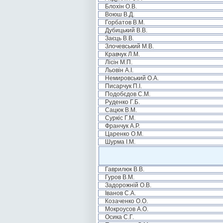
Блохін О.В.
Воюш В.Д.
Горбатов В.М.
Дубицький В.В.
Заєць В.В.
Злочевський М.В.
Кравчук Л.М.
Лісін М.П.
Льовін А.І.
Немировський О.А.
Писарчук П.І.
Подобєдов С.М.
Руденко Г.Б.
Сацюк В.М.
Суркіс Г.М.
Франчук А.Р.
Царенко О.М.
Шурма І.М.
Гаврилюк В.В.
Гуров В.М.
Задорожній О.В.
Іванов С.А.
Козаченко О.О.
Мокроусов А.О.
Осика С.Г.