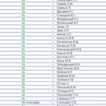
За
Григорович Л.С.
За
Гудима О.М.
За
Гурвіц Е.Й.
За
Джоджик Я.І.
За
Єхануров Ю.І.
За
Жебрівський П.І.
За
Жулинський М.Г.
За
Заєць І.О.
За
Зімін О.П.
За
Івченко О.Г.
За
Капустін В.В.
За
Катеринчук М.Д.
За
Кендзьор Я.М.
За
Ключковський Ю.Б.
За
Король В.М.
За
Костенко Ю.І.
За
Круць М.Ф.
За
Лебедівський В.А.
За
Мартиненко М.В.
За
Мойсик В.Р.
За
Одайник М.М.
За
Олійник П.М.
За
Осташ І.І.
За
Пинзеник В.М.
За
Поліщук М.Є.
За
Порошенко П.О.
За
Сабашук П.П.
Не голосував
Слободян О.В.