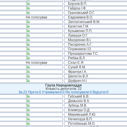
За
Борзов В.П.
За
Гайдош І.Ф.
За
Грановський О.Г.
Не голосував
Євдокимов В.О.
За
Заплатинський В.М.
За
Калетнік Г.М.
За
Кузьменко П.П.
За
Лукашук О.Г.
За
Мазуренко В.І.
За
Писаренко А.Г.
За
Плужников І.О.
За
Прошкуратова Т.С.
За
Рябіка В.Л.
Не голосував
Сігал Є.Я.
За
Сухий Я.М.
За
Франчук І.А.
За
Шепетін В.Л.
За
Шуфрич Н.І.
Група Народовладдя
Кількість депутатів: 22
За:22 Проти:0 Утрималися:0 Не голосували:0 Відсутні:0
За
Губський Б.В.
За
Демьохін В.А.
За
Зубець М.В.
За
Климпуш О.Д.
За
Миримський Л.Ю.
За
Нечипорук В.П.
За
Потебенько М.О.