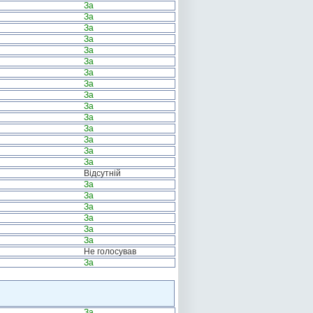
За
За
За
За
За
За
За
За
За
За
За
За
За
За
За
Відсутній
За
За
За
За
За
За
Не голосував
За
За