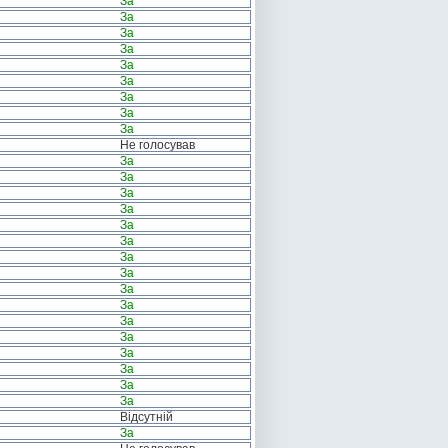
За
За
За
За
За
За
За
За
За
Не голосував
За
За
За
За
За
За
За
За
За
За
За
За
За
За
За
За
Відсутній
За