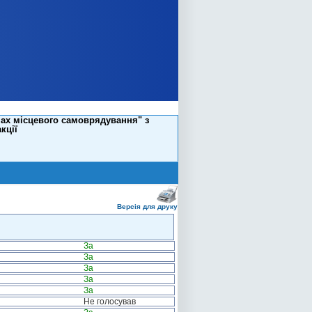
нах місцевого самоврядування" з
кції
Версія для друку
За
За
За
За
За
Не голосував