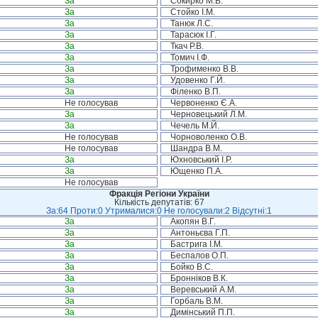
За
Сокирко М.В.
За
Стойко І.М.
За
Танюк Л.С.
За
Тарасюк І.Г.
За
Ткач Р.В.
За
Томич І.Ф.
За
Трофименко В.В.
За
Удовенко Г.Й.
За
Філенко В.П.
Не голосував
Червоненко Є.А.
За
Черновецький Л.М.
За
Чечель М.Й.
Не голосував
Чорноволенко О.В.
Не голосував
Шандра В.М.
За
Юхновський І.Р.
За
Ющенко П.А.
Не голосував
Фракція Регіони України
Кількість депутатів: 67
За:64 Проти:0 Утрималися:0 Не голосували:2 Відсутні:1
За
Акопян В.Г.
За
Антоньєва Г.П.
За
Бастрига І.М.
За
Беспалов О.П.
За
Бойко В.С.
За
Бронніков В.К.
За
Веревський А.М.
За
Горбаль В.М.
За
Димінський П.П.