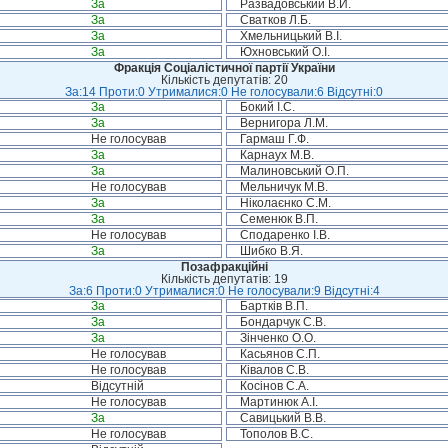
За
Развадовський В.Й.
За
Сватков Л.Б.
За
Хмельницький В.І.
За
Юхновський О.І.
Фракція Соціалістичної партії України
Кількість депутатів: 20
За:14 Проти:0 Утрималися:0 Не голосували:6 Відсутні:0
За
Бокий І.С.
За
Вернигора Л.М.
Не голосував
Гармаш Г.Ф.
За
Карнаух М.В.
За
Малиновський О.П.
Не голосував
Мельничук М.В.
За
Ніколаєнко С.М.
За
Семенюк В.П.
Не голосував
Сподаренко І.В.
За
Шибко В.Я.
Позафракційні
Кількість депутатів: 19
За:6 Проти:0 Утрималися:0 Не голосували:9 Відсутні:4
За
Бартків В.П.
За
Бондарчук С.В.
За
Зінченко О.О.
Не голосував
Касьянов С.П.
Не голосував
Ківалов С.В.
Відсутній
Косінов С.А.
Не голосував
Мартинюк А.І.
За
Савицький В.В.
Не голосував
Тополов В.С.