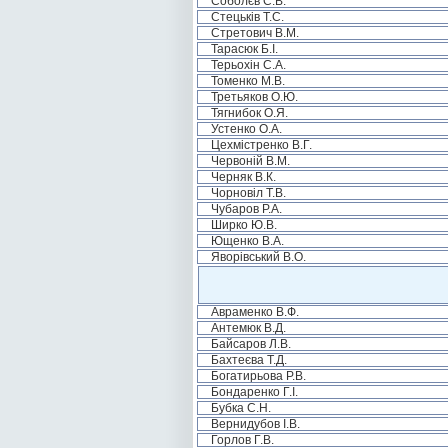
Соболєв С.В.
Стецьків Т.С.
Стретович В.М.
Тарасюк Б.І.
Терьохін С.А.
Томенко М.В.
Третьяков О.Ю.
Тягнибок О.Я.
Устенко О.А.
Цехмістренко В.Г.
Червоній В.М.
Черняк В.К.
Чорновіл Т.В.
Чубаров Р.А.
Ширко Ю.В.
Ющенко В.А.
Яворівський В.О.
Авраменко В.Ф.
Антемюк В.Д.
Байсаров Л.В.
Бахтеєва Т.Д.
Богатирьова Р.В.
Бондаренко Г.І.
Бубка С.Н.
Вернидубов І.В.
Горлов Г.В.