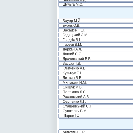
Шульга М.О.
Бауер М.Й.
Буряк О.В.
Васадзе Т.Ш.
Гадяцький Л.М.
Гладкіх В.І.
Гуреєв В.М.
Деркач А.Л.
Довгий С.О.
Драчевський В.В.
Засуха Т.В.
Клименко А.В.
Кузьмук О.І.
Литвин В.В.
Мхітарян Н.М.
Оніщук М.В.
Полякова Л.Є.
Раханський А.В.
Сергієнко Л.Г.
Сташевський С.Т.
Сушкевич В.М.
Шаров І.Ф.
Абдуллін О.Р.