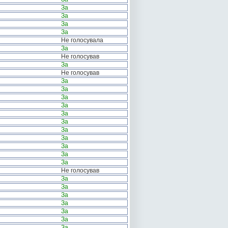
За
За
За
За
Не голосувала
За
Не голосував
За
Не голосував
За
За
За
За
За
За
За
За
За
За
За
Не голосував
За
За
За
За
За
За
За