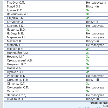
Гінзбург О.П.
Не голосувала
Голуб О.В.
Відсутній
Грачев О.О.
За
Доманський А.І.
За
Єщенко В.М.
За
Катушева З.Г.
Відсутня
Крючков Г.К.
Не голосував
Лещенко В.О.
За
Лобода М.В.
Не голосував
Мартинюк А.І.
Не голосував
Матвєєв В.Г.
Відсутній
Мигович І.І.
Не голосував
Мішура В.Д.
За
Наливайко А.М.
За
Носенко М.П.
За
Оржаховський А.В.
За
Петренко В.С.
За
Полііт А.А.
За
Пузаков В.Т.
За
Родіонов М.К.
Не голосував
Симоненко П.М.
Відсутній
Сінченко С.Г.
За
Соломатін Ю.П.
Не голосував
Хара В.Г.
За
Челноков С.Д.
Не голосував
Шульга М.О.
Відсутній
Фракція пар
Кіл