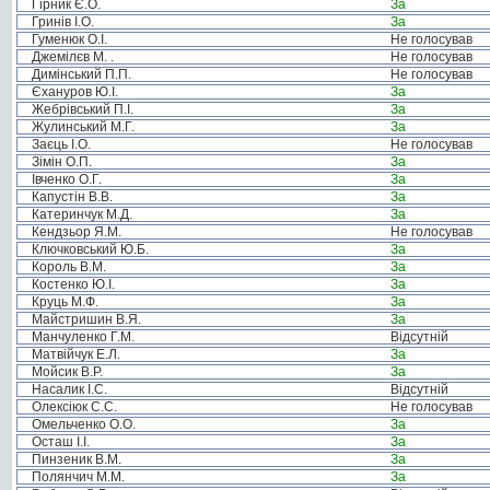
Гірник Є.О.
За
Гринів І.О.
За
Гуменюк О.І.
Не голосував
Джемілєв М. .
Не голосував
Димінський П.П.
Не голосував
Єхануров Ю.І.
За
Жебрівський П.І.
За
Жулинський М.Г.
За
Заєць І.О.
Не голосував
Зімін О.П.
За
Івченко О.Г.
За
Капустін В.В.
За
Катеринчук М.Д.
За
Кендзьор Я.М.
Не голосував
Ключковський Ю.Б.
За
Король В.М.
За
Костенко Ю.І.
За
Круць М.Ф.
За
Майстришин В.Я.
За
Манчуленко Г.М.
Відсутній
Матвійчук Е.Л.
За
Мойсик В.Р.
За
Насалик І.С.
Відсутній
Олексіюк С.С.
Не голосував
Омельченко О.О.
За
Осташ І.І.
За
Пинзеник В.М.
За
Полянчич М.М.
За