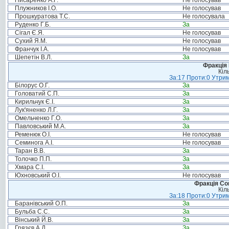
Писаренко А.Г.
Не голосував
Плужников І.О.
Не голосував
Прошкуратова Т.С.
Не голосувала
Руденко Г.Б.
За
Сігал Є.Я.
Не голосував
Сухий Я.М.
Не голосував
Франчук І.А.
Не голосував
Шепетін В.Л.
За
Фракція
Кіл
За:17 Проти:0 Утрим
Білорус О.Г.
За
Головатий С.П.
За
Кирильчук Є.І.
За
Лук'яненко Л.Г.
За
Омельченко Г.О.
За
Павловський М.А.
За
Ременюк О.І.
Не голосував
Семинога А.І.
Не голосував
Таран В.В.
За
Толочко П.П.
За
Хмара С.І.
За
Юхновський О.І.
Не голосував
Фракція Соц
Кіл
За:18 Проти:0 Утрим
Баранівський О.П.
За
Бульба С.С.
За
Вінський Й.В.
За
Грязєв А.Д.
За