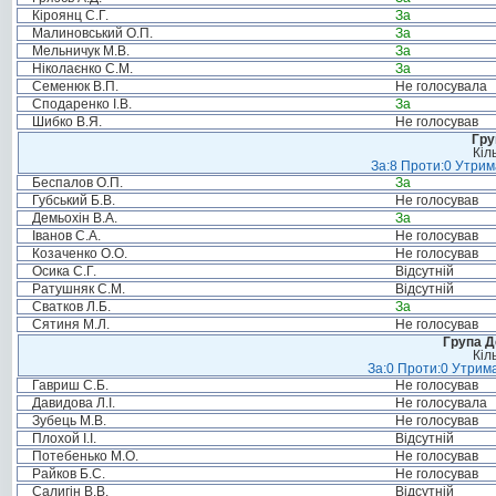
Кіроянц С.Г.
За
Малиновський О.П.
За
Мельничук М.В.
За
Ніколаєнко С.М.
За
Семенюк В.П.
Не голосувала
Сподаренко І.В.
За
Шибко В.Я.
Не голосував
Гру
Кіл
За:8 Проти:0 Утрим
Беспалов О.П.
За
Губський Б.В.
Не голосував
Демьохін В.А.
За
Іванов С.А.
Не голосував
Козаченко О.О.
Не голосував
Осика С.Г.
Відсутній
Ратушняк С.М.
Відсутній
Сватков Л.Б.
За
Сятиня М.Л.
Не голосував
Група Д
Кіл
За:0 Проти:0 Утрима
Гавриш С.Б.
Не голосував
Давидова Л.І.
Не голосувала
Зубець М.В.
Не голосував
Плохой І.І.
Відсутній
Потебенько М.О.
Не голосував
Райков Б.С.
Не голосував
Салигін В.В.
Відсутній