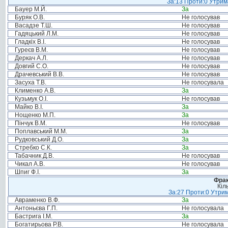
За:13 Проти:0 Утрима
Бауер М.Й.
За
Буряк О.В.
Не голосував
Васадзе Т.Ш.
Не голосував
Гадяцький Л.М.
Не голосував
Гладкіх В.І.
Не голосував
Гуреєв В.М.
Не голосував
Деркач А.Л.
Не голосував
Довгий С.О.
Не голосував
Драчевський В.В.
Не голосував
Засуха Т.В.
Не голосувала
Клименко А.В.
За
Кузьмук О.І.
Не голосував
Майко В.І.
За
Нощенко М.П.
За
Пінчук В.М.
Не голосував
Поплавський М.М.
За
Рудковський Д.О.
За
Стребко С.К.
За
Табачник Д.В.
Не голосував
Чикал А.В.
Не голосував
Шпиг Ф.І.
За
Фрак
Кіл
За:27 Проти:0 Утрим
Авраменко В.Ф.
За
Антоньєва Г.П.
Не голосувала
Бастрига І.М.
За
Богатирьова Р.В.
Не голосувала