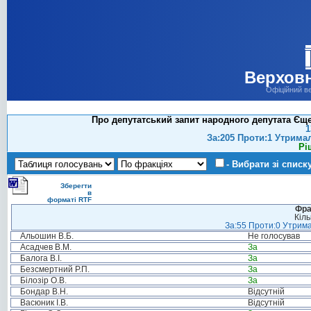
Верховн
Офіційний в
Про депутатський запит народного депутата Єще
1
За:205 Проти:1 Утрима
Рі
- Вибрати зі списк
Зберегти
в
форматі RTF
Фра
Кіль
За:55 Проти:0 Утрима
Альошин В.Б.
Не голосував
Асадчев В.М.
За
Балога В.І.
За
Безсмертний Р.П.
За
Білозір О.В.
За
Бондар В.Н.
Відсутній
Васюник І.В.
Відсутній