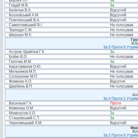
Борзих О.І.
За
Гладій М.В.
За
Калінчук В.А.
Відсутній
Козловський А.М.
Відсутній
Плютинський В.А.
Відсутній
Самоплавський В.І.
Не голосував
Терещук С.М.
Не голосував
Шершун М.Х.
Не голосував
Гру
Кіл
За:5 Проти:0 Утрим
Астров–Шумілов Г.К.
За
Бойко В.О.
Не голосував
Гапочка М.М.
За
Каратуманов О.Ю.
Відсутній
Мельников М.П.
Не голосував
Солошенко М.П.
Не голосував
Фоменко К.О.
Відсутня
Щербань В.П.
Не голосував
Кіл
За:4 Проти:1 Утрим
Васильєв Г.А.
Проти
Кеменяш О.М.
Відсутній
Мокроусов А.О.
За
Сташевський С.Т.
За
Черновецький Л.М.
Відсутній
Фра
Кіл
За:2 Проти:0 Утрим