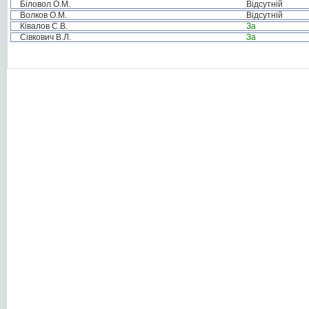
Біловол О.М.
Відсутній
Волков О.М.
Відсутній
Ківалов С.В.
За
Сівкович В.Л.
За