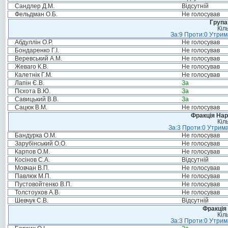
Сандлер Д.М.
Відсутній
Фельдман О.Б.
Не голосував
Група
Кіл
За:9 Проти:0 Утрим
Абдуллін О.Р.
Не голосував
Бондаренко Г.І.
Не голосував
Веревський А.М.
Не голосував
Жеваго К.В.
Не голосував
Калетнік Г.М.
Не голосував
Лапін Є.В.
За
Пєхота В.Ю.
За
Савицький В.В.
За
Сацюк В.М.
Не голосував
Фракція Нар
Кіл
За:3 Проти:0 Утрима
Бандурка О.М.
Не голосував
Зарубінський О.О.
Не голосував
Карпов О.М.
Не голосував
Косінов С.А.
Відсутній
Мовчан В.П.
Не голосував
Павлюк М.П.
Не голосував
Пустовойтенко В.П.
Не голосував
Толстоухов А.В.
Не голосував
Шевчук С.В.
Відсутній
Фракція 
Кіл
За:3 Проти:0 Утрим