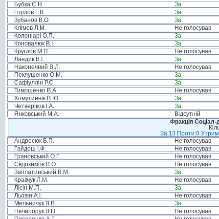
Бубка С.Н.
За
Горлов Г.В.
За
Зубанов В.О.
За
Клімов Л.М.
Не голосував
Колоніарі О.П.
За
Коновалюк В.І.
За
Круглов М.П.
Не голосував
Ландик В.І.
За
Наконечний В.Л.
Не голосував
Пеклушенко О.М.
За
Сафіуллін Р.С.
За
Тимошенко В.А.
Не голосував
Хомутиннік В.Ю.
За
Четверіков І.А.
За
Янковський М.А.
Відсутній
Фракція Соціал-д
Кіл
За:13 Проти:0 Утрима
Андресюк Б.П.
Не голосував
Гайдош І.Ф.
Не голосував
Грановський О.Г.
Не голосував
Євдокимов В.О.
Не голосував
Заплатинський В.М.
За
Кравчук Л.М.
Не голосував
Лісін М.П.
За
Льовін А.І.
Не голосував
Мельничук В.В.
За
Нечипорук В.П.
Не голосував