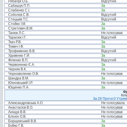
Рибачук О.Б.
Відсутній
Сабашук П.П.
За
Слабенко С.І.
За
Соболєв С.В.
Відсутній
Стецьків Т.С.
Відсутній
Стойко І.М.
За
Стретович В.М.
За
Танюк Л.С.
Не голосував
Тарасюк І.Г.
Відсутній
Ткач Р.В.
За
Томич І.Ф.
За
Трофименко В.В.
Відсутній
Удовенко Г.Й.
За
Філенко В.П.
Відсутній
Червоненко Є.А.
За
Черняк В.К.
За
Чорноволенко О.В.
Не голосував
Шандра В.М.
За
Юхновський І.Р.
Не голосував
Ющенко П.А.
За
Фр
Кіл
За:28 Проти:0 Утрима
Александровська А.О.
Не голосувала
Анастасієв В.О.
Не голосував
Аніщук В.В.
Не голосував
Блохін О.В.
Не голосував
Борщевський В.В.
За
Буйко Г.В.
За