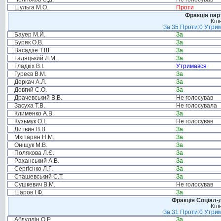
Шульга М.О.
Проти
Фракція пар
Кіл
За:35 Проти:0 Утрим
Бауер М.Й.
За
Буряк О.В.
За
Васадзе Т.Ш.
За
Гадяцький Л.М.
За
Гладкіх В.І.
Утримався
Гуреєв В.М.
За
Деркач А.Л.
За
Довгий С.О.
За
Драчевський В.В.
Не голосував
Засуха Т.В.
Не голосувала
Клименко А.В.
За
Кузьмук О.І.
Не голосував
Литвин В.В.
За
Мхітарян Н.М.
За
Оніщук М.В.
За
Полякова Л.Є.
За
Раханський А.В.
За
Сергієнко Л.Г.
За
Сташевський С.Т.
За
Сушкевич В.М.
Не голосував
Шаров І.Ф.
За
Фракція Соціал-д
Кіл
За:31 Проти:0 Утрим
Абдуллін О.Р.
За