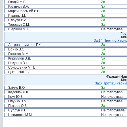
Гладій М.В.
За
Калінчук В.А.
За
Мартиновський В.П.
За
Рішняк І.М.
За
Слаута В.А.
За
Терещук С.М.
За
Шершун М.Х.
Не голосував
Гру
Кіл
За:14 Проти:0 Утрим
Астров–Шумілов Г.К.
За
Бойко В.О.
За
Гапочка М.М.
За
Кириллов В.Д.
За
Надрага В.І.
За
Солошенко М.П.
За
Цкітішвілі Е.О.
За
Фракція Нар
Кіл
За:6 Проти:0 Утрим
Заічко В.О.
За
Каденюк Л.К.
Не голосував
Крук Ю.Б.
Не голосував
Олуйко В.М.
Не голосував
Петров О.В.
За
Супрун Л.П.
Не голосувала
Шведенко М.М.
Не голосував