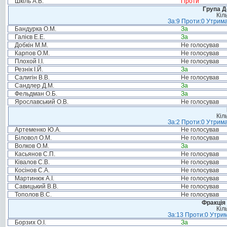
Шкіль А.В.
Проти
Група Д
Кіл
За:9 Проти:0 Утрима
Бандурка О.М.
За
Галієв Е.Е.
За
Добкін М.М.
Не голосував
Карпов О.М.
Не голосував
Плохой І.І.
Не голосував
Резнік І.Й.
За
Салигін В.В.
Не голосував
Сандлер Д.М.
За
Фельдман О.Б.
За
Ярославський О.В.
Не голосував
Кіл
За:2 Проти:0 Утрима
Артеменко Ю.А.
Не голосував
Біловол О.М.
Не голосував
Волков О.М.
За
Касьянов С.П.
Не голосував
Ківалов С.В.
Не голосував
Косінов С.А.
Не голосував
Мартинюк А.І.
Не голосував
Савицький В.В.
Не голосував
Тополов В.С.
Не голосував
Фракція 
Кіл
За:13 Проти:0 Утрим
Борзих О.І.
За