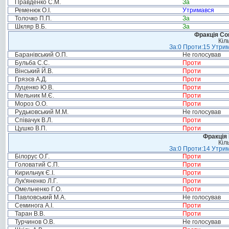
Правденко С.М.
За
Ременюк О.І.
Утримався
Толочко П.П.
За
Шкляр В.Б.
За
Фракція Соц
Кіл
За:0 Проти:15 Утрим
Баранівський О.П.
Не голосував
Бульба С.С.
Проти
Вінський Й.В.
Проти
Грязєв А.Д.
Проти
Луценко Ю.В.
Проти
Мельник М.Є.
Проти
Мороз О.О.
Проти
Рудьковський М.М.
Не голосував
Співачук В.Л.
Проти
Цушко В.П.
Проти
Фракція
Кіл
За:0 Проти:14 Утрим
Білорус О.Г.
Проти
Головатий С.П.
Проти
Кирильчук Є.І.
Проти
Лук'яненко Л.Г.
Проти
Омельченко Г.О.
Проти
Павловський М.А.
Не голосував
Семинога А.І.
Проти
Таран В.В.
Проти
Турчинов О.В.
Не голосував