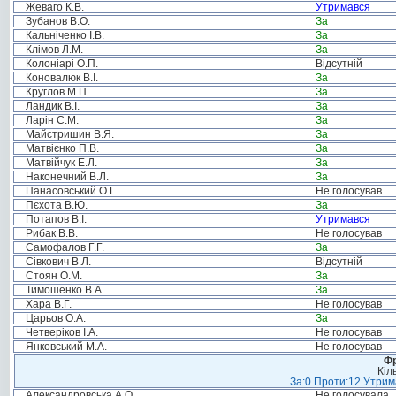
Жеваго К.В.
Утримався
Зубанов В.О.
За
Кальніченко І.В.
За
Клімов Л.М.
За
Колоніарі О.П.
Відсутній
Коновалюк В.І.
За
Круглов М.П.
За
Ландик В.І.
За
Ларін С.М.
За
Майстришин В.Я.
За
Матвієнко П.В.
За
Матвійчук Е.Л.
За
Наконечний В.Л.
За
Панасовський О.Г.
Не голосував
Пєхота В.Ю.
За
Потапов В.І.
Утримався
Рибак В.В.
Не голосував
Самофалов Г.Г.
За
Сівкович В.Л.
Відсутній
Стоян О.М.
За
Тимошенко В.А.
За
Хара В.Г.
Не голосував
Царьов О.А.
За
Четверіков І.А.
Не голосував
Янковський М.А.
Не голосував
Фр
Кіл
За:0 Проти:12 Утрима
Александровська А.О.
Не голосувала