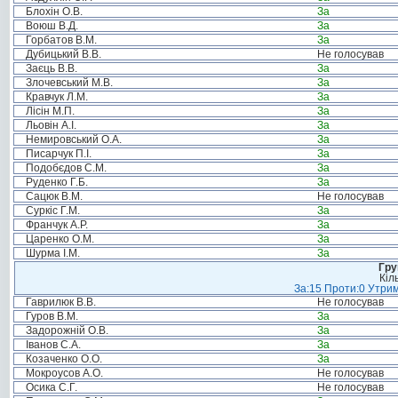
Блохін О.В.
За
Воюш В.Д.
За
Горбатов В.М.
За
Дубицький В.В.
Не голосував
Заєць В.В.
За
Злочевський М.В.
За
Кравчук Л.М.
За
Лісін М.П.
За
Льовін А.І.
За
Немировський О.А.
За
Писарчук П.І.
За
Подобєдов С.М.
За
Руденко Г.Б.
За
Сацюк В.М.
Не голосував
Суркіс Г.М.
За
Франчук А.Р.
За
Царенко О.М.
За
Шурма І.М.
За
Гру
Кіл
За:15 Проти:0 Утрим
Гаврилюк В.В.
Не голосував
Гуров В.М.
За
Задорожній О.В.
За
Іванов С.А.
За
Козаченко О.О.
За
Мокроусов А.О.
Не голосував
Осика С.Г.
Не голосував