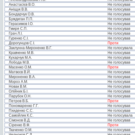
Анастасієв В.О.
Не голосував
Аніщук В.В.
Не голосував
Бондарчук О.В.
Не голосував
Буждиган П.П.
Не голосував
Герасимов І.О.
Не голосував
Гмиря С.П.
Не голосував
Грач Л.І.
Не голосував
Гуренко С.І.
Не голосував
Дорогунцов С.І.
Проти
Заклунна-Мироненко В.Г.
Не голосувала
Кравченко М.В.
Не голосував
Кухарчук М.А.
Не голосував
Лобода М.В.
Не голосував
Масенко О.М.
Проти
Матвєєв В.Й.
Не голосував
Мироненко В.А.
Не голосував
Мороз А.М.
Не голосував
Новак В.М.
Не голосував
Олійник Б.І.
Не голосував
Парубок О.Н.
Не голосував
Петров В.Б.
Проти
Пономаренко Г.Г.
Не голосував
Пхиденко С.С.
Не голосував
Самойлик К.С.
Не голосувала
Сімонов В.Д.
Не голосував
Сіренко В.Ф.
Проти
Ткаченко О.М.
Не голосував
Челноков С.Д.
Не голосував