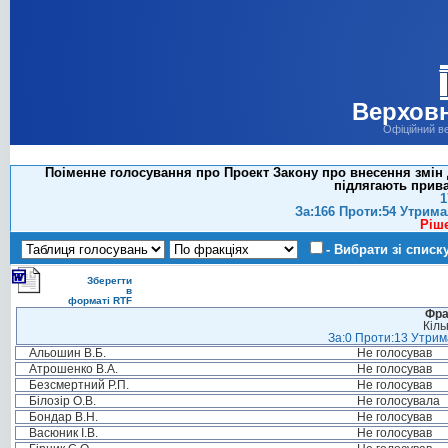
Верховн
Офіційний в
Поіменне голосування про Проект Закону про внесення змін д
підлягають приват
1
За:166 Проти:54 Утрима
Ріш
- Вибрати зі списк
Зберегти
в
форматі RTF
Фра
Кіль
За:0 Проти:13 Утрима
Альошин В.Б.
Не голосував
Атрошенко В.А.
Не голосував
Безсмертний Р.П.
Не голосував
Білозір О.В.
Не голосувала
Бондар В.Н.
Не голосував
Васюник І.В.
Не голосував