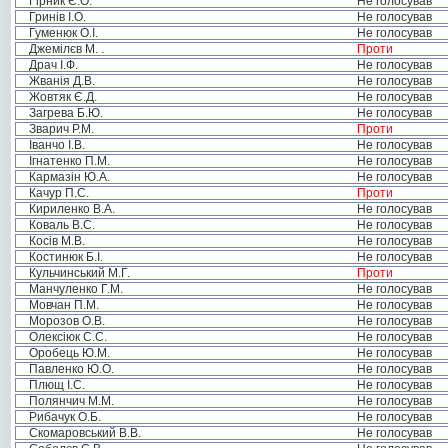
Гірник Є.О.
Не голосував
Гринів І.О.
Не голосував
Гуменюк О.І.
Не голосував
Джемілєв М. .
Проти
Драч І.Ф.
Не голосував
Жванія Д.В.
Не голосував
Жовтяк Є.Д.
Не голосував
Загрева Б.Ю.
Не голосував
Зварич Р.М.
Проти
Іванчо І.В.
Не голосував
Ігнатенко П.М.
Не голосував
Кармазін Ю.А.
Не голосував
Качур П.С.
Проти
Кириленко В.А.
Не голосував
Коваль В.С.
Не голосував
Косів М.В.
Не голосував
Костинюк Б.І.
Не голосував
Кульчинський М.Г.
Проти
Манчуленко Г.М.
Не голосував
Мовчан П.М.
Не голосував
Морозов О.В.
Не голосував
Олексіюк С.С.
Не голосував
Оробець Ю.М.
Не голосував
Павленко Ю.О.
Не голосував
Плющ І.С.
Не голосував
Полянчич М.М.
Не голосував
Рибачук О.Б.
Не голосував
Скомаровський В.В.
Не голосував