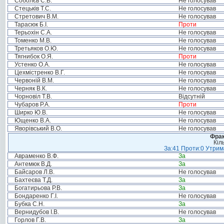
Соболєв С.В.
Не голосував
Стецьків Т.С.
Не голосував
Стретович В.М.
Не голосував
Тарасюк Б.І.
Проти
Терьохін С.А.
Не голосував
Томенко М.В.
Не голосував
Третьяков О.Ю.
Не голосував
Тягнибок О.Я.
Проти
Устенко О.А.
Не голосував
Цехмістренко В.Г.
Не голосував
Червоній В.М.
Не голосував
Черняк В.К.
Не голосував
Чорновіл Т.В.
Відсутній
Чубаров Р.А.
Проти
Ширко Ю.В.
Не голосував
Ющенко В.А.
Не голосував
Яворівський В.О.
Не голосував
Фрак
Кіл
За:41 Проти:0 Утрима
Авраменко В.Ф.
За
Антемюк В.Д.
За
Байсаров Л.В.
Не голосував
Бахтеєва Т.Д.
За
Богатирьова Р.В.
За
Бондаренко Г.І.
Не голосував
Бубка С.Н.
За
Вернидубов І.В.
Не голосував
Горлов Г.В.
За