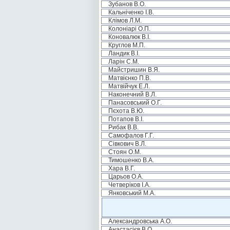
Зубанов В.О.
Кальніченко І.В.
Клімов Л.М.
Колоніарі О.П.
Коновалюк В.І.
Круглов М.П.
Ландик В.І.
Ларін С.М.
Майстришин В.Я.
Матвієнко П.В.
Матвійчук Е.Л.
Наконечний В.Л.
Панасовський О.Г.
Пєхота В.Ю.
Потапов В.І.
Рибак В.В.
Самофалов Г.Г.
Сівкович В.Л.
Стоян О.М.
Тимошенко В.А.
Хара В.Г.
Царьов О.А.
Четверіков І.А.
Янковський М.А.
Александровська А.О.
Анастасієв В.О.