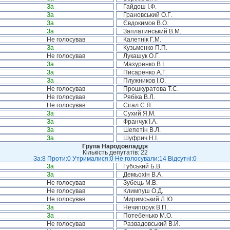
За
Гайдош І.Ф.
За
Грановський О.Г.
За
Євдокимов В.О.
За
Заплатинський В.М.
Не голосував
Калетнік Г.М.
За
Кузьменко П.П.
Не голосував
Лукашук О.Г.
За
Мазуренко В.І.
За
Писаренко А.Г.
За
Плужников І.О.
Не голосував
Прошкуратова Т.С.
Не голосував
Рябіка В.Л.
Не голосував
Сігал Є.Я.
За
Сухий Я.М.
За
Франчук І.А.
За
Шепетін В.Л.
За
Шуфрич Н.І.
Група Народовладдя
Кількість депутатів: 22
За:8 Проти:0 Утрималися:0 Не голосували:14 Відсутні:0
За
Губський Б.В.
За
Демьохін В.А.
Не голосував
Зубець М.В.
Не голосував
Климпуш О.Д.
Не голосував
Миримський Л.Ю.
За
Нечипорук В.П.
За
Потебенько М.О.
Не голосував
Развадовський В.Й.