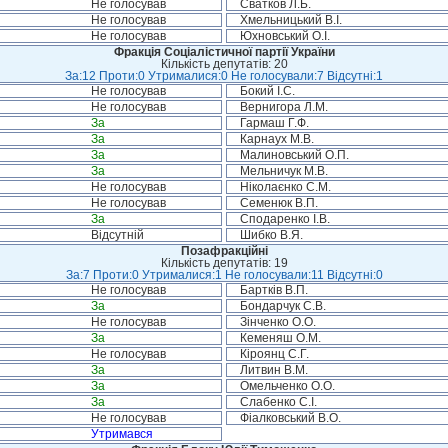
Не голосував
Сватков Л.Б.
Не голосував
Хмельницький В.І.
Не голосував
Юхновський О.І.
Фракція Соціалістичної партії України
Кількість депутатів: 20
За:12 Проти:0 Утрималися:0 Не голосували:7 Відсутні:1
Не голосував
Бокий І.С.
Не голосував
Вернигора Л.М.
За
Гармаш Г.Ф.
За
Карнаух М.В.
За
Малиновський О.П.
За
Мельничук М.В.
Не голосував
Ніколаєнко С.М.
Не голосував
Семенюк В.П.
За
Сподаренко І.В.
Відсутній
Шибко В.Я.
Позафракційні
Кількість депутатів: 19
За:7 Проти:0 Утрималися:1 Не голосували:11 Відсутні:0
Не голосував
Бартків В.П.
За
Бондарчук С.В.
Не голосував
Зінченко О.О.
За
Кеменяш О.М.
Не голосував
Кіроянц С.Г.
За
Литвин В.М.
За
Омельченко О.О.
За
Слабенко С.І.
Не голосував
Фіалковський В.О.
Утримався