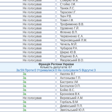
Не голосував
Сокирко М.В.
Не голосував
Стойко І.М.
Не голосував
Танюк Л.С.
Не голосував
Тарасюк І.Г.
Не голосував
Ткач Р.В.
Не голосував
Томич І.Ф.
Не голосував
Трофименко В.В.
Не голосував
Удовенко Г.Й.
Не голосував
Філенко В.П.
Не голосував
Червоненко Є.А.
Не голосував
Черновецький Л.М.
Не голосував
Чечель М.Й.
Не голосував
Чубаров Р.А.
Не голосував
Ширко Ю.В.
Не голосував
Ющенко В.А.
Не голосував
Яворівський В.О.
Фракція Регіони України
Кількість депутатів: 67
За:59 Проти:0 Утрималися:0 Не голосували:5 Відсутні:3
За
Акопян В.Г.
За
Антоньєва Г.П.
За
Бастрига І.М.
За
Беспалов О.П.
За
Бойко В.С.
За
Бронніков В.К.
Не голосував
Веревський А.М.
За
Горбаль В.М.
За
Димінський П.П.
За
Звягільський Ю.Л.