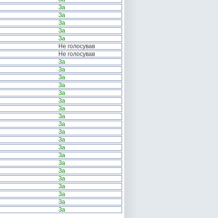
За
За
За
За
За
Не голосував
Не голосував
За
За
За
За
За
За
За
За
За
За
За
За
За
За
За
За
За
За
За
За