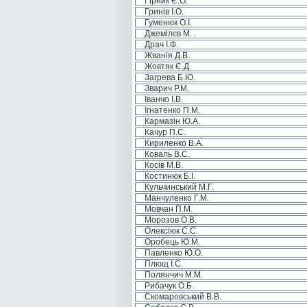
Гірник Є.О.
Гринів І.О.
Гуменюк О.І.
Джемілєв М. .
Драч І.Ф.
Жванія Д.В.
Жовтяк Є.Д.
Загрева Б.Ю.
Зварич Р.М.
Іванчо І.В.
Ігнатенко П.М.
Кармазін Ю.А.
Качур П.С.
Кириленко В.А.
Коваль В.С.
Косів М.В.
Костинюк Б.І.
Кульчинський М.Г.
Манчуленко Г.М.
Мовчан П.М.
Морозов О.В.
Олексіюк С.С.
Оробець Ю.М.
Павленко Ю.О.
Плющ І.С.
Полянчич М.М.
Рибачук О.Б.
Скомаровський В.В.