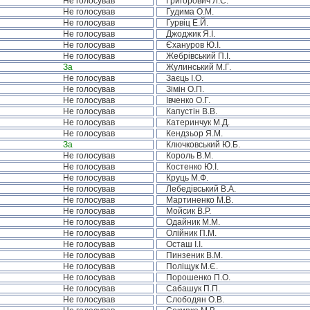
Не голосував
Григорович Л.С.
Не голосував
Гудима О.М.
Не голосував
Гурвіц Е.Й.
Не голосував
Джоджик Я.І.
Не голосував
Єхануров Ю.І.
Не голосував
Жебрівський П.І.
За
Жулинський М.Г.
Не голосував
Заєць І.О.
Не голосував
Зімін О.П.
Не голосував
Івченко О.Г.
Не голосував
Капустін В.В.
Не голосував
Катеринчук М.Д.
Не голосував
Кендзьор Я.М.
За
Ключковський Ю.Б.
Не голосував
Король В.М.
Не голосував
Костенко Ю.І.
Не голосував
Круць М.Ф.
Не голосував
Лебедівський В.А.
Не голосував
Мартиненко М.В.
Не голосував
Мойсик В.Р.
Не голосував
Одайник М.М.
Не голосував
Олійник П.М.
Не голосував
Осташ І.І.
Не голосував
Пинзеник В.М.
Не голосував
Поліщук М.Є.
Не голосував
Порошенко П.О.
Не голосував
Сабашук П.П.
Не голосував
Слободян О.В.