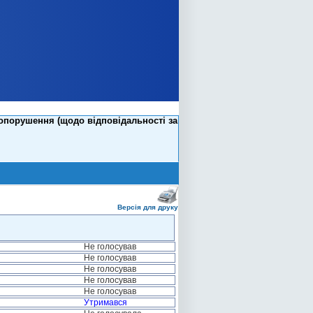
вопорушення (щодо відповідальності за
Версія для друку
Не голосував
Не голосував
Не голосував
Не голосував
Не голосував
Утримався