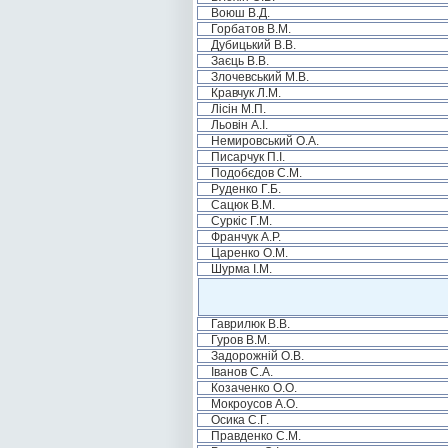
Воюш В.Д.
Горбатов В.М.
Дубицький В.В.
Заєць В.В.
Злочевський М.В.
Кравчук Л.М.
Лісін М.П.
Льовін А.І.
Немировський О.А.
Писарчук П.І.
Подобєдов С.М.
Руденко Г.Б.
Сацюк В.М.
Суркіс Г.М.
Франчук А.Р.
Царенко О.М.
Шурма І.М.
Гаврилюк В.В.
Гуров В.М.
Задорожній О.В.
Іванов С.А.
Козаченко О.О.
Мокроусов А.О.
Осика С.Г.
Правденко С.М.