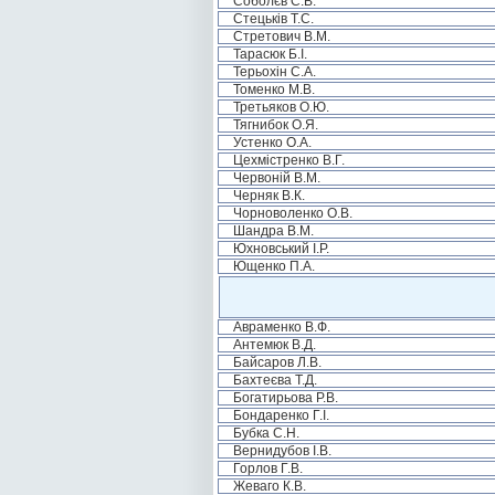
Соболєв С.В.
Стецьків Т.С.
Стретович В.М.
Тарасюк Б.І.
Терьохін С.А.
Томенко М.В.
Третьяков О.Ю.
Тягнибок О.Я.
Устенко О.А.
Цехмістренко В.Г.
Червоній В.М.
Черняк В.К.
Чорноволенко О.В.
Шандра В.М.
Юхновський І.Р.
Ющенко П.А.
Авраменко В.Ф.
Антемюк В.Д.
Байсаров Л.В.
Бахтеєва Т.Д.
Богатирьова Р.В.
Бондаренко Г.І.
Бубка С.Н.
Вернидубов І.В.
Горлов Г.В.
Жеваго К.В.