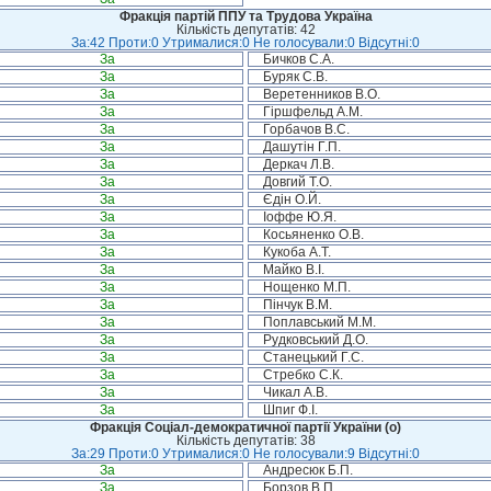
Фракція партій ППУ та Трудова Україна
Кількість депутатів: 42
За:42 Проти:0 Утрималися:0 Не голосували:0 Відсутні:0
За
Бичков С.А.
За
Буряк С.В.
За
Веретенников В.О.
За
Гіршфельд А.М.
За
Горбачов В.С.
За
Дашутін Г.П.
За
Деркач Л.В.
За
Довгий Т.О.
За
Єдін О.Й.
За
Іоффе Ю.Я.
За
Косьяненко О.В.
За
Кукоба А.Т.
За
Майко В.І.
За
Нощенко М.П.
За
Пінчук В.М.
За
Поплавський М.М.
За
Рудковський Д.О.
За
Станецький Г.С.
За
Стребко С.К.
За
Чикал А.В.
За
Шпиг Ф.І.
Фракція Соціал-демократичної партії України (о)
Кількість депутатів: 38
За:29 Проти:0 Утрималися:0 Не голосували:9 Відсутні:0
За
Андресюк Б.П.
За
Борзов В.П.