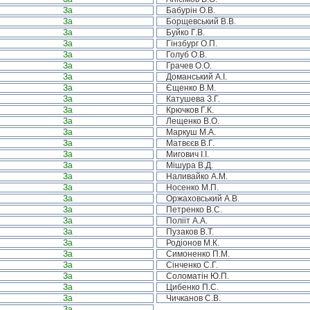
За
Бабурін О.В.
За
Борщевський В.В.
За
Буйко Г.В.
За
Гінзбург О.П.
За
Голуб О.В.
За
Грачев О.О.
За
Доманський А.І.
За
Єщенко В.М.
За
Катушева З.Г.
За
Крючков Г.К.
За
Лещенко В.О.
За
Маркуш М.А.
За
Матвєєв В.Г.
За
Мигович І.І.
За
Мішура В.Д.
За
Наливайко А.М.
За
Носенко М.П.
За
Оржаховський А.В.
За
Петренко В.С.
За
Полііт А.А.
За
Пузаков В.Т.
За
Родіонов М.К.
За
Симоненко П.М.
За
Сінченко С.Г.
За
Соломатін Ю.П.
За
Цибенко П.С.
За
Чичканов С.В.
За