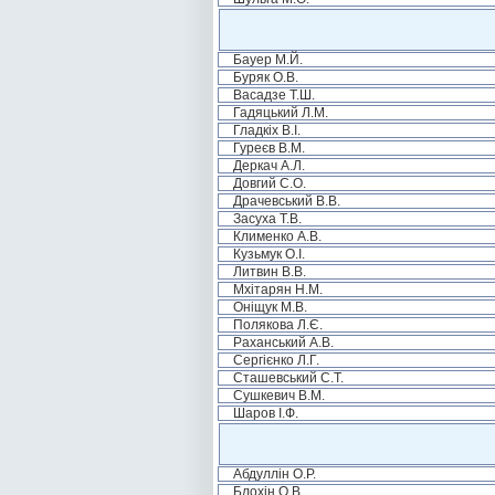
Бауер М.Й.
Буряк О.В.
Васадзе Т.Ш.
Гадяцький Л.М.
Гладкіх В.І.
Гуреєв В.М.
Деркач А.Л.
Довгий С.О.
Драчевський В.В.
Засуха Т.В.
Клименко А.В.
Кузьмук О.І.
Литвин В.В.
Мхітарян Н.М.
Оніщук М.В.
Полякова Л.Є.
Раханський А.В.
Сергієнко Л.Г.
Сташевський С.Т.
Сушкевич В.М.
Шаров І.Ф.
Абдуллін О.Р.
Блохін О.В.