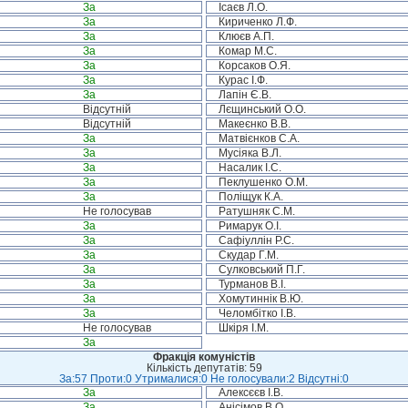
За
Ісаєв Л.О.
За
Кириченко Л.Ф.
За
Клюєв А.П.
За
Комар М.С.
За
Корсаков О.Я.
За
Курас І.Ф.
За
Лапін Є.В.
Відсутній
Лєщинський О.О.
Відсутній
Макеєнко В.В.
За
Матвієнков С.А.
За
Мусіяка В.Л.
За
Насалик І.С.
За
Пеклушенко О.М.
За
Поліщук К.А.
Не голосував
Ратушняк С.М.
За
Римарук О.І.
За
Сафіуллін Р.С.
За
Скудар Г.М.
За
Сулковський П.Г.
За
Турманов В.І.
За
Хомутиннік В.Ю.
За
Челомбітко І.В.
Не голосував
Шкіря І.М.
За
Фракція комуністів
Кількість депутатів: 59
За:57 Проти:0 Утрималися:0 Не голосували:2 Відсутні:0
За
Алексєєв І.В.
За
Анісімов В.О.