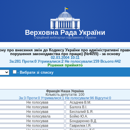
Верховна Рада України
Офіційний вебпортал парламенту України
ну про внесення змін до Кодексу України про адміністративні пра
порушення законодавства про працю) (№4055) - за основу
02.03.2004 10:11
За:281 Проти:0 Утрималися:2 Не голосували:159 Всього:442
Рішення прийнято
- Вибрати зі списку
Фракція Наша Україна
Кількість депутатів: 100
За:3 Проти:0 Утрималися:1 Не голосували:96 Відсутні:0
Не голосував
Асадчев В.М.
Не голосував
Балога В.І.
Не голосував
Беспалий Б.Я.
Не голосувала
Бойко Ю.А.
Не голосував
Бондаренко В.Д.
Не голосував
Гаврилюк І.Я.