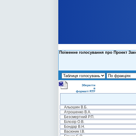
Поіменне голосування про Проект Зако
Зберегти
в
форматі RTF
Альошин В.Б.
Атрошенко В.А.
Безсмертний Р.П.
Білозір О.В.
Бондар В.Н.
Васюник І.В.