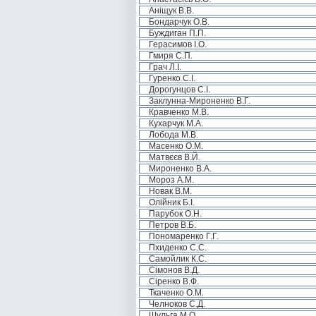
Аніщук В.В.
Бондарчук О.В.
Буждиган П.П.
Герасимов І.О.
Гмиря С.П.
Грач Л.І.
Гуренко С.І.
Дорогунцов С.І.
Заклунна-Мироненко В.Г.
Кравченко М.В.
Кухарчук М.А.
Лобода М.В.
Масенко О.М.
Матвєєв В.Й.
Мироненко В.А.
Мороз А.М.
Новак В.М.
Олійник Б.І.
Парубок О.Н.
Петров В.Б.
Пономаренко Г.Г.
Пхиденко С.С.
Самойлик К.С.
Сімонов В.Д.
Сіренко В.Ф.
Ткаченко О.М.
Челноков С.Д.
Шульга М.О.