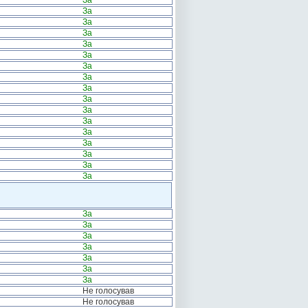
За
За
За
За
За
За
За
За
За
За
За
За
За
За
За
За
За
За
За
За
За
За
За
За
Не голосував
Не голосував