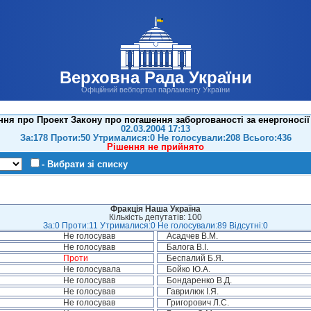
Верховна Рада України
Офіційний вебпортал парламенту України
ня про Проект Закону про погашення заборгованості за енергоносії 
02.03.2004 17:13
За:178 Проти:50 Утрималися:0 Не голосували:208 Всього:436
Рішення не прийнято
- Вибрати зі списку
Фракція Наша Україна
Кількість депутатів: 100
За:0 Проти:11 Утрималися:0 Не голосували:89 Відсутні:0
Не голосував
Асадчев В.М.
Не голосував
Балога В.І.
Проти
Беспалий Б.Я.
Не голосувала
Бойко Ю.А.
Не голосував
Бондаренко В.Д.
Не голосував
Гаврилюк І.Я.
Не голосував
Григорович Л.С.