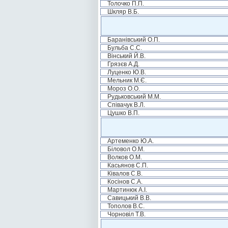
Толочко П.П.
Шкляр В.Б.
Баранівський О.П.
Бульба С.С.
Вінський Й.В.
Грязєв А.Д.
Луценко Ю.В.
Мельник М.Є.
Мороз О.О.
Рудьковський М.М.
Співачук В.Л.
Цушко В.П.
Артеменко Ю.А.
Біловол О.М.
Волков О.М.
Касьянов С.П.
Ківалов С.В.
Косінов С.А.
Мартинюк А.І.
Савицький В.В.
Тополов В.С.
Чорновіл Т.В.