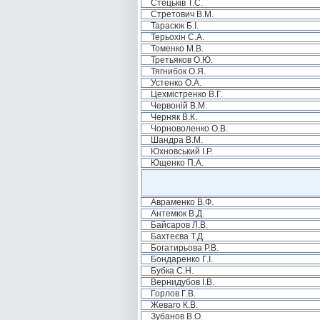
Стецьків Т.С.
Стретович В.М.
Тарасюк Б.І.
Терьохін С.А.
Томенко М.В.
Третьяков О.Ю.
Тягнибок О.Я.
Устенко О.А.
Цехмістренко В.Г.
Червоній В.М.
Черняк В.К.
Чорноволенко О.В.
Шандра В.М.
Юхновський І.Р.
Ющенко П.А.
Авраменко В.Ф.
Антемюк В.Д.
Байсаров Л.В.
Бахтеєва Т.Д.
Богатирьова Р.В.
Бондаренко Г.І.
Бубка С.Н.
Вернидубов І.В.
Горлов Г.В.
Жеваго К.В.
Зубанов В.О.