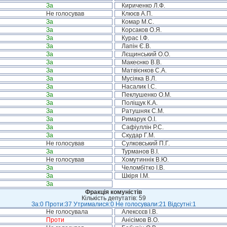
За
Кириченко Л.Ф.
Не голосував
Клюєв А.П.
За
Комар М.С.
За
Корсаков О.Я.
За
Курас І.Ф.
За
Лапін Є.В.
За
Лєщинський О.О.
За
Макеєнко В.В.
За
Матвієнков С.А.
За
Мусіяка В.Л.
За
Насалик І.С.
За
Пеклушенко О.М.
За
Поліщук К.А.
За
Ратушняк С.М.
За
Римарук О.І.
За
Сафіуллін Р.С.
За
Скудар Г.М.
Не голосував
Сулковський П.Г.
За
Турманов В.І.
Не голосував
Хомутиннік В.Ю.
За
Челомбітко І.В.
За
Шкіря І.М.
За
Фракція комуністів
Кількість депутатів: 59
За:0 Проти:37 Утрималися:0 Не голосували:21 Відсутні:1
Не голосувала
Алексєєв І.В.
Проти
Анісімов В.О.