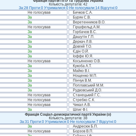
Фракція партій ППУ та Трудова Україна
Кількість депутатів: 42
За:28 Проти:0 Утрималися:0 Не голосували:14 Відсутні:0
Не голосував
Бичков С.А.
За
Буряк С.В.
За
Веретенников В.О.
Не голосував
Гіршфельд А.М.
За
Горбачов В.С.
За
Дашутін Г.П.
За
Деркач Л.В.
За
Довгий Т.О.
За
Єдін О.Й.
За
Іоффе Ю.Я.
Не голосував
Косьяненко О.В.
За
Кукоба А.Т.
За
Майко В.І.
За
Нощенко М.П.
За
Пінчук В.М.
За
Поплавський М.М.
За
Рудковський Д.О.
Не голосував
Станецький Г.С.
Не голосував
Стребко С.К.
Не голосував
Чикал А.В.
За
Шпиг Ф.І.
Фракція Соціал-демократичної партії України (о)
Кількість депутатів: 38
За:31 Проти:0 Утрималися:0 Не голосували:7 Відсутні:0
За
Андресюк Б.П.
Не голосував
Борзов В.П.