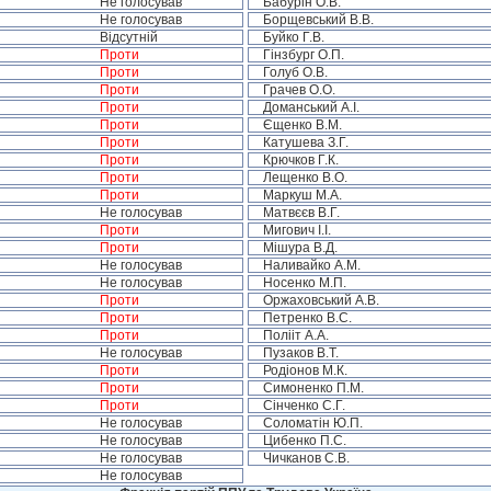
Не голосував
Бабурін О.В.
Не голосував
Борщевський В.В.
Відсутній
Буйко Г.В.
Проти
Гінзбург О.П.
Проти
Голуб О.В.
Проти
Грачев О.О.
Проти
Доманський А.І.
Проти
Єщенко В.М.
Проти
Катушева З.Г.
Проти
Крючков Г.К.
Проти
Лещенко В.О.
Проти
Маркуш М.А.
Не голосував
Матвєєв В.Г.
Проти
Мигович І.І.
Проти
Мішура В.Д.
Не голосував
Наливайко А.М.
Не голосував
Носенко М.П.
Проти
Оржаховський А.В.
Проти
Петренко В.С.
Проти
Полііт А.А.
Не голосував
Пузаков В.Т.
Проти
Родіонов М.К.
Проти
Симоненко П.М.
Проти
Сінченко С.Г.
Не голосував
Соломатін Ю.П.
Не голосував
Цибенко П.С.
Не голосував
Чичканов С.В.
Не голосував