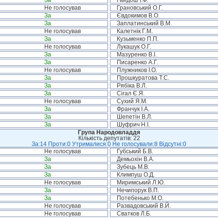
За
Гайдош І.Ф.
Не голосував
Грановський О.Г.
За
Євдокимов В.О.
За
Заплатинський В.М.
Не голосував
Калетнік Г.М.
За
Кузьменко П.П.
Не голосував
Лукашук О.Г.
За
Мазуренко В.І.
За
Писаренко А.Г.
Не голосував
Плужников І.О.
За
Прошкуратова Т.С.
За
Рябіка В.Л.
За
Сігал Є.Я.
Не голосував
Сухий Я.М.
За
Франчук І.А.
За
Шепетін В.Л.
За
Шуфрич Н.І.
Група Народовладдя
Кількість депутатів: 22
За:14 Проти:0 Утрималися:0 Не голосували:8 Відсутні:0
Не голосував
Губський Б.В.
За
Демьохін В.А.
За
Зубець М.В.
За
Климпуш О.Д.
Не голосував
Миримський Л.Ю.
За
Нечипорук В.П.
За
Потебенько М.О.
Не голосував
Развадовський В.Й.
Не голосував
Сватков Л.Б.