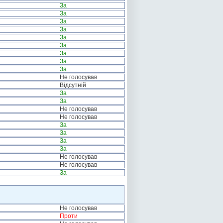
За
За
За
За
За
За
За
За
За
Не голосував
Відсутній
За
За
Не голосував
Не голосував
За
За
За
За
Не голосував
Не голосував
За
Не голосував
Проти