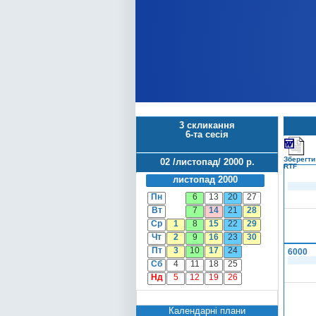
3 скликання
6-та сесія
Зберегти
02 /листопад/ 2000 р.
RTF
листопад 2000
Пн
6
13
20
27
Вт
7
14
21
28
Ср
1
8
15
22
29
Чт
2
9
16
23
30
Пт
3
10
17
24
6000
Сб
4
11
18
25
Нд
5
12
19
26
Календарні плани