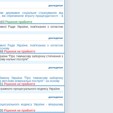
докладніше
ве державне соціальне страхування від
 які спричинили втрату працездатності - в
-163
Рішення прийняте
вної Ради України, пов'язаних з оплатою
докладніше
вної Ради України, пов'язаних з оплатою
 основу
248
Рішення не прийняте
країни "Про тимчасову заборону стягнення з
ому-нальні послуги"
докладніше
Закону України "Про тимчасову заборону
а житлово-комунальні послуги"- за основу
231
Рішення не прийняте
ітражного процесуального кодексу України
докладніше
оцесуального кодексу України - впершому
130
Рішення не прийняте