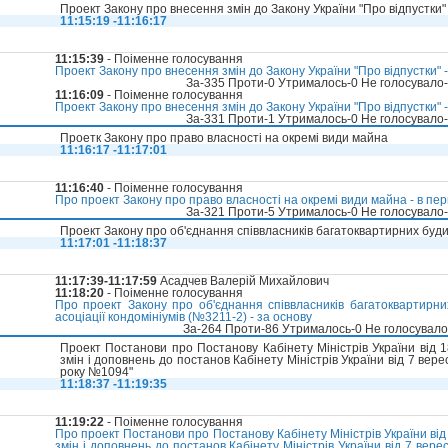
Проект Закону про внесення змін до Закону України "Про відпустки"
11:15:19 -11:16:17
11:15:39
- Поіменне голосування
Проект Закону про внесення змін до Закону України "Про відпустки" 
За-335 Проти-0 Утрималось-0 Не голосувало
11:16:09
- Поіменне голосування
Проект Закону про внесення змін до Закону України "Про відпустки" -
За-331 Проти-1 Утрималось-0 Не голосувало
Проетк Закону про право власності на окремі види майна
11:16:17 -11:17:01
11:16:40
- Поіменне голосування
Про проект Закону про право власності на окремі види майна - в пе
За-321 Проти-5 Утрималось-0 Не голосувало
Проект Закону про об'єднання співвласників багатоквартирних буди
11:17:01 -11:18:37
11:17:39-11:17:59
Асадчев Валерій Михайлович
11:18:20
- Поіменне голосування
Про проект Закону про об'єднання співвласників багатоквартирни
асоціації кондомініумів (№3211-2) - за основу
За-264 Проти-86 Утрималось-0 Не голосувал
Проект Постанови про Постанову Кабінету Міністрів України від
змін і доповнень до постанов Кабінету Міністрів України від 7 вер
року №1094"
11:18:37 -11:19:35
11:19:22
- Поіменне голосування
Про проект Постанови про Постанову Кабінету Міністрів України ві
змін і доповнень до постанов Кабінету Міністрів України від 7 вер