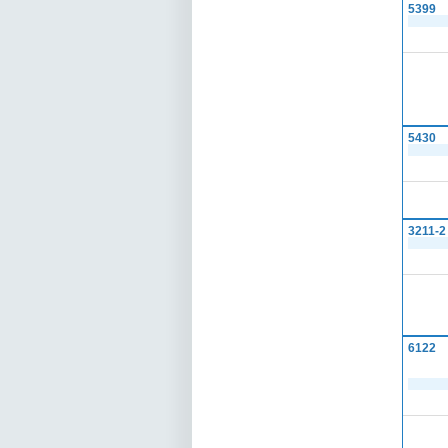
5399
5430
3211-2
6122