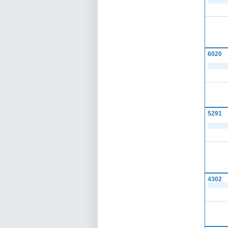
6020
5291
4302