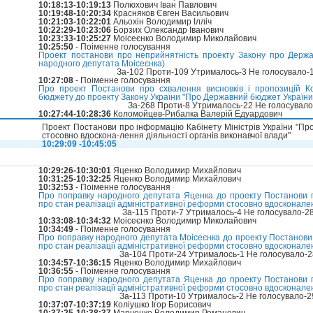
10:18:13-10:19:13
Полюхович Іван Павлович
10:19:48-10:20:34
Красняков Євген Васильович
10:21:03-10:22:01
Альохін Володимир Ілліч
10:22:29-10:23:06
Борзих Олександр Іванович
10:23:33-10:25:27
Моісеєнко Володимир Миколайович
10:25:50
- Поіменне голосування
Проект постанови про неприйнятність проекту Закону про Держа
народного депутата Моісеєнка)
За-102 Проти-109 Утрималось-3 Не голосувало-
10:27:08
- Поіменне голосування
Про проект Постанови про схвалення висновків і пропозицій К
бюджету до проекту Закону України "Про Державний бюджет України 
За-268 Проти-8 Утрималось-22 Не голосувал
10:27:44-10:28:36
Коломойцев-Рибалка Валерій Едуардович
Проект Постанови про інформацію Кабінету Міністрів України "Про
стосовно вдоскона-лення діяльності органів виконавчої влади"
10:29:09 -10:45:05
10:29:26-10:30:01
Яценко Володимир Михайлович
10:31:25-10:32:25
Яценко Володимир Михайлович
10:32:53
- Поіменне голосування
Про поправку народного депутата Яценка до проекту Постанови п
про стан реалізації адміністративної реформи стосовно вдосконален
За-115 Проти-7 Утрималось-4 Не голосувало-2
10:33:08-10:34:32
Моісеєнко Володимир Миколайович
10:34:49
- Поіменне голосування
Про поправку народного депутата Моісеєнка до проекту Постанови 
про стан реалізації адміністративної реформи стосовно вдосконален
За-104 Проти-24 Утрималось-1 Не голосувало-
10:34:57-10:36:15
Яценко Володимир Михайлович
10:36:55
- Поіменне голосування
Про поправку народного депутата Яценка до проекту Постанови п
про стан реалізації адміністративної реформи стосовно вдосконален
За-113 Проти-10 Утрималось-2 Не голосувало-
10:37:07-10:37:19
Коліушко Ігор Борисович