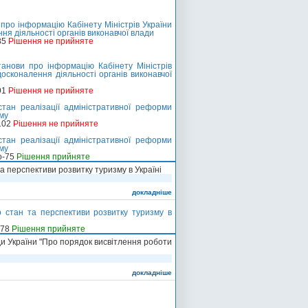
про інформацію Кабінету Міністрів України
ня діяльності органів виконавчої влади
85
Рішення не прийняте
нови про інформацію Кабінету Міністрів
осконалення діяльності органів виконавчої
91
Рішення не прийняте
тан реалізації адміністративної реформи
ому
102
Рішення не прийняте
тан реалізації адміністративної реформи
ому
о-75
Рішення прийняте
 перспективи розвитку туризму в Україні
докладніше
 стан та перспективи розвитку туризму в
-78
Рішення прийняте
и України "Про порядок висвітлення роботи
докладніше