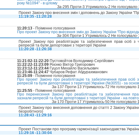
року №1094" - в цілому
За-295 Проти-3 Утрималось-2 Не голосувало
Проект Закону про внесення змін і доповнень до Закону України "П
11:19:35 -11:20:28
11:20:13
- Поіменне голосування
Про проект Закону про внесення змін до Закону України "Про відход
За-304 Проти-1 Утрималось-2 Не голосувало
Проект Закону про реабілітацію та забезпечення прав осіб з
репресій та були депортовані з території України
11:20:28 -11:26:38
11:21:02-11:22:20
Пустовойтов Володимир Сергійович
11:22:22-11:23:09
Роєнко Віктор Григорович
11:23:12-11:23:44
Гуцол Михайло Васильович
11:23:46-11:24:47
Чубаров Рефат Абдурахманович
11:25:09
- Поіменне голосування
Про проект Закону про реабілітацію та забезпечення прав осіб 
репресій та були депортовані з території України (№3055) - за осно
За-137 Проти-13 Утрималось-72 Не голосувало-
11:25:55
- Поіменне голосування
Про перенесення Закону про реабілітацію та забезпечення пра
зазнали репресій та були депортовані з території України - на пов
За-170 Проти-17 Утрималось-50 Не голосувало-
Проект Закону про внесення доповнення до статті 2 Закону Україн
безробітного)
11:28:43 -11:29:16
Проект Постанови про програму гармонізації законодавства Україн
11:29:16 -11:30:04