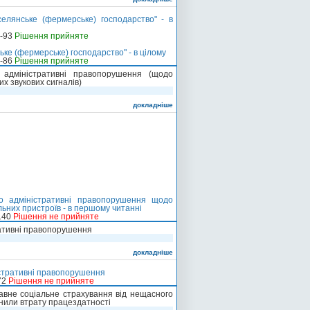
елянське (фермерське) господарство" - в
о-93
Рішення прийняте
ьке (фермерське) господарство" - в цілому
о-86
Рішення прийняте
адміністративні правопорушення (щодо
х звукових сигналів)
докладніше
о адміністративні правопорушення щодо
льних пристроїв - в першому читанні
140
Рішення не прийняте
ративні правопорушення
докладніше
істративні правопорушення
72
Рішення не прийняте
авне соціальне страхування від нещасного
инили втрату працездатності