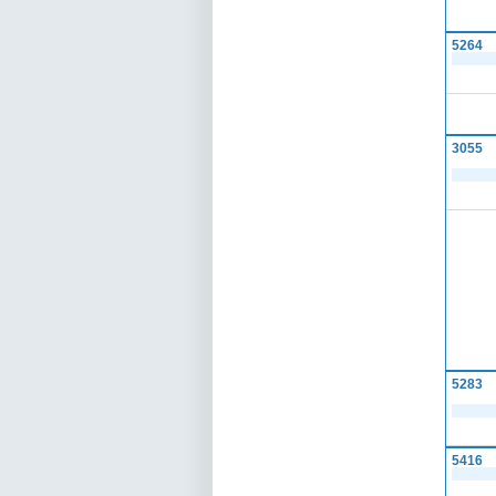
5264
3055
5283
5416