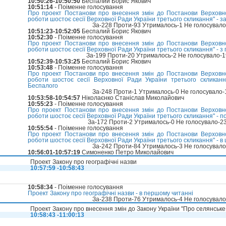
10:50:26-10:50:50
Беспалий Борис Якович
10:51:14
- Поіменне голосування
Про проект Постанови про внесення змін до Постанови Верховно
роботи шостоє сесії Верховної Ради України третього скликання" - з
За-228 Проти-93 Утрималось-1 Не голосувал
10:51:23-10:52:05
Беспалий Борис Якович
10:52:30
- Поіменне голосування
Про проект Постанови про внесення змін до Постанови Верховно
роботи шостоє сесії Верховної Ради України третього скликання" - 
За-199 Проти-20 Утрималось-2 Не голосувало-
10:52:39-10:53:25
Беспалий Борис Якович
10:53:48
- Поіменне голосування
Про проект Постанови про внесення змін до Постанови Верховно
роботи шостоє сесії Верховної Ради України третього скликан
Беспалого
За-248 Проти-1 Утрималось-0 Не голосувало
10:53:58-10:54:57
Ніколаєнко Станіслав Миколайович
10:55:23
- Поіменне голосування
Про проект Постанови про внесення змін до Постанови Верховно
роботи шостоє сесії Верховної Ради України третього скликання" - 
За-172 Проти-2 Утрималось-0 Не голосувало-2
10:55:54
- Поіменне голосування
Про проект Постанови про внесення змін до Постанови Верховно
роботи шостоє сесії Верховної Ради України третього скликання" - в 
За-242 Проти-84 Утрималось-3 Не голосувал
10:56:01-10:57:19
Симоненко Петро Миколайович
Проект Закону про географічні назви
10:57:59 -10:58:43
10:58:34
- Поіменне голосування
Проект Закону про географічні назви - в першому читанні
За-238 Проти-76 Утрималось-4 Не голосувал
Проект Закону про внесення змін до Закону України "Про селянськ
10:58:43 -11:00:13