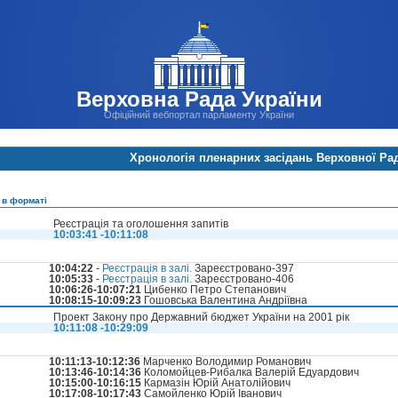
Верховна Рада України
Офіційний вебпортал парламенту України
Хронологія пленарних засідань Верховної Ра
 в форматі
Реєстрація та оголошення запитів
10:03:41 -10:11:08
10:04:22
-
Реєстрація в залі.
Зареєстровано-397
10:05:33
-
Реєстрація в залі.
Зареєстровано-406
10:06:26-10:07:21
Цибенко Петро Степанович
10:08:15-10:09:23
Гошовська Валентина Андріївна
Проект Закону про Державний бюджет України на 2001 рік
10:11:08 -10:29:09
10:11:13-10:12:36
Марченко Володимир Романович
10:13:46-10:14:36
Коломойцев-Рибалка Валерій Едуардович
10:15:00-10:16:15
Кармазін Юрій Анатолійович
10:17:08-10:17:43
Самойленко Юрій Іванович