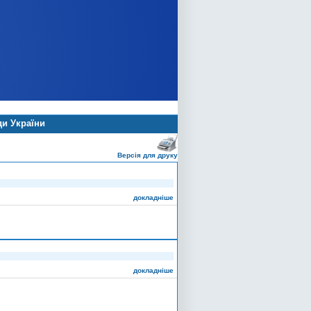
ди України
Версія для друку
докладніше
докладніше