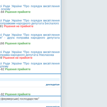
ї Ради України "Про порядок висвітлення
а основу
о-84
Рішення прийняте
ї Ради України "Про порядок висвітлення
з поправками народного депутата Беспалого
191
Рішення не прийняте
ї Ради України "Про порядок висвітлення
ня" - друга поправка народного депутата
-166
Рішення прийняте
ї Ради України "Про порядок висвітлення
поправка народного депутата Ніколаєнка
39
Рішення не прийняте
ї Ради України "Про порядок висвітлення
цілому
о-82
Рішення прийняте
докладніше
о-92
Рішення прийняте
е (фермерське) господарство"
докладніше