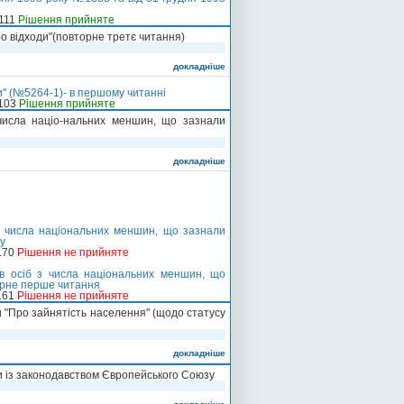
-111
Рішення прийняте
ро відходи"(повторне третє читання)
докладніше
и" (№5264-1)- в першому читанні
-103
Рішення прийняте
 числа націо-нальних меншин, що зазнали
докладніше
з числа національних меншин, що зазнали
ву
170
Рішення не прийняте
в осіб з числа національних меншин, що
торне перше читання
161
Рішення не прийняте
и "Про зайнятість населення" (щодо статусу
докладніше
и із законодавством Європейського Союзу