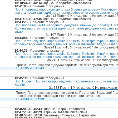
10:37:25-10:38:37
Марченко Володимир Романович
10:38:44-10:40:34
Яценко Володимир Михайлович
10:41:05
- Поіменне голосування
Про 7 поправку народного депутата Яценка до проекту Постанови 
про стан реалізації адміністративної реформи стосовно вдосконален
За-113 Проти-9 Утрималось-1 Не голосувало-2
10:41:18-10:42:45
Яценко Володимир Михайлович
10:43:23
- Поіменне голосування
Про поправку №14 народного депутата Яценка до проекту Поста
України про стан реалізації адміністративної реформи стосовно вд
влади
За-107 Проти-4 Утрималось-2 Не голосувало-2
10:43:54
- Поіменне голосування
Про Постанову про інформацію Кабінету Міністрів України про с
стосовно вдосконалення діяльності органів виконавчої влади - в ціл
За-224 Проти-15 Утрималось-67 Не голосувало-
10:44:33
- Поіменне голосування
Про Постанову про інформацію Кабінету Міністрів України про с
стосовно вдосконалення діяльності органів виконавчої влади - в ціл
За-249 Проти-14 Утрималось-71 Не голосувал
Проект Постанови про підсумки парламентських слухань про стан та
10:45:05 -10:45:43
10:45:30
- Поіменне голосування
Про Проект Постанови про підсумки парламентських слухань про
Україні
За-333 Проти-1 Утрималось-0 Не голосувало
Проект Постанови про внесення зміни до Постанови Верховної Рад
шостої сесії Верховної Ради України третього скликання"
10:45:43 -10:57:59
10:46:03-10:46:43
Цибенко Петро Степанович
10:47:23-10:48:29
Вітренко Наталія Михайлівна
10:48:53-10:50:10
Єльяшкевич Олександр Сергійович