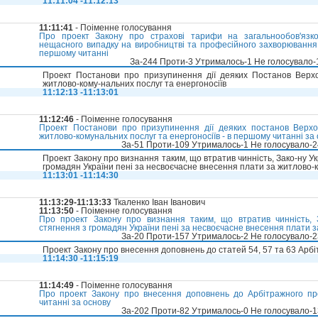
11:11:04 -11:12:13
11:11:41
- Поіменне голосування
Про проект Закону про страхові тарифи на загальнообов'язко
нещасного випадку на виробництві та професійного захворювання,
першому читанні
За-244 Проти-3 Утрималось-1 Не голосувало
Проект Постанови про призупинення дії деяких Постанов Верхо
житлово-кому-нальних послуг та енергоносіїв
11:12:13 -11:13:01
11:12:46
- Поіменне голосування
Проект Постанови про призупинення дії деяких постанов Верхо
житлово-комунальних послуг та енергоносіїв - в першому читанні за
За-51 Проти-109 Утрималось-1 Не голосувало-
Проект Закону про визнання таким, що втратив чинність, Зако-ну У
громадян України пені за несвоєчасне внесення плати за житлово-к
11:13:01 -11:14:30
11:13:29-11:13:33
Ткаленко Іван Іванович
11:13:50
- Поіменне голосування
Про проект Закону про визнання таким, що втратив чинність, 
стягнення з громадян України пені за несвоєчасне внесення плати з
За-20 Проти-157 Утрималось-2 Не голосувало-
Проект Закону про внесення доповнень до статей 54, 57 та 63 Арб
11:14:30 -11:15:19
11:14:49
- Поіменне голосування
Про проект Закону про внесення доповнень до Арбітражного пр
читанні за основу
За-202 Проти-82 Утрималось-0 Не голосувало-