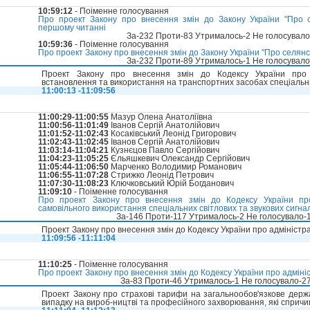
10:59:12
- Поіменне голосування
Про проект Закону про внесення змін до Закону України "Про с
першому читанні
За-232 Проти-83 Утрималось-2 Не голосувал
10:59:36
- Поіменне голосування
Про проект Закону про внесення змін до Закону України "Про селянс
За-232 Проти-89 Утрималось-1 Не голосувал
Проект Закону про внесення змін до Кодексу України про 
встановлення та використання на транспортних засобах спеціальни
11:00:13 -11:09:56
11:00:29-11:00:55
Мазур Олена Анатоліївна
11:00:56-11:01:49
Іванов Сергій Анатолійович
11:01:52-11:02:43
Косаківський Леонід Григорович
11:02:43-11:02:45
Іванов Сергій Анатолійович
11:03:14-11:04:21
Кузнєцов Павло Сергійович
11:04:23-11:05:25
Єльяшкевич Олександр Сергійович
11:05:44-11:06:50
Марченко Володимир Романович
11:06:55-11:07:28
Стрижко Леонід Петрович
11:07:30-11:08:23
Ключковський Юрій Богданович
11:09:10
- Поіменне голосування
Про проект Закону про внесення змін до Кодексу України пр
самовільного використання спеціальних світлових та звукових сигна
За-146 Проти-117 Утрималось-2 Не голосувало-
Проект Закону про внесення змін до Кодексу України про адмініст
11:09:56 -11:11:04
11:10:25
- Поіменне голосування
Про проект Закону про внесення змін до Кодексу України про адмін
За-83 Проти-46 Утрималось-1 Не голосувало-2
Проект Закону про страхові тарифи на загальнообов'язкове держ
випадку на вироб-ництві та професійного захворювання, які сприч