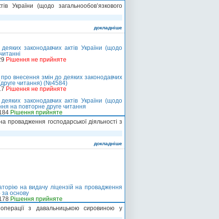
ів України (щодо загальнообов’язкового
докладніше
деяких законодавчих актів України (щодо
 читанні
29
Рішення не прийняте
 про внесення змін до деяких законодавчих
 (друге читання) (№4584)
17
Рішення не прийняте
деяких законодавчих актів України (щодо
ння на повторне друге читання
-184
Рішення прийняте
а провадження господарської діяльності з
докладніше
торію на видачу ліцензій на провадження
 за основу
-178
Рішення прийняте
операції з давальницькою сировиною у