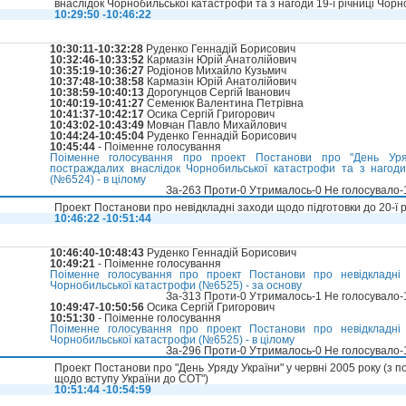
внаслідок Чорнобильської катастрофи та з нагоди 19-ї річниці Чор
10:29:50 -10:46:22
10:30:11-10:32:28
Руденко Геннадій Борисович
10:32:46-10:33:52
Кармазін Юрій Анатолійович
10:35:19-10:36:27
Родіонов Михайло Кузьмич
10:37:48-10:38:58
Кармазін Юрій Анатолійович
10:38:59-10:40:13
Дорогунцов Сергій Іванович
10:40:19-10:41:27
Семенюк Валентина Петрівна
10:41:37-10:42:17
Осика Сергій Григорович
10:43:02-10:43:49
Мовчан Павло Михайлович
10:44:24-10:45:04
Руденко Геннадій Борисович
10:45:44
- Поіменне голосування
Поіменне голосування про проект Постанови про "День Уряд
постраждалих внаслідок Чорнобильської катастрофи та з нагоди 
(№6524) - в цілому
За-263 Проти-0 Утрималось-0 Не голосувало
Проект Постанови про невідкладні заходи щодо підготовки до 20-ї 
10:46:22 -10:51:44
10:46:40-10:48:43
Руденко Геннадій Борисович
10:49:21
- Поіменне голосування
Поіменне голосування про проект Постанови про невідкладні 
Чорнобильської катастрофи (№6525) - за основу
За-313 Проти-0 Утрималось-1 Не голосувало
10:49:47-10:50:56
Осика Сергій Григорович
10:51:30
- Поіменне голосування
Поіменне голосування про проект Постанови про невідкладні 
Чорнобильської катастрофи (№6525) - в цілому
За-296 Проти-0 Утрималось-0 Не голосувало
Проект Постанови про "День Уряду України" у червні 2005 року (з п
щодо вступу України до СОТ")
10:51:44 -10:54:59