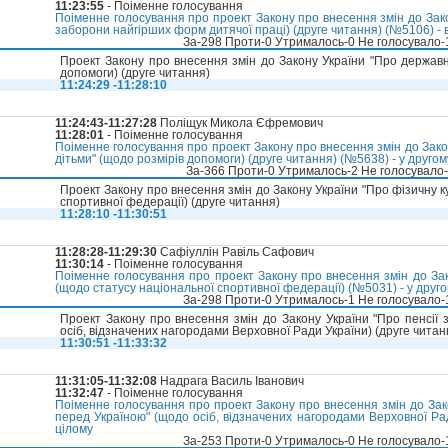
11:23:55
- Поіменне голосування
Поіменне голосування про проект Закону про внесення змін до Зак
заборони найгірших форм дитячої праці) (друге читання) (№5106) - 
За-298 Проти-0 Утрималось-0 Не голосувало
Проект Закону про внесення змін до Закону України "Про державну
допомоги) (друге читання)
11:24:29 -11:28:10
11:24:43-11:27:28
Поліщук Микола Єфремович
11:28:01
- Поіменне голосування
Поіменне голосування про проект Закону про внесення змін до Зако
дітьми" (щодо розмірів допомоги) (друге читання) (№5638) - у другому
За-366 Проти-0 Утрималось-2 Не голосувало
Проект Закону про внесення змін до Закону України "Про фізичну ку
спортивної федерації) (друге читання)
11:28:10 -11:30:51
11:28:28-11:29:30
Сафіуллін Равіль Сафович
11:30:14
- Поіменне голосування
Поіменне голосування про проект Закону про внесення змін до Зако
(щодо статусу національної спортивної федерації) (№5031) - у другом
За-298 Проти-0 Утрималось-1 Не голосувало
Проект Закону про внесення змін до Закону України "Про пенсії 
осіб, відзначених нагородами Верховної Ради України) (друге читан
11:30:51 -11:33:32
11:31:05-11:32:08
Надрага Василь Іванович
11:32:47
- Поіменне голосування
Поіменне голосування про проект Закону про внесення змін до Зако
перед Україною" (щодо осіб, відзначених нагородами Верховної Рад
цілому
За-253 Проти-0 Утрималось-0 Не голосувало