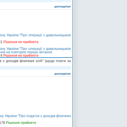
докладніше
ону України "Про операції з давальницькою
81
Рішення не прийняте
ону України "Про операції з давальницькою
ення на повторне перше читання
24
Рішення не прийняте
 з доходів фізичних осіб" (щодо плати за
докладніше
ну України "Про податок з доходів фізичних
-178
Рішення прийняте