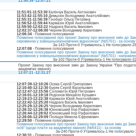
11:50:39 -12:07:21
11:51:01-11:53:30
Калінчук Василь Антонович
11:53:42-11:55:10
Демьохін Володимир Анатолійович
11:55:31-11:56:39
Гінзбург Ольга Петрівна
11:56:52-11:59:44
Кармазін Юрій Анатолійович
11:59:50-12:02:22
Надрага Василь Іванович
12:02:37-12:06:00
Черняк Володимир Кирилович
12:06:34
- Поіменне голосування
Поіменне голосування про проект Закону про внесення змін до Зак
сировиною у зовнішньоекономічних відносинах" (№5701) - за основу
За-143 Проти-0 Утрималось-1 Не голосувало-2
12:07:08
- Поіменне голосування
Поіменне голосування про проект Закону про внесення змін до Зак
сировиною у зовнішньоекономічних відносинах" (№5701) - направл
За-102 Проти-0 Утрималось-1 Не голосувало-3
Проект Закону про внесення змін до Закону України "Про податок
академічні звання)
12:07:21 -12:31:27
12:07:39-12:10:26
Осика Сергій Григорович
12:10:40-12:12:30
Буряк Сергій Васильович
12:12:47-12:15:56
Соломатін Юрій Петрович
12:16:01-12:19:18
Родіонов Михайло Кузьмич
12:19:23-12:22:38
Кармазін Юрій Анатолійович
12:22:42-12:25:20
Надрага Василь Іванович
12:25:29-12:26:25
Черняк Володимир Кирилович
12:26:32-12:26:38
Юхновський Ігор Рафаїлович
12:26:44-12:28:02
Юхновський Ігор Рафаїлович
12:28:06-12:29:09
Поліщук Микола Єфремович
12:29:50
- Поіменне голосування
Поіменне голосування про проект Закону про внесення змін до Зако
осіб" (щодо плати за академічні звання) (№6411) - за основу
За-240 Проти-0 Утрималось-1 Не голосувало
12:30:31
- Поіменне голосування