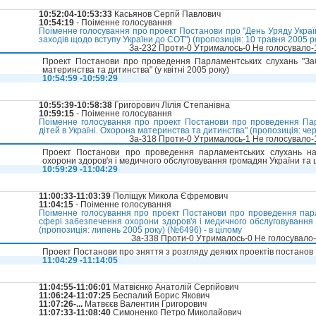
10:52:04-10:53:33
Касьянов Сергій Павлович
10:54:19
- Поіменне голосування
Поіменне голосування про проект Постанови про "День Уряду Україн
заходів щодо вступу України до СОТ") (пропозиція: 10 травня 2005 ро
За-232 Проти-0 Утрималось-0 Не голосувало
Проект Постанови про проведення Парламентських слухань "Заб
материнства та дитинства" (у квітні 2005 року)
10:54:59 -10:59:29
10:55:39-10:58:38
Григорович Лілія Степанівна
10:59:15
- Поіменне голосування
Поіменне голосування про проект Постанови про проведення Па
дітей в Україні. Охорона материнства та дитинства" (пропозиція: чер
За-318 Проти-0 Утрималось-1 Не голосувало
Проект Постанови про проведення парламентських слухань на
охорони здоров'я і медичного обслуговування громадян України та 
10:59:29 -11:04:29
11:00:33-11:03:39
Поліщук Микола Єфремович
11:04:15
- Поіменне голосування
Поіменне голосування про проект Постанови про проведення парл
сфері забезпечення охорони здоров'я і медичного обслуговування 
(пропозиція: липень 2005 року) (№6496) - в цілому
За-338 Проти-0 Утрималось-0 Не голосувало
Проект Постанови про зняття з розгляду деяких проектів постанов
11:04:29 -11:14:05
11:04:55-11:06:01
Матвієнко Анатолій Сергійович
11:06:24-11:07:25
Беспалий Борис Якович
11:07:26-...
Матвєєв Валентин Григорович
11:07:33-11:08:40
Симоненко Петро Миколайович