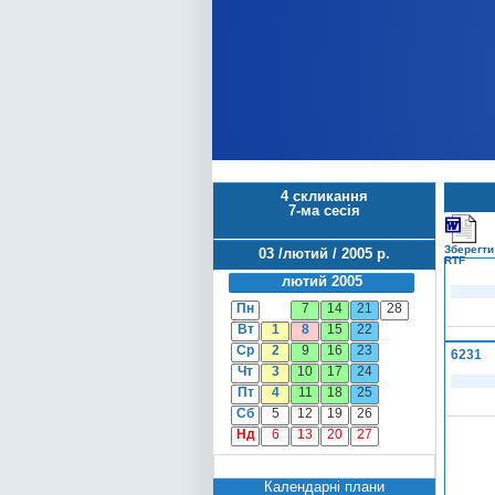
4 скликання
7-ма сесія
Зберегти
03 /лютий / 2005 р.
RTF
лютий 2005
Пн
7
14
21
28
Вт
1
8
15
22
Ср
2
9
16
23
6231
Чт
3
10
17
24
Пт
4
11
18
25
Сб
5
12
19
26
Нд
6
13
20
27
Календарні плани