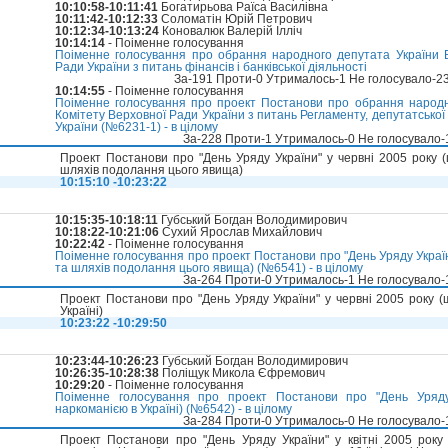
10:10:58-10:11:41
Богатирьова Раїса Василівна
10:11:42-10:12:33
Соломатін Юрій Петрович
10:12:34-10:13:24
Коновалюк Валерій Ілліч
10:14:14
- Поіменне голосування
Поіменне голосування про обрання народного депутата України В
Ради України з питань фінансів і банківської діяльності
За-191 Проти-0 Утрималось-1 Не голосувало-2
10:14:55
- Поіменне голосування
Поіменне голосування про проект Постанови про обрання народн
Комітету Верховної Ради України з питань Регламенту, депутатської 
України (№6231-1) - в цілому
За-228 Проти-1 Утрималось-0 Не голосувало
Проект Постанови про "День Уряду України" у червні 2005 року (
шляхів подолання цього явища)
10:15:10 -10:23:22
10:15:35-10:18:11
Губський Богдан Володимирович
10:18:22-10:21:06
Сухий Ярослав Михайлович
10:22:42
- Поіменне голосування
Поіменне голосування про проект Постанови про "День Уряду Україн
та шляхів подолання цього явища) (№6541) - в цілому
За-264 Проти-0 Утрималось-1 Не голосувало
Проект Постанови про "День Уряду України" у червні 2005 року 
Україні)
10:23:22 -10:29:50
10:23:44-10:26:23
Губський Богдан Володимирович
10:26:35-10:28:38
Поліщук Микола Єфремович
10:29:20
- Поіменне голосування
Поіменне голосування про проект Постанови про "День Уряд
наркоманією в Україні) (№6542) - в цілому
За-284 Проти-0 Утрималось-0 Не голосувало
Проект Постанови про "День Уряду України" у квітні 2005 року