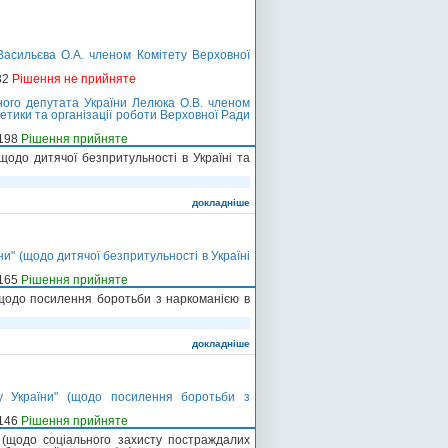
асильєва О.А. членом Комітету Верховної
32
Рішення не прийняте
ого депутата України Лелюка О.В. членом
етики та організації роботи Верховної Ради
-198
Рішення прийняте
щодо дитячої безпритульності в Україні та
докладніше
и" (щодо дитячої безпритульності в Україні
-165
Рішення прийняте
(щодо посилення боротьби з наркоманією в
докладніше
у України" (щодо посилення боротьби з
-146
Рішення прийняте
 (щодо соціального захисту постраждалих