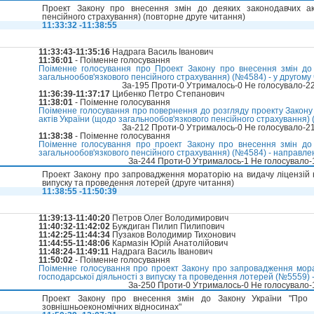
Проект Закону про внесення змін до деяких законодавчих акт
пенсійного страхування) (повторне друге читання)
11:33:32 -11:38:55
11:33:43-11:35:16
Надрага Василь Іванович
11:36:01
- Поіменне голосування
Поіменне голосування про Проект Закону про внесення змін до 
загальнообов'язкового пенсійного страхування) (№4584) - у другому
За-195 Проти-0 Утрималось-0 Не голосувало-2
11:36:39-11:37:17
Цибенко Петро Степанович
11:38:01
- Поіменне голосування
Поіменне голосування про повернення до розгляду проекту Закону
актів України (щодо загальнообов'язкового пенсійного страхування)
За-212 Проти-0 Утрималось-0 Не голосувало-2
11:38:38
- Поіменне голосування
Поіменне голосування про проект Закону про внесення змін до 
загальнообов'язкового пенсійного страхування) (№4584) - направле
За-244 Проти-0 Утрималось-1 Не голосувало
Проект Закону про запровадження мораторію на видачу ліцензій н
випуску та проведення лотерей (друге читання)
11:38:55 -11:50:39
11:39:13-11:40:20
Петров Олег Володимирович
11:40:32-11:42:02
Буждиган Пилип Пилипович
11:42:25-11:44:34
Пузаков Володимир Тихонович
11:44:55-11:48:06
Кармазін Юрій Анатолійович
11:48:24-11:49:11
Надрага Василь Іванович
11:50:02
- Поіменне голосування
Поіменне голосування про проект Закону про запровадження мора
господарської діяльності з випуску та проведення лотерей (№5559) -
За-250 Проти-0 Утрималось-0 Не голосувало
Проект Закону про внесення змін до Закону України "Про 
зовнішньоекономічних відносинах"