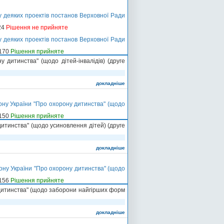
у деяких проектів постанов Верховної Ради
24
Рішення не прийняте
у деяких проектів постанов Верховної Ради
-170
Рішення прийняте
 дитинства" (щодо дітей-інвалідів) (друге
докладніше
ону України "Про охорону дитинства" (щодо
-150
Рішення прийняте
дитинства" (щодо усиновлення дітей) (друге
докладніше
ону України "Про охорону дитинства" (щодо
-156
Рішення прийняте
 дитинства" (щодо заборони найгірших форм
докладніше