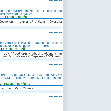
докладніше
и" (з порядком денним: "Про хід виконання
ку) (№6510) - в цілому
-199
Рішення прийняте
езпечення прав дітей в Україні. Охорона
докладніше
рламентських слухань "Забезпечення прав
вень 2005 року) (№6481) - в цілому
-113
Рішення прийняте
 тему: "Проблеми у сфері забезпечення
шляхи їх розв'язання" (березень 2005 року)
докладніше
аментських слухань на тему: "Проблеми у
громадян України та шляхи їх розв'язання"
-94
Рішення прийняте
 Верховної Ради України
докладніше