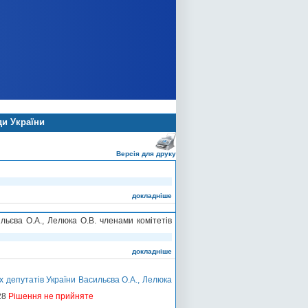
ди України
Версія для друку
докладніше
ьєва О.А., Лелюка О.В. членами комітетів
докладніше
 депутатів України Васильєва О.А., Лелюка
28
Рішення не прийняте