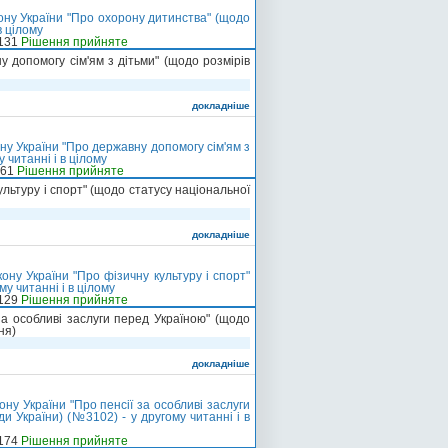
ону України "Про охорону дитинства" (щодо
в цілому
-131
Рішення прийняте
 допомогу сім'ям з дітьми" (щодо розмірів
докладніше
ну України "Про державну допомогу сім'ям з
 читанні і в цілому
-61
Рішення прийняте
льтуру і спорт" (щодо статусу національної
докладніше
ну України "Про фізичну культуру і спорт"
у читанні і в цілому
-129
Рішення прийняте
за особливі заслуги перед Україною" (щодо
ня)
докладніше
ну України "Про пенсії за особливі заслуги
и України) (№3102) - у другому читанні і в
-174
Рішення прийняте