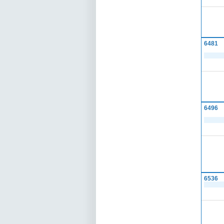
6481
6496
6536