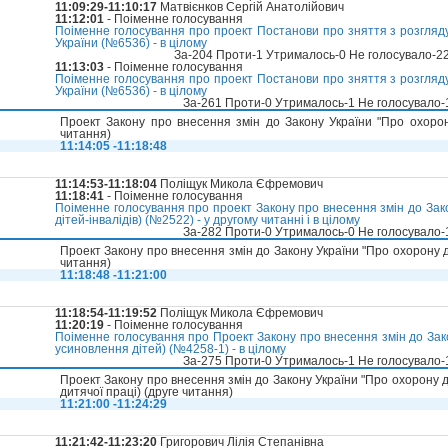
11:09:29-11:10:17
Матвієнков Сергій Анатолійович
11:12:01
- Поіменне голосування
Поіменне голосування про проект Постанови про зняття з розгляд
України (№6536) - в цілому
За-204 Проти-1 Утрималось-0 Не голосувало-2
11:13:03
- Поіменне голосування
Поіменне голосування про проект Постанови про зняття з розгляд
України (№6536) - в цілому
За-261 Проти-0 Утрималось-1 Не голосувало
Проект Закону про внесення змін до Закону України "Про охорону
читання)
11:14:05 -11:18:48
11:14:53-11:18:04
Поліщук Микола Єфремович
11:18:41
- Поіменне голосування
Поіменне голосування про проект Закону про внесення змін до Зак
дітей-інвалідів) (№2522) - у другому читанні і в цілому
За-282 Проти-0 Утрималось-0 Не голосувало
Проект Закону про внесення змін до Закону України "Про охорону 
читання)
11:18:48 -11:21:00
11:18:54-11:19:52
Поліщук Микола Єфремович
11:20:19
- Поіменне голосування
Поіменне голосування про Проект Закону про внесення змін до Зак
усиновлення дітей) (№4258-1) - в цілому
За-275 Проти-0 Утрималось-1 Не голосувало
Проект Закону про внесення змін до Закону України "Про охорону
дитячої праці) (друге читання)
11:21:00 -11:24:29
11:21:42-11:23:20
Григорович Лілія Степанівна