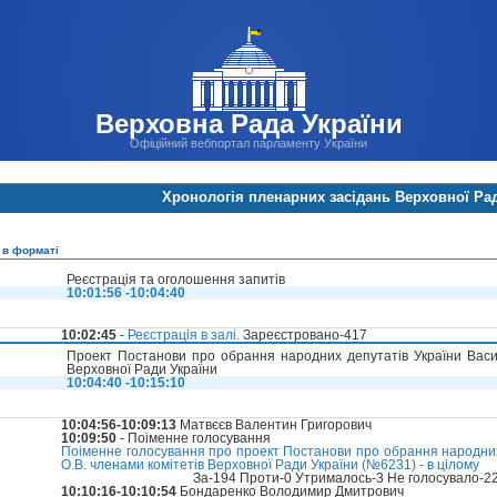
Верховна Рада України
Офіційний вебпортал парламенту України
Хронологія пленарних засідань Верховної Ра
 в форматі
Реєстрація та оголошення запитів
10:01:56 -10:04:40
10:02:45
-
Реєстрація в залі.
Зареєстровано-417
Проект Постанови про обрання народних депутатів України Васил
Верховної Ради України
10:04:40 -10:15:10
10:04:56-10:09:13
Матвєєв Валентин Григорович
10:09:50
- Поіменне голосування
Поіменне голосування про проект Постанови про обрання народних
О.В. членами комітетів Верховної Ради України (№6231) - в цілому
За-194 Проти-0 Утрималось-3 Не голосувало-2
10:10:16-10:10:54
Бондаренко Володимир Дмитрович