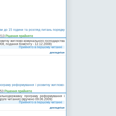
и до 15 години та розгляд питань порядку
-213
Рішення прийняте
звитку житлово-комунального господарства
008, подання Комітету - 12.12.2008)
Прийнято в першому читанні
докладніше
рограму реформування і розвитку житлово-
-53
Рішення прийняте
гальнодержавну програму реформування і
руге читання) (вручено 09.06.2009)
Прийнято в першому читанні
докладніше