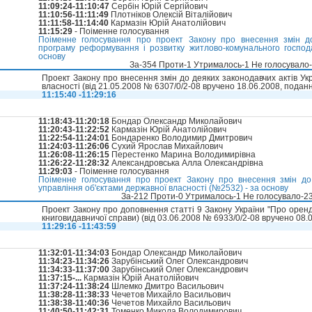
11:09:24-11:10:47
Сербін Юрій Сергійович
11:10:56-11:11:49
Плотніков Олексій Віталійович
11:11:58-11:14:40
Кармазін Юрій Анатолійович
11:15:29
- Поіменне голосування
Поіменне голосування про проект Закону про внесення змін д
програму реформування і розвитку житлово-комунального госпо
основу
За-354 Проти-1 Утрималось-1 Не голосувало
Проект Закону про внесення змін до деяких законодавчих актів Ук
власності (вiд 21.05.2008 № 6307/0/2-08 вручено 18.06.2008, поданн
11:15:40 -11:29:16
11:18:43-11:20:18
Бондар Олександр Миколайович
11:20:43-11:22:52
Кармазін Юрій Анатолійович
11:22:54-11:24:01
Бондаренко Володимир Дмитрович
11:24:03-11:26:06
Сухий Ярослав Михайлович
11:26:08-11:26:15
Перестенко Марина Володимирівна
11:26:22-11:28:32
Александровська Алла Олександрівна
11:29:03
- Поіменне голосування
Поіменне голосування про проект Закону про внесення змін до
управління об'єктами державної власності (№2532) - за основу
За-212 Проти-0 Утрималось-1 Не голосувало-2
Проект Закону про доповнення статті 9 Закону України "Про орен
книговидавничої справи) (вiд 03.06.2008 № 6933/0/2-08 вручено 08.0
11:29:16 -11:43:59
11:32:01-11:34:03
Бондар Олександр Миколайович
11:34:23-11:34:26
Зарубінський Олег Олександрович
11:34:33-11:37:00
Зарубінський Олег Олександрович
11:37:15-...
Кармазін Юрій Анатолійович
11:37:24-11:38:24
Шлемко Дмитро Васильович
11:38:28-11:38:33
Чечетов Михайло Васильович
11:38:38-11:40:36
Чечетов Михайло Васильович
11:40:50-11:42:31
Томенко Микола Володимирович