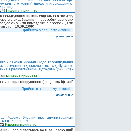
я неузгодженостей в Законі України про
омунального майна" (щодо книговидавничої
України)
-179
Рішення прийняте
 впорядкування питань соціального захисту
ємств з видобування і переробки уранових
 радіоактивними відходами" з пропозиціями
мітету – 10.09.2009)
Прийнято в першому читанні
докладніше
еяких законів України щодо впорядкування
постереження підприємств по видобуванню
ження з радіоактивними відходами (№2174) -
-198
Рішення прийняте
ративні правопорушення (щодо кваліфікації
Прийнято в першому читанні
докладніше
о Кодексу України про адміністративні
490) - за основу
-32
Рішення прийняте
раїни (щодо відповідальності за незаконний