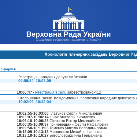
Верховна Рада України
Офіційний вебпортал парламенту України
Хронологія пленарних засідань Верховної Ра
 в форматі
Реєстрація народних депутатів України
09:59:34 -10:02:09
10:00:47
-
Реєстрація в залі.
Зареєстровано-412
Оголошення, заяви, повідомлення, пропозиції народних депутатів 
10:02:09 -10:42:04
10:02:55-10:03:00
Глазунов Сергій Миколайович
10:03:07-10:06:14
Кінах Анатолій Кирилович
10:06:18-10:06:23
Сінченко Віктор Миколайович
10:06:35-10:09:37
Гриневецький Сергій Рафаїлович
10:09:50-10:13:03
Томенко Микола Володимирович
10:13:09-10:13:13
Мироненко Михайло Іванович
10:13:18-10:16:27
Богословська Інна Германівна