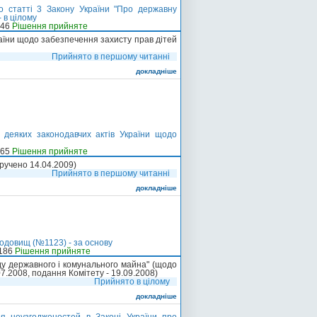
о статті 3 Закону України "Про державну
 в цілому
-46
Рішення прийняте
раїни щодо забезпечення захисту прав дітей
Прийнято в першому читанні
докладніше
 деяких законодавчих актів України щодо
-65
Рішення прийняте
вручено 14.04.2009)
Прийнято в першому читанні
докладніше
родовищ (№1123) - за основу
-186
Рішення прийняте
ду державного і комунального майна" (щодо
7.2008, подання Комітету - 19.09.2008)
Прийнято в цілому
докладніше