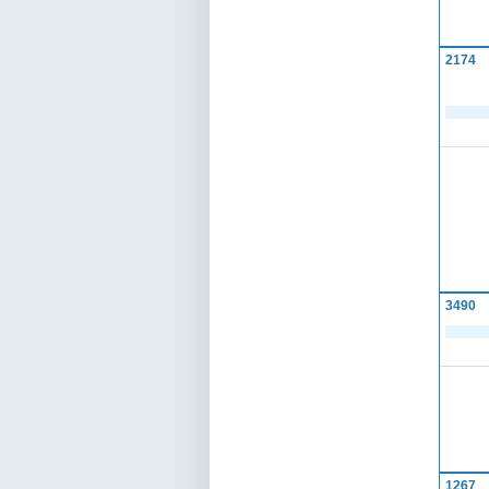
2174
3490
1267