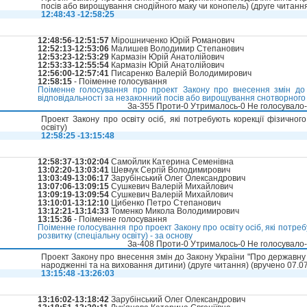
посів або вирощування снодійного маку чи конопель) (друге читання
12:48:43 -12:58:25
12:48:56-12:51:57
Мірошниченко Юрій Романович
12:52:13-12:53:06
Малишев Володимир Степанович
12:53:23-12:53:29
Кармазін Юрій Анатолійович
12:53:33-12:55:54
Кармазін Юрій Анатолійович
12:56:00-12:57:41
Писаренко Валерій Володимирович
12:58:15
- Поіменне голосування
Поіменне голосування про проект Закону про внесення змін до 
відповідальності за незаконний посів або вирощування снотворного 
За-355 Проти-0 Утрималось-0 Не голосувало
Проект Закону про освіту осіб, які потребують корекції фізичног
освіту)
12:58:25 -13:15:48
12:58:37-13:02:04
Самойлик Катерина Семенівна
13:02:20-13:03:41
Шевчук Сергій Володимирович
13:03:49-13:06:17
Зарубінський Олег Олександрович
13:07:06-13:09:15
Сушкевич Валерій Михайлович
13:09:19-13:09:54
Сушкевич Валерій Михайлович
13:10:01-13:12:10
Цибенко Петро Степанович
13:12:21-13:14:33
Томенко Микола Володимирович
13:15:36
- Поіменне голосування
Поіменне голосування про проект Закону про освіту осіб, які потреб
розвитку (спеціальну освіту) - за основу
За-408 Проти-0 Утрималось-0 Не голосувало
Проект Закону про внесення змін до Закону України "Про державну 
народженні та на виховання дитини) (друге читання) (вручено 07.0
13:15:48 -13:26:03
13:16:02-13:18:42
Зарубінський Олег Олександрович