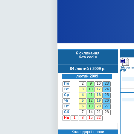
6 скликання
4-та сесія
Зберегти
04 /лютий / 2009 р.
RTF
лютий 2009
Пн
2
9
16
23
Вт
3
10
17
24
Ср
4
11
18
25
Чт
5
12
19
26
Пт
6
13
20
27
Сб
7
14
21
28
Нд
1
8
15
22
Календарні плани