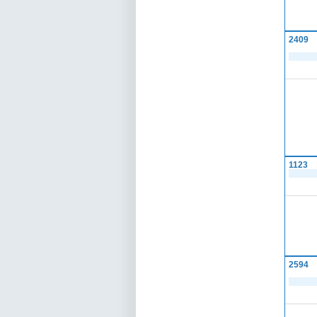
2409
1123
2594