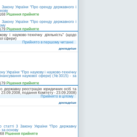
 Закону України "Про оренду державного і
снову
-168
Рішення прийняте
 Закону України "Про оренду державного і
ому
-179
Рішення прийняте
ву і науково-технічну діяльність" (щодо
ої сфери)
Прийнято в першому читанні
докладніше
ну України "Про наукову і науково-технічну
фінансування наукової сфери) (№3015) - за
-179
Рішення прийняте
ро державну реєстрацію юридичних осіб та
о 23.09.2008, подання Комітету - 23.09.2008)
Прийнято в цілому
докладніше
о статті 3 Закону України "Про державну
- за основу
-68
Рішення прийняте