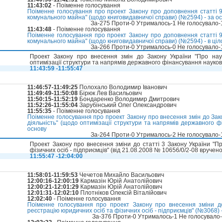
11:43:02
- Поіменне голосування
Поіменне голосування про проект Закону про доповнення статті 9
комунального майна" (щодо книговидавничої справи) (№2594) - за о
За-275 Проти-0 Утрималось-1 Не голосувало
11:43:48
- Поіменне голосування
Поіменне голосування про проект Закону про доповнення статті 9
комунального майна" (щодо книговидавничої справи) (№2594) - в ціл
За-266 Проти-0 Утрималось-0 Не голосувало
Проект Закону про внесення змін до Закону України "Про науко
оптимізації структури та напрямів державного фінансування науков
11:43:59 -11:55:47
11:46:57-11:49:25
Полохало Володимир Іванович
11:49:49-11:50:08
Бірюк Лев Васильович
11:50:15-11:52:19
Бондаренко Володимир Дмитрович
11:52:26-11:55:04
Зарубінський Олег Олександрович
11:55:35
- Поіменне голосування
Поіменне голосування про проект Закону про внесення змін до Зако
діяльність" (щодо оптимізації структури та напрямів державного 
основу
За-264 Проти-0 Утрималось-2 Не голосувало
Проект Закону про внесення зміни до статті 3 Закону України "П
фізичних осіб - підприємців" (вiд 21.08.2008 № 10656/0/2-08 вручен
11:55:47 -12:04:00
11:58:01-11:59:53
Чечетов Михайло Васильович
12:00:16-12:00:19
Кармазін Юрій Анатолійович
12:00:21-12:01:29
Кармазін Юрій Анатолійович
12:01:31-12:02:10
Плотніков Олексій Віталійович
12:02:40
- Поіменне голосування
Поіменне голосування про проект Закону про внесення зміни д
реєстрацію юридичних осіб та фізичних осіб - підприємців" (№3068) 
За-376 Проти-0 Утрималось-1 Не голосувало