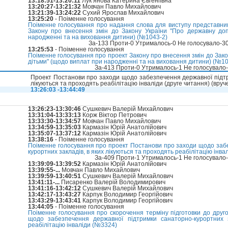
13:18:51-13:20:11
Лук’янова Катерина Євгеніївна
13:20:27-13:21:32
Мовчан Павло Михайлович
13:21:39-13:24:22
Сухий Ярослав Михайлович
13:25:20
- Поіменне голосування
Поіменне голосування про надання слова для виступу представник
Закону про внесення змін до Закону України "Про державну доп
народженні та на виховання дитини) (№1043-2)
За-133 Проти-0 Утрималось-0 Не голосувало-3
13:25:53
- Поіменне голосування
Поіменне голосування про проект Закону про внесення змін до Зако
дітьми" (щодо виплат при народженні та на виховання дитини) (№104
За-413 Проти-0 Утрималось-1 Не голосувало
Проект Постанови про заходи щодо забезпечення державної підтри
лікуються та проходять реабілітацію інваліди (друге читання) (вруч
13:26:03 -13:44:49
13:26:23-13:30:46
Сушкевич Валерій Михайлович
13:31:04-13:33:13
Корж Віктор Петрович
13:33:30-13:34:57
Мовчан Павло Михайлович
13:34:59-13:35:03
Кармазін Юрій Анатолійович
13:35:07-13:37:12
Кармазін Юрій Анатолійович
13:38:16
- Поіменне голосування
Поіменне голосування про проект Постанови про заходи щодо заб
курортних закладів, в яких лікуються та проходять реабілітацію інва
За-409 Проти-1 Утрималось-1 Не голосувало
13:39:09-13:39:52
Кармазін Юрій Анатолійович
13:39:55-...
Мовчан Павло Михайлович
13:39:59-13:40:51
Сушкевич Валерій Михайлович
13:41:11-...
Писаренко Валерій Володимирович
13:41:16-13:42:12
Сушкевич Валерій Михайлович
13:42:17-13:43:27
Карпук Володимир Георгійович
13:43:29-13:43:41
Карпук Володимир Георгійович
13:44:05
- Поіменне голосування
Поіменне голосування про скорочення терміну підготовки до друг
щодо забезпечення державної підтримки санаторно-курортних з
реабілітацію інваліди (№3324)