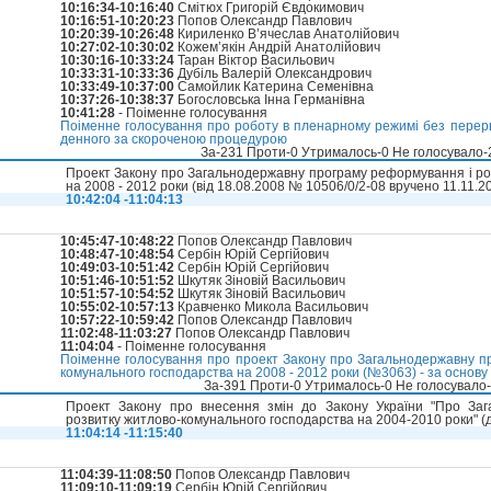
10:16:34-10:16:40
Смітюх Григорій Євдокимович
10:16:51-10:20:23
Попов Олександр Павлович
10:20:39-10:26:48
Кириленко В’ячеслав Анатолійович
10:27:02-10:30:02
Кожем’якін Андрій Анатолійович
10:30:16-10:33:24
Таран Віктор Васильович
10:33:31-10:33:36
Дубіль Валерій Олександрович
10:33:49-10:37:00
Самойлик Катерина Семенівна
10:37:26-10:38:37
Богословська Інна Германівна
10:41:28
- Поіменне голосування
Поіменне голосування про роботу в пленарному режимі без перерв
денного за скороченою процедурою
За-231 Проти-0 Утрималось-0 Не голосувало
Проект Закону про Загальнодержавну програму реформування і ро
на 2008 - 2012 роки (вiд 18.08.2008 № 10506/0/2-08 вручено 11.11.2
10:42:04 -11:04:13
10:45:47-10:48:22
Попов Олександр Павлович
10:48:47-10:48:54
Сербін Юрій Сергійович
10:49:03-10:51:42
Сербін Юрій Сергійович
10:51:46-10:51:52
Шкутяк Зіновій Васильович
10:51:57-10:54:52
Шкутяк Зіновій Васильович
10:55:02-10:57:13
Кравченко Микола Васильович
10:57:22-10:59:42
Попов Олександр Павлович
11:02:48-11:03:27
Попов Олександр Павлович
11:04:04
- Поіменне голосування
Поіменне голосування про проект Закону про Загальнодержавну п
комунального господарства на 2008 - 2012 роки (№3063) - за основу
За-391 Проти-0 Утрималось-0 Не голосувало
Проект Закону про внесення змін до Закону України "Про За
розвитку житлово-комунального господарства на 2004-2010 роки" (д
11:04:14 -11:15:40
11:04:39-11:08:50
Попов Олександр Павлович
11:09:10-11:09:19
Сербін Юрій Сергійович