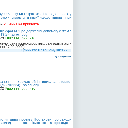
у Кабінету Міністрів України щодо проекту
омогу сім'ям з дітьми" (щодо виплат при
09
Рішення не прийняте
ну України "Про державну допомогу сім'ям з
3-2) - за основу
-29
Рішення прийняте
мки санаторно-курортних закладів, в яких
ено 17.02.2009)
Прийнято в першому читанні
докладніше
езпечення державної підтримки санаторно-
ліди (№3324) - за основу
-32
Рішення прийняте
ого читання проекту Постанови про заходи
акладів, в яких лікуються та проходять