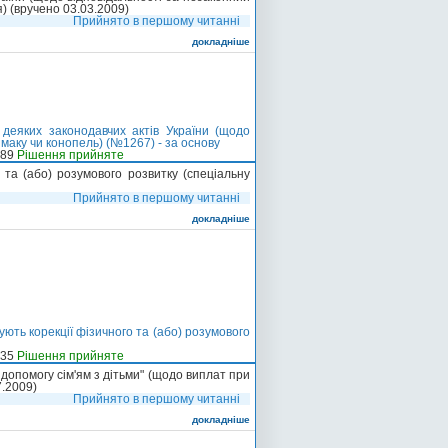
) (вручено 03.03.2009)
Прийнято в першому читанні
докладніше
деяких законодавчих актів України (щодо
маку чи конопель) (№1267) - за основу
-89
Рішення прийняте
о та (або) розумового розвитку (спеціальну
Прийнято в першому читанні
докладніше
ують корекції фізичного та (або) розумового
-35
Рішення прийняте
допомогу сім'ям з дітьми" (щодо виплат при
7.2009)
Прийнято в першому читанні
докладніше