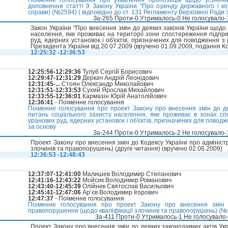
Поіменне голосування про ухвалення пропозицій щодо усуненн
доповнення статті 9 Закону України "Про оренду державного і к
справи) (№2594) ( відповідно до ст. 131 Регламенту Верховної Ради 
За-265 Проти-0 Утрималось-0 Не голосувало
Закон України "Про внесення змін до деяких законів України щодо
населення, яке проживає на території зони спостереження підпри
руд, ядерних установок і об'єктів, призначених для поводження з
Президента України від 20.07.2009 (вручено 01.09.2009, подання Ко
12:25:32 -12:36:53
12:25:56-12:29:36
Тулуб Сергій Борисович
12:29:47-12:31:29
Деркач Андрій Леонідович
12:31:45-...
Стоян Олександр Миколайович
12:31:51-12:33:53
Сухий Ярослав Михайлович
12:33:55-12:36:01
Кармазін Юрій Анатолійович
12:36:41
- Поіменне голосування
Поіменне голосування про проект Закону про внесення змін до д
питань соціального захисту населення, яке проживає в зонах с
уранових руд, ядерних установок і об'єктів, призначених для повод
за основу
За-244 Проти-0 Утрималось-2 Не голосувало
Проект Закону про внесення змін до Кодексу України про адмініст
злочинів та правопорушень) (друге читання) (вручено 02.06.2009)
12:36:53 -12:48:43
12:37:07-12:41:00
Малишев Володимир Степанович
12:41:16-12:43:22
Мойсик Володимир Романович
12:43:40-12:45:39
Олійник Святослав Васильович
12:45:41-12:47:06
Ар’єв Володимир Ігорович
12:47:37
- Поіменне голосування
Поіменне голосування про проект Закону про внесення змін д
правопорушення (щодо кваліфікації злочинів та правопорушень) (№3
За-411 Проти-0 Утрималось-1 Не голосувало
Проект Закону про внесення змін до деяких законодавчих актів Ук