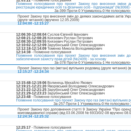
12:03:22
- Поіменне голосування
Поіменне голосування про проект Закону про внесення зміни д
реєстрацію юридичних осіб та фізичних осіб - підприємців" (№3068) -
За-399 Проти-0 Утрималось-0 Не голосувало
Проект Закону про внесення змін до деяких законодавчих актів Ук
(друге читання) (вручено 12.05.2009)
12:04:00 -12:15:27
12:06:30-12:08:04
Суслов Євгеній Іванович
12:08:21-12:08:26
Князевич Руслан Петрович
12:08:30-12:09:55
Князевич Руслан Петрович
12:10:02-12:12:09
Зарубінський Олег Олександрович
12:12:18-12:14:09
Томенко Микола Володимирович
12:14:38
- Поіменне голосування
Поіменне голосування про проект Закону про внесення змін до
забезпечення захисту прав дітей (№2409) - за основу
За-378 Проти-0 Утрималось-1 Не голосувало
Проект Закону про газ (метан) вугільних родовищ (друге читання) (
12:15:27 -12:24:34
12:15:48-12:19:06
Волинець Михайло Якович
12:19:21-12:21:20
Яворівський Володимир Олександрович
12:21:22-12:21:25
Зарубінський Олег Олександрович
12:21:29-12:23:23
Зарубінський Олег Олександрович
12:23:48
- Поіменне голосування
Поіменне голосування про проект Закону про газ (метан) вугільних 
За-257 Проти-1 Утрималось-0 Не голосувало
Проект Закону про доповнення статті 9 Закону України "Про орен
книговидавничої справи) (вiд 03.06.2008 № 6933/0/2-08 вручено 08.0
12:24:34 -12:25:32
12:25:17
- Поіменне голосування