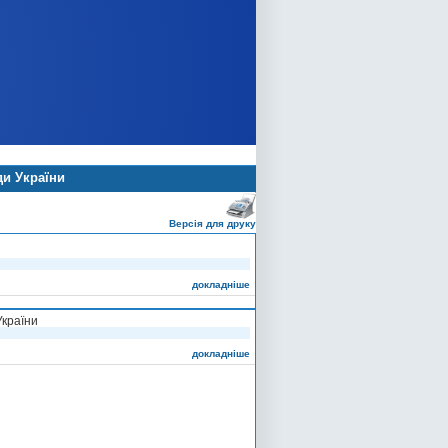
ди України
Версія для друку
докладніше
України
докладніше