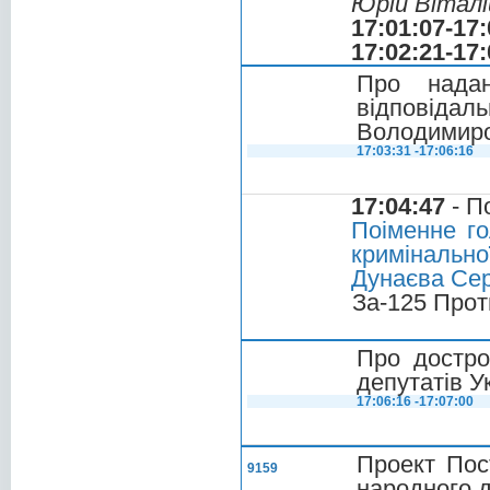
Юрій Віталі
17:01:07-17:
17:02:21-17:
Про надан
відповідаль
Володимир
17:03:31 -17:06:16
17:04:47
- П
Поіменне го
кримінально
Дунаєва Се
За-125 Прот
Про достро
депутатів У
17:06:16 -17:07:00
Проект Пос
9159
народного д