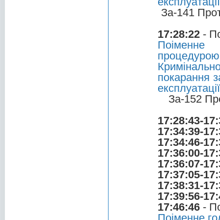
експлуатаці
За-141 Про
17:28:22
- П
Поіменне 
процедуро
Криміналь
покарання з
експлуатаці
За-152 Пр
17:28:43-17:
17:34:39-17:
17:34:46-17:
17:36:00-17:
17:36:07-17:
17:37:05-17:
17:38:31-17:
17:39:56-17:
17:46:46
- П
Поіменне го