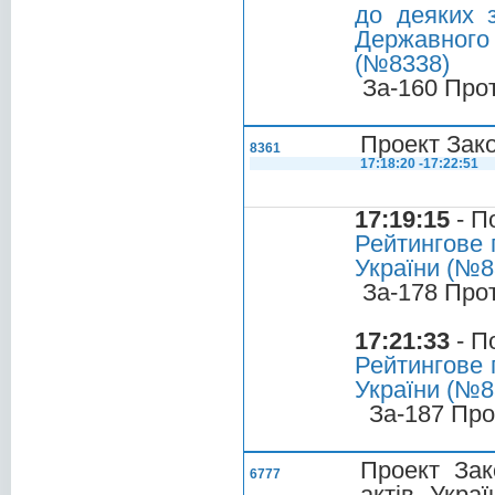
до деяких з
Державного
(№8338)
За-160 Про
Проект Зако
8361
17:18:20 -17:22:51
17:19:15
- П
Рейтингове 
України (№8
За-178 Про
17:21:33
- П
Рейтингове 
України (№8
За-187 Про
Проект Зак
6777
актів Укра