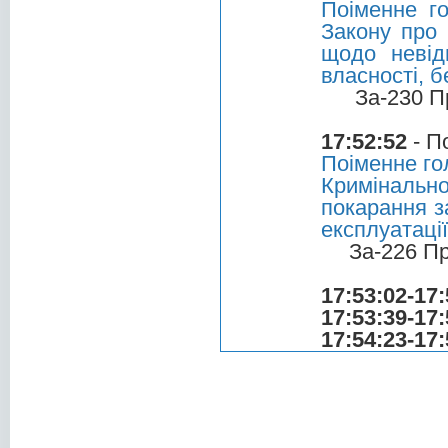
Поіменне г
Закону про 
щодо невід
власності, 
За-230 П
17:52:52
- П
Поіменне го
Криміналь
покарання з
експлуатаці
За-226 П
17:53:02-17:
17:53:39-17:
17:54:23-17: