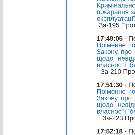
Криміналь
покарання з
експлуатаці
За-195 Про
17:49:05
- П
Поіменне г
Закону про 
щодо невід
власності, 
За-210 Про
17:51:30
- П
Поіменне г
Закону про 
щодо невід
власності, 
За-223 Пр
17:52:18
- П