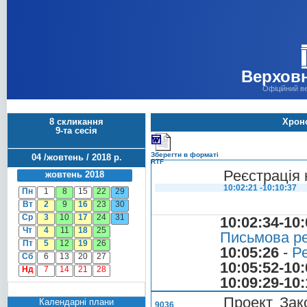
Верховн
Офіційний в
8 скликання
Хроно
9-та сесія
Зберегти в форматі
04 /жовтень / 2018 р.
RTF
Реєстрація 
жовтень 2018
10:02:21 -10:10:37
Пн
1
8
15
22
29
Вт
2
9
16
23
30
Ср
3
10
17
24
31
10:02:34-10:
Чт
4
11
18
25
Письмова ре
Пт
5
12
19
26
10:05:26
-
Ре
Сб
6
13
20
27
10:05:52-10:
Нд
7
14
21
28
10:09:29-10:
Проект Зак
Календарні плани
9036