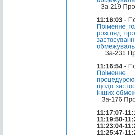
За-219 Про
11:16:03
- П
Поіменне го
розгляд пр
застосуванн
обмежувальн
За-231 П
11:16:54
- П
Поіменне 
процедурою
щодо застос
інших обмеж
За-176 Пр
11:17:07-11:
11:19:50-11:
11:23:04-11:
11:25:47-11: