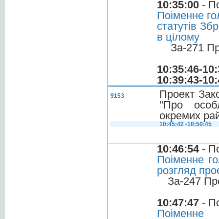
10:35:00
- П
Поіменне го
статутів Зб
в цілому
За-271 П
10:35:46-10:
10:39:43-10:
Проект Зако
9153
"Про особ
окремих рай
10:45:42 -10:50:45
10:46:54
- П
Поіменне го
розгляд про
За-247 Пр
10:47:47
- П
Поіменне 