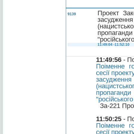
Проект Зак
9139
засудження
(нацистськ
пропаганди
"російського
11:49:04 -11:52:10
11:49:56
- П
Поіменне г
сесії проект
засудження
(нацистсько
пропаганди 
"російського
За-221 Про
11:50:25
- П
Поіменне г
сесії проект