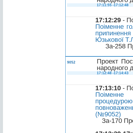
17:11:55 -17:12:48
17:12:29
- П
Поіменне го
припиненн
Юзькової Т.Л
За-258 П
Проект Пос
9052
народного д
17:12:48 -17:14:43
17:13:10
- П
Поіменне 
процедурою
повноваже
(№9052)
За-170 Пр