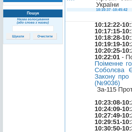
України
10:10:37 -10:45:42
Пошук
Назва голосування
(або слова з назви)
10:12:22-10:
10:17:15-10:
10:18:28-10:
10:19:19-10:
10:20:25-10:
10:22:01
- П
Поіменне г
Соболєва Є
Закону про 
(№9036)
За-115 Про
10:23:08-10:
10:24:09-10:
10:27:49-10:
10:29:51-10:
10:30:50-10: