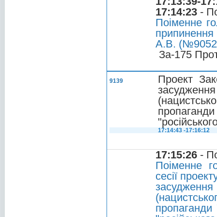
17:13:39-17:
17:14:23
- П
Поіменне го
припинення 
А.В. (№9052)
За-175 Про
Проект Зак
9139
засудження
(нацистськ
пропаганди
"російського
17:14:43 -17:16:12
17:15:26
- П
Поіменне г
сесії проект
засудження
(нацистсько
пропаганди 