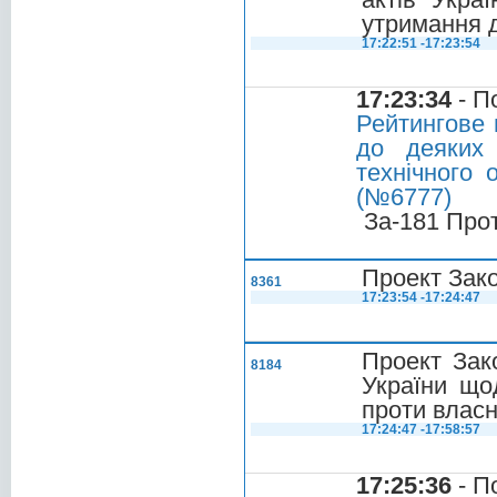
утримання 
17:22:51 -17:23:54
17:23:34
- П
Рейтингове 
до деяких 
технічного
(№6777)
За-181 Про
Проект Зако
8361
17:23:54 -17:24:47
Проект Зак
8184
України що
проти власн
17:24:47 -17:58:57
17:25:36
- П