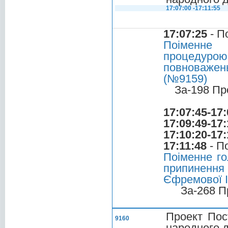
17:07:00 -17:11:55
17:07:25
- П
Поіменне 
процедурою
повноважен
(№9159)
За-198 Пр
17:07:45-17:
17:09:49-17:
17:10:20-17:
17:11:48
- П
Поіменне го
припиненн
Єфремової І
За-268 П
Проект Пос
9160
народного д