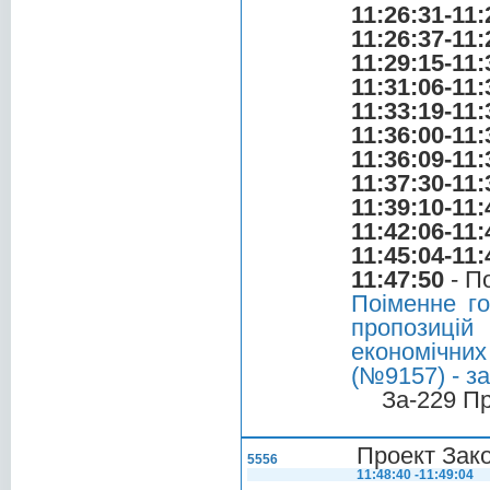
11:26:31-11:
11:26:37-11:
11:29:15-11:
11:31:06-11:
11:33:19-11:
11:36:00-11:
11:36:09-11:
11:37:30-11:
11:39:10-11:
11:42:06-11:
11:45:04-11:
11:47:50
- П
Поіменне г
пропозицій
економічни
(№9157) - за
За-229 П
Проект Зако
5556
11:48:40 -11:49:04