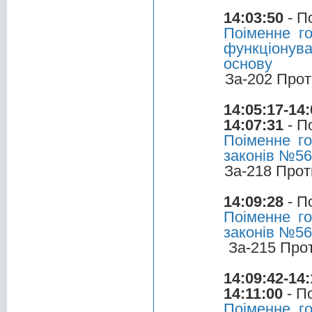
14:03:50
- П
Поіменне г
функціонува
основу
За-202 Прот
14:05:17-14:
14:07:31
- П
Поіменне го
законів №5
За-218 Прот
14:09:28
- П
Поіменне го
законів №5
За-215 Про
14:09:42-14:
14:11:00
- П
Поіменне г